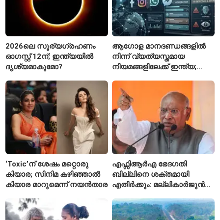
2026ലെ സൂര്യഗ്രഹണം
ആഗോള മാനദണ്ഡങ്ങളിൽ
ഓഗസ്റ്റ് 12ന്; ഇന്ത്യയിൽ
നിന്ന് വ്യത്യസ്തമായ
ദൃശ്യമാകുമോ?
നിയമങ്ങളിലേക്ക് ഇന്ത്യ;
മെറ്റയ്ക്ക് കേന്ദ്രത്തിന്റെ
സമ്മർദം
‘Toxic’ന് ശേഷം മറ്റൊരു
എഫ്സിആർഎ ഭേദഗതി
കിയാര; സിനിമ കഴിഞ്ഞാൽ
ബില്ലിനെ ശക്തമായി
കിയാര മാറുമെന്ന് നയൻതാര
എതിർക്കും: മല്ലികാർജുൻ
ഖർഗെ