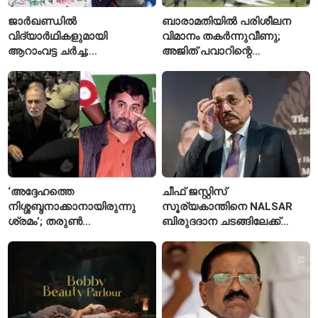
ജാർഖണ്ഡിൽ
ബാരാമതിയിൽ പരിശീലന
വിദ്യാർഥികളുമായി
വിമാനം തകർന്നുവീണു;
ആറാംവട്ട ചർച്ച;
അജിത് പവാറിന്റെ
റാഞ്ചിയിലെ സമരം 16-ാം
അപകടത്തിന് പിന്നാലെ
ദിവസത്തിലേക്ക്
രണ്ടാമത്തെ സംഭവം
‘അദ്ദേഹത്തെ
ചീഫ് ജസ്റ്റിസ്
നിശ്ശബ്ദനാക്കാനായിരുന്നു
സൂര്യകാന്തിനെ NALSAR
ശ്രമം’; തരുണ്‍
ബിരുദദാന ചടങ്ങിലേക്ക്
തേജ്പാലിനെതിരെ നടപടി
ക്ഷണിച്ചതിൽ
അന്വേഷണാത്മക
വിദ്യാർഥികളുടെ എതിർപ്പ്
മാധ്യമപ്രവർത്തനം
കാരണമെന്ന് മകൾ