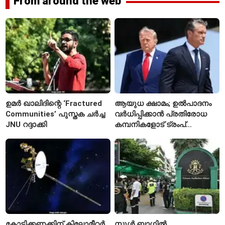
From around the web
ഉമർ ഖാലിദിന്റെ ‘Fractured
ആയുധ ക്ഷാമം; ഉൽപാദനം
Communities’ പുസ്തക ചർച്ച
വർധിപ്പിക്കാൻ പ്രതിരോധ
JNU റദ്ദാക്കി
കമ്പനികളോട് ട്രംപ്
ഭരണകൂടത്തിന്റെ നിർദേശം
കോടിക്കണക്കിന് കിലോമീറ്റർ
സ്കൂൾ ബാഗിൽ