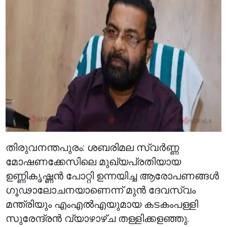
തിരുവനന്തപുരം: ശബരിമല സ്വർണ്ണ
മോഷണക്കേസിലെ മുഖ്യപ്രതിയായ
ഉണ്ണികൃഷ്ണൻ പോറ്റി ഉന്നയിച്ച ആരോപണങ്ങൾ
ഗൂഢാലോചനയാണെന്ന് മുൻ ദേവസ്വം
മന്ത്രിയും എംഎൽഎയുമായ കടകംപള്ളി
സുരേന്ദ്രൻ വ്യാഴാഴ്ച തള്ളിക്കളഞ്ഞു.