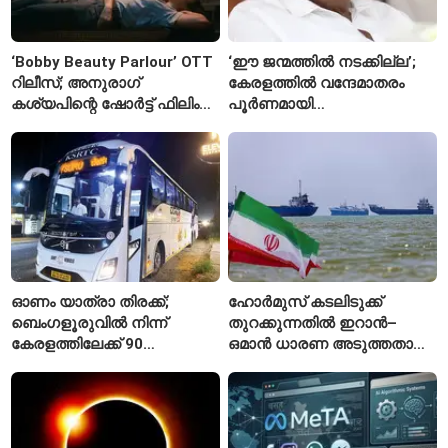
‘Bobby Beauty Parlour’ OTT
‘ഈ ജന്മത്തിൽ നടക്കില്ല’;
റിലീസ്; അനുരാഗ്
കേരളത്തിൽ വന്ദേമാതരം
കശ്യപിന്റെ ഷോർട്ട് ഫിലിം
പൂർണമായി
എവിടെ കാണാം?
ആലപിക്കില്ലെന്ന്
രാജ്മോഹൻ ഉണ്ണിത്താൻ
ഓണം യാത്രാ തിരക്ക്;
ഹോർമുസ് കടലിടുക്ക്
ബെംഗളൂരുവിൽ നിന്ന്
തുറക്കുന്നതിൽ ഇറാൻ–
കേരളത്തിലേക്ക് 90
ഒമാൻ ധാരണ അടുത്തതായി;
പ്രത്യേക ബസുകൾ
നിബന്ധനകളുമായി
ടെഹ്റാൻ