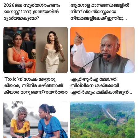
2026ലെ സൂര്യഗ്രഹണം
ആഗോള മാനദണ്ഡങ്ങളിൽ
ഓഗസ്റ്റ് 12ന്; ഇന്ത്യയിൽ
നിന്ന് വ്യത്യസ്തമായ
ദൃശ്യമാകുമോ?
നിയമങ്ങളിലേക്ക് ഇന്ത്യ;
മെറ്റയ്ക്ക് കേന്ദ്രത്തിന്റെ
സമ്മർദം
‘Toxic’ന് ശേഷം മറ്റൊരു
എഫ്സിആർഎ ഭേദഗതി
കിയാര; സിനിമ കഴിഞ്ഞാൽ
ബില്ലിനെ ശക്തമായി
കിയാര മാറുമെന്ന് നയൻതാര
എതിർക്കും: മല്ലികാർജുൻ
ഖർഗെ