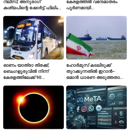
റിലീസ്; അനുരാഗ്
കേരളത്തിൽ വന്ദേമാതരം
കശ്യപിന്റെ ഷോർട്ട് ഫിലിം
പൂർണമായി
എവിടെ കാണാം?
ആലപിക്കില്ലെന്ന്
രാജ്മോഹൻ ഉണ്ണിത്താൻ
ഓണം യാത്രാ തിരക്ക്;
ഹോർമുസ് കടലിടുക്ക്
ബെംഗളൂരുവിൽ നിന്ന്
തുറക്കുന്നതിൽ ഇറാൻ–
കേരളത്തിലേക്ക് 90
ഒമാൻ ധാരണ അടുത്തതായി;
പ്രത്യേക ബസുകൾ
നിബന്ധനകളുമായി
ടെഹ്റാൻ