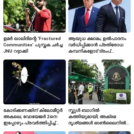
ഉമർ ഖാലിദിന്റെ ‘Fractured
ആയുധ ക്ഷാമം; ഉൽപാദനം
Communities’ പുസ്തക ചർച്ച
വർധിപ്പിക്കാൻ പ്രതിരോധ
JNU റദ്ദാക്കി
കമ്പനികളോട് ട്രംപ്
ഭരണകൂടത്തിന്റെ നിർദേശം
കോടിക്കണക്കിന് കിലോമീറ്റർ
സ്കൂൾ ബാഗിൽ
അകലെ; വോയേജർ 2നെ
കത്തിയുമായി; അക്രമ
ഇപ്പോഴും പ്രവർത്തിപ്പിച്ച്
ദൃശ്യങ്ങൾ ഓൺലൈനിൽ
നാസ
കണ്ടിരുന്നെന്ന് തായ്