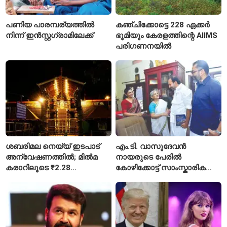
പണിയ പാരമ്പര്യത്തിൽ
കഞ്ചിക്കോട്ടെ 228 ഏക്കർ
നിന്ന് ഇൻസ്റ്റഗ്രാമിലേക്ക്
ഭൂമിയും കേരളത്തിന്റെ AIIMS
പരിഗണനയിൽ
ശബരിമല നെയ്യ് ഇടപാട്
എം.ടി. വാസുദേവൻ
അന്വേഷണത്തിൽ; മിൽമ
നായരുടെ പേരിൽ
കരാറിലൂടെ ₹2.28
കോഴിക്കോട്ട് സാംസ്കാരിക
കോടിയുടെ നഷ്ടമെന്ന്
പാർക്ക്; പ്രാരംഭ
എഫ്ഐആർ
പ്രവർത്തനങ്ങൾക്ക് ₹50
കോടി