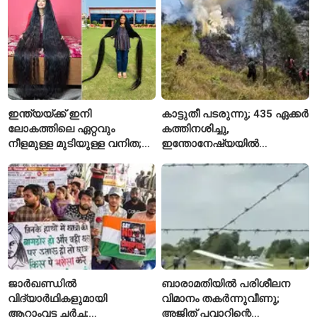
കൗമാരക്കാരൻ
ഇന്ത്യയ്ക്ക് ഇനി
കാട്ടുതീ പടരുന്നു; 435 ഏക്കർ
ലോകത്തിലെ ഏറ്റവും
കത്തിനശിച്ചു,
നീളമുള്ള മുടിയുള്ള വനിത;
ഇന്തോനേഷ്യയിൽ
2015 മുതൽ മുടി മുറിച്ചിട്ടില്ല
ദേശീയോദ്യാനം അടച്ചു
ജാർഖണ്ഡിൽ
ബാരാമതിയിൽ പരിശീലന
വിദ്യാർഥികളുമായി
വിമാനം തകർന്നുവീണു;
ആറാംവട്ട ചർച്ച;
അജിത് പവാറിന്റെ