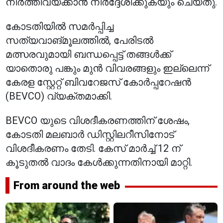
നിർത്തിവയ്ക്കാൻ നിർദ്ദേശിക്കുകയും ചെയ്തു.
കോടതിയിൽ സമർപ്പിച്ച
സത്യവാങ്മൂലത്തിൽ, പേരിടൽ
മത്സരവുമായി ബന്ധപ്പെട്ട് തങ്ങൾക്ക്
യാതൊരു പങ്കും മുൻ വിവരങ്ങളും ഇല്ലെന്ന്
കേരള സ്റ്റേറ്റ് ബിവറേജസ് കോർപ്പറേഷൻ
(BEVCO) വ്യക്തമാക്കി.
BEVCO യുടെ വിശദീകരണത്തിന് ശേഷം,
കോടതി മലബാർ ഡിസ്റ്റിലറീസിനോട്
വിശദീകരണം തേടി. കേസ് മാർച്ച് 12 ന്
കൂടുതൽ വാദം കേൾക്കുന്നതിനായി മാറ്റി.
From around the web