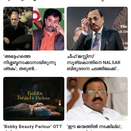
റാഞ്ചിയിലെ സമരം 16-ാം
അപകടത്തിന് പിന്നാലെ
ദിവസത്തിലേക്ക്
രണ്ടാമത്തെ സംഭവം
‘അദ്ദേഹത്തെ
ചീഫ് ജസ്റ്റിസ്
നിശ്ശബ്ദനാക്കാനായിരുന്നു
സൂര്യകാന്തിനെ NALSAR
ശ്രമം’; തരുണ്‍
ബിരുദദാന ചടങ്ങിലേക്ക്
തേജ്പാലിനെതിരെ നടപടി
ക്ഷണിച്ചതിൽ
അന്വേഷണാത്മക
വിദ്യാർഥികളുടെ എതിർപ്പ്
മാധ്യമപ്രവർത്തനം
കാരണമെന്ന് മകൾ
‘Bobby Beauty Parlour’ OTT
‘ഈ ജന്മത്തിൽ നടക്കില്ല’;