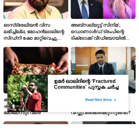
ഓസ്‌ട്രേലിയൻ വിസ
അബ്സല്യൂട്ട് സിനിമ’;
ലഭിച്ചില്ല; മോഹൻലാലിന്റെ
ഡൊണാൾഡ് ട്രംപിന്റെ
സിഡ്‌നി ഷോ മാറ്റിവെച്ചു,
ടിക്‌ടോക്ക് വീഡിയോയിൽ
വീഡിയോയിലൂടെ ക്ഷമ
നിന്ന് ടെയ്‌ലർ സ്വിഫ്റ്റിന്റെ
ചോദിച്ച് താരം
‘August’ നീക്കം ചെയ്തു
കന്വർ ക്യാമ്പുകളിൽ
ഗുരു രൺധാവയുടെ
ഷാഹി പനീർ മുതൽ പിസയും
പാട്ടുകളിൽ സ്ത്രീകളെ
മോമോസും വരെ
വസ്തുവൽക്കരിക്കുന്നുണ്ടോ?