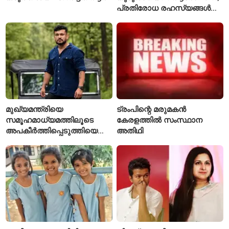
പ്രതിരോധ രഹസ്യങ്ങൾ
ചോർത്തിയ വ്യോമസേന
വിങ് കമാൻഡർ അറസ്റ്റിൽ
മുഖ്യമന്ത്രിയെ
ട്രംപിന്റെ മരുമകൻ
സമൂഹമാധ്യമത്തിലൂടെ
കേരളത്തിൽ സംസ്ഥാന
അപകീർത്തിപ്പെടുത്തിയെന്ന്
അതിഥി
ആരോപണം; അർജുൻ
ആയങ്കിക്കെതിരെ പുതിയ
കേസ്