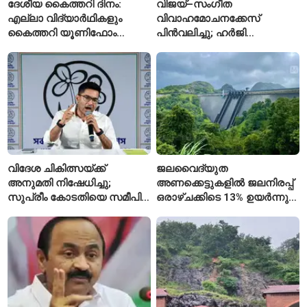
ദേശീയ കൈത്തറി ദിനം:
വിജയ്–സംഗീത
എല്ലാ വിദ്യാർഥികളും
വിവാഹമോചനക്കേസ്
കൈത്തറി യൂണിഫോം
പിൻവലിച്ചു; ഹർജി
ധരിക്കുന്ന കേരളത്തിലെ ഈ
പിൻവലിച്ചതോടെ കേസ്
സ്കൂൾ വേറിട്ട മാതൃക
അവസാനിപ്പിച്ച് കോടതി
വിദേശ ചികിത്സയ്ക്ക്
ജലവൈദ്യുത
അനുമതി നിഷേധിച്ചു;
അണക്കെട്ടുകളിൽ ജലനിരപ്പ്
സുപ്രീം കോടതിയെ സമീപിച്ച്
ഒരാഴ്ചക്കിടെ 13% ഉയർന്നു;
അഭിഷേക് ബാനർജി
കഴിഞ്ഞ വർഷത്തേക്കാൾ
ഇപ്പോഴും കുറവ്