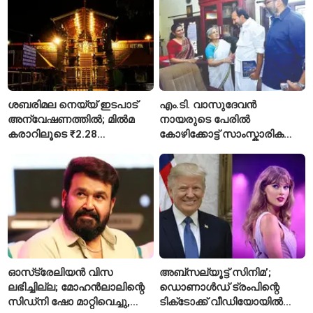
ശബരിമല നെയ്യ് ഇടപാട്
എം.ടി. വാസുദേവൻ
അന്വേഷണത്തിൽ; മിൽമ
നായരുടെ പേരിൽ
കരാറിലൂടെ ₹2.28
കോഴിക്കോട്ട് സാംസ്കാരിക
കോടിയുടെ നഷ്ടമെന്ന്
പാർക്ക്; പ്രാരംഭ
എഫ്ഐആർ
പ്രവർത്തനങ്ങൾക്ക് ₹50
കോടി
ഓസ്‌ട്രേലിയൻ വിസ
അബ്സല്യൂട്ട് സിനിമ’;
ലഭിച്ചില്ല; മോഹൻലാലിന്റെ
ഡൊണാൾഡ് ട്രംപിന്റെ
സിഡ്‌നി ഷോ മാറ്റിവെച്ചു,
ടിക്‌ടോക്ക് വീഡിയോയിൽ