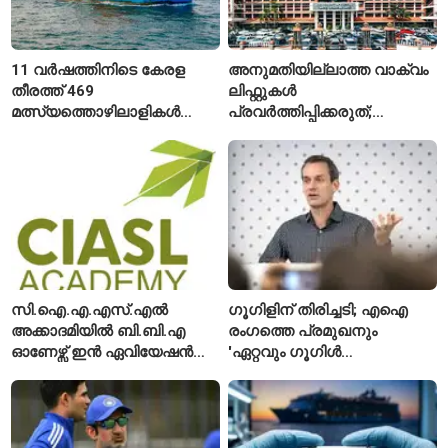
11 വർഷത്തിനിടെ കേരള
അനുമതിയില്ലാത്ത വാക്വം
തീരത്ത് 469
ലിഫ്റ്റുകൾ
മത്സ്യത്തൊഴിലാളികൾ
പ്രവർത്തിപ്പിക്കരുത്;
മരിച്ചു; 160 പേരെ
സുരക്ഷാ
കാണാതായി, 47,773 പേരെ
അനുമതിയില്ലാത്ത
രക്ഷപ്പെടുത്തി
ലിഫ്റ്റുകൾക്ക്
ഹൈക്കോടതിയുടെ വിലക്ക്
സി.ഐ.എ.എസ്.എൽ
ഗൂഗിളിന് തിരിച്ചടി; എഐ
അക്കാദമിയിൽ ബി.ബി.എ
രംഗത്തെ പ്രമുഖനും
ഓണേഴ്സ് ഇൻ ഏവിയേഷൻ
'ഏറ്റവും ഗൂഗിൾ
മാനേജ്മെന്റ്: പ്രവേശനം
വ്യക്തി'യെന്നും
ഈമാസം 12 വരെ
വിശേഷിപ്പിക്കപ്പെട്ട
ഗവേഷകൻ രാജിവെച്ചു