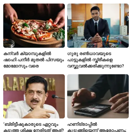
വീഡിയോയിലൂടെ ക്ഷമ
നിന്ന് ടെയ്‌ലർ സ്വിഫ്റ്റിന്റെ
ചോദിച്ച് താരം
‘August’ നീക്കം ചെയ്തു
കന്വർ ക്യാമ്പുകളിൽ
ഗുരു രൺധാവയുടെ
ഷാഹി പനീർ മുതൽ പിസയും
പാട്ടുകളിൽ സ്ത്രീകളെ
മോമോസും വരെ
വസ്തുവൽക്കരിക്കുന്നുണ്ടോ?
‘ബ്രിട്ടീഷുകാരുടെ ഏറ്റവും
ഹണിട്രാപ്പിൽ
കടുത്ത ശിക്ഷ നേരിട്ടത് ആര്?
കുടുങ്ങിയെന്ന് ആരോപണം;