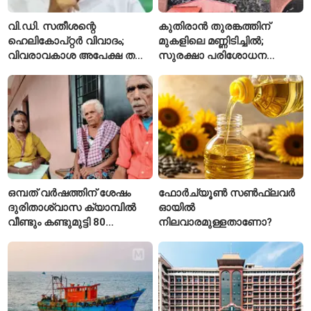
വി.ഡി. സതീശന്റെ
കുതിരാൻ തുരങ്കത്തിന്
ഹെലികോപ്റ്റർ വിവാദം;
മുകളിലെ മണ്ണിടിച്ചിൽ;
വിവരാവകാശ അപേക്ഷ തള്ളി
സുരക്ഷാ പരിശോധന
കേരള സർക്കാർ
ആരംഭിച്ച് എൻഎച്ച്എഐ
ഒമ്പത് വർഷത്തിന് ശേഷം
ഫോർച്യൂൺ സൺഫ്ലവർ
ദുരിതാശ്വാസ ക്യാമ്പിൽ
ഓയിൽ
വീണ്ടും കണ്ടുമുട്ടി 80
നിലവാരമുള്ളതാണോ?
വയസ്സുകാരായ ദമ്പതികൾ