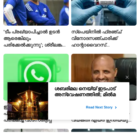
'ടീം പ്രഖ്യാപിച്ചാൽ ഉടൻ
സ്പെയിനിൽ ഫ്രഞ്ച്
ആരെങ്കിലും
വിനോദസഞ്ചാരിക്ക്
പരിക്കേൽക്കുന്നു'; ശ്രീലങ്കൻ
ഹാന്റാവൈറസ്
ടെസ്റ്റിന് മുൻപ് ഇന്ത്യൻ
സ്ഥിരീകരിച്ചു; രോഗിയെ
ടീമിനെ കുറിച്ച് മുൻതാരം
ഐസൊലേഷനിൽ
പ്രവേശിപ്പിച്ചു
ഇന്ത്യയിൽ
പാകിസ്താന്റെ പിഐഎയെ
പ്രായസ്ഥിരീകരണ ഫീച്ചർ
നയിക്കാനൊരുങ്ങിയിരുന്ന
പരീക്ഷിച്ച് വാട്‌സ്ആപ്പ്
വ്യക്തി എയർ ഇന്ത്യയുടെ
പുതിയ സിഇഒ