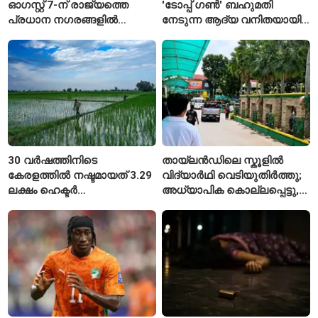
ഓഗസ്റ്റ് 7-ന് രാജ്യത്തെ
'ടോപ്പ് ഗൺ' ബഹുമതി
പ്രധാന നഗരങ്ങളിൽ
നേടുന്ന ആദ്യ വനിതയായി
നിരക്കുകൾ ഉയർന്നു
ഭാവന കാന്ത്
30 വർഷത്തിനിടെ
തായ്‌ലൻഡിലെ സ്കൂളിൽ
കേരളത്തിൽ നഷ്ടമായത് 3.29
വിദ്യാർഥി വെടിയുതിർത്തു;
ലക്ഷം ഹെക്ടർ
അധ്യാപിക കൊല്ലപ്പെട്ടു,
നെൽപ്പാടങ്ങൾ
നിരവധി പേർക്ക് പരിക്ക്