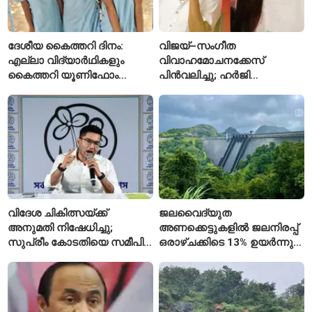
ദേശീയ കൈത്തറി ദിനം:
വിജയ്–സംഗീത
എല്ലാ വിദ്യാർഥികളും
വിവാഹമോചനക്കേസ്
കൈത്തറി യൂണിഫോം
പിൻവലിച്ചു; ഹർജി
ധരിക്കുന്ന കേരളത്തിലെ ഈ
പിൻവലിച്ചതോടെ കേസ്
സ്കൂൾ വേറിട്ട മാതൃക
അവസാനിപ്പിച്ച് കോടതി
വിദേശ ചികിത്സയ്ക്ക്
ജലവൈദ്യുത
അനുമതി നിഷേധിച്ചു;
അണക്കെട്ടുകളിൽ ജലനിരപ്പ്
സുപ്രീം കോടതിയെ സമീപിച്ച്
ഒരാഴ്ചക്കിടെ 13% ഉയർന്നു;
അഭിഷേക് ബാനർജി
കഴിഞ്ഞ വർഷത്തേക്കാൾ
ഇപ്പോഴും കുറവ്