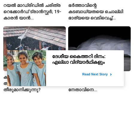
റയൽ മാഡ്രിഡിൽ ചരിത്ര
ഭർത്താവിന്റെ
റെക്കോർഡ് ട്രാൻസ്ഫർ; 19-
കടബാധ്യതയെ ചൊല്ലി
കാരൻ യാൻ
ഭാര്യയെ വെടിവെച്ച്
ഡിയോമാൻഡെയെ
കൊലപ്പെടുത്തി? പൂനെയിൽ
സ്വന്തമാക്കി സ്പാനിഷ്
നടുക്കം സൃഷ്ടിച്ച
വമ്പന്മാർ
കൊലപാതകം
കനത്ത മഴയിൽ സ്‌കൂൾ
ആന്ധ്രാപ്രദേശിൽ
അവധി എങ്ങനെ
വൈഎസ്ആർസിപി
തീരുമാനിക്കുന്നു?
നേതാവിനെ
വെട്ടിക്കൊലപ്പെടുത്തി;
അന്വേഷണം ആരംഭിച്ച്
പൊലീസ്