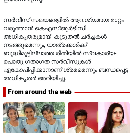
സർവീസ് സമയങ്ങളിൽ ആവശ്യമായ മാറ്റം
വരുത്താൻ കെഎസ്ആർടിസി
അധികൃതരുമായി കൂടുതൽ ചർച്ചകൾ
നടത്തുമെന്നും, യാത്രക്കാർക്ക്
ബുദ്ധിമുട്ടില്ലാത്ത രീതിയിൽ സ്വകാര്യ-
പൊതു ഗതാഗത സർവീസുകൾ
ഏകോപിപ്പിക്കാനാണ് ശ്രമമെന്നും ബന്ധപ്പെട്ട
അധികൃതർ അറിയിച്ചു.
From around the web