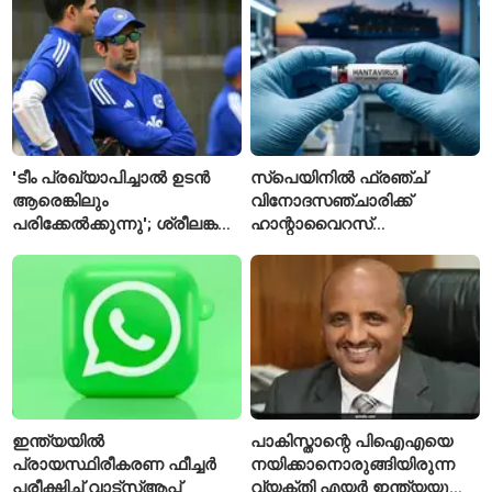
ഈമാസം 12 വരെ
വിശേഷിപ്പിക്കപ്പെട്ട
ഗവേഷകൻ രാജിവെച്ചു
'ടീം പ്രഖ്യാപിച്ചാൽ ഉടൻ
സ്പെയിനിൽ ഫ്രഞ്ച്
ആരെങ്കിലും
വിനോദസഞ്ചാരിക്ക്
പരിക്കേൽക്കുന്നു'; ശ്രീലങ്കൻ
ഹാന്റാവൈറസ്
ടെസ്റ്റിന് മുൻപ് ഇന്ത്യൻ
സ്ഥിരീകരിച്ചു; രോഗിയെ
ടീമിനെ കുറിച്ച് മുൻതാരം
ഐസൊലേഷനിൽ
പ്രവേശിപ്പിച്ചു
ഇന്ത്യയിൽ
പാകിസ്താന്റെ പിഐഎയെ
പ്രായസ്ഥിരീകരണ ഫീച്ചർ
നയിക്കാനൊരുങ്ങിയിരുന്ന
പരീക്ഷിച്ച് വാട്‌സ്ആപ്പ്
വ്യക്തി എയർ ഇന്ത്യയുടെ