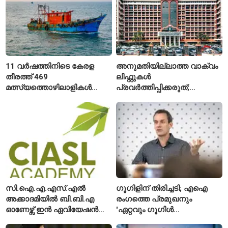
11 വർഷത്തിനിടെ കേരള
അനുമതിയില്ലാത്ത വാക്വം
തീരത്ത് 469
ലിഫ്റ്റുകൾ
മത്സ്യത്തൊഴിലാളികൾ
പ്രവർത്തിപ്പിക്കരുത്;
മരിച്ചു; 160 പേരെ
സുരക്ഷാ
കാണാതായി, 47,773 പേരെ
അനുമതിയില്ലാത്ത
രക്ഷപ്പെടുത്തി
ലിഫ്റ്റുകൾക്ക്
ഹൈക്കോടതിയുടെ വിലക്ക്
സി.ഐ.എ.എസ്.എൽ
ഗൂഗിളിന് തിരിച്ചടി; എഐ
അക്കാദമിയിൽ ബി.ബി.എ
രംഗത്തെ പ്രമുഖനും
ഓണേഴ്സ് ഇൻ ഏവിയേഷൻ
'ഏറ്റവും ഗൂഗിൾ
മാനേജ്മെന്റ്: പ്രവേശനം
വ്യക്തി'യെന്നും