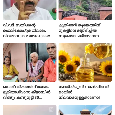
വി.ഡി. സതീശന്റെ
കുതിരാൻ തുരങ്കത്തിന്
ഹെലികോപ്റ്റർ വിവാദം;
മുകളിലെ മണ്ണിടിച്ചിൽ;
വിവരാവകാശ അപേക്ഷ തള്ളി
സുരക്ഷാ പരിശോധന
കേരള സർക്കാർ
ആരംഭിച്ച് എൻഎച്ച്എഐ
ഒമ്പത് വർഷത്തിന് ശേഷം
ഫോർച്യൂൺ സൺഫ്ലവർ
ദുരിതാശ്വാസ ക്യാമ്പിൽ
ഓയിൽ
വീണ്ടും കണ്ടുമുട്ടി 80
നിലവാരമുള്ളതാണോ?
വയസ്സുകാരായ ദമ്പതികൾ