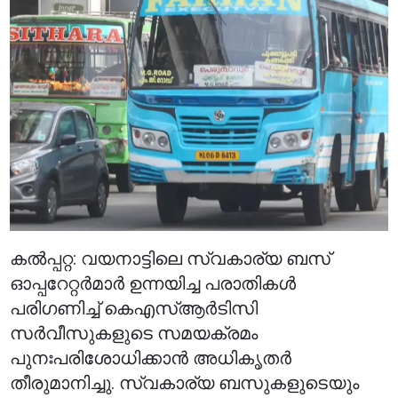
കൽപ്പറ്റ: വയനാട്ടിലെ സ്വകാര്യ ബസ്
ഓപ്പറേറ്റർമാർ ഉന്നയിച്ച പരാതികൾ
പരിഗണിച്ച് കെഎസ്ആർടിസി
സർവീസുകളുടെ സമയക്രമം
പുനഃപരിശോധിക്കാൻ അധികൃതർ
തീരുമാനിച്ചു. സ്വകാര്യ ബസുകളുടെയും