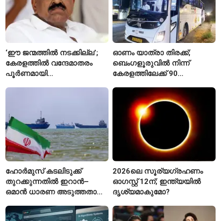
‘ഈ ജന്മത്തിൽ നടക്കില്ല’;
ഓണം യാത്രാ തിരക്ക്;
കേരളത്തിൽ വന്ദേമാതരം
ബെംഗളൂരുവിൽ നിന്ന്
പൂർണമായി
കേരളത്തിലേക്ക് 90
ആലപിക്കില്ലെന്ന്
പ്രത്യേക ബസുകൾ
രാജ്മോഹൻ ഉണ്ണിത്താൻ
ഹോർമുസ് കടലിടുക്ക്
2026ലെ സൂര്യഗ്രഹണം
തുറക്കുന്നതിൽ ഇറാൻ–
ഓഗസ്റ്റ് 12ന്; ഇന്ത്യയിൽ
ഒമാൻ ധാരണ അടുത്തതായി;
ദൃശ്യമാകുമോ?
നിബന്ധനകളുമായി
ടെഹ്റാൻ