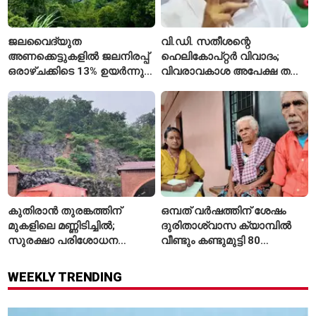
ജലവൈദ്യുത
വി.ഡി. സതീശന്റെ
അണക്കെട്ടുകളിൽ ജലനിരപ്പ്
ഹെലികോപ്റ്റർ വിവാദം;
ഒരാഴ്ചക്കിടെ 13% ഉയർന്നു;
വിവരാവകാശ അപേക്ഷ തള്ളി
കഴിഞ്ഞ വർഷത്തേക്കാൾ
കേരള സർക്കാർ
ഇപ്പോഴും കുറവ്
കുതിരാൻ തുരങ്കത്തിന്
ഒമ്പത് വർഷത്തിന് ശേഷം
മുകളിലെ മണ്ണിടിച്ചിൽ;
ദുരിതാശ്വാസ ക്യാമ്പിൽ
സുരക്ഷാ പരിശോധന
വീണ്ടും കണ്ടുമുട്ടി 80
ആരംഭിച്ച് എൻഎച്ച്എഐ
വയസ്സുകാരായ ദമ്പതികൾ
WEEKLY TRENDING