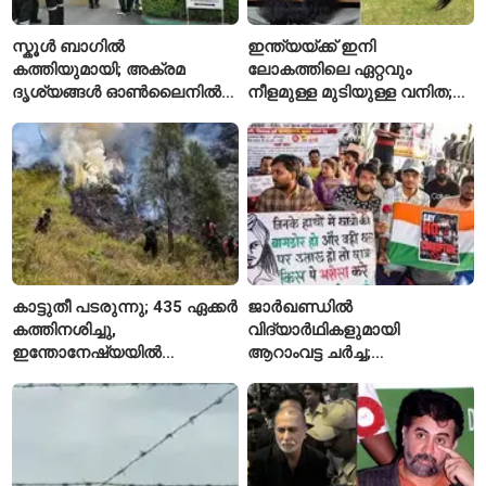
സ്കൂൾ ബാഗിൽ
ഇന്ത്യയ്ക്ക് ഇനി
കത്തിയുമായി; അക്രമ
ലോകത്തിലെ ഏറ്റവും
ദൃശ്യങ്ങൾ ഓൺലൈനിൽ
നീളമുള്ള മുടിയുള്ള വനിത;
കണ്ടിരുന്നെന്ന് തായ്
2015 മുതൽ മുടി മുറിച്ചിട്ടില്ല
കൗമാരക്കാരൻ
കാട്ടുതീ പടരുന്നു; 435 ഏക്കർ
ജാർഖണ്ഡിൽ
കത്തിനശിച്ചു,
വിദ്യാർഥികളുമായി
ഇന്തോനേഷ്യയിൽ
ആറാംവട്ട ചർച്ച;
ദേശീയോദ്യാനം അടച്ചു
റാഞ്ചിയിലെ സമരം 16-ാം
ദിവസത്തിലേക്ക്