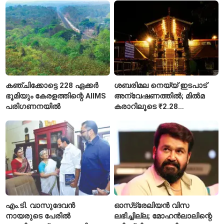
കഞ്ചിക്കോട്ടെ 228 ഏക്കർ
ശബരിമല നെയ്യ് ഇടപാട്
ഭൂമിയും കേരളത്തിന്റെ AIIMS
അന്വേഷണത്തിൽ; മിൽമ
പരിഗണനയിൽ
കരാറിലൂടെ ₹2.28
കോടിയുടെ നഷ്ടമെന്ന്
എഫ്ഐആർ
എം.ടി. വാസുദേവൻ
ഓസ്‌ട്രേലിയൻ വിസ
നായരുടെ പേരിൽ
ലഭിച്ചില്ല; മോഹൻലാലിന്റെ