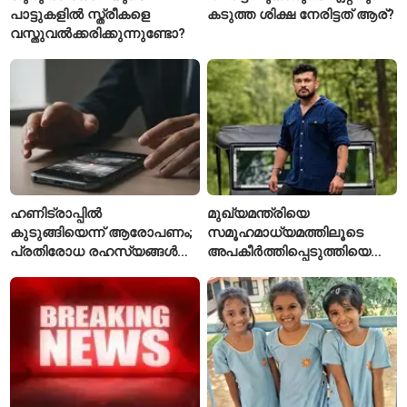
പാട്ടുകളിൽ സ്ത്രീകളെ
കടുത്ത ശിക്ഷ നേരിട്ടത് ആര്?
വസ്തുവൽക്കരിക്കുന്നുണ്ടോ?
ഹണിട്രാപ്പിൽ
മുഖ്യമന്ത്രിയെ
കുടുങ്ങിയെന്ന് ആരോപണം;
സമൂഹമാധ്യമത്തിലൂടെ
പ്രതിരോധ രഹസ്യങ്ങൾ
അപകീർത്തിപ്പെടുത്തിയെന്ന്
ചോർത്തിയ വ്യോമസേന
ആരോപണം; അർജുൻ
വിങ് കമാൻഡർ അറസ്റ്റിൽ
ആയങ്കിക്കെതിരെ പുതിയ
കേസ്