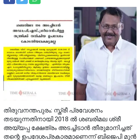
തിരുവനന്തപുരം: സ്ത്രീ പ്രവേശനം
തടയുന്നതിനായി 2018 ൽ ശബരിമല ശ്രീ
അയ്യപ്പ ക്ഷേത്രം അടച്ചിടാൻ തീരുമാനിച്ചത്
തന്റെ ഉപദേശപ്രകാരമാണെന്ന് ബിജെപി മുൻ