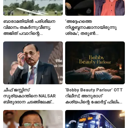
ബാരാമതിയിൽ പരിശീലന
‘അദ്ദേഹത്തെ
വിമാനം തകർന്നുവീണു;
നിശ്ശബ്ദനാക്കാനായിരുന്നു
അജിത് പവാറിന്റെ
ശ്രമം’; തരുണ്‍
അപകടത്തിന് പിന്നാലെ
തേജ്പാലിനെതിരെ നടപടി
രണ്ടാമത്തെ സംഭവം
അന്വേഷണാത്മക
മാധ്യമപ്രവർത്തനം
കാരണമെന്ന് മകൾ
ചീഫ് ജസ്റ്റിസ്
‘Bobby Beauty Parlour’ OTT
സൂര്യകാന്തിനെ NALSAR
റിലീസ്; അനുരാഗ്
ബിരുദദാന ചടങ്ങിലേക്ക്
കശ്യപിന്റെ ഷോർട്ട് ഫിലിം
ക്ഷണിച്ചതിൽ
എവിടെ കാണാം?
വിദ്യാർഥികളുടെ എതിർപ്പ്