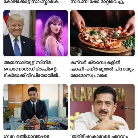
കോഴിക്കോട്ട് സാംസ്കാരിക
സിഡ്‌നി ഷോ മാറ്റിവെച്ചു,
പാർക്ക്; പ്രാരംഭ
വീഡിയോയിലൂടെ ക്ഷമ
പ്രവർത്തനങ്ങൾക്ക് ₹50
ചോദിച്ച് താരം
കോടി
അബ്സല്യൂട്ട് സിനിമ’;
കന്വർ ക്യാമ്പുകളിൽ
ഡൊണാൾഡ് ട്രംപിന്റെ
ഷാഹി പനീർ മുതൽ പിസയും
ടിക്‌ടോക്ക് വീഡിയോയിൽ
മോമോസും വരെ
നിന്ന് ടെയ്‌ലർ സ്വിഫ്റ്റിന്റെ
‘August’ നീക്കം ചെയ്തു
ഗുരു രൺധാവയുടെ
‘ബ്രിട്ടീഷുകാരുടെ ഏറ്റവും