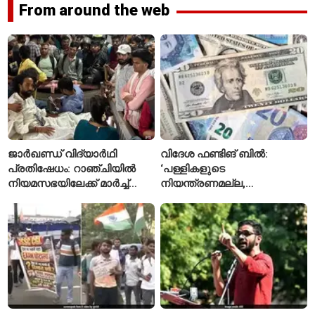
From around the web
ജാർഖണ്ഡ് വിദ്യാർഥി
വിദേശ ഫണ്ടിങ് ബിൽ:
പ്രതിഷേധം: റാഞ്ചിയിൽ
‘പള്ളികളുടെ
നിയമസഭയിലേക്ക് മാർച്ച്
നിയന്ത്രണമല്ല,
ആരംഭിച്ചു
സുതാര്യതയാണ് ലക്ഷ്യം’
— കേന്ദ്രത്തിന്റെ
വിശദീകരണം