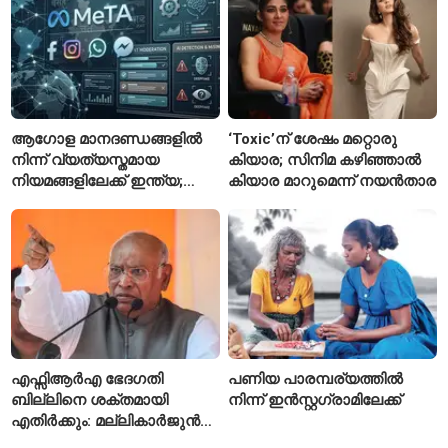
ആഗോള മാനദണ്ഡങ്ങളിൽ
‘Toxic’ന് ശേഷം മറ്റൊരു
നിന്ന് വ്യത്യസ്തമായ
കിയാര; സിനിമ കഴിഞ്ഞാൽ
നിയമങ്ങളിലേക്ക് ഇന്ത്യ;
കിയാര മാറുമെന്ന് നയൻതാര
മെറ്റയ്ക്ക് കേന്ദ്രത്തിന്റെ
സമ്മർദം
എഫ്സിആർഎ ഭേദഗതി
പണിയ പാരമ്പര്യത്തിൽ
ബില്ലിനെ ശക്തമായി
നിന്ന് ഇൻസ്റ്റഗ്രാമിലേക്ക്
എതിർക്കും: മല്ലികാർജുൻ
ഖർഗെ