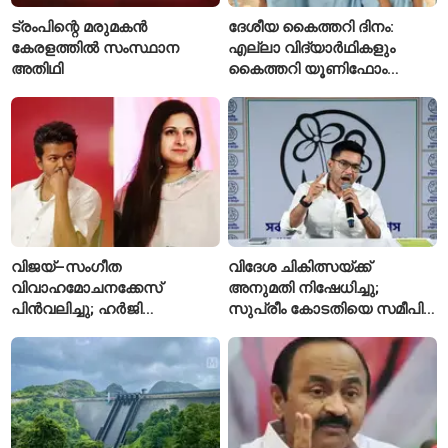
ട്രംപിന്റെ മരുമകൻ
ദേശീയ കൈത്തറി ദിനം:
കേരളത്തിൽ സംസ്ഥാന
എല്ലാ വിദ്യാർഥികളും
അതിഥി
കൈത്തറി യൂണിഫോം
ധരിക്കുന്ന കേരളത്തിലെ ഈ
സ്കൂൾ വേറിട്ട മാതൃക
വിജയ്–സംഗീത
വിദേശ ചികിത്സയ്ക്ക്
വിവാഹമോചനക്കേസ്
അനുമതി നിഷേധിച്ചു;
പിൻവലിച്ചു; ഹർജി
സുപ്രീം കോടതിയെ സമീപിച്ച്
പിൻവലിച്ചതോടെ കേസ്
അഭിഷേക് ബാനർജി
അവസാനിപ്പിച്ച് കോടതി