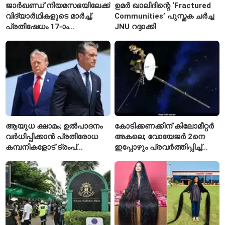
ജാർഖണ്ഡ് നിയമസഭയിലേക്ക്
ഉമർ ഖാലിദിന്റെ ‘Fractured
വിദ്യാർഥികളുടെ മാർച്ച്;
Communities’ പുസ്തക ചർച്ച
പ്രതിഷേധം 17-ാം
JNU റദ്ദാക്കി
ദിവസത്തിലേക്ക്
ആയുധ ക്ഷാമം; ഉൽപാദനം
കോടിക്കണക്കിന് കിലോമീറ്റർ
വർധിപ്പിക്കാൻ പ്രതിരോധ
അകലെ; വോയേജർ 2നെ
കമ്പനികളോട് ട്രംപ്
ഇപ്പോഴും പ്രവർത്തിപ്പിച്ച്
ഭരണകൂടത്തിന്റെ നിർദേശം
നാസ