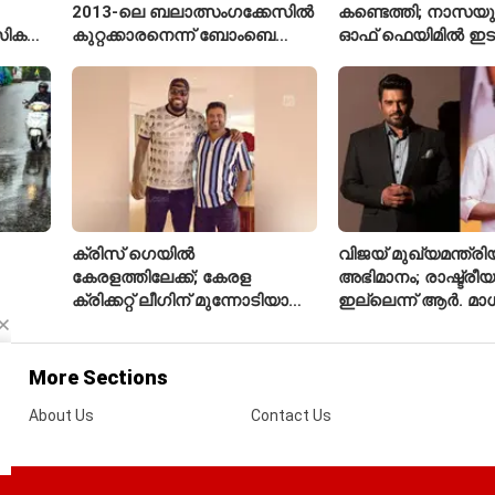
2013-ലെ ബലാത്സംഗക്കേസിൽ
കണ്ടെത്തി; നാസയ
സിക
കുറ്റക്കാരനെന്ന് ബോംബെ
ഓഫ് ഫെയിമിൽ ഇട
ഹൈക്കോടതി
മലയാളി എതിക്കൽ 
ക്രിസ് ഗെയിൽ
വിജയ് മുഖ്യമന്ത്
കേരളത്തിലേക്ക്; കേരള
അഭിമാനം; രാഷ്ട്രീയത
ക്രിക്കറ്റ് ലീഗിന് മുന്നോടിയായി
ഇല്ലെന്ന് ആർ. മ
യുവ താരങ്ങൾക്ക് പരിശീലനം
നൽകും
More Sections
About Us
Contact Us