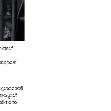
ണങ്ങൾ
ബുരാജ്
ുഗമമായി
ഇപ്പോൾ
്നതിനാൽ