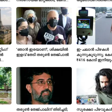
വിശദീകരണം
ശ്രീരാമനെതിരെ അ
റിജിജുവിന് മറുപടി
സഞ്ജയ് റാവത്ത്
ിംഗ്
'ഞാൻ ഇരയാണ്'; ശിക്ഷയിൽ
ഇ-ചലാൻ പിഴകൾ
ിൽ
ഇളവ് തേടി തരുണ്‍ തേജ്പാൽ
കുന്നുകൂടുന്നു; ക
ൽ
₹416 കോടി ഇനിയു
അടയ്ക്കാനുണ്ട്
തരുൺ തേജ്പാലിന് തിരിച്ചടി;
സുരക്ഷാ പിഴവുക