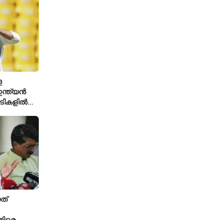
െ
ന്ത്യൻ
ച്ചടികളിൽ
്ക്യ രഹാനെ
ത്
ിരെ,