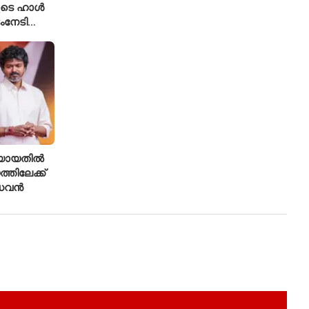
ുടെ ഹാൾ
ംനേടി
ഹാക്കർ
രിയായതിൽ
്തിലേക്ക്
ാധവൻ