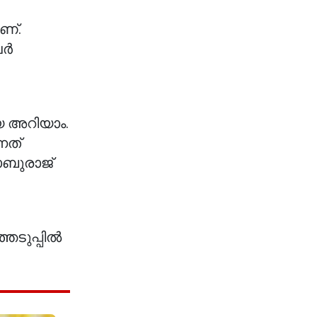
ണ്.
വർ
െ അറിയാം.
നത്
ാബുരാജ്
െടുപ്പിൽ