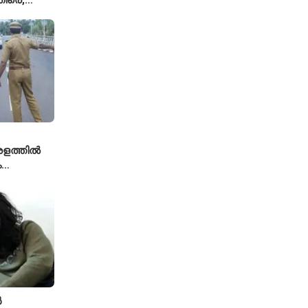
ല്ല';
യുമായി
േരളത്തിൽ
ം
ൾ