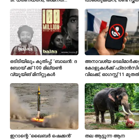
കംബോജ് ഫൈനലിൽ
മരിച്ചു, 24 പേർക്ക് പരിക്ക്
ഒടിടിയിലും കുതിപ്പ്; ‘ബാലൻ: ദ
അനാവശ്യ ടെലിമാർക്കറ്റ
ബോയ്’ക്ക് 100 മില്യൺ
കോളുകൾക്ക് ഫ്രാൻസ
വ്യൂയിങ് മിനിറ്റുകൾ
വിലക്ക്; ഓഗസ്റ്റ് 11 മുത
പുതിയ നിയമം
ഇറാന്റെ ‘ഖൈബർ ഷെക്കൻ’
തല ആട്ടുന്ന ആന