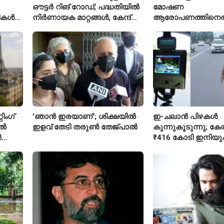
ഔട്ടർ റിങ് റോഡ്; പദ്ധതിയിൽ
മോഷണ
രീകൾ
നിർണായക മാറ്റങ്ങൾ, കേന്ദ്രം
ആരോപണത്തിനെത
വിശദീകരണം
ശ്രീരാമനെതിരെ അ
റിജിജുവിന് മറുപടി
സഞ്ജയ് റാവത്ത്
ിംഗ്
'ഞാൻ ഇരയാണ്'; ശിക്ഷയിൽ
ഇ-ചലാൻ പിഴകൾ
ിൽ
ഇളവ് തേടി തരുണ്‍ തേജ്പാൽ
കുന്നുകൂടുന്നു; ക
ൽ
₹416 കോടി ഇനിയു
അടയ്ക്കാനുണ്ട്