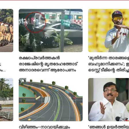
രക്ഷാപ്രവർത്തകൻ
'മുതിർന്ന താരങ്ങള
;
രാജേഷിന്റെ മൃതദേഹത്തോട്
ബഹുമാനിക്കണം'; ഇ
ം
അനാദരവെന്ന് ആരോപണം
ടെസ്റ്റ് ടീമിന്റെ തിരി
മതല
പ്രതികരിച്ച് അജിങ
വിഴിഞ്ഞം–നാവായിക്കുളം
'ഞങ്ങൾ ഉയർത്തിയ