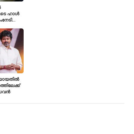
ൾ
ുടെ ഹാൾ
ംനേടി
ഹാക്കർ
രിയായതിൽ
്തിലേക്ക്
ാധവൻ