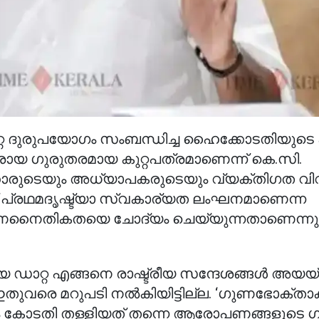
റ്റ ദുരുപയോഗം സംബന്ധിച്ച ഹൈക്കോടതിയുടെ 
ായ ഗുരുതരമായ കുറ്റപത്രമാണെന്ന് കെ.സി.
ാരുടെയും അധ്യാപകരുടെയും വ്യക്തിഗത വി
ത് പ്രഥമദൃഷ്ട്യാ സ്വകാര്യത ലംഘനമാണെന്ന
ഭരണനൈതികതയെ ചോദ്യം ചെയ്യുന്നതാണെന്നും
 ഡാറ്റ എങ്ങനെ രാഷ്ട്രീയ സന്ദേശങ്ങൾ അയയ്
ഇതുവരെ മറുപടി നൽകിയിട്ടില്ല. ‘ഗുണഭോക്താക
ാദം കോടതി തള്ളിയത് തന്നെ ആരോപണങ്ങളുടെ 