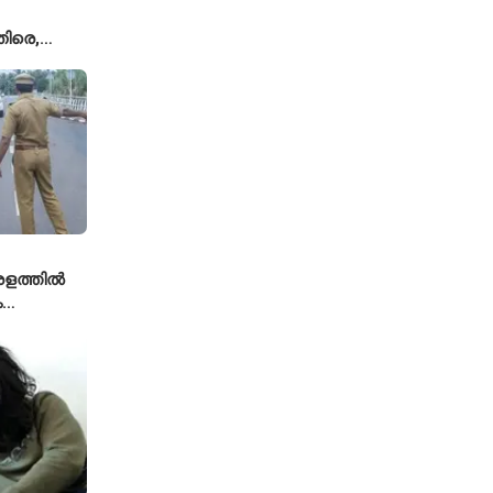
ിരെ,
ല്ല';
യുമായി
േരളത്തിൽ
ം