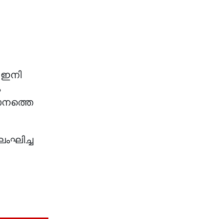
 ഇനി
ം
ഥാനത്തെ
ലംഘിച്ച