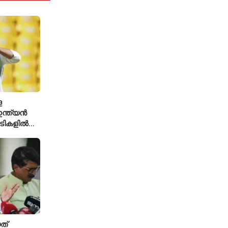
െ
ന്ത്യൻ
ച്ചടികളിൽ
്ക്യ രഹാനെ
ത്