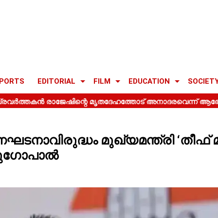
PORTS
EDITORIAL
FILM
EDUCATION
SOCIET
ാവിരുദ്ധം മുഖ്യമന്ത്രി ‘തീഫ് മിന
േണുഗോപാൽ