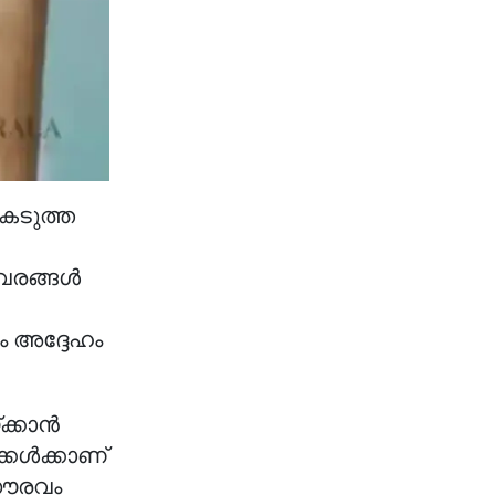
കടുത്ത
വരങ്ങൾ
 അദ്ദേഹം
ക്കാൻ
്കൾക്കാണ്
ഗൗരവം