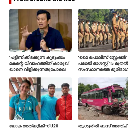
'പട്ടിണിക്കിടക്കുന്ന കുടുംബം
'മൈ പൊലീസ് സ്റ്റേഷൻ'
മകന്റെ വിവാഹത്തിന് ഷാരൂഖ്
പദ്ധതി ഓഗസ്റ്റ് 15 മുതൽ
ഖാനെ വിളിക്കുന്നതുപോലെ
സംസ്ഥാനത്തെ ഭൂരിഭാഗ
സ്റ്റേഷനുകളുടെയും ചു
എസ്‌ഐമാർക്ക്
ലോക അത്‌ലറ്റിക്സ് U20
തൃശൂരിൽ ബസ് അഞ്ച്