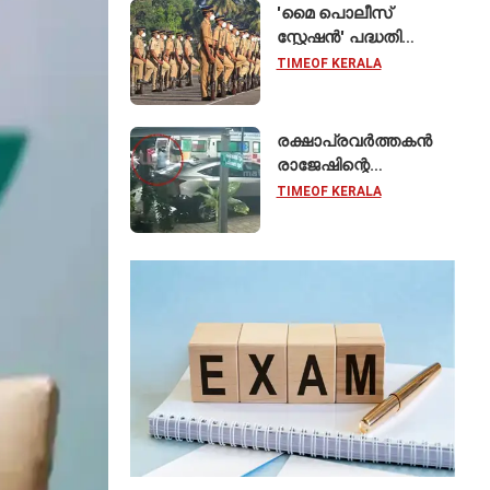
'മൈ പൊലീസ്
സ്റ്റേഷൻ' പദ്ധതി
ഓഗസ്റ്റ് 15 മുതൽ;
TIMEOF KERALA
സംസ്ഥാനത്തെ
ഭൂരിഭാഗം
സ്റ്റേഷനുകളുടെയും
രക്ഷാപ്രവർത്തകൻ
ചുമതല
രാജേഷിന്റെ
എസ്‌ഐമാർക്ക്
മൃതദേഹത്തോട്
TIMEOF KERALA
അനാദരവെന്ന്
ആരോപണം