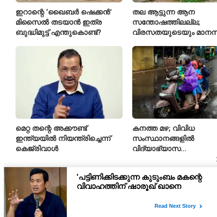
ഇറാന്റെ ‘ഖൈബർ ഷെക്കൻ’
തല ആട്ടുന്ന ആന
മിസൈൽ തടയാൻ ഇത്ര
സന്തോഷത്തിലല്ല;
ബുദ്ധിമുട്ട് എന്തുകൊണ്ട്?
വിരസതയുടെയും മാന
സമ്മർദ്ദത്തിന്റെയും
ലക്ഷണമെന്ന് വിദഗ്ധർ
മെറ്റ തന്റെ അക്കൗണ്ട്
കനത്ത മഴ; വിവിധ
ഇന്ത്യയിൽ നിയന്ത്രിച്ചെന്ന്
സംസ്ഥാനങ്ങളിൽ
കെജ്‌രിവാൾ
വിദ്യാഭ്യാസ
സ്ഥാപനങ്ങൾക്ക് അവധി
പ്രഖ്യാപിച്ചു