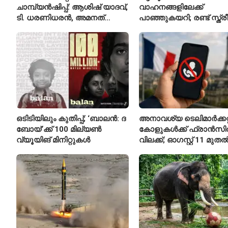
ചാമ്പ്യൻഷിപ്പ്: ആശിഷ് യാദവ്,
വാഹനങ്ങളിലേക്ക്
ടി. ധരണിധരൻ, അമനത്
പാഞ്ഞുകയറി; രണ്ട് സ്ത്
കംബോജ് ഫൈനലിൽ
മരിച്ചു, 24 പേർക്ക് പരിക്ക്
ഒടിടിയിലും കുതിപ്പ്; ‘ബാലൻ: ദ
അനാവശ്യ ടെലിമാർക്കറ്റ
ബോയ്’ക്ക് 100 മില്യൺ
കോളുകൾക്ക് ഫ്രാൻസ
വ്യൂയിങ് മിനിറ്റുകൾ
വിലക്ക്; ഓഗസ്റ്റ് 11 മുത
പുതിയ നിയമം