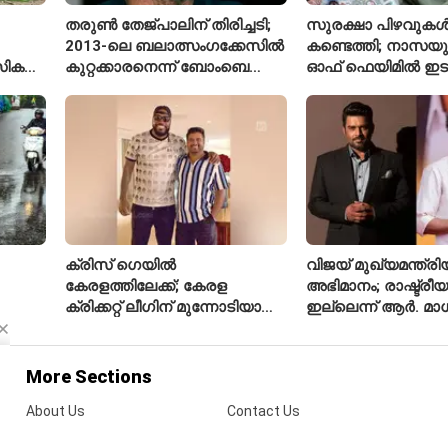
തരുൺ തേജ്പാലിന് തിരിച്ചടി;
സുരക്ഷാ പിഴവുക
2013-ലെ ബലാത്സംഗക്കേസിൽ
കണ്ടെത്തി; നാസയ
സിക
കുറ്റക്കാരനെന്ന് ബോംബെ
ഓഫ് ഫെയിമിൽ ഇട
ഹൈക്കോടതി
മലയാളി എതിക്കൽ 
ക്രിസ് ഗെയിൽ
വിജയ് മുഖ്യമന്ത്
കേരളത്തിലേക്ക്; കേരള
അഭിമാനം; രാഷ്ട്രീയത
ക്രിക്കറ്റ് ലീഗിന് മുന്നോടിയായി
ഇല്ലെന്ന് ആർ. മ
യുവ താരങ്ങൾക്ക് പരിശീലനം
നൽകും
More Sections
About Us
Contact Us