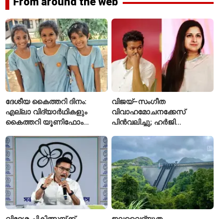
From around the web
ദേശീയ കൈത്തറി ദിനം:
വിജയ്–സംഗീത
എല്ലാ വിദ്യാർഥികളും
വിവാഹമോചനക്കേസ്
കൈത്തറി യൂണിഫോം
പിൻവലിച്ചു; ഹർജി
ധരിക്കുന്ന കേരളത്തിലെ ഈ
പിൻവലിച്ചതോടെ കേസ്
സ്കൂൾ വേറിട്ട മാതൃക
അവസാനിപ്പിച്ച് കോടതി
വിദേശ ചികിത്സയ്ക്ക്
ജലവൈദ്യുത