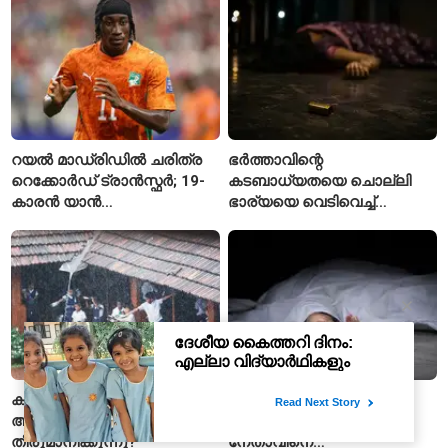
റയൽ മാഡ്രിഡിൽ ചരിത്ര
ഭർത്താവിന്റെ
റെക്കോർഡ് ട്രാൻസ്ഫർ; 19-
കടബാധ്യതയെ ചൊല്ലി
കാരൻ യാൻ
ഭാര്യയെ വെടിവെച്ച്
ഡിയോമാൻഡെയെ
കൊലപ്പെടുത്തി? പൂനെയിൽ
സ്വന്തമാക്കി സ്പാനിഷ്
നടുക്കം സൃഷ്ടിച്ച
വമ്പന്മാർ
കൊലപാതകം
കനത്ത മഴയിൽ സ്‌കൂൾ
ആന്ധ്രാപ്രദേശിൽ
അവധി എങ്ങനെ
വൈഎസ്ആർസിപി
തീരുമാനിക്കുന്നു?
നേതാവിനെ