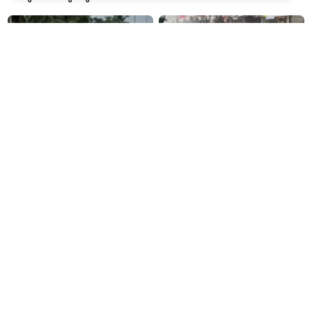
വെട്ടിക്കൊലപ്പെടുത്തി;
അന്വേഷണം ആരംഭിച്ച്
പൊലീസ്
കേരളത്തിൽ അനധികൃത
ഡൽഹി-എൻസിആറിൽ
റെന്റ്-എ-കാർ സർവീസുകൾ
അടുത്ത മൂന്ന് ദിവസം കൂടി
വർധിക്കുന്നു
മഴയ്ക്ക് സാധ്യത; യെല്ലോ
അലർട്ട് പ്രഖ്യാപിച്ച്
ഐഎംഡി
ദേശീയ കൈത്തറി ദിനം:
ജെപിഎസ്‌സി-