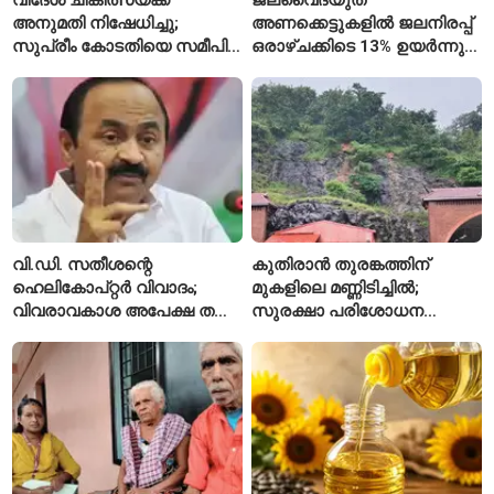
അനുമതി നിഷേധിച്ചു;
അണക്കെട്ടുകളിൽ ജലനിരപ്പ്
സുപ്രീം കോടതിയെ സമീപിച്ച്
ഒരാഴ്ചക്കിടെ 13% ഉയർന്നു;
അഭിഷേക് ബാനർജി
കഴിഞ്ഞ വർഷത്തേക്കാൾ
ഇപ്പോഴും കുറവ്
വി.ഡി. സതീശന്റെ
കുതിരാൻ തുരങ്കത്തിന്
ഹെലികോപ്റ്റർ വിവാദം;
മുകളിലെ മണ്ണിടിച്ചിൽ;
വിവരാവകാശ അപേക്ഷ തള്ളി
സുരക്ഷാ പരിശോധന
കേരള സർക്കാർ
ആരംഭിച്ച് എൻഎച്ച്എഐ