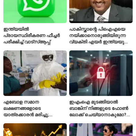
ഇന്ത്യയിൽ
പാകിസ്താന്റെ പിഐഎയെ
പ്രായസ്ഥിരീകരണ ഫീച്ചർ
നയിക്കാനൊരുങ്ങിയിരുന്ന
പരീക്ഷിച്ച് വാട്‌സ്ആപ്പ്
വ്യക്തി എയർ ഇന്ത്യയുടെ
പുതിയ സിഇഒ
എബോള സമാന
ഇഎംഐ മുടങ്ങിയാൽ
ലക്ഷണങ്ങളോടെ
ബാങ്കിന് നിങ്ങളുടെ ഫോൺ
യാത്രക്കാരൻ മരിച്ചു;
ലോക്ക് ചെയ്യാനാകുമോ?
കോംഗോയിൽ 200-ഓളം
ആർബിഐയുടെ പുതിയ
യാത്രക്കാരെ
ചട്ടങ്ങൾ ഇങ്ങനെ
നിരീക്ഷണത്തിൽ