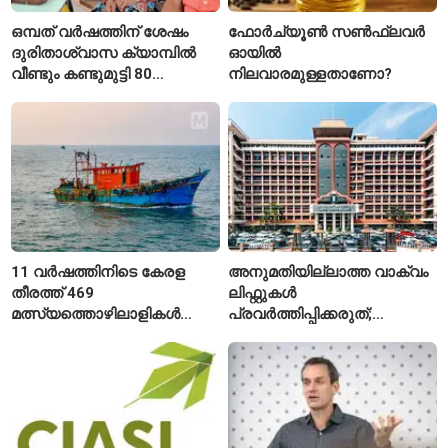
ഒമ്പത് വർഷത്തിന് ശേഷം
ഫോർച്യൂൺ സൺഫ്ലവർ
ദുരിതാശ്വാസ ക്യാമ്പിൽ
ഓയിൽ
വീണ്ടും കണ്ടുമുട്ടി 80
നിലവാരമുള്ളതാണോ?
വയസ്സുകാരായ ദമ്പതികൾ
11 വർഷത്തിനിടെ കേരള
അനുമതിയില്ലാത്ത വാക്വം
തീരത്ത് 469
ലിഫ്റ്റുകൾ
മത്സ്യത്തൊഴിലാളികൾ
പ്രവർത്തിപ്പിക്കരുത്;
മരിച്ചു; 160 പേരെ
സുരക്ഷാ
കാണാതായി, 47,773 പേരെ
അനുമതിയില്ലാത്ത
രക്ഷപ്പെടുത്തി
ലിഫ്റ്റുകൾക്ക്
ഹൈക്കോടതിയുടെ വിലക്ക്