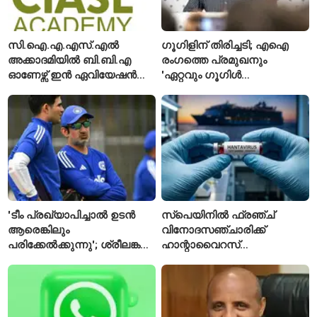
സി.ഐ.എ.എസ്.എൽ
ഗൂഗിളിന് തിരിച്ചടി; എഐ
അക്കാദമിയിൽ ബി.ബി.എ
രംഗത്തെ പ്രമുഖനും
ഓണേഴ്സ് ഇൻ ഏവിയേഷൻ
'ഏറ്റവും ഗൂഗിൾ
മാനേജ്മെന്റ്: പ്രവേശനം
വ്യക്തി'യെന്നും
ഈമാസം 12 വരെ
വിശേഷിപ്പിക്കപ്പെട്ട
ഗവേഷകൻ രാജിവെച്ചു
'ടീം പ്രഖ്യാപിച്ചാൽ ഉടൻ
സ്പെയിനിൽ ഫ്രഞ്ച്
ആരെങ്കിലും
വിനോദസഞ്ചാരിക്ക്
പരിക്കേൽക്കുന്നു'; ശ്രീലങ്കൻ
ഹാന്റാവൈറസ്
ടെസ്റ്റിന് മുൻപ് ഇന്ത്യൻ
സ്ഥിരീകരിച്ചു; രോഗിയെ
ടീമിനെ കുറിച്ച് മുൻതാരം
ഐസൊലേഷനിൽ
പ്രവേശിപ്പിച്ചു