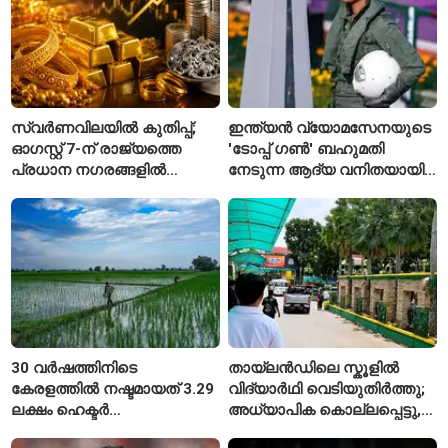
സ്വർണവിലയിൽ കുതിപ്പ്;
ഇന്ത്യൻ വ്യോമസേനയുടെ
ഓഗസ്റ്റ് 7-ന് രാജ്യത്തെ
'ടോപ്പ് ഗൺ' ബഹുമതി
പ്രധാന നഗരങ്ങളിൽ
നേടുന്ന ആദ്യ വനിതയായി
നിരക്കുകൾ ഉയർന്നു
ഭാവന കാന്ത്
30 വർഷത്തിനിടെ
തായ്‌ലൻഡിലെ സ്കൂളിൽ
കേരളത്തിൽ നഷ്ടമായത് 3.29
വിദ്യാർഥി വെടിയുതിർത്തു;
ലക്ഷം ഹെക്ടർ
അധ്യാപിക കൊല്ലപ്പെട്ടു,
നെൽപ്പാടങ്ങൾ
നിരവധി പേർക്ക് പരിക്ക്