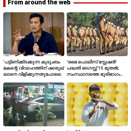
From around the web
'പട്ടിണിക്കിടക്കുന്ന കുടുംബം
'മൈ പൊലീസ് സ്റ്റേഷൻ'
മകന്റെ വിവാഹത്തിന് ഷാരൂഖ്
പദ്ധതി ഓഗസ്റ്റ് 15 മുതൽ;
ഖാനെ വിളിക്കുന്നതുപോലെ
സംസ്ഥാനത്തെ ഭൂരിഭാഗം
സ്റ്റേഷനുകളുടെയും ചുമതല
എസ്‌ഐമാർക്ക്