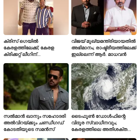
ക്രിസ് ഗെയിൽ
വിജയ് മുഖ്യമന്ത്രിയായതിൽ
കേരളത്തിലേക്ക്; കേരള
അഭിമാനം; രാഷ്ട്രീയത്തിലേക്ക്
ക്രിക്കറ്റ് ലീഗിന്
ഇല്ലെന്ന് ആർ. മാധവൻ
മുന്നോടിയായി യുവ
താരങ്ങൾക്ക് പരിശീലനം
നൽകും
സൽമാൻ ഖാനും സഹോദരി
ടൈഫൂൺ ഡോൾഫിന്റെ
അൽവിറയ്ക്കും ചണ്ഡീഗഡ്
വിദൂര സ്വാധീനവും;
കോടതിയുടെ സമൻസ്
കേരളത്തിലെ അതിശക്ത
മഴയ്ക്ക്