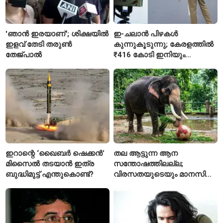
'ഞാൻ ഇരയാണ്'; ശിക്ഷയിൽ
ഇ-ചലാൻ പിഴകൾ
ഇളവ് തേടി തരുണ്‍
കുന്നുകൂടുന്നു; കേരളത്തിൽ
തേജ്പാൽ
₹416 കോടി ഇനിയും
അടയ്ക്കാനുണ്ട്
ഇറാന്റെ ‘ഖൈബർ ഷെക്കൻ’
തല ആട്ടുന്ന ആന
മിസൈൽ തടയാൻ ഇത്ര
സന്തോഷത്തിലല്ല;
ബുദ്ധിമുട്ട് എന്തുകൊണ്ട്?
വിരസതയുടെയും മാനസിക
സമ്മർദ്ദത്തിന്റെയും
ലക്ഷണമെന്ന് വിദഗ്ധർ