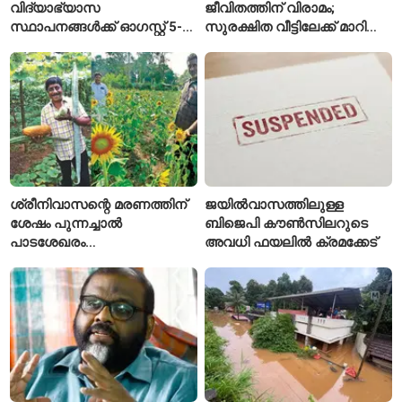
വിദ്യാഭ്യാസ
ജീവിതത്തിന് വിരാമം;
സ്ഥാപനങ്ങൾക്ക് ഓഗസ്റ്റ് 5-ന്
സുരക്ഷിത വീട്ടിലേക്ക് മാറി
അവധി
പയ്യന്നൂരിലെ കുടുംബം
ശ്രീനിവാസന്റെ മരണത്തിന്
ജയിൽവാസത്തിലുള്ള
ശേഷം പുന്നച്ചാൽ
ബിജെപി കൗൺസിലറുടെ
പാടശേഖരം
അവധി ഫയലിൽ ക്രമക്കേട്
അവഗണിക്കപ്പെട്ടെന്ന്
കർഷകർ