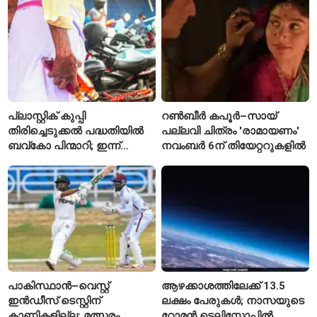
കാരണമായേക്കുമെന്ന്
റിപ്പോർട്ട്
പ്ലാസ്റ്റിക് കുപ്പി
റൺബീർ കപൂർ–സായ്
തിരിച്ചെടുക്കൽ പദ്ധതിയിൽ
പല്ലവി ചിത്രം 'രാമായണം'
ബവ്കോ പിന്മാറി; ഇന്ന്
നവംബർ 6ന് തിയേറ്ററുകളിൽ
മുതൽ ഒഴിഞ്ഞ കുപ്പികൾ
സ്വീകരിക്കില്ല
പാകിസ്ഥാൻ–വെസ്റ്റ്
ആഴക്കാശത്തിലേക്ക് 13.5
ഇൻഡീസ് ടെസ്റ്റിന്
ലക്ഷം പേരുകൾ; നാസയുടെ
കാണികളില്ല; മത്സരം
റോമൻ ടെലിസ്കോപ്പിൽ