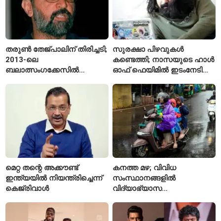
തരുൺ തേജ്പാലിന് തിരിച്ചടി;
സുരക്ഷാ പിഴവുകൾ
2013-ലെ
കണ്ടെത്തി; നാസയുടെ ഹാൾ
ബലാത്സംഗക്കേസിൽ
ഓഫ് ഫെയിമിൽ ഇടംനേടി
കുറ്റക്കാരനെന്ന് ബോംബെ
മലയാളി എതിക്കൽ ഹാക്കർ
ഹൈക്കോടതി
മെറ്റ തന്റെ അക്കൗണ്ട്
കനത്ത മഴ; വിവിധ
ഇന്ത്യയിൽ നിയന്ത്രിച്ചെന്ന്
സംസ്ഥാനങ്ങളിൽ
കെജ്‌രിവാൾ
വിദ്യാഭ്യാസ
സ്ഥാപനങ്ങൾക്ക് അവധി
പ്രഖ്യാപിച്ചു