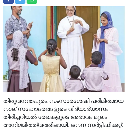
തിരുവനന്തപുരം: സംസാരശേഷി പരിമിതമായ
നാല് സഹോദരങ്ങളുടെ വിദ്യാഭ്യാസം
തിരിച്ചറിയൽ രേഖകളുടെ അഭാവം മൂലം
അനിശ്ചിതത്വത്തിലായി. ജനന സർട്ടിഫിക്കറ്റ്,