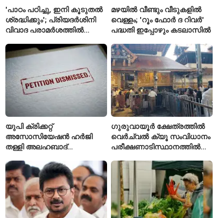
'പാഠം പഠിച്ചു, ഇനി കൂടുതൽ
മഴയിൽ വീണ്ടും വീടുകളിൽ
ശ്രദ്ധിക്കും'; പ്രിയദർശിനി
വെള്ളം; 'റൂം ഫോർ ദ റിവർ'
വിവാദ പരാമർശത്തിൽ
പദ്ധതി ഇപ്പോഴും കടലാസിൽ
വിശദീകരണവുമായി മന്ത്രി
സി.പി. ജോൺ
യുപി ക്രിക്കറ്റ്
ഗുരുവായൂർ ക്ഷേത്രത്തിൽ
അസോസിയേഷൻ ഹർജി
വെർച്വൽ ക്യൂ സംവിധാനം
തള്ളി അലഹബാദ്
പരീക്ഷണാടിസ്ഥാനത്തിൽ
ഹൈക്കോടതി
ആരംഭിച്ചു