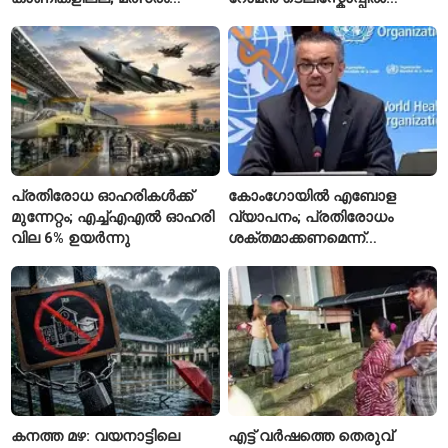
സോഷ്യൽ മീഡിയയിൽ
പേരുകൾ അയയ്ക്കാം
പരിഹാസവിഷയം
പ്രതിരോധ ഓഹരികൾക്ക്
കോംഗോയിൽ എബോള
മുന്നേറ്റം; എച്ച്എഎൽ ഓഹരി
വ്യാപനം; പ്രതിരോധം
വില 6% ഉയർന്നു
ശക്തമാക്കണമെന്ന്
ലോകാരോഗ്യ സംഘടന
കനത്ത മഴ: വയനാട്ടിലെ
എട്ട് വർഷത്തെ തെരുവ്