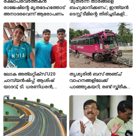
രക്ഷാപ്രവർത്തകൻ
'മുതിർന്ന താരങ്ങളെ
രാജേഷിന്റെ മൃതദേഹത്തോട്
ബഹുമാനിക്കണം'; ഇന്ത്യൻ
അനാദരവെന്ന് ആരോപണം
ടെസ്റ്റ് ടീമിന്റെ തിരിച്ചടികളിൽ
പ്രതികരിച്ച് അജിങ്ക്യ
രഹാനെ
ലോക അത്‌ലറ്റിക്സ് U20
തൃശൂരിൽ ബസ് അഞ്ച്
ചാമ്പ്യൻഷിപ്പ്: ആശിഷ്
വാഹനങ്ങളിലേക്ക്
യാദവ്, ടി. ധരണിധരൻ,
പാഞ്ഞുകയറി; രണ്ട് സ്ത്രീകൾ
അമനത് കംബോജ്
മരിച്ചു, 24 പേർക്ക് പരിക്ക്
ഫൈനലിൽ