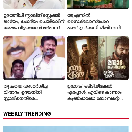
ഉദയനിധി സ്റ്റാലിന് സ്റ്റേഷൻ
യുഎസിൽ
ജാമ്യം; ചോദ്യം ചെയ്യലിന്
സൈക്ലോസ്പോറ
ശേഷം വിട്ടയക്കാൻ മദ്രാസ്
പകർച്ചവ്യാധി: മിഷിഗണിൽ
ഹൈക്കോടതി ഉത്തരവ്
ആദ്യമായി രണ്ട് മരണം
സ്ഥിരീകരിച്ചു
തൃഷയെ പരാമർശിച്ച
ഉന്മാദം' ഒടിടിയിലേക്ക്;
വിവാദം: ഉദയനിധി
എപ്പോൾ, എവിടെ കാണാം
സ്റ്റാലിനെതിരെ
കുഞ്ചാക്കോ ബോബന്റെ
ചുമത്തിയിരിക്കുന്നത്
ത്രില്ലർ?
എന്തെല്ലാം കുറ്റങ്ങൾ?
WEEKLY TRENDING