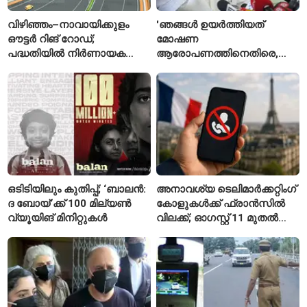
വിഴിഞ്ഞം–നാവായിക്കുളം
'ഞങ്ങൾ ഉയർത്തിയത്
ഔട്ടർ റിങ് റോഡ്;
മോഷണ
പദ്ധതിയിൽ നിർണായക
ആരോപണത്തിനെതിരെ,
മാറ്റങ്ങൾ, കേന്ദ്രം
ശ്രീരാമനെതിരെ അല്ല';
വിശദീകരണം
റിജിജുവിന് മറുപടിയുമായി
സഞ്ജയ് റാവത്ത്
ഒടിടിയിലും കുതിപ്പ്; ‘ബാലൻ:
അനാവശ്യ ടെലിമാർക്കറ്റിംഗ്
ദ ബോയ്’ക്ക് 100 മില്യൺ
കോളുകൾക്ക് ഫ്രാൻസിൽ
വ്യൂയിങ് മിനിറ്റുകൾ
വിലക്ക്; ഓഗസ്റ്റ് 11 മുതൽ
പുതിയ നിയമം