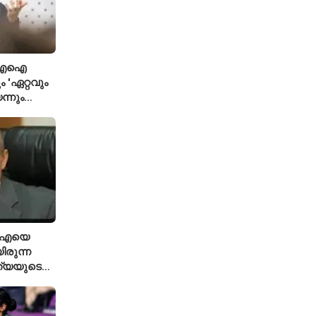
ി; എഐ
 'ഏറ്റവും
ന്നും
്ട ഗവേഷകൻ
ിഐഎയെ
ിരുന്ന
ത്യയുടെ