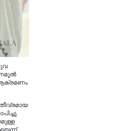
തുവ
ൃണമൂൽ
 ആക്രമണം
 തീവ്രമായ
ിച്ചു.
മുള്ള
യെന്ന്