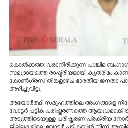
കൊൽക്കത്ത: വരാനിരിക്കുന്ന പശ്ചിമ ബംഗാ
സമുദായത്തെ രാഷ്ട്രീയമായി കൃത്രിമം കാ
കോൺഗ്രസ് തിങ്കളാഴ്ച ഭാരതീയ ജനതാ പ
അഴിച്ചുവിട്ടു.
അഭയാർത്ഥി സമൂഹത്തിലെ അംഗങ്ങളെ നിഷേധി
വോട്ടർ പട്ടിക പരിഷ്കരണത്തെ ആയുധമാക്കിയി
അടുത്തിടെയുള്ള പരിഷ്കരണ പ്രക്രിയ നോ
ജില്ലകളിലെ വോട്ടർ പട്ടികയിൽ നിന്ന് ആ