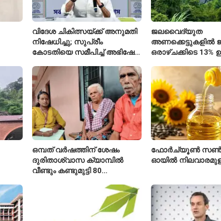
വിദേശ ചികിത്സയ്ക്ക് അനുമതി
ജലവൈദ്യുത
നിഷേധിച്ചു; സുപ്രീം
അണക്കെട്ടുകളിൽ ജല
കോടതിയെ സമീപിച്ച് അഭിഷേക്
ഒരാഴ്ചക്കിടെ 13% ഉ
ബാനർജി
കഴിഞ്ഞ വർഷത്തേക
ഇപ്പോഴും കുറവ്
ഒമ്പത് വർഷത്തിന് ശേഷം
ഫോർച്യൂൺ സൺ
ദുരിതാശ്വാസ ക്യാമ്പിൽ
ഓയിൽ നിലവാരമു
വീണ്ടും കണ്ടുമുട്ടി 80
ഐ
വയസ്സുകാരായ ദമ്പതികൾ