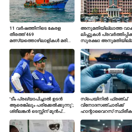
11 വർഷത്തിനിടെ കേരള
അനുമതിയില്ലാത്ത വാക
തീരത്ത് 469
ലിഫ്റ്റുകൾ പ്രവർത്തിപ്പിക
മത്സ്യത്തൊഴിലാളികൾ മരിച്ചു;
സുരക്ഷാ അനുമതിയില്ല
160 പേരെ കാണാതായി,
ലിഫ്റ്റുകൾക്ക്
47,773 പേരെ രക്ഷപ്പെടുത്തി
ഹൈക്കോടതിയുടെ വിലക്
'ടീം പ്രഖ്യാപിച്ചാൽ ഉടൻ
സ്പെയിനിൽ ഫ്രഞ്ച്
ആരെങ്കിലും പരിക്കേൽക്കുന്നു';
വിനോദസഞ്ചാരിക്ക്
ശ്രീലങ്കൻ ടെസ്റ്റിന് മുൻപ്
ഹാന്റാവൈറസ് സ്ഥിരീകരി
ഇന്ത്യൻ ടീമിനെ കുറിച്ച്
രോഗിയെ ഐസൊലേഷ
മുൻതാരം
പ്രവേശിപ്പിച്ചു