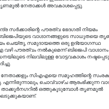
സിൽ തൃണമൂൽ നേതാക്കൾ അവകാശപ്പെട്ടു.
്ര സർക്കാരിന്റെ പൗരത്വ ഭേദഗതി നിയമം
ാണ്. ബിജെപിയുടെ വാഗ്ദാനങ്ങളുടെ സാധുതയെ ത
യം ചെയ്തു, സമുദായത്തെ ഒരു ഉദ്യോഗസ്ഥ
ിഎഎ വഴി പൗരത്വം നൽകുമെന്ന് ബിജെപി വാഗ്ദാനം
ധനയിലൂടെ നിലവിലുള്ള വോട്ടവകാശം നഷ്ടപ്പെട
്ചു.
 ബിജെപി നേതാക്കളും സിഎഎയെ സമൂഹത്തിന്റെ സംര
. എന്നിരുന്നാലും, ചൊവ്വാഴ്ച ആരംഭിക്കുന്ന വ
തർ താക്കൂർനഗറിൽ ഒത്തുകൂടുമ്പോൾ തൃണമൂൽ
െടുക്കുകയാണ്.