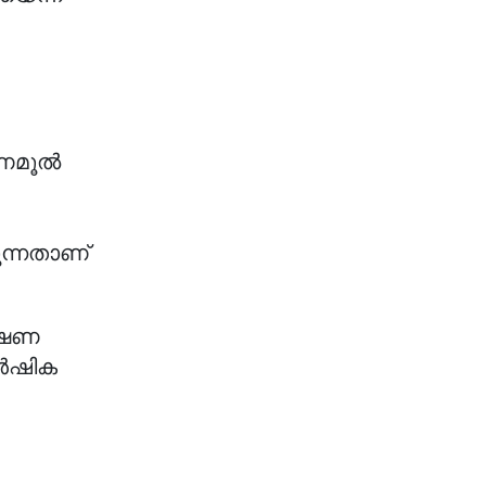
ൃണമൂൽ
ുന്നതാണ്
ക്ഷണ
ാർഷിക