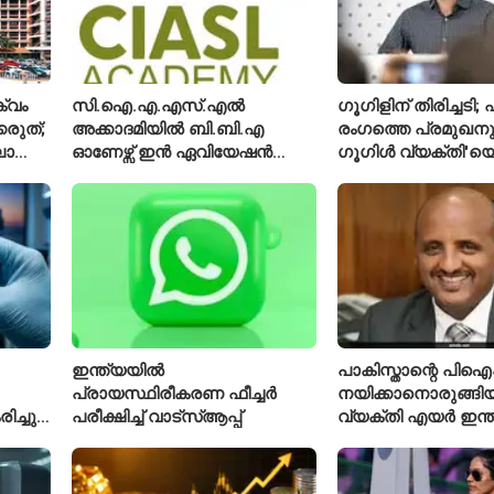
്വം
സി.ഐ.എ.എസ്.എൽ
ഗൂഗിളിന് തിരിച്ചട
്കരുത്;
അക്കാദമിയിൽ ബി.ബി.എ
രംഗത്തെ പ്രമുഖനും
ാത്ത
ഓണേഴ്സ് ഇൻ ഏവിയേഷൻ
ഗൂഗിൾ വ്യക്തി'യെ
മാനേജ്മെന്റ്: പ്രവേശനം
വിശേഷിപ്പിക്കപ്പെട
ക്
ഈമാസം 12 വരെ
രാജിവെച്ചു
ഇന്ത്യയിൽ
പാകിസ്താന്റെ പ
പ്രായസ്ഥിരീകരണ ഫീച്ചർ
നയിക്കാനൊരുങ്ങിയ
ച്ചു;
പരീക്ഷിച്ച് വാട്‌സ്ആപ്പ്
വ്യക്തി എയർ ഇന്
നിൽ
പുതിയ സിഇഒ