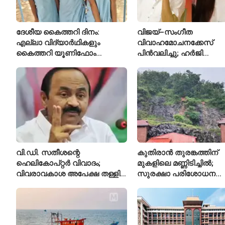
ദേശീയ കൈത്തറി ദിനം:
വിജയ്–സംഗീത
എല്ലാ വിദ്യാർഥികളും
വിവാഹമോചനക്കേസ്
കൈത്തറി യൂണിഫോം
പിൻവലിച്ചു; ഹർജി
ധരിക്കുന്ന കേരളത്തിലെ ഈ
പിൻവലിച്ചതോടെ കേസ്
സ്കൂൾ വേറിട്ട മാതൃക
അവസാനിപ്പിച്ച് കോടതി
വി.ഡി. സതീശന്റെ
കുതിരാൻ തുരങ്കത്തിന്
ഹെലികോപ്റ്റർ വിവാദം;
മുകളിലെ മണ്ണിടിച്ചിൽ;
വിവരാവകാശ അപേക്ഷ തള്ളി
സുരക്ഷാ പരിശോധന
കേരള സർക്കാർ
ആരംഭിച്ച് എൻഎച്ച്എ