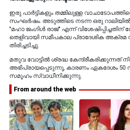
ഇരു പാർട്ടികളും തമ്മിലുള്ള വാചാടോപത്ത
സംഘർഷം. അടുത്തിടെ നടന്ന ഒരു റാലിയിൽ 
"മഹാ ജംഗിൾ രാജ്" എന്ന് വിശേഷിപ്പിച്
തെളിവായി സമീപകാല പ്രാദേശിക അക്രമ സ
തിരിച്ചടിച്ചു.
മതുവ വോട്ടിൽ ശ്രദ്ധ കേന്ദ്രീകരിക്കുന്ന
അഭിപ്രായപ്പെടുന്നു, കാരണം ഏകദേശം 50
സമൂഹം സ്വാധീനിക്കുന്നു.
From around the web