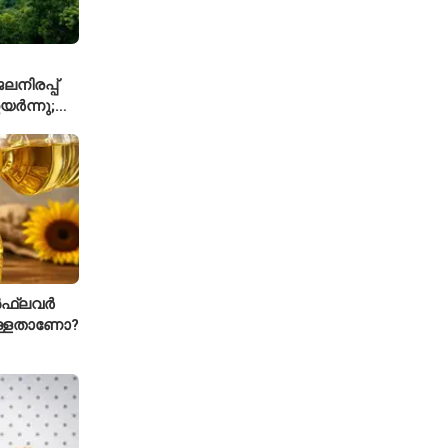
നിരപ്പ്
യർന്നു;
്കാൾ
ഫ്ലവർ
ള്ളതാണോ?