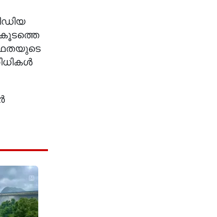
മീഡിയ
ണകൂടത്തെ
സ്ഥതയുടെ
നിധികൾ
ർ