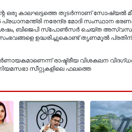
ിന്റെ ഒരു കാലഘട്ടത്തെ തുടർന്നാണ് സോഷ്യൽ 
പ്രധാനമന്ത്രി നരേന്ദ്ര മോദി സംസ്ഥാന ഭര
ചതിന് ശേഷം, ബിജെപി സ്പോൺസർ ചെയ്ത അസ്വ
ംഭവങ്ങളെ ഉദ്ധരിച്ചുകൊണ്ട് തൃണമൂൽ പ്രതി
ത് നിർണായകമാണെന്ന് രാഷ്ട്രീയ വിശകലന വിദഗ്ധ
 നിയമസഭാ സീറ്റുകളിലെ ഫലത്തെ