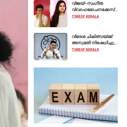
കേരളത്തിലെ ഈ
വിജയ്–സംഗീത
സ്കൂൾ വേറിട്ട മാതൃക
വിവാഹമോചനക്കേസ്
പിൻവലിച്ചു; ഹർജി
TIMEOF KERALA
പിൻവലിച്ചതോടെ
കേസ് അവസാനിപ്പിച്ച്
കോടതി
വിദേശ ചികിത്സയ്ക്ക്
അനുമതി നിഷേധിച്ചു;
സുപ്രീം കോടതിയെ
TIMEOF KERALA
സമീപിച്ച് അഭിഷേക്
ബാനർജി