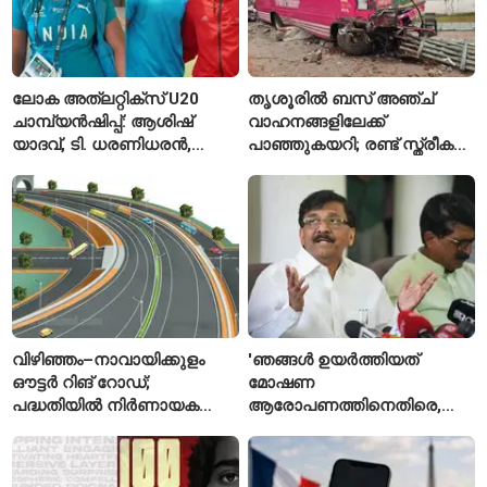
ലോക അത്‌ലറ്റിക്സ് U20
തൃശൂരിൽ ബസ് അഞ്ച്
ചാമ്പ്യൻഷിപ്പ്: ആശിഷ്
വാഹനങ്ങളിലേക്ക്
യാദവ്, ടി. ധരണിധരൻ,
പാഞ്ഞുകയറി; രണ്ട് സ്ത്രീകൾ
അമനത് കംബോജ്
മരിച്ചു, 24 പേർക്ക് പരിക്ക്
ഫൈനലിൽ
വിഴിഞ്ഞം–നാവായിക്കുളം
'ഞങ്ങൾ ഉയർത്തിയത്
ഔട്ടർ റിങ് റോഡ്;
മോഷണ
പദ്ധതിയിൽ നിർണായക
ആരോപണത്തിനെതിരെ,
മാറ്റങ്ങൾ, കേന്ദ്രം
ശ്രീരാമനെതിരെ അല്ല';
വിശദീകരണം
റിജിജുവിന് മറുപടിയുമായി
സഞ്ജയ് റാവത്ത്