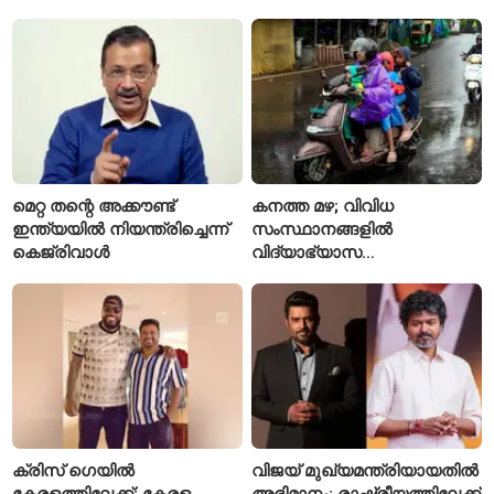
കുറ്റക്കാരനെന്ന് ബോംബെ
മലയാളി എതിക്കൽ ഹാക്കർ
ഹൈക്കോടതി
മെറ്റ തന്റെ അക്കൗണ്ട്
കനത്ത മഴ; വിവിധ
ഇന്ത്യയിൽ നിയന്ത്രിച്ചെന്ന്
സംസ്ഥാനങ്ങളിൽ
കെജ്‌രിവാൾ
വിദ്യാഭ്യാസ
സ്ഥാപനങ്ങൾക്ക് അവധി
പ്രഖ്യാപിച്ചു
ക്രിസ് ഗെയിൽ
വിജയ് മുഖ്യമന്ത്രിയായതിൽ
കേരളത്തിലേക്ക്; കേരള
അഭിമാനം; രാഷ്ട്രീയത്തിലേക്ക്