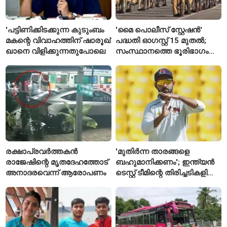
'പട്ടിണിക്കിടക്കുന്ന കുടുംബം
'മൈ പൊലീസ് സ്റ്റേഷൻ'
മകന്റെ വിവാഹത്തിന് ഷാരൂഖ്
പദ്ധതി ഓഗസ്റ്റ് 15 മുതൽ;
ഖാനെ വിളിക്കുന്നതുപോലെ
സംസ്ഥാനത്തെ ഭൂരിഭാഗം
സ്റ്റേഷനുകളുടെയും ചുമതല
എസ്‌ഐമാർക്ക്
രക്ഷാപ്രവർത്തകൻ
'മുതിർന്ന താരങ്ങളെ
രാജേഷിന്റെ മൃതദേഹത്തോട്
ബഹുമാനിക്കണം'; ഇന്ത്യൻ
അനാദരവെന്ന് ആരോപണം
ടെസ്റ്റ് ടീമിന്റെ തിരിച്ചടികളിൽ
പ്രതികരിച്ച് അജിങ്ക്യ
രഹാനെ