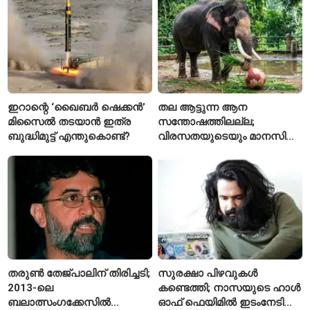
ഇറാന്റെ ‘ഖൈബർ ഷെക്കൻ’
തല ആട്ടുന്ന ആന
മിസൈൽ തടയാൻ ഇത്ര
സന്തോഷത്തിലല്ല;
ബുദ്ധിമുട്ട് എന്തുകൊണ്ട്?
വിരസതയുടെയും മാനസിക
സമ്മർദ്ദത്തിന്റെയും
ലക്ഷണമെന്ന് വിദഗ്ധർ
തരുൺ തേജ്പാലിന് തിരിച്ചടി;
സുരക്ഷാ പിഴവുകൾ
2013-ലെ
കണ്ടെത്തി; നാസയുടെ ഹാൾ
ബലാത്സംഗക്കേസിൽ
ഓഫ് ഫെയിമിൽ ഇടംനേടി