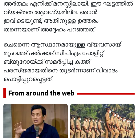
അർത്ഥം എനിക്ക് മനസ്സിലായി. ഈ ഘട്ടത്തിൽ
വ്യക്തത ആവശ്യമില്ല. ഞാൻ
ഇവിടെയുണ്ട്, അതിനുള്ള ഉത്തരം
തന്നെയാണ് അദ്ദേഹം പറഞ്ഞത്.
ചെന്നൈ ആസ്ഥാനമായുള്ള വ്യവസായി
മുഹമ്മദ് ഷർഷാദ് സിപിഎം പോളിറ്റ്
ബ്യൂറോയ്ക്ക് സമർപ്പിച്ച കത്ത്
പരസ്യമായതിനെ തുടർന്നാണ് വിവാദം
പൊട്ടിപ്പുറപ്പെട്ടത്.
From around the web