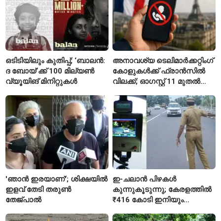
ഒടിടിയിലും കുതിപ്പ്; ‘ബാലൻ:
അനാവശ്യ ടെലിമാർക്കറ്റിംഗ്
ദ ബോയ്’ക്ക് 100 മില്യൺ
കോളുകൾക്ക് ഫ്രാൻസിൽ
വ്യൂയിങ് മിനിറ്റുകൾ
വിലക്ക്; ഓഗസ്റ്റ് 11 മുതൽ
പുതിയ നിയമം
'ഞാൻ ഇരയാണ്'; ശിക്ഷയിൽ
ഇ-ചലാൻ പിഴകൾ
ഇളവ് തേടി തരുണ്‍
കുന്നുകൂടുന്നു; കേരളത്തിൽ
തേജ്പാൽ
₹416 കോടി ഇനിയും
അടയ്ക്കാനുണ്ട്