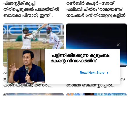
പ്ലാസ്റ്റിക് കുപ്പി
റൺബീർ കപൂർ–സായ്
തിരിച്ചെടുക്കൽ പദ്ധതിയിൽ
പല്ലവി ചിത്രം 'രാമായണം'
ബവ്കോ പിന്മാറി; ഇന്ന്
നവംബർ 6ന് തിയേറ്ററുകളിൽ
മുതൽ ഒഴിഞ്ഞ കുപ്പികൾ
സ്വീകരിക്കില്ല
പാകിസ്ഥാൻ–വെസ്റ്റ്
ആഴക്കാശത്തിലേക്ക് 13.5
ഇൻഡീസ് ടെസ്റ്റിന്
ലക്ഷം പേരുകൾ; നാസയുടെ
കാണികളില്ല; മത്സരം
റോമൻ ടെലിസ്കോപ്പിൽ
സോഷ്യൽ മീഡിയയിൽ
പേരുകൾ അയയ്ക്കാം
പരിഹാസവിഷയം