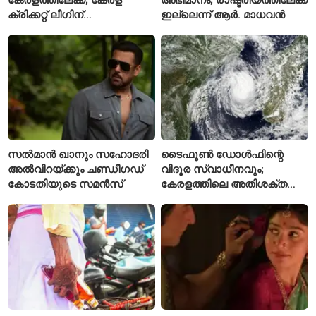
ക്രിക്കറ്റ് ലീഗിന്
ഇല്ലെന്ന് ആർ. മാധവൻ
മുന്നോടിയായി യുവ
താരങ്ങൾക്ക് പരിശീലനം
നൽകും
സൽമാൻ ഖാനും സഹോദരി
ടൈഫൂൺ ഡോൾഫിന്റെ
അൽവിറയ്ക്കും ചണ്ഡീഗഡ്
വിദൂര സ്വാധീനവും;
കോടതിയുടെ സമൻസ്
കേരളത്തിലെ അതിശക്ത
മഴയ്ക്ക്
കാരണമായേക്കുമെന്ന്
റിപ്പോർട്ട്