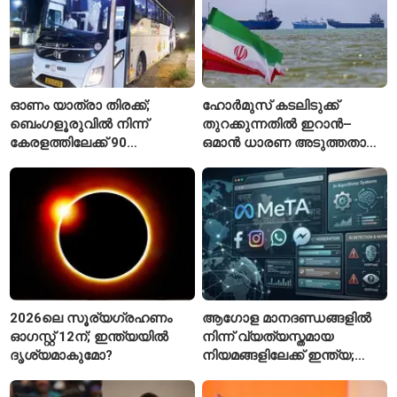
ഓണം യാത്രാ തിരക്ക്;
ഹോർമുസ് കടലിടുക്ക്
ബെംഗളൂരുവിൽ നിന്ന്
തുറക്കുന്നതിൽ ഇറാൻ–
കേരളത്തിലേക്ക് 90
ഒമാൻ ധാരണ അടുത്തതായി;
പ്രത്യേക ബസുകൾ
നിബന്ധനകളുമായി
ടെഹ്റാൻ
2026ലെ സൂര്യഗ്രഹണം
ആഗോള മാനദണ്ഡങ്ങളിൽ
ഓഗസ്റ്റ് 12ന്; ഇന്ത്യയിൽ
നിന്ന് വ്യത്യസ്തമായ
ദൃശ്യമാകുമോ?
നിയമങ്ങളിലേക്ക് ഇന്ത്യ;
മെറ്റയ്ക്ക് കേന്ദ്രത്തിന്റെ
സമ്മർദം