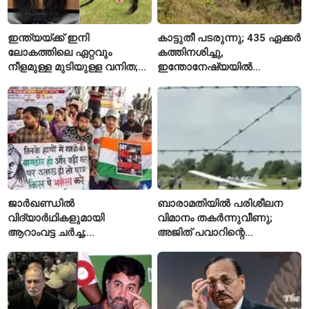
ഇന്ത്യയ്ക്ക് ഇനി
കാട്ടുതീ പടരുന്നു; 435 ഏക്കർ
ലോകത്തിലെ ഏറ്റവും
കത്തിനശിച്ചു,
നീളമുള്ള മുടിയുള്ള വനിത;
ഇന്തോനേഷ്യയിൽ
2015 മുതൽ മുടി മുറിച്ചിട്ടില്ല
ദേശീയോദ്യാനം അടച്ചു
ജാർഖണ്ഡിൽ
ബാരാമതിയിൽ പരിശീലന
വിദ്യാർഥികളുമായി
വിമാനം തകർന്നുവീണു;
ആറാംവട്ട ചർച്ച;
അജിത് പവാറിന്റെ
റാഞ്ചിയിലെ സമരം 16-ാം
അപകടത്തിന് പിന്നാലെ
ദിവസത്തിലേക്ക്
രണ്ടാമത്തെ സംഭവം