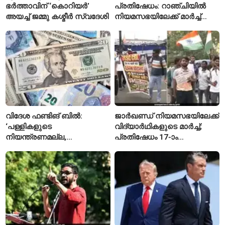
ഭർത്താവിന് ‘കൊറിയർ’
പ്രതിഷേധം: റാഞ്ചിയിൽ
അയച്ച് ജമ്മു കശ്മീർ സ്വദേശി
നിയമസഭയിലേക്ക് മാർച്ച്
ആരംഭിച്ചു
വിദേശ ഫണ്ടിങ് ബിൽ:
ജാർഖണ്ഡ് നിയമസഭയിലേക്ക്
‘പള്ളികളുടെ
വിദ്യാർഥികളുടെ മാർച്ച്;
നിയന്ത്രണമല്ല,
പ്രതിഷേധം 17-ാം
സുതാര്യതയാണ് ലക്ഷ്യം’
ദിവസത്തിലേക്ക്
— കേന്ദ്രത്തിന്റെ
വിശദീകരണം