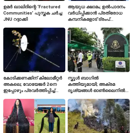
ഉമർ ഖാലിദിന്റെ ‘Fractured
ആയുധ ക്ഷാമം; ഉൽപാദനം
Communities’ പുസ്തക ചർച്ച
വർധിപ്പിക്കാൻ പ്രതിരോധ
JNU റദ്ദാക്കി
കമ്പനികളോട് ട്രംപ്
ഭരണകൂടത്തിന്റെ നിർദേശം
കോടിക്കണക്കിന് കിലോമീറ്റർ
സ്കൂൾ ബാഗിൽ
അകലെ; വോയേജർ 2നെ
കത്തിയുമായി; അക്രമ
ഇപ്പോഴും പ്രവർത്തിപ്പിച്ച്
ദൃശ്യങ്ങൾ ഓൺലൈനിൽ
നാസ
കണ്ടിരുന്നെന്ന് തായ്
കൗമാരക്കാരൻ