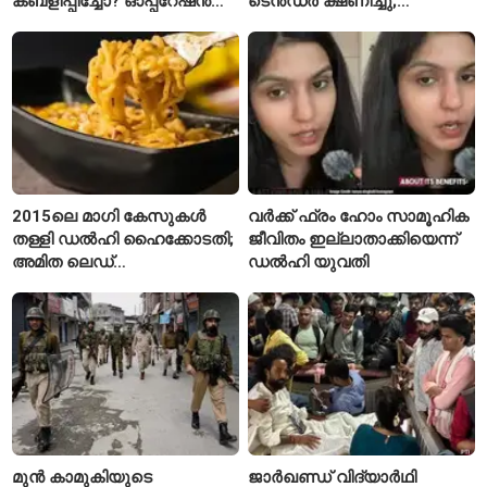
കബളിപ്പിച്ചോ? ഓപ്പറേഷൻ
ടെൻഡർ ക്ഷണിച്ചു;
സഫേദ് സാഗറിന് പിന്നിലെ
ആലപ്പുഴയിൽ പ്രതീക്ഷയും
യഥാർഥ കഥ
ആശങ്കയും
2015ലെ മാഗി കേസുകൾ
വർക്ക് ഫ്രം ഹോം സാമൂഹിക
തള്ളി ഡൽഹി ഹൈക്കോടതി;
ജീവിതം ഇല്ലാതാക്കിയെന്ന്
അമിത ലെഡ്
ഡൽഹി യുവതി
കണ്ടെത്തിയെന്ന
ആരോപണം
മുൻ കാമുകിയുടെ
ജാർഖണ്ഡ് വിദ്യാർഥി