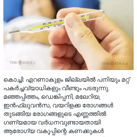
കൊച്ചി: എറണാകുളം ജില്ലയിൽ പനിയും മറ്റ്
പകർച്ചവ്യാധികളും വീണ്ടും പടരുന്നു.
മഞ്ഞപ്പിത്തം, ഡെങ്കിപ്പനി, മലേറിയ,
ഇൻഫ്ലുവൻസ, വയറിളക്ക രോഗങ്ങൾ
തുടങ്ങിയ രോഗങ്ങളുടെ എണ്ണത്തിൽ
ഗണ്യമായ വർധനവുണ്ടായതായി
ആരോഗ്യ വകുപ്പിന്റെ കണക്കുകൾ