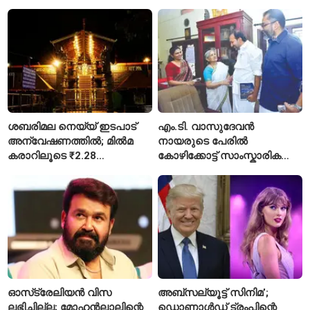
ശബരിമല നെയ്യ് ഇടപാട്
എം.ടി. വാസുദേവൻ
അന്വേഷണത്തിൽ; മിൽമ
നായരുടെ പേരിൽ
കരാറിലൂടെ ₹2.28
കോഴിക്കോട്ട് സാംസ്കാരിക
കോടിയുടെ നഷ്ടമെന്ന്
പാർക്ക്; പ്രാരംഭ
എഫ്ഐആർ
പ്രവർത്തനങ്ങൾക്ക് ₹50
കോടി
ഓസ്‌ട്രേലിയൻ വിസ
അബ്സല്യൂട്ട് സിനിമ’;
ലഭിച്ചില്ല; മോഹൻലാലിന്റെ
ഡൊണാൾഡ് ട്രംപിന്റെ