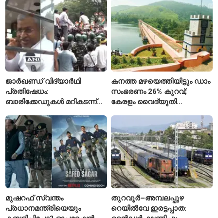
റഷ്യ
ജാർഖണ്ഡ് വിദ്യാർഥി
കനത്ത മഴയെത്തിയിട്ടും ഡാം
പ്രതിഷേധം:
സംഭരണം 26% കുറവ്;
ബാരിക്കേഡുകൾ മറികടന്ന്
കേരളം വൈദ്യുതി
ഉദ്യോഗാർഥികൾ
പ്രതിസന്ധിയിലേക്കോ?
മുഷറഫ് സ്വന്തം
തുറവൂർ–അമ്പലപ്പുഴ
പ്രധാനമന്ത്രിയെയും
റെയിൽവേ ഇരട്ടപ്പാത: