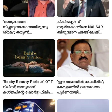
‘അദ്ദേഹത്തെ
ചീഫ് ജസ്റ്റിസ്
നിശ്ശബ്ദനാക്കാനായിരുന്നു
സൂര്യകാന്തിനെ NALSAR
ശ്രമം’; തരുണ്‍
ബിരുദദാന ചടങ്ങിലേക്ക്
തേജ്പാലിനെതിരെ നടപടി
ക്ഷണിച്ചതിൽ
അന്വേഷണാത്മക
വിദ്യാർഥികളുടെ എതിർപ്പ്
മാധ്യമപ്രവർത്തനം
കാരണമെന്ന് മകൾ
‘Bobby Beauty Parlour’ OTT
‘ഈ ജന്മത്തിൽ നടക്കില്ല’;
റിലീസ്; അനുരാഗ്
കേരളത്തിൽ വന്ദേമാതരം
കശ്യപിന്റെ ഷോർട്ട് ഫിലിം
പൂർണമായി
എവിടെ കാണാം?
ആലപിക്കില്ലെന്ന്
രാജ്മോഹൻ ഉണ്ണിത്താൻ