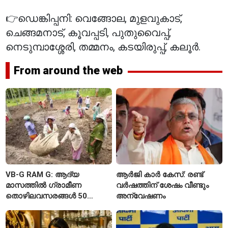
👉ഡെങ്കിപ്പനി: വെങ്ങോല, മുളവുകാട്,
ചെങ്ങമനാട്, കൂവപ്പടി, പുതുവൈപ്പ്,
നെടുമ്പാശ്ശേരി, തമ്മനം, കടയിരുപ്പ്, കലൂർ.
From around the web
VB-G RAM G: ആദ്യ
ആർജി കാർ കേസ്: രണ്ട്
മാസത്തിൽ ഗ്രാമീണ
വർഷത്തിന് ശേഷം വീണ്ടും
തൊഴിലവസരങ്ങൾ 50
അന്വേഷണം
ശതമാനത്തോളം കുറഞ്ഞു