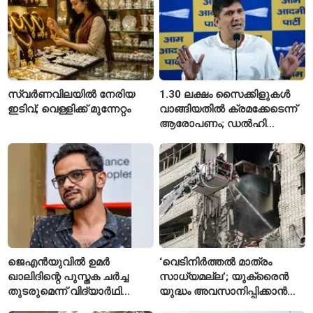
സ്വർണവിലയിൽ നേരിയ
1.30 ലക്ഷം സൈക്കിളുകൾ
ഇടിവ്; വെള്ളിക്ക് മുന്നേറ്റം
വാങ്ങിയതിൽ ക്രമക്കേടെന്ന്
ആരോപണം; ഡൽഹി
സർക്കാരിനെതിരെ എഎപി
ജെഎൻയുവിൽ ഉമർ
‘വെടിനിർത്തൽ മാത്രം
ഖാലിദിന്റെ പുസ്തക ചർച്ച
സാധ്യമല്ല’; യുക്രൈൻ
തുടരുമെന്ന് വിദ്യാർഥി
യുദ്ധം അവസാനിപ്പിക്കാൻ
യൂണിയൻ
ആവശ്യങ്ങൾ ആവർത്തിച്ച്