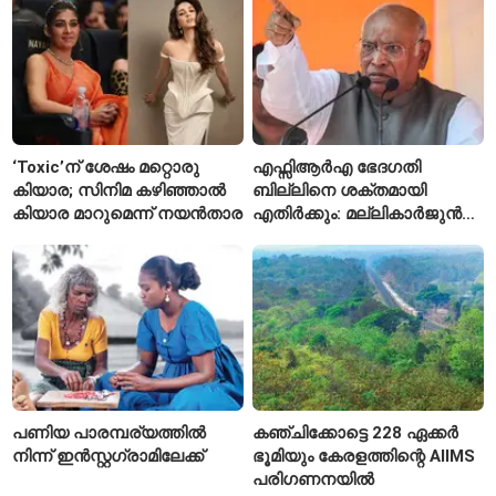
‘Toxic’ന് ശേഷം മറ്റൊരു
എഫ്സിആർഎ ഭേദഗതി
കിയാര; സിനിമ കഴിഞ്ഞാൽ
ബില്ലിനെ ശക്തമായി
കിയാര മാറുമെന്ന് നയൻതാര
എതിർക്കും: മല്ലികാർജുൻ
ഖർഗെ
പണിയ പാരമ്പര്യത്തിൽ
കഞ്ചിക്കോട്ടെ 228 ഏക്കർ
നിന്ന് ഇൻസ്റ്റഗ്രാമിലേക്ക്
ഭൂമിയും കേരളത്തിന്റെ AIIMS
പരിഗണനയിൽ