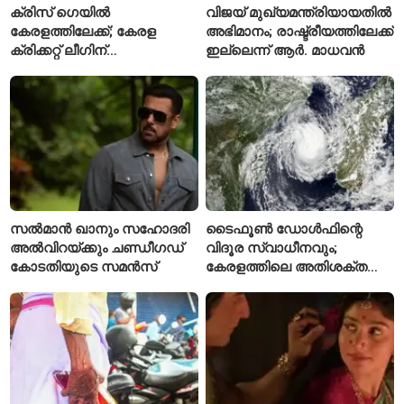
ക്രിസ് ഗെയിൽ
വിജയ് മുഖ്യമന്ത്രിയായതിൽ
കേരളത്തിലേക്ക്; കേരള
അഭിമാനം; രാഷ്ട്രീയത്തിലേക്ക്
ക്രിക്കറ്റ് ലീഗിന്
ഇല്ലെന്ന് ആർ. മാധവൻ
മുന്നോടിയായി യുവ
താരങ്ങൾക്ക് പരിശീലനം
നൽകും
സൽമാൻ ഖാനും സഹോദരി
ടൈഫൂൺ ഡോൾഫിന്റെ
അൽവിറയ്ക്കും ചണ്ഡീഗഡ്
വിദൂര സ്വാധീനവും;
കോടതിയുടെ സമൻസ്
കേരളത്തിലെ അതിശക്ത
മഴയ്ക്ക്
കാരണമായേക്കുമെന്ന്
റിപ്പോർട്ട്