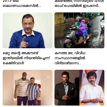
2013-ലെ
കണ്ടെത്തി; നാസയുടെ ഹാൾ
ബലാത്സംഗക്കേസിൽ
ഓഫ് ഫെയിമിൽ ഇടംനേടി
കുറ്റക്കാരനെന്ന് ബോംബെ
മലയാളി എതിക്കൽ ഹാക്കർ
ഹൈക്കോടതി
മെറ്റ തന്റെ അക്കൗണ്ട്
കനത്ത മഴ; വിവിധ
ഇന്ത്യയിൽ നിയന്ത്രിച്ചെന്ന്
സംസ്ഥാനങ്ങളിൽ
കെജ്‌രിവാൾ
വിദ്യാഭ്യാസ
സ്ഥാപനങ്ങൾക്ക് അവധി
പ്രഖ്യാപിച്ചു