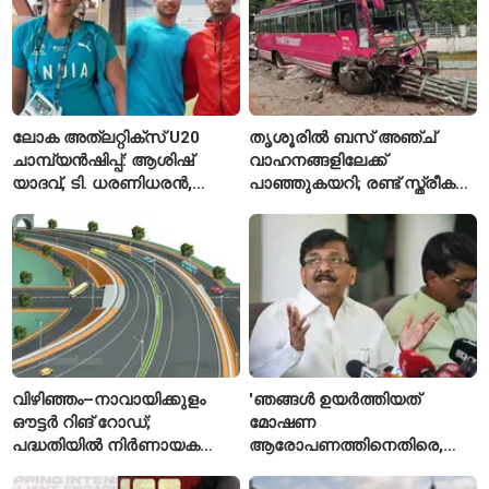
ലോക അത്‌ലറ്റിക്സ് U20
തൃശൂരിൽ ബസ് അഞ്ച്
ചാമ്പ്യൻഷിപ്പ്: ആശിഷ്
വാഹനങ്ങളിലേക്ക്
യാദവ്, ടി. ധരണിധരൻ,
പാഞ്ഞുകയറി; രണ്ട് സ്ത്രീകൾ
അമനത് കംബോജ്
മരിച്ചു, 24 പേർക്ക് പരിക്ക്
ഫൈനലിൽ
വിഴിഞ്ഞം–നാവായിക്കുളം
'ഞങ്ങൾ ഉയർത്തിയത്
ഔട്ടർ റിങ് റോഡ്;
മോഷണ
പദ്ധതിയിൽ നിർണായക
ആരോപണത്തിനെതിരെ,
മാറ്റങ്ങൾ, കേന്ദ്രം
ശ്രീരാമനെതിരെ അല്ല';