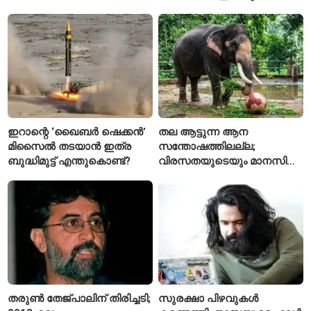
അടയ്ക്കാനുണ്ട്
ഇറാന്റെ ‘ഖൈബർ ഷെക്കൻ’
തല ആട്ടുന്ന ആന
മിസൈൽ തടയാൻ ഇത്ര
സന്തോഷത്തിലല്ല;
ബുദ്ധിമുട്ട് എന്തുകൊണ്ട്?
വിരസതയുടെയും മാനസിക
സമ്മർദ്ദത്തിന്റെയും
ലക്ഷണമെന്ന് വിദഗ്ധർ
തരുൺ തേജ്പാലിന് തിരിച്ചടി;
സുരക്ഷാ പിഴവുകൾ