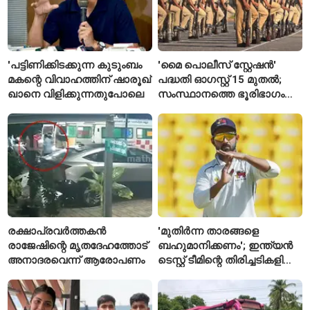
'പട്ടിണിക്കിടക്കുന്ന കുടുംബം
'മൈ പൊലീസ് സ്റ്റേഷൻ'
മകന്റെ വിവാഹത്തിന് ഷാരൂഖ്
പദ്ധതി ഓഗസ്റ്റ് 15 മുതൽ;
ഖാനെ വിളിക്കുന്നതുപോലെ
സംസ്ഥാനത്തെ ഭൂരിഭാഗം
സ്റ്റേഷനുകളുടെയും ചുമതല
എസ്‌ഐമാർക്ക്
രക്ഷാപ്രവർത്തകൻ
'മുതിർന്ന താരങ്ങളെ
രാജേഷിന്റെ മൃതദേഹത്തോട്
ബഹുമാനിക്കണം'; ഇന്ത്യൻ
അനാദരവെന്ന് ആരോപണം
ടെസ്റ്റ് ടീമിന്റെ തിരിച്ചടികളിൽ
പ്രതികരിച്ച് അജിങ്ക്യ
രഹാനെ