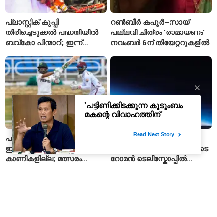
പ്ലാസ്റ്റിക് കുപ്പി
റൺബീർ കപൂർ–സായ്
തിരിച്ചെടുക്കൽ പദ്ധതിയിൽ
പല്ലവി ചിത്രം 'രാമായണം'
ബവ്കോ പിന്മാറി; ഇന്ന്
നവംബർ 6ന് തിയേറ്ററുകളിൽ
മുതൽ ഒഴിഞ്ഞ കുപ്പികൾ
സ്വീകരിക്കില്ല
പാകിസ്ഥാൻ–വെസ്റ്റ്
ആഴക്കാശത്തിലേക്ക് 13.5
ഇൻഡീസ് ടെസ്റ്റിന്
ലക്ഷം പേരുകൾ; നാസയുടെ
കാണികളില്ല; മത്സരം
റോമൻ ടെലിസ്കോപ്പിൽ
സോഷ്യൽ മീഡിയയിൽ
പേരുകൾ അയയ്ക്കാം
പരിഹാസവിഷയം