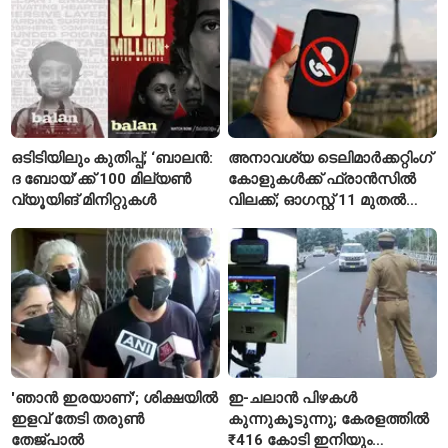
വിശദീകരണം
റിജിജുവിന് മറുപടിയുമായി
സഞ്ജയ് റാവത്ത്
ഒടിടിയിലും കുതിപ്പ്; ‘ബാലൻ:
അനാവശ്യ ടെലിമാർക്കറ്റിംഗ്
ദ ബോയ്’ക്ക് 100 മില്യൺ
കോളുകൾക്ക് ഫ്രാൻസിൽ
വ്യൂയിങ് മിനിറ്റുകൾ
വിലക്ക്; ഓഗസ്റ്റ് 11 മുതൽ
പുതിയ നിയമം
'ഞാൻ ഇരയാണ്'; ശിക്ഷയിൽ
ഇ-ചലാൻ പിഴകൾ
ഇളവ് തേടി തരുണ്‍
കുന്നുകൂടുന്നു; കേരളത്തിൽ
തേജ്പാൽ
₹416 കോടി ഇനിയും