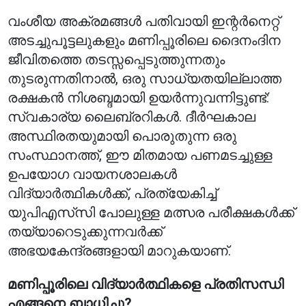
വംശീയ അക്രമങ്ങൾ പതിവായി ഇന്റർനെറ്റ്
അടച്ചുപൂട്ടലുകളും മണിപ്പൂരിലെ ദൈനംദിന
ജീവിതത്തെ തടസ്സപ്പെടുത്തുന്നതും
തുടരുന്നതിനാൽ, ഒരു സാധ്യതയില്ലാത്ത
രക്ഷകൻ നിശബ്ദമായി ഉയർന്നുവന്നിട്ടുണ്ട്:
സ്വകാര്യ ലൈബ്രറികൾ. ദീർഘകാല
അസ്ഥിരതയുമായി പൊരുതുന്ന ഒരു
സംസ്ഥാനത്ത്, ഈ മിതമായ പണമടച്ചുള്ള
ഉപയോഗ വായനശാലകൾ
വിദ്യാർത്ഥികൾക്ക്, പ്രത്യേകിച്ച്
യുപിഎസ്‌സി പോലുള്ള മത്സര പരീക്ഷകൾക്ക്
തയ്യാറെടുക്കുന്നവർക്ക്
അഭയകേന്ദ്രങ്ങളായി മാറുകയാണ്.
മണിപ്പൂരിലെ വിദ്യാർത്ഥികളെ പ്രതിസന്ധി
എങ്ങനെ ബാധിച്ചു?