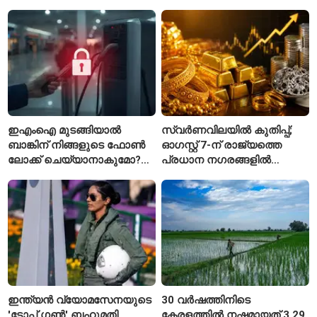
ഇഎംഐ മുടങ്ങിയാൽ
സ്വർണവിലയിൽ കുതിപ്പ്;
ബാങ്കിന് നിങ്ങളുടെ ഫോൺ
ഓഗസ്റ്റ് 7-ന് രാജ്യത്തെ
ലോക്ക് ചെയ്യാനാകുമോ?
പ്രധാന നഗരങ്ങളിൽ
ആർബിഐയുടെ പുതിയ
നിരക്കുകൾ ഉയർന്നു
ചട്ടങ്ങൾ ഇങ്ങനെ
ഇന്ത്യൻ വ്യോമസേനയുടെ
30 വർഷത്തിനിടെ
'ടോപ്പ് ഗൺ' ബഹുമതി
കേരളത്തിൽ നഷ്ടമായത് 3.29