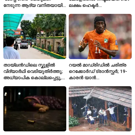
നേടുന്ന ആദ്യ വനിതയായി
ലക്ഷം ഹെക്ടർ
ഭാവന കാന്ത്
നെൽപ്പാടങ്ങൾ
തായ്‌ലൻഡിലെ സ്കൂളിൽ
റയൽ മാഡ്രിഡിൽ ചരിത്ര
വിദ്യാർഥി വെടിയുതിർത്തു;
റെക്കോർഡ് ട്രാൻസ്ഫർ; 19-
അധ്യാപിക കൊല്ലപ്പെട്ടു,
കാരൻ യാൻ
നിരവധി പേർക്ക് പരിക്ക്
ഡിയോമാൻഡെയെ
സ്വന്തമാക്കി സ്പാനിഷ്
വമ്പന്മാർ