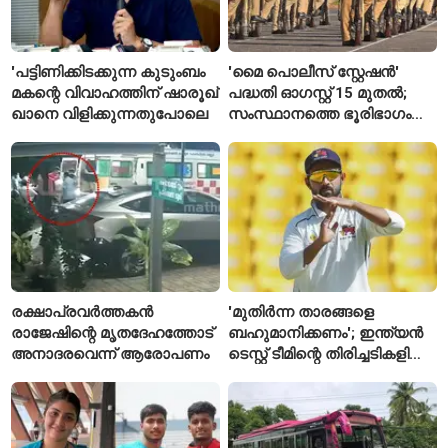
'പട്ടിണിക്കിടക്കുന്ന കുടുംബം
'മൈ പൊലീസ് സ്റ്റേഷൻ'
മകന്റെ വിവാഹത്തിന് ഷാരൂഖ്
പദ്ധതി ഓഗസ്റ്റ് 15 മുതൽ;
ഖാനെ വിളിക്കുന്നതുപോലെ
സംസ്ഥാനത്തെ ഭൂരിഭാഗം
സ്റ്റേഷനുകളുടെയും ചുമതല
എസ്‌ഐമാർക്ക്
രക്ഷാപ്രവർത്തകൻ
'മുതിർന്ന താരങ്ങളെ
രാജേഷിന്റെ മൃതദേഹത്തോട്
ബഹുമാനിക്കണം'; ഇന്ത്യൻ
അനാദരവെന്ന് ആരോപണം
ടെസ്റ്റ് ടീമിന്റെ തിരിച്ചടികളിൽ
പ്രതികരിച്ച് അജിങ്ക്യ
രഹാനെ