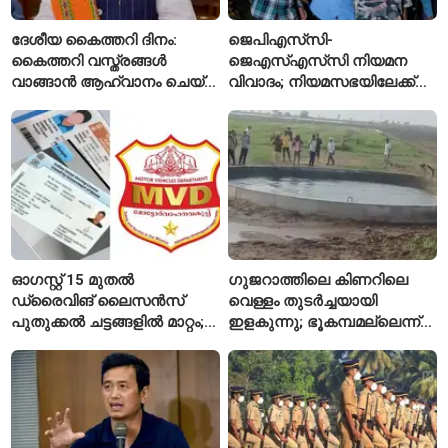
ദേശീയ കൈത്തറി ദിനം:
ജെപിഎസ്‌സി-
കൈത്തറി വസ്ത്രങ്ങൾ
ജെഎസ്എസ്‌സി നിയമന
വാങ്ങാൻ ആഹ്വാനം ചെയ്ത്
വിവാദം; നിയമസഭയിലേക്ക്
പ്രധാനമന്ത്രി
വിദ്യാർഥികളുടെ മാർച്ച് ഇന്ന്
ഓഗസ്റ്റ് 15 മുതൽ
ഗുജറാത്തിലെ കിണറിലെ
ഡ്രൈവിങ് ലൈസൻസ്
വെള്ളം തുടർച്ചയായി
പുതുക്കൽ ചട്ടങ്ങളിൽ മാറ്റം;
ഇളകുന്നു; ഭൂകമ്പമല്ലെന്ന്
വാഹനമോടിക്കുന്നവർ
വിദഗ്ധർ
അറിയേണ്ട രണ്ട് പ്രധാന
കാര്യങ്ങൾ