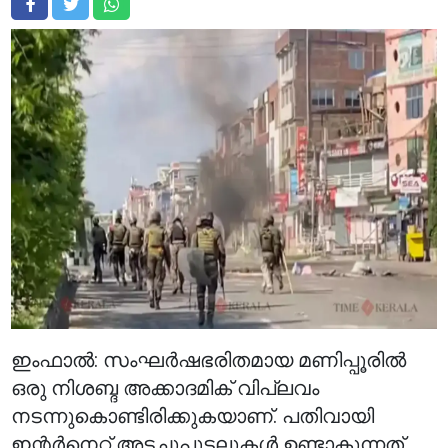
ഇംഫാൽ: സംഘർഷഭരിതമായ മണിപ്പൂരിൽ
ഒരു നിശബ്ദ അക്കാദമിക് വിപ്ലവം
നടന്നുകൊണ്ടിരിക്കുകയാണ്. പതിവായി
ഇന്റർനെറ്റ് അടച്ചുപൂട്ടലുകൾ ഉണ്ടാകുന്നത്