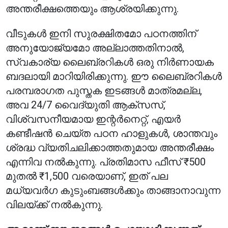
അന്തരീക്ഷത്തെയും ആശ്രയിക്കുന്നു.
വീടുകൾ ഇനി സുരക്ഷിതമോ പഠനത്തിന്
അനുയോജ്യമോ അല്ലാത്തതിനാൽ,
സ്വകാര്യ ലൈബ്രറികൾ ഒരു നിർണായക
ബദലായി മാറിയിരിക്കുന്നു. ഈ ലൈബ്രറികൾ
പരമ്പരാഗത പുസ്തക ഇടങ്ങൾ മാത്രമല്ല,
അവ 24/7 വൈദ്യുതി ആക്‌സസ്,
വിശ്വസനീയമായ ഇന്റർനെറ്റ്, എയർ
കണ്ടീഷൻ ചെയ്ത പഠന ഹാളുകൾ, ശാന്തവും
ശ്രദ്ധ വ്യതിചലിക്കാത്തതുമായ അന്തരീക്ഷം
എന്നിവ നൽകുന്നു. പ്രതിമാസ ഫീസ് ₹500
മുതൽ ₹1,500 വരെയാണ്, ഇത് പല
മധ്യവർഗ കുടുംബങ്ങൾക്കും താങ്ങാനാവുന്ന
വിലയ്ക്ക് നൽകുന്നു.