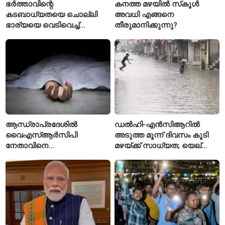
ഭർത്താവിന്റെ
കനത്ത മഴയിൽ സ്‌കൂൾ
കടബാധ്യതയെ ചൊല്ലി
അവധി എങ്ങനെ
ഭാര്യയെ വെടിവെച്ച്
തീരുമാനിക്കുന്നു?
കൊലപ്പെടുത്തി? പൂനെയിൽ
നടുക്കം സൃഷ്ടിച്ച
കൊലപാതകം
ആന്ധ്രാപ്രദേശിൽ
ഡൽഹി-എൻസിആറിൽ
വൈഎസ്ആർസിപി
അടുത്ത മൂന്ന് ദിവസം കൂടി
നേതാവിനെ
മഴയ്ക്ക് സാധ്യത; യെല്ലോ
വെട്ടിക്കൊലപ്പെടുത്തി;
അലർട്ട് പ്രഖ്യാപിച്ച്
അന്വേഷണം ആരംഭിച്ച്
ഐഎംഡി
പൊലീസ്