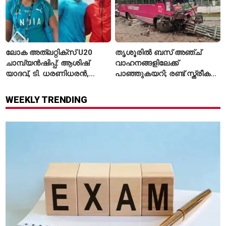
ലോക അത്‌ലറ്റിക്സ് U20
തൃശൂരിൽ ബസ് അഞ്ച്
ചാമ്പ്യൻഷിപ്പ്: ആശിഷ്
വാഹനങ്ങളിലേക്ക്
യാദവ്, ടി. ധരണിധരൻ,
പാഞ്ഞുകയറി; രണ്ട് സ്ത്രീകൾ
അമനത് കംബോജ്
മരിച്ചു, 24 പേർക്ക് പരിക്ക്
ഫൈനലിൽ
WEEKLY TRENDING