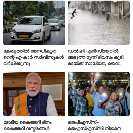
അന്വേഷണം ആരംഭിച്ച്
പൊലീസ്
കേരളത്തിൽ അനധികൃത
ഡൽഹി-എൻസിആറിൽ
റെന്റ്-എ-കാർ സർവീസുകൾ
അടുത്ത മൂന്ന് ദിവസം കൂടി
വർധിക്കുന്നു
മഴയ്ക്ക് സാധ്യത; യെല്ലോ
അലർട്ട് പ്രഖ്യാപിച്ച്
ഐഎംഡി
ദേശീയ കൈത്തറി ദിനം:
ജെപിഎസ്‌സി-
കൈത്തറി വസ്ത്രങ്ങൾ
ജെഎസ്എസ്‌സി നിയമന