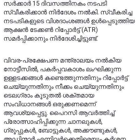
സർക്കാർ 15 ദിവസത്തിനകം നടപടി
സ്വീകരിക്കാൻ നിർദേശം നൽകി. സ്വീകരിച്ച
നടപടികളുടെ വിശദാംശങ്ങൾ ഉൾപ്പെടുത്തിയ
ആക്ഷൻ ടേക്കൺ റിപ്പോർട്ട് (ATR)
സമർപ്പിക്കാനും നിർദേശിച്ചിട്ടുണ്ട്.
വിവര-പ്രക്ഷേപണ മന്ത്രാലയം നൽകിയ
നോട്ടീസിൽ, പകർപ്പവകാശം ലംഘിക്കുന്ന
ഉള്ളടക്കങ്ങൾ കണ്ടെത്തുന്നതിനും റിപ്പോർട്ട്
ചെയ്യുന്നതിനും നീക്കം ചെയ്യുന്നതിനും
ടെലഗ്രാം കൂടുതൽ ശക്തമായ
സംവിധാനങ്ങൾ ഒരുക്കണമെന്ന്
ആവശ്യപ്പെട്ടു. പൈറസി ആവർത്തിച്ച്
പ്രോത്സാഹിപ്പിക്കുന്ന ചാനലുകൾ,
ഗ്രൂപ്പുകൾ, ബോട്ടുകൾ, അക്കൗണ്ടുകൾ,
അഡ്മിന്മാർ എന്നിവർക്കെതിരെയും കർശന