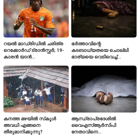
റയൽ മാഡ്രിഡിൽ ചരിത്ര
ഭർത്താവിന്റെ
റെക്കോർഡ് ട്രാൻസ്ഫർ; 19-
കടബാധ്യതയെ ചൊല്ലി
കാരൻ യാൻ
ഭാര്യയെ വെടിവെച്ച്
ഡിയോമാൻഡെയെ
കൊലപ്പെടുത്തി? പൂനെയിൽ
സ്വന്തമാക്കി സ്പാനിഷ്
നടുക്കം സൃഷ്ടിച്ച
വമ്പന്മാർ
കൊലപാതകം
കനത്ത മഴയിൽ സ്‌കൂൾ
ആന്ധ്രാപ്രദേശിൽ
അവധി എങ്ങനെ
വൈഎസ്ആർസിപി
തീരുമാനിക്കുന്നു?
നേതാവിനെ
വെട്ടിക്കൊലപ്പെടുത്തി;