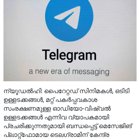
ന്യൂഡൽഹി: പൈറേറ്റഡ് സിനിമകൾ, ഒടിടി
ഉള്ളടക്കങ്ങൾ, മറ്റ് പകർപ്പവകാശ
സംരക്ഷണമുള്ള ഓഡിയോ-വിഷ്വൽ
ഉള്ളടക്കങ്ങൾ എന്നിവ വ്യാപകമായി
പ്രചരിക്കുന്നതുമായി ബന്ധപ്പെട്ട് മെസേജിങ്
പ്ലാറ്റ്ഫോമായ ടെലഗ്രാമിന് കേന്ദ്ര