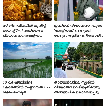
സ്വർണവിലയിൽ കുതിപ്പ്;
ഇന്ത്യൻ വ്യോമസേനയുടെ
ഓഗസ്റ്റ് 7-ന് രാജ്യത്തെ
'ടോപ്പ് ഗൺ' ബഹുമതി
പ്രധാന നഗരങ്ങളിൽ
നേടുന്ന ആദ്യ വനിതയായി
നിരക്കുകൾ ഉയർന്നു
ഭാവന കാന്ത്
30 വർഷത്തിനിടെ
തായ്‌ലൻഡിലെ സ്കൂളിൽ
കേരളത്തിൽ നഷ്ടമായത് 3.29
വിദ്യാർഥി വെടിയുതിർത്തു;
ലക്ഷം ഹെക്ടർ
അധ്യാപിക കൊല്ലപ്പെട്ടു,
നെൽപ്പാടങ്ങൾ
നിരവധി പേർക്ക് പരിക്ക്