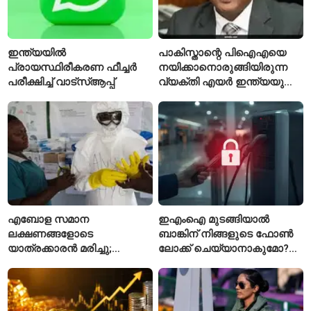
ഇന്ത്യയിൽ
പാകിസ്താന്റെ പിഐഎയെ
പ്രായസ്ഥിരീകരണ ഫീച്ചർ
നയിക്കാനൊരുങ്ങിയിരുന്ന
പരീക്ഷിച്ച് വാട്‌സ്ആപ്പ്
വ്യക്തി എയർ ഇന്ത്യയുടെ
പുതിയ സിഇഒ
എബോള സമാന
ഇഎംഐ മുടങ്ങിയാൽ
ലക്ഷണങ്ങളോടെ
ബാങ്കിന് നിങ്ങളുടെ ഫോൺ
യാത്രക്കാരൻ മരിച്ചു;
ലോക്ക് ചെയ്യാനാകുമോ?
കോംഗോയിൽ 200-ഓളം
ആർബിഐയുടെ പുതിയ
യാത്രക്കാരെ
ചട്ടങ്ങൾ ഇങ്ങനെ
നിരീക്ഷണത്തിൽ