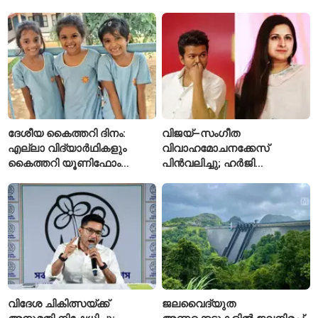
ആരോപണം; അർജുൻ
ആയങ്കിക്കെതിരെ പുതിയ
കേസ്
ദേശീയ കൈത്തറി ദിനം:
വിജയ്–സംഗീത
എല്ലാ വിദ്യാർഥികളും
വിവാഹമോചനക്കേസ്
കൈത്തറി യൂണിഫോം
പിൻവലിച്ചു; ഹർജി
ധരിക്കുന്ന കേരളത്തിലെ ഈ
പിൻവലിച്ചതോടെ കേസ്
സ്കൂൾ വേറിട്ട മാതൃക
അവസാനിപ്പിച്ച് കോടതി
വിദേശ ചികിത്സയ്ക്ക്
ജലവൈദ്യുത