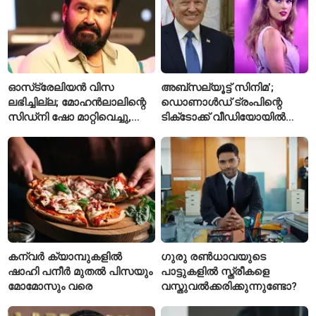
ഓസ്‌ട്രേലിയൻ വിസ
അബ്സല്യൂട്ട് സിനിമ’;
ലഭിച്ചില്ല; മോഹൻലാലിന്റെ
ഡൊണാൾഡ് ട്രംപിന്റെ
സിഡ്‌നി ഷോ മാറ്റിവെച്ചു,
ടിക്‌ടോക്ക് വീഡിയോയിൽ
വീഡിയോയിലൂടെ ക്ഷമ
നിന്ന് ടെയ്‌ലർ സ്വിഫ്റ്റിന്റെ
ചോദിച്ച് താരം
‘August’ നീക്കം ചെയ്തു
കന്വർ ക്യാമ്പുകളിൽ
ഗുരു രൺധാവയുടെ
ഷാഹി പനീർ മുതൽ പിസയും
പാട്ടുകളിൽ സ്ത്രീകളെ
മോമോസും വരെ
വസ്തുവൽക്കരിക്കുന്നുണ്ടോ?