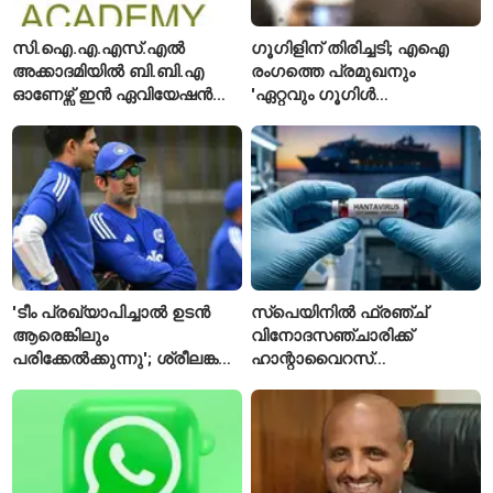
സി.ഐ.എ.എസ്.എൽ
ഗൂഗിളിന് തിരിച്ചടി; എഐ
അക്കാദമിയിൽ ബി.ബി.എ
രംഗത്തെ പ്രമുഖനും
ഓണേഴ്സ് ഇൻ ഏവിയേഷൻ
'ഏറ്റവും ഗൂഗിൾ
മാനേജ്മെന്റ്: പ്രവേശനം
വ്യക്തി'യെന്നും
ഈമാസം 12 വരെ
വിശേഷിപ്പിക്കപ്പെട്ട
ഗവേഷകൻ രാജിവെച്ചു
'ടീം പ്രഖ്യാപിച്ചാൽ ഉടൻ
സ്പെയിനിൽ ഫ്രഞ്ച്
ആരെങ്കിലും
വിനോദസഞ്ചാരിക്ക്
പരിക്കേൽക്കുന്നു'; ശ്രീലങ്കൻ
ഹാന്റാവൈറസ്
ടെസ്റ്റിന് മുൻപ് ഇന്ത്യൻ
സ്ഥിരീകരിച്ചു; രോഗിയെ
ടീമിനെ കുറിച്ച് മുൻതാരം
ഐസൊലേഷനിൽ
പ്രവേശിപ്പിച്ചു