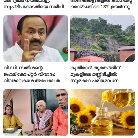
അനുമതി നിഷേധിച്ചു;
അണക്കെട്ടുകളിൽ ജലനിരപ്പ്
സുപ്രീം കോടതിയെ സമീപിച്ച്
ഒരാഴ്ചക്കിടെ 13% ഉയർന്നു;
അഭിഷേക് ബാനർജി
കഴിഞ്ഞ വർഷത്തേക്കാൾ
ഇപ്പോഴും കുറവ്
വി.ഡി. സതീശന്റെ
കുതിരാൻ തുരങ്കത്തിന്
ഹെലികോപ്റ്റർ വിവാദം;
മുകളിലെ മണ്ണിടിച്ചിൽ;
വിവരാവകാശ അപേക്ഷ തള്ളി
സുരക്ഷാ പരിശോധന
കേരള സർക്കാർ
ആരംഭിച്ച് എൻഎച്ച്എഐ