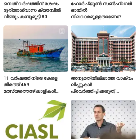
ഒമ്പത് വർഷത്തിന് ശേഷം
ഫോർച്യൂൺ സൺഫ്ലവർ
ദുരിതാശ്വാസ ക്യാമ്പിൽ
ഓയിൽ
വീണ്ടും കണ്ടുമുട്ടി 80
നിലവാരമുള്ളതാണോ?
വയസ്സുകാരായ ദമ്പതികൾ
11 വർഷത്തിനിടെ കേരള
അനുമതിയില്ലാത്ത വാക്വം
തീരത്ത് 469
ലിഫ്റ്റുകൾ
മത്സ്യത്തൊഴിലാളികൾ
പ്രവർത്തിപ്പിക്കരുത്;
മരിച്ചു; 160 പേരെ
സുരക്ഷാ
കാണാതായി, 47,773 പേരെ
അനുമതിയില്ലാത്ത
രക്ഷപ്പെടുത്തി
ലിഫ്റ്റുകൾക്ക്
ഹൈക്കോടതിയുടെ വിലക്ക്