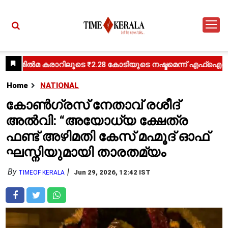
Home
NATIONAL
കോൺഗ്രസ് നേതാവ് രശീദ്
അൽവി: “അയോധ്യ ക്ഷേത്ര
ഫണ്ട് അഴിമതി കേസ് മഹ്മൂദ് ഓഫ്
ഘസ്നിയുമായി താരതമ്യം
By
Jun 29, 2026, 12:42 IST
TIMEOF KERALA