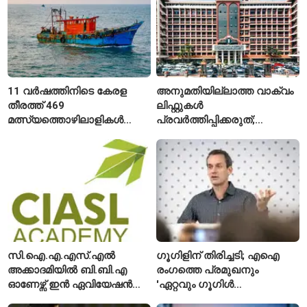
11 വർഷത്തിനിടെ കേരള
അനുമതിയില്ലാത്ത വാക്വം
തീരത്ത് 469
ലിഫ്റ്റുകൾ
മത്സ്യത്തൊഴിലാളികൾ
പ്രവർത്തിപ്പിക്കരുത്;
മരിച്ചു; 160 പേരെ
സുരക്ഷാ
കാണാതായി, 47,773 പേരെ
അനുമതിയില്ലാത്ത
രക്ഷപ്പെടുത്തി
ലിഫ്റ്റുകൾക്ക്
ഹൈക്കോടതിയുടെ വിലക്ക്
സി.ഐ.എ.എസ്.എൽ
ഗൂഗിളിന് തിരിച്ചടി; എഐ
അക്കാദമിയിൽ ബി.ബി.എ
രംഗത്തെ പ്രമുഖനും
ഓണേഴ്സ് ഇൻ ഏവിയേഷൻ
'ഏറ്റവും ഗൂഗിൾ
മാനേജ്മെന്റ്: പ്രവേശനം
വ്യക്തി'യെന്നും