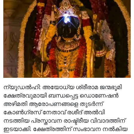
ന്യൂഡൽഹി: അയോധ്യ ശ്രീരാമ ജന്മഭൂമി
ക്ഷേത്രവുമായി ബന്ധപ്പെട്ട ഡൊണേഷൻ
അഴിമതി ആരോപണങ്ങളെ തുടർന്ന്
കോൺഗ്രസ് നേതാവ് രശീദ് അൽവി
നടത്തിയ പ്രസ്താവന രാഷ്ട്രീയ വിവാദത്തിന്
ഇടയാക്കി. ക്ഷേത്രത്തിന് സംഭാവന നൽകിയ