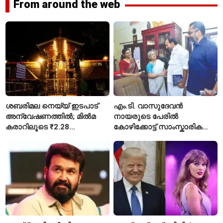
From around the web
ശബരിമല നെയ്യ് ഇടപാട്
എം.ടി. വാസുദേവൻ
അന്വേഷണത്തിൽ; മിൽമ
നായരുടെ പേരിൽ
കരാറിലൂടെ ₹2.28
കോഴിക്കോട്ട് സാംസ്കാരിക
കോടിയുടെ നഷ്ടമെന്ന്
പാർക്ക്; പ്രാരംഭ
എഫ്ഐആർ
പ്രവർത്തനങ്ങൾക്ക് ₹50
കോടി