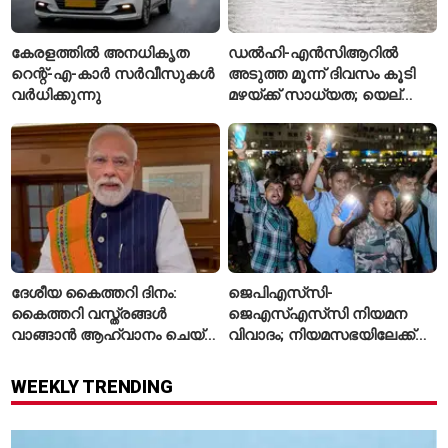
കേരളത്തിൽ അനധികൃത
ഡൽഹി-എൻസിആറിൽ
റെന്റ്-എ-കാർ സർവീസുകൾ
അടുത്ത മൂന്ന് ദിവസം കൂടി
വർധിക്കുന്നു
മഴയ്ക്ക് സാധ്യത; യെല്ലോ
അലർട്ട് പ്രഖ്യാപിച്ച്
ഐഎംഡി
ദേശീയ കൈത്തറി ദിനം:
ജെപിഎസ്‌സി-
കൈത്തറി വസ്ത്രങ്ങൾ
ജെഎസ്എസ്‌സി നിയമന
വാങ്ങാൻ ആഹ്വാനം ചെയ്ത്
വിവാദം; നിയമസഭയിലേക്ക്
പ്രധാനമന്ത്രി
വിദ്യാർഥികളുടെ മാർച്ച് ഇന്ന്
WEEKLY TRENDING