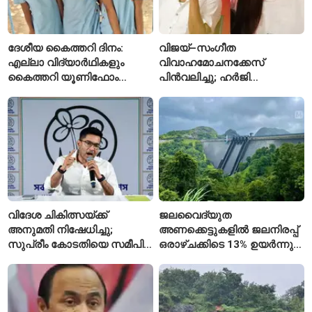
ദേശീയ കൈത്തറി ദിനം:
വിജയ്–സംഗീത
എല്ലാ വിദ്യാർഥികളും
വിവാഹമോചനക്കേസ്
കൈത്തറി യൂണിഫോം
പിൻവലിച്ചു; ഹർജി
ധരിക്കുന്ന കേരളത്തിലെ ഈ
പിൻവലിച്ചതോടെ കേസ്
സ്കൂൾ വേറിട്ട മാതൃക
അവസാനിപ്പിച്ച് കോടതി
വിദേശ ചികിത്സയ്ക്ക്
ജലവൈദ്യുത
അനുമതി നിഷേധിച്ചു;
അണക്കെട്ടുകളിൽ ജലനിരപ്പ്
സുപ്രീം കോടതിയെ സമീപിച്ച്
ഒരാഴ്ചക്കിടെ 13% ഉയർന്നു;
അഭിഷേക് ബാനർജി
കഴിഞ്ഞ വർഷത്തേക്കാൾ
ഇപ്പോഴും കുറവ്