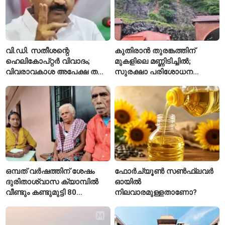
വി.ഡി. സതീശന്റെ
കുതിരാൻ തുരങ്കത്തിന്
ഹെലികോപ്റ്റർ വിവാദം;
മുകളിലെ മണ്ണിടിച്ചിൽ;
വിവരാവകാശ അപേക്ഷ തള്ളി
സുരക്ഷാ പരിശോധന
കേരള സർക്കാർ
ആരംഭിച്ച് എൻഎച്ച്എഐ
ഒമ്പത് വർഷത്തിന് ശേഷം
ഫോർച്യൂൺ സൺഫ്ലവർ
ദുരിതാശ്വാസ ക്യാമ്പിൽ
ഓയിൽ
വീണ്ടും കണ്ടുമുട്ടി 80
നിലവാരമുള്ളതാണോ?
വയസ്സുകാരായ ദമ്പതികൾ