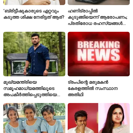
‘ബ്രിട്ടീഷുകാരുടെ ഏറ്റവും
ഹണിട്രാപ്പിൽ
കടുത്ത ശിക്ഷ നേരിട്ടത് ആര്?
കുടുങ്ങിയെന്ന് ആരോപണം;
പ്രതിരോധ രഹസ്യങ്ങൾ
ചോർത്തിയ വ്യോമസേന
വിങ് കമാൻഡർ അറസ്റ്റിൽ
മുഖ്യമന്ത്രിയെ
ട്രംപിന്റെ മരുമകൻ
സമൂഹമാധ്യമത്തിലൂടെ
കേരളത്തിൽ സംസ്ഥാന
അപകീർത്തിപ്പെടുത്തിയെന്ന്
അതിഥി
ആരോപണം; അർജുൻ
ആയങ്കിക്കെതിരെ പുതിയ
കേസ്