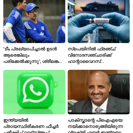
ഈമാസം 12 വരെ
വിശേഷിപ്പിക്കപ്പെട്ട
ഗവേഷകൻ രാജിവെച്ചു
'ടീം പ്രഖ്യാപിച്ചാൽ ഉടൻ
സ്പെയിനിൽ ഫ്രഞ്ച്
ആരെങ്കിലും
വിനോദസഞ്ചാരിക്ക്
പരിക്കേൽക്കുന്നു'; ശ്രീലങ്കൻ
ഹാന്റാവൈറസ്
ടെസ്റ്റിന് മുൻപ് ഇന്ത്യൻ
സ്ഥിരീകരിച്ചു; രോഗിയെ
ടീമിനെ കുറിച്ച് മുൻതാരം
ഐസൊലേഷനിൽ
പ്രവേശിപ്പിച്ചു
ഇന്ത്യയിൽ
പാകിസ്താന്റെ പിഐഎയെ
പ്രായസ്ഥിരീകരണ ഫീച്ചർ
നയിക്കാനൊരുങ്ങിയിരുന്ന
പരീക്ഷിച്ച് വാട്‌സ്ആപ്പ്
വ്യക്തി എയർ ഇന്ത്യയുടെ