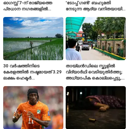
ഓഗസ്റ്റ് 7-ന് രാജ്യത്തെ
'ടോപ്പ് ഗൺ' ബഹുമതി
പ്രധാന നഗരങ്ങളിൽ
നേടുന്ന ആദ്യ വനിതയായി
നിരക്കുകൾ ഉയർന്നു
ഭാവന കാന്ത്
30 വർഷത്തിനിടെ
തായ്‌ലൻഡിലെ സ്കൂളിൽ
കേരളത്തിൽ നഷ്ടമായത് 3.29
വിദ്യാർഥി വെടിയുതിർത്തു;
ലക്ഷം ഹെക്ടർ
അധ്യാപിക കൊല്ലപ്പെട്ടു,
നെൽപ്പാടങ്ങൾ
നിരവധി പേർക്ക് പരിക്ക്