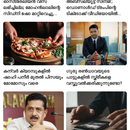
ഓസ്‌ട്രേലിയൻ വിസ
അബ്സല്യൂട്ട് സിനിമ’;
ലഭിച്ചില്ല; മോഹൻലാലിന്റെ
ഡൊണാൾഡ് ട്രംപിന്റെ
സിഡ്‌നി ഷോ മാറ്റിവെച്ചു,
ടിക്‌ടോക്ക് വീഡിയോയിൽ
വീഡിയോയിലൂടെ ക്ഷമ
നിന്ന് ടെയ്‌ലർ സ്വിഫ്റ്റിന്റെ
ചോദിച്ച് താരം
‘August’ നീക്കം ചെയ്തു
കന്വർ ക്യാമ്പുകളിൽ
ഗുരു രൺധാവയുടെ
ഷാഹി പനീർ മുതൽ പിസയും
പാട്ടുകളിൽ സ്ത്രീകളെ
മോമോസും വരെ
വസ്തുവൽക്കരിക്കുന്നുണ്ടോ?