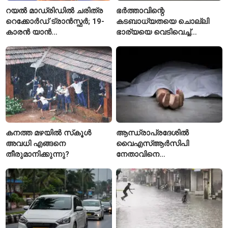
റയൽ മാഡ്രിഡിൽ ചരിത്ര
ഭർത്താവിന്റെ
റെക്കോർഡ് ട്രാൻസ്ഫർ; 19-
കടബാധ്യതയെ ചൊല്ലി
കാരൻ യാൻ
ഭാര്യയെ വെടിവെച്ച്
ഡിയോമാൻഡെയെ
കൊലപ്പെടുത്തി? പൂനെയിൽ
സ്വന്തമാക്കി സ്പാനിഷ്
നടുക്കം സൃഷ്ടിച്ച
വമ്പന്മാർ
കൊലപാതകം
കനത്ത മഴയിൽ സ്‌കൂൾ
ആന്ധ്രാപ്രദേശിൽ
അവധി എങ്ങനെ
വൈഎസ്ആർസിപി
തീരുമാനിക്കുന്നു?
നേതാവിനെ
വെട്ടിക്കൊലപ്പെടുത്തി;
അന്വേഷണം ആരംഭിച്ച്
പൊലീസ്