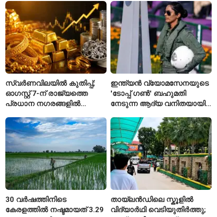
യാത്രക്കാരെ
ചട്ടങ്ങൾ ഇങ്ങനെ
നിരീക്ഷണത്തിൽ
സ്വർണവിലയിൽ കുതിപ്പ്;
ഇന്ത്യൻ വ്യോമസേനയുടെ
ഓഗസ്റ്റ് 7-ന് രാജ്യത്തെ
'ടോപ്പ് ഗൺ' ബഹുമതി
പ്രധാന നഗരങ്ങളിൽ
നേടുന്ന ആദ്യ വനിതയായി
നിരക്കുകൾ ഉയർന്നു
ഭാവന കാന്ത്
30 വർഷത്തിനിടെ
തായ്‌ലൻഡിലെ സ്കൂളിൽ
കേരളത്തിൽ നഷ്ടമായത് 3.29
വിദ്യാർഥി വെടിയുതിർത്തു;