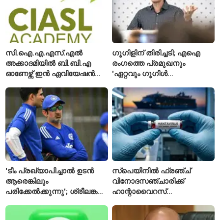
സി.ഐ.എ.എസ്.എൽ
ഗൂഗിളിന് തിരിച്ചടി; എഐ
അക്കാദമിയിൽ ബി.ബി.എ
രംഗത്തെ പ്രമുഖനും
ഓണേഴ്സ് ഇൻ ഏവിയേഷൻ
'ഏറ്റവും ഗൂഗിൾ
മാനേജ്മെന്റ്: പ്രവേശനം
വ്യക്തി'യെന്നും
ഈമാസം 12 വരെ
വിശേഷിപ്പിക്കപ്പെട്ട
ഗവേഷകൻ രാജിവെച്ചു
'ടീം പ്രഖ്യാപിച്ചാൽ ഉടൻ
സ്പെയിനിൽ ഫ്രഞ്ച്
ആരെങ്കിലും
വിനോദസഞ്ചാരിക്ക്
പരിക്കേൽക്കുന്നു'; ശ്രീലങ്കൻ
ഹാന്റാവൈറസ്
ടെസ്റ്റിന് മുൻപ് ഇന്ത്യൻ
സ്ഥിരീകരിച്ചു; രോഗിയെ
ടീമിനെ കുറിച്ച് മുൻതാരം
ഐസൊലേഷനിൽ