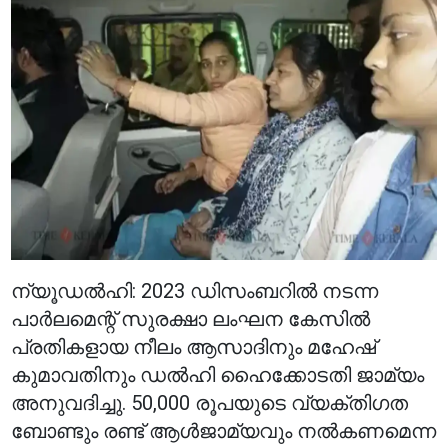
ന്യൂഡൽഹി: 2023 ഡിസംബറിൽ നടന്ന
പാർലമെന്റ് സുരക്ഷാ ലംഘന കേസിൽ
പ്രതികളായ നീലം ആസാദിനും മഹേഷ്
കുമാവതിനും ഡൽഹി ഹൈക്കോടതി ജാമ്യം
അനുവദിച്ചു. 50,000 രൂപയുടെ വ്യക്തിഗത
ബോണ്ടും രണ്ട് ആൾജാമ്യവും നൽകണമെന്ന