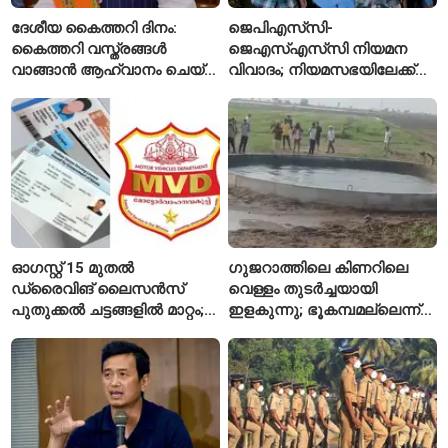
ദേശീയ കൈത്തറി ദിനം:
ജെപിഎസ്‌സി-
കൈത്തറി വസ്ത്രങ്ങൾ
ജെഎസ്എസ്‌സി നിയമന
വാങ്ങാൻ ആഹ്വാനം ചെയ്ത്
വിവാദം; നിയമസഭയിലേക്ക്
പ്രധാനമന്ത്രി
വിദ്യാർഥികളുടെ മാർച്ച് ഇന്ന്
ഓഗസ്റ്റ് 15 മുതൽ
ഗുജറാത്തിലെ കിണറിലെ
ഡ്രൈവിങ് ലൈസൻസ്
വെള്ളം തുടർച്ചയായി
പുതുക്കൽ ചട്ടങ്ങളിൽ മാറ്റം;
ഇളകുന്നു; ഭൂകമ്പമല്ലെന്ന്
വാഹനമോടിക്കുന്നവർ
വിദഗ്ധർ
അറിയേണ്ട രണ്ട് പ്രധാന
കാര്യങ്ങൾ