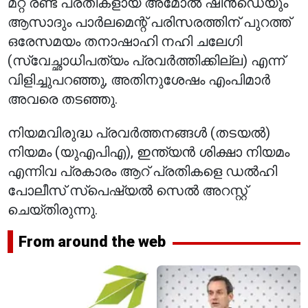
മറ്റ് രണ്ട് പ്രതികളായ അമോൽ ഷിൻഡെയും
ആസാദും പാർലമെന്റ് പരിസരത്തിന് പുറത്ത്
ഒരേസമയം തനാഷാഹി നഹി ചലേഗി
(സ്വേച്ഛാധിപത്യം പ്രവർത്തിക്കില്ല) എന്ന്
വിളിച്ചുപറഞ്ഞു, അതിനുശേഷം എംപിമാർ
അവരെ തടഞ്ഞു.
നിയമവിരുദ്ധ പ്രവർത്തനങ്ങൾ (തടയൽ)
നിയമം (യുഎപിഎ), ഇന്ത്യൻ ശിക്ഷാ നിയമം
എന്നിവ പ്രകാരം ആറ് പ്രതികളെ ഡൽഹി
പോലീസ് സ്പെഷ്യൽ സെൽ അറസ്റ്റ്
ചെയ്തിരുന്നു.
From around the web