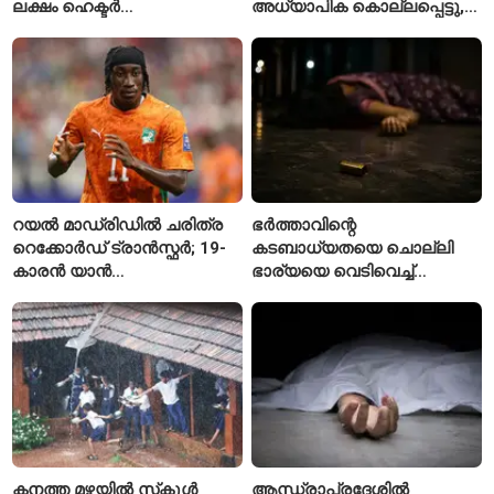
ലക്ഷം ഹെക്ടർ
അധ്യാപിക കൊല്ലപ്പെട്ടു,
നെൽപ്പാടങ്ങൾ
നിരവധി പേർക്ക് പരിക്ക്
റയൽ മാഡ്രിഡിൽ ചരിത്ര
ഭർത്താവിന്റെ
റെക്കോർഡ് ട്രാൻസ്ഫർ; 19-
കടബാധ്യതയെ ചൊല്ലി
കാരൻ യാൻ
ഭാര്യയെ വെടിവെച്ച്
ഡിയോമാൻഡെയെ
കൊലപ്പെടുത്തി? പൂനെയിൽ
സ്വന്തമാക്കി സ്പാനിഷ്
നടുക്കം സൃഷ്ടിച്ച
വമ്പന്മാർ
കൊലപാതകം
കനത്ത മഴയിൽ സ്‌കൂൾ
ആന്ധ്രാപ്രദേശിൽ