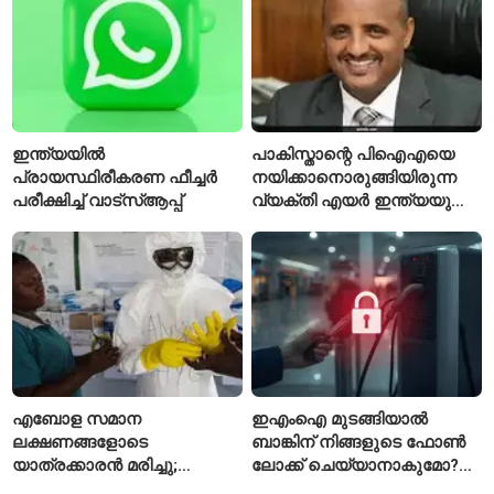
പ്രവേശിപ്പിച്ചു
ഇന്ത്യയിൽ
പാകിസ്താന്റെ പിഐഎയെ
പ്രായസ്ഥിരീകരണ ഫീച്ചർ
നയിക്കാനൊരുങ്ങിയിരുന്ന
പരീക്ഷിച്ച് വാട്‌സ്ആപ്പ്
വ്യക്തി എയർ ഇന്ത്യയുടെ
പുതിയ സിഇഒ
എബോള സമാന
ഇഎംഐ മുടങ്ങിയാൽ
ലക്ഷണങ്ങളോടെ
ബാങ്കിന് നിങ്ങളുടെ ഫോൺ
യാത്രക്കാരൻ മരിച്ചു;
ലോക്ക് ചെയ്യാനാകുമോ?
കോംഗോയിൽ 200-ഓളം
ആർബിഐയുടെ പുതിയ