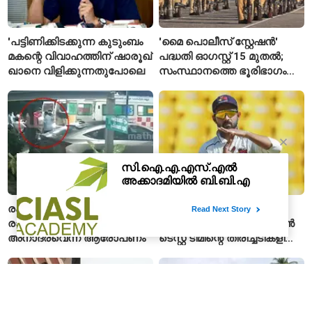
'പട്ടിണിക്കിടക്കുന്ന കുടുംബം
'മൈ പൊലീസ് സ്റ്റേഷൻ'
മകന്റെ വിവാഹത്തിന് ഷാരൂഖ്
പദ്ധതി ഓഗസ്റ്റ് 15 മുതൽ;
ഖാനെ വിളിക്കുന്നതുപോലെ
സംസ്ഥാനത്തെ ഭൂരിഭാഗം
സ്റ്റേഷനുകളുടെയും ചുമതല
എസ്‌ഐമാർക്ക്
രക്ഷാപ്രവർത്തകൻ
'മുതിർന്ന താരങ്ങളെ
രാജേഷിന്റെ മൃതദേഹത്തോട്
ബഹുമാനിക്കണം'; ഇന്ത്യൻ
അനാദരവെന്ന് ആരോപണം
ടെസ്റ്റ് ടീമിന്റെ തിരിച്ചടികളിൽ
പ്രതികരിച്ച് അജിങ്ക്യ
രഹാനെ