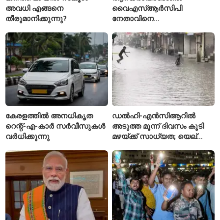
അവധി എങ്ങനെ
വൈഎസ്ആർസിപി
തീരുമാനിക്കുന്നു?
നേതാവിനെ
വെട്ടിക്കൊലപ്പെടുത്തി;
അന്വേഷണം ആരംഭിച്ച്
പൊലീസ്
കേരളത്തിൽ അനധികൃത
ഡൽഹി-എൻസിആറിൽ
റെന്റ്-എ-കാർ സർവീസുകൾ
അടുത്ത മൂന്ന് ദിവസം കൂടി
വർധിക്കുന്നു
മഴയ്ക്ക് സാധ്യത; യെല്ലോ
അലർട്ട് പ്രഖ്യാപിച്ച്
ഐഎംഡി