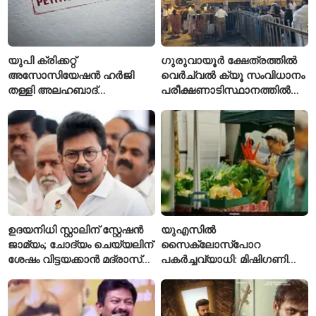
യുപി ക്രിക്കറ്റ്
ഗുരുവായൂർ ക്ഷേത്രത്തിൽ
അസോസിയേഷൻ ഹർജി
വെർച്വൽ ക്യൂ സംവിധാനം
തള്ളി അലഹബാദ്
പരീക്ഷണാടിസ്ഥാനത്തിൽ
ഹൈക്കോടതി
ആരംഭിച്ചു
ഉദയനിധി സ്റ്റാലിന് സ്റ്റേഷൻ
യുഎസിൽ
ജാമ്യം; ചോദ്യം ചെയ്യലിന്
സൈക്ലോസ്പോറ
ശേഷം വിട്ടയക്കാൻ മദ്രാസ്
പകർച്ചവ്യാധി: മിഷിഗണിൽ
ഹൈക്കോടതി ഉത്തരവ്
ആദ്യമായി രണ്ട് മരണം
സ്ഥിരീകരിച്ചു