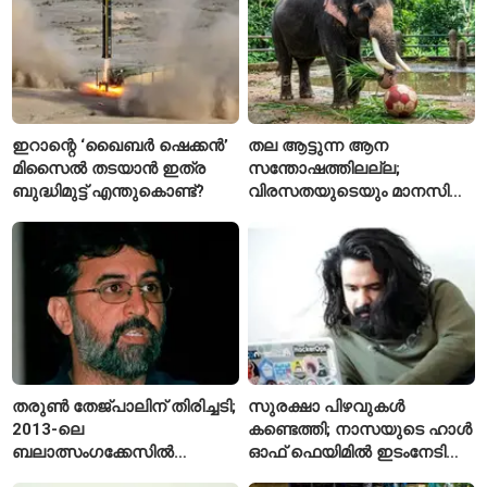
ഇറാന്റെ ‘ഖൈബർ ഷെക്കൻ’
തല ആട്ടുന്ന ആന
മിസൈൽ തടയാൻ ഇത്ര
സന്തോഷത്തിലല്ല;
ബുദ്ധിമുട്ട് എന്തുകൊണ്ട്?
വിരസതയുടെയും മാനസിക
സമ്മർദ്ദത്തിന്റെയും
ലക്ഷണമെന്ന് വിദഗ്ധർ
തരുൺ തേജ്പാലിന് തിരിച്ചടി;
സുരക്ഷാ പിഴവുകൾ
2013-ലെ
കണ്ടെത്തി; നാസയുടെ ഹാൾ
ബലാത്സംഗക്കേസിൽ
ഓഫ് ഫെയിമിൽ ഇടംനേടി
കുറ്റക്കാരനെന്ന് ബോംബെ
മലയാളി എതിക്കൽ ഹാക്കർ