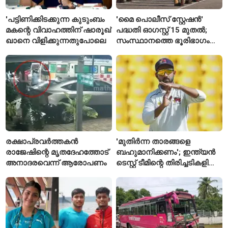
'പട്ടിണിക്കിടക്കുന്ന കുടുംബം
'മൈ പൊലീസ് സ്റ്റേഷൻ'
മകന്റെ വിവാഹത്തിന് ഷാരൂഖ്
പദ്ധതി ഓഗസ്റ്റ് 15 മുതൽ;
ഖാനെ വിളിക്കുന്നതുപോലെ
സംസ്ഥാനത്തെ ഭൂരിഭാഗം
സ്റ്റേഷനുകളുടെയും ചുമതല
എസ്‌ഐമാർക്ക്
രക്ഷാപ്രവർത്തകൻ
'മുതിർന്ന താരങ്ങളെ
രാജേഷിന്റെ മൃതദേഹത്തോട്
ബഹുമാനിക്കണം'; ഇന്ത്യൻ
അനാദരവെന്ന് ആരോപണം
ടെസ്റ്റ് ടീമിന്റെ തിരിച്ചടികളിൽ
പ്രതികരിച്ച് അജിങ്ക്യ
രഹാനെ