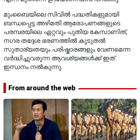
മുംബൈയിലെ സിവിൽ പദ്ധതികളുമായി
ബന്ധപ്പെട്ട അഴിമതി ആരോപണങ്ങളുടെ
പരമ്പരയിലെ ഏറ്റവും പുതിയ കേസാണിത്,
നഗര തദ്ദേശ ഭരണത്തിൽ കൂടുതൽ
സുതാര്യതയും പരിഷ്കാരങ്ങളും വേണമെന്ന
വർദ്ധിച്ചുവരുന്ന ആവശ്യങ്ങൾക്ക് ഇത്
ഇന്ധനം നൽകുന്നു.
From around the web