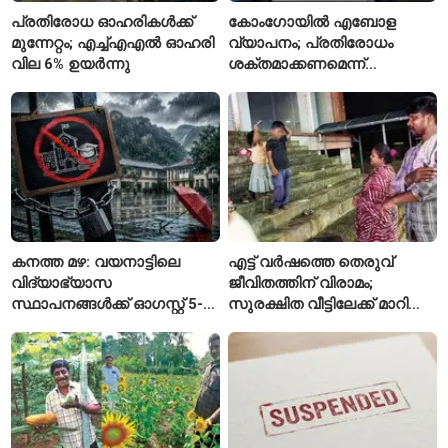
പ്രതിരോധ ഓഹരികൾക്ക്
കോംഗോയിൽ എബോള
മുന്നേറ്റം; എച്ച്എഎൽ ഓഹരി
വ്യാപനം; പ്രതിരോധം
വില 6% ഉയർന്നു
ശക്തമാക്കണമെന്ന്
ലോകാരോഗ്യ സംഘടന
കനത്ത മഴ: വയനാട്ടിലെ
എട്ട് വർഷത്തെ തെരുവ്
വിദ്യാഭ്യാസ
ജീവിതത്തിന് വിരാമം;
സ്ഥാപനങ്ങൾക്ക് ഓഗസ്റ്റ് 5-ന്
സുരക്ഷിത വീട്ടിലേക്ക് മാറി
അവധി
പയ്യന്നൂരിലെ കുടുംബം