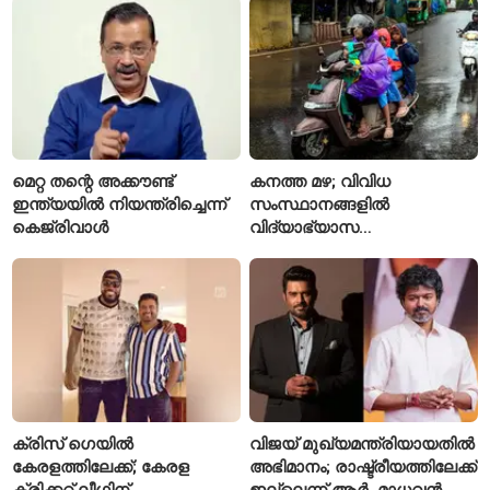
ഹൈക്കോടതി
മെറ്റ തന്റെ അക്കൗണ്ട്
കനത്ത മഴ; വിവിധ
ഇന്ത്യയിൽ നിയന്ത്രിച്ചെന്ന്
സംസ്ഥാനങ്ങളിൽ
കെജ്‌രിവാൾ
വിദ്യാഭ്യാസ
സ്ഥാപനങ്ങൾക്ക് അവധി
പ്രഖ്യാപിച്ചു
ക്രിസ് ഗെയിൽ
വിജയ് മുഖ്യമന്ത്രിയായതിൽ
കേരളത്തിലേക്ക്; കേരള
അഭിമാനം; രാഷ്ട്രീയത്തിലേക്ക്
ക്രിക്കറ്റ് ലീഗിന്
ഇല്ലെന്ന് ആർ. മാധവൻ