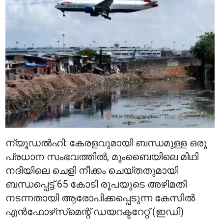
ന്യൂഡൽഹി: കേരളവുമായി ബന്ധമുള്ള ഒരു
പ്രധാന സംഭവത്തിൽ, മുംബൈയിലെ മിഥി
നദിയിലെ ചെളി നീക്കം ചെയ്തതുമായി
ബന്ധപ്പെട്ട് 65 കോടി രൂപയുടെ അഴിമതി
നടന്നതായി ആരോപിക്കപ്പെടുന്ന കേസിൽ
എൻഫോഴ്‌സ്‌മെന്റ് ഡയറക്ടറേറ്റ് (ഇഡി)