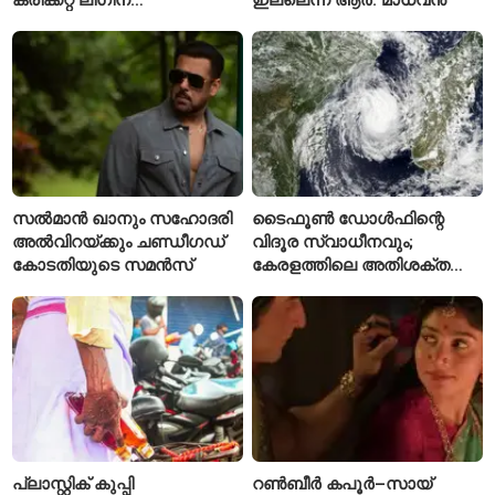
മുന്നോടിയായി യുവ
താരങ്ങൾക്ക് പരിശീലനം
നൽകും
സൽമാൻ ഖാനും സഹോദരി
ടൈഫൂൺ ഡോൾഫിന്റെ
അൽവിറയ്ക്കും ചണ്ഡീഗഡ്
വിദൂര സ്വാധീനവും;
കോടതിയുടെ സമൻസ്
കേരളത്തിലെ അതിശക്ത
മഴയ്ക്ക്
കാരണമായേക്കുമെന്ന്
റിപ്പോർട്ട്
പ്ലാസ്റ്റിക് കുപ്പി
റൺബീർ കപൂർ–സായ്