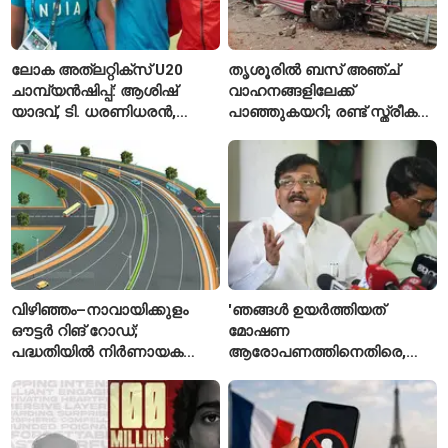
ലോക അത്‌ലറ്റിക്സ് U20
തൃശൂരിൽ ബസ് അഞ്ച്
ചാമ്പ്യൻഷിപ്പ്: ആശിഷ്
വാഹനങ്ങളിലേക്ക്
യാദവ്, ടി. ധരണിധരൻ,
പാഞ്ഞുകയറി; രണ്ട് സ്ത്രീകൾ
അമനത് കംബോജ്
മരിച്ചു, 24 പേർക്ക് പരിക്ക്
ഫൈനലിൽ
വിഴിഞ്ഞം–നാവായിക്കുളം
'ഞങ്ങൾ ഉയർത്തിയത്
ഔട്ടർ റിങ് റോഡ്;
മോഷണ
പദ്ധതിയിൽ നിർണായക
ആരോപണത്തിനെതിരെ,
മാറ്റങ്ങൾ, കേന്ദ്രം
ശ്രീരാമനെതിരെ അല്ല';
വിശദീകരണം
റിജിജുവിന് മറുപടിയുമായി
സഞ്ജയ് റാവത്ത്