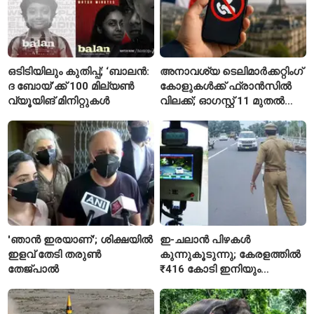
ഒടിടിയിലും കുതിപ്പ്; ‘ബാലൻ:
അനാവശ്യ ടെലിമാർക്കറ്റിംഗ്
ദ ബോയ്’ക്ക് 100 മില്യൺ
കോളുകൾക്ക് ഫ്രാൻസിൽ
വ്യൂയിങ് മിനിറ്റുകൾ
വിലക്ക്; ഓഗസ്റ്റ് 11 മുതൽ
പുതിയ നിയമം
'ഞാൻ ഇരയാണ്'; ശിക്ഷയിൽ
ഇ-ചലാൻ പിഴകൾ
ഇളവ് തേടി തരുണ്‍
കുന്നുകൂടുന്നു; കേരളത്തിൽ
തേജ്പാൽ
₹416 കോടി ഇനിയും
അടയ്ക്കാനുണ്ട്