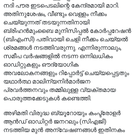
നദി പൗര ഇടപെടലിന്റെ കേന്ദ്രമായി മാറി.
അതിനുശേഷം, വീണ്ടും വെള്ളം നീക്കം
ചെയ്യുന്നത് തടയുന്നതിനായി
ബ്രിഹൻമുംബൈ മുനിസിപ്പൽ കോർപ്പറേഷൻ
(ബിഎംസി) പതിവായി ചെളി നീക്കം ചെയ്യൽ
ശ്രമങ്ങൾ നടത്തിവരുന്നു. എന്നിരുന്നാലും,
സമീപ വർഷങ്ങളിൽ നടന്ന ഒന്നിലധികം
ഓഡിറ്റുകളും ഔദ്യോഗിക
അവലോകനങ്ങളും റിപ്പോർട്ട് ചെയ്യപ്പെട്ടതും
യഥാർത്ഥ മാലിന്യനിർമാർജന
പ്രവർത്തനവും തമ്മിലുള്ള വ്യക്തമായ
പൊരുത്തക്കേടുകൾ കണ്ടെത്തി.
അഴിമതി വിരുദ്ധ ബ്യൂറോയും കംപ്ട്രോളർ
ആൻഡ് ഓഡിറ്റർ ജനറലും (സിഎജി)
നടത്തിയ മുൻ അന്വേഷണങ്ങൾ ഇതിനകം