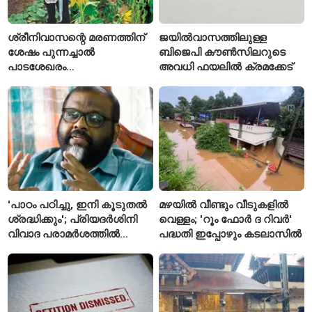
ശ്രീനിവാസന്റെ മരണത്തിന്
ജയിൽവാസത്തിലുള്ള
ശേഷം പുന്നച്ചാൽ
ബിജെപി കൗൺസിലറുടെ
പാടശേഖരം
അവധി ഫയലിൽ ക്രമക്കേട്
അവഗണിക്കപ്പെട്ടെന്ന്
കർഷകർ
'പാഠം പഠിച്ചു, ഇനി കൂടുതൽ
മഴയിൽ വീണ്ടും വീടുകളിൽ
ശ്രദ്ധിക്കും'; പ്രിയദർശിനി
വെള്ളം; 'റൂം ഫോർ ദ റിവർ'
വിവാദ പരാമർശത്തിൽ
പദ്ധതി ഇപ്പോഴും കടലാസിൽ
വിശദീകരണവുമായി മന്ത്രി
സി.പി. ജോൺ