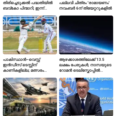
തിരിച്ചെടുക്കൽ പദ്ധതിയിൽ
പല്ലവി ചിത്രം 'രാമായണം'
ബവ്കോ പിന്മാറി; ഇന്ന്
നവംബർ 6ന് തിയേറ്ററുകളിൽ
മുതൽ ഒഴിഞ്ഞ കുപ്പികൾ
സ്വീകരിക്കില്ല
പാകിസ്ഥാൻ–വെസ്റ്റ്
ആഴക്കാശത്തിലേക്ക് 13.5
ഇൻഡീസ് ടെസ്റ്റിന്
ലക്ഷം പേരുകൾ; നാസയുടെ
കാണികളില്ല; മത്സരം
റോമൻ ടെലിസ്കോപ്പിൽ
സോഷ്യൽ മീഡിയയിൽ
പേരുകൾ അയയ്ക്കാം
പരിഹാസവിഷയം