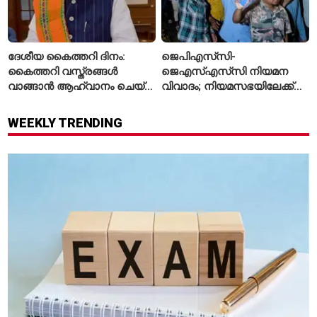
ദേശീയ കൈത്തറി ദിനം:
ജെപിഎസ്‌സി-
കൈത്തറി വസ്ത്രങ്ങൾ
ജെഎസ്എസ്‌സി നിയമന
വാങ്ങാൻ ആഹ്വാനം ചെയ്ത്
വിവാദം; നിയമസഭയിലേക്ക്
പ്രധാനമന്ത്രി
വിദ്യാർഥികളുടെ മാർച്ച് ഇന്ന്
WEEKLY TRENDING