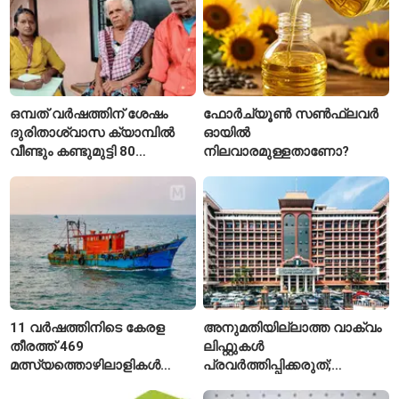
ഒമ്പത് വർഷത്തിന് ശേഷം
ഫോർച്യൂൺ സൺഫ്ലവർ
ദുരിതാശ്വാസ ക്യാമ്പിൽ
ഓയിൽ
വീണ്ടും കണ്ടുമുട്ടി 80
നിലവാരമുള്ളതാണോ?
വയസ്സുകാരായ ദമ്പതികൾ
11 വർഷത്തിനിടെ കേരള
അനുമതിയില്ലാത്ത വാക്വം
തീരത്ത് 469
ലിഫ്റ്റുകൾ
മത്സ്യത്തൊഴിലാളികൾ
പ്രവർത്തിപ്പിക്കരുത്;
മരിച്ചു; 160 പേരെ
സുരക്ഷാ