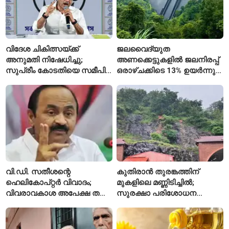
വിദേശ ചികിത്സയ്ക്ക്
ജലവൈദ്യുത
അനുമതി നിഷേധിച്ചു;
അണക്കെട്ടുകളിൽ ജലനിരപ്പ്
സുപ്രീം കോടതിയെ സമീപിച്ച്
ഒരാഴ്ചക്കിടെ 13% ഉയർന്നു;
അഭിഷേക് ബാനർജി
കഴിഞ്ഞ വർഷത്തേക്കാൾ
ഇപ്പോഴും കുറവ്
വി.ഡി. സതീശന്റെ
കുതിരാൻ തുരങ്കത്തിന്
ഹെലികോപ്റ്റർ വിവാദം;
മുകളിലെ മണ്ണിടിച്ചിൽ;
വിവരാവകാശ അപേക്ഷ തള്ളി
സുരക്ഷാ പരിശോധന
കേരള സർക്കാർ
ആരംഭിച്ച് എൻഎച്ച്എഐ