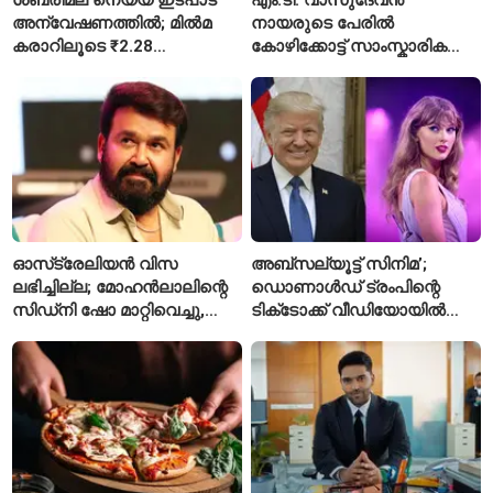
അന്വേഷണത്തിൽ; മിൽമ
നായരുടെ പേരിൽ
കരാറിലൂടെ ₹2.28
കോഴിക്കോട്ട് സാംസ്കാരിക
കോടിയുടെ നഷ്ടമെന്ന്
പാർക്ക്; പ്രാരംഭ
എഫ്ഐആർ
പ്രവർത്തനങ്ങൾക്ക് ₹50
കോടി
ഓസ്‌ട്രേലിയൻ വിസ
അബ്സല്യൂട്ട് സിനിമ’;
ലഭിച്ചില്ല; മോഹൻലാലിന്റെ
ഡൊണാൾഡ് ട്രംപിന്റെ
സിഡ്‌നി ഷോ മാറ്റിവെച്ചു,
ടിക്‌ടോക്ക് വീഡിയോയിൽ
വീഡിയോയിലൂടെ ക്ഷമ
നിന്ന് ടെയ്‌ലർ സ്വിഫ്റ്റിന്റെ
ചോദിച്ച് താരം
‘August’ നീക്കം ചെയ്തു