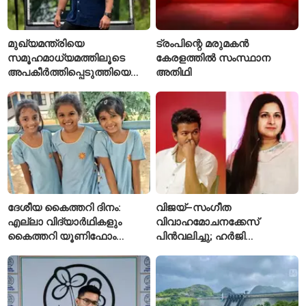
മുഖ്യമന്ത്രിയെ
ട്രംപിന്റെ മരുമകൻ
സമൂഹമാധ്യമത്തിലൂടെ
കേരളത്തിൽ സംസ്ഥാന
അപകീർത്തിപ്പെടുത്തിയെന്ന്
അതിഥി
ആരോപണം; അർജുൻ
ആയങ്കിക്കെതിരെ പുതിയ
കേസ്
ദേശീയ കൈത്തറി ദിനം:
വിജയ്–സംഗീത
എല്ലാ വിദ്യാർഥികളും
വിവാഹമോചനക്കേസ്
കൈത്തറി യൂണിഫോം
പിൻവലിച്ചു; ഹർജി
ധരിക്കുന്ന കേരളത്തിലെ ഈ
പിൻവലിച്ചതോടെ കേസ്
സ്കൂൾ വേറിട്ട മാതൃക
അവസാനിപ്പിച്ച് കോടതി