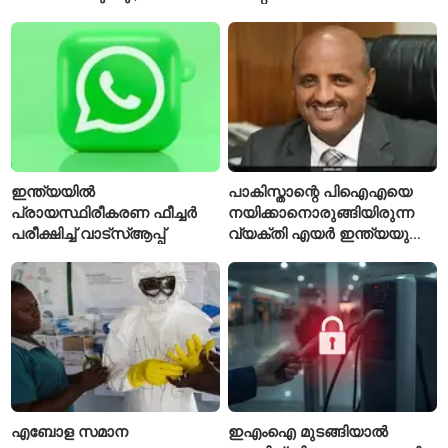
ടെസ്റ്റിന് മുൻപ് ഇന്ത്യൻ
സ്ഥിരീകരിച്ചു; രോഗിയെ
ടീമിനെ കുറിച്ച് മുൻതാരം
ഐസൊലേഷനിൽ
പ്രവേശിപ്പിച്ചു
ഇന്ത്യയിൽ
പാകിസ്താന്റെ പിഐഎയെ
പ്രായസ്ഥിരീകരണ ഫീച്ചർ
നയിക്കാനൊരുങ്ങിയിരുന്ന
പരീക്ഷിച്ച് വാട്‌സ്ആപ്പ്
വ്യക്തി എയർ ഇന്ത്യയുടെ
പുതിയ സിഇഒ
എബോള സമാന
ഇഎംഐ മുടങ്ങിയാൽ