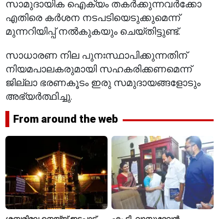
സാമുദായിക ഐക്യം തകർക്കുന്നവർക്കോ
എതിരെ കർശന നടപടിയെടുക്കുമെന്ന്
മുന്നറിയിപ്പ് നൽകുകയും ചെയ്തിട്ടുണ്ട്.
സാധാരണ നില പുനഃസ്ഥാപിക്കുന്നതിന്
നിയമപാലകരുമായി സഹകരിക്കണമെന്ന്
ജില്ലാ ഭരണകൂടം ഇരു സമുദായങ്ങളോടും
അഭ്യർത്ഥിച്ചു.
From around the web
ശബരിമല നെയ്യ് ഇടപാട്
എം.ടി. വാസുദേവൻ