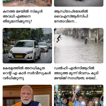
കനത്ത മഴയിൽ സ്‌കൂൾ
ആന്ധ്രാപ്രദേശിൽ
അവധി എങ്ങനെ
വൈഎസ്ആർസിപി
തീരുമാനിക്കുന്നു?
നേതാവിനെ
വെട്ടിക്കൊലപ്പെടുത്തി;
അന്വേഷണം ആരംഭിച്ച്
പൊലീസ്
കേരളത്തിൽ അനധികൃത
ഡൽഹി-എൻസിആറിൽ
റെന്റ്-എ-കാർ സർവീസുകൾ
അടുത്ത മൂന്ന് ദിവസം കൂടി
വർധിക്കുന്നു
മഴയ്ക്ക് സാധ്യത; യെല്ലോ
അലർട്ട് പ്രഖ്യാപിച്ച്
ഐഎംഡി