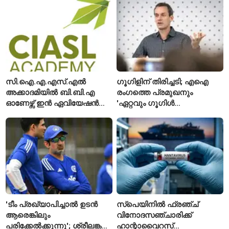
കാണാതായി, 47,773 പേരെ
അനുമതിയില്ലാത്ത
രക്ഷപ്പെടുത്തി
ലിഫ്റ്റുകൾക്ക്
ഹൈക്കോടതിയുടെ വിലക്ക്
സി.ഐ.എ.എസ്.എൽ
ഗൂഗിളിന് തിരിച്ചടി; എഐ
അക്കാദമിയിൽ ബി.ബി.എ
രംഗത്തെ പ്രമുഖനും
ഓണേഴ്സ് ഇൻ ഏവിയേഷൻ
'ഏറ്റവും ഗൂഗിൾ
മാനേജ്മെന്റ്: പ്രവേശനം
വ്യക്തി'യെന്നും
ഈമാസം 12 വരെ
വിശേഷിപ്പിക്കപ്പെട്ട
ഗവേഷകൻ രാജിവെച്ചു
'ടീം പ്രഖ്യാപിച്ചാൽ ഉടൻ
സ്പെയിനിൽ ഫ്രഞ്ച്
ആരെങ്കിലും
വിനോദസഞ്ചാരിക്ക്
പരിക്കേൽക്കുന്നു'; ശ്രീലങ്കൻ
ഹാന്റാവൈറസ്