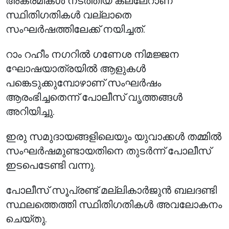
അക്രമികൾ നടത്തിയ കല്ലേറാണ്
സ്ഥിതിഗതികൾ വല്ലാതെ
സംഘർഷത്തിലേക്ക് നയിച്ചത്.
റാം റഹീം നഗറിൽ ഗണേശ നിമജ്ജന
ഘോഷയാത്രയിൽ ആളുകൾ
പങ്കെടുക്കുമ്പോഴാണ് സംഘർഷം
ആരംഭിച്ചതെന്ന് പോലീസ് വൃത്തങ്ങൾ
അറിയിച്ചു.
ഇരു സമുദായങ്ങളിലെയും യുവാക്കൾ തമ്മിൽ
സംഘർഷമുണ്ടായതിനെ തുടർന്ന് പോലീസ്
ഇടപെടേണ്ടി വന്നു.
പോലീസ് സൂപ്രണ്ട് മല്ലികാർജുൻ ബലദണ്ടി
സ്ഥലത്തെത്തി സ്ഥിതിഗതികൾ അവലോകനം
ചെയ്തു.