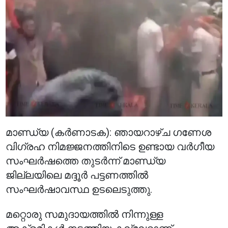
മാണ്ഡ്യ (കർണാടക): ഞായറാഴ്ച ഗണേശ
വിഗ്രഹ നിമജ്ജനത്തിനിടെ ഉണ്ടായ വർഗീയ
സംഘർഷത്തെ തുടർന്ന് മാണ്ഡ്യ
ജില്ലയിലെ മദ്ദൂർ പട്ടണത്തിൽ
സംഘർഷാവസ്ഥ ഉടലെടുത്തു.
മറ്റൊരു സമുദായത്തിൽ നിന്നുള്ള