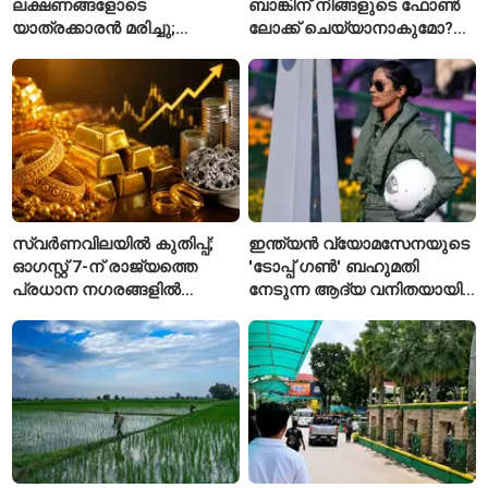
ലക്ഷണങ്ങളോടെ
ബാങ്കിന് നിങ്ങളുടെ ഫോൺ
യാത്രക്കാരൻ മരിച്ചു;
ലോക്ക് ചെയ്യാനാകുമോ?
കോംഗോയിൽ 200-ഓളം
ആർബിഐയുടെ പുതിയ
യാത്രക്കാരെ
ചട്ടങ്ങൾ ഇങ്ങനെ
നിരീക്ഷണത്തിൽ
സ്വർണവിലയിൽ കുതിപ്പ്;
ഇന്ത്യൻ വ്യോമസേനയുടെ
ഓഗസ്റ്റ് 7-ന് രാജ്യത്തെ
'ടോപ്പ് ഗൺ' ബഹുമതി
പ്രധാന നഗരങ്ങളിൽ
നേടുന്ന ആദ്യ വനിതയായി
നിരക്കുകൾ ഉയർന്നു
ഭാവന കാന്ത്