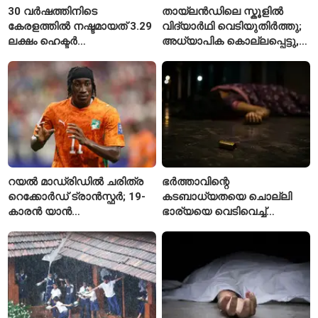
30 വർഷത്തിനിടെ
തായ്‌ലൻഡിലെ സ്കൂളിൽ
കേരളത്തിൽ നഷ്ടമായത് 3.29
വിദ്യാർഥി വെടിയുതിർത്തു;
ലക്ഷം ഹെക്ടർ
അധ്യാപിക കൊല്ലപ്പെട്ടു,
നെൽപ്പാടങ്ങൾ
നിരവധി പേർക്ക് പരിക്ക്
റയൽ മാഡ്രിഡിൽ ചരിത്ര
ഭർത്താവിന്റെ
റെക്കോർഡ് ട്രാൻസ്ഫർ; 19-
കടബാധ്യതയെ ചൊല്ലി
കാരൻ യാൻ
ഭാര്യയെ വെടിവെച്ച്
ഡിയോമാൻഡെയെ
കൊലപ്പെടുത്തി? പൂനെയിൽ
സ്വന്തമാക്കി സ്പാനിഷ്
നടുക്കം സൃഷ്ടിച്ച
വമ്പന്മാർ
കൊലപാതകം