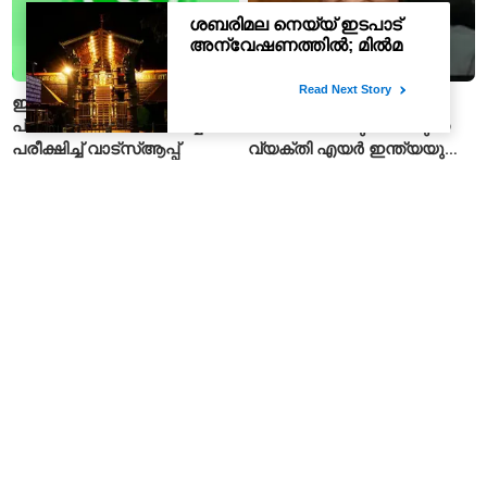
ഇന്ത്യയിൽ
പാകിസ്താന്റെ പിഐഎയെ
പ്രായസ്ഥിരീകരണ ഫീച്ചർ
നയിക്കാനൊരുങ്ങിയിരുന്ന
പരീക്ഷിച്ച് വാട്‌സ്ആപ്പ്
വ്യക്തി എയർ ഇന്ത്യയുടെ
പുതിയ സിഇഒ
എബോള സമാന
ഇഎംഐ മുടങ്ങിയാൽ
ലക്ഷണങ്ങളോടെ
ബാങ്കിന് നിങ്ങളുടെ ഫോൺ
യാത്രക്കാരൻ മരിച്ചു;
ലോക്ക് ചെയ്യാനാകുമോ?
കോംഗോയിൽ 200-ഓളം
ആർബിഐയുടെ പുതിയ
യാത്രക്കാരെ
ചട്ടങ്ങൾ ഇങ്ങനെ
നിരീക്ഷണത്തിൽ