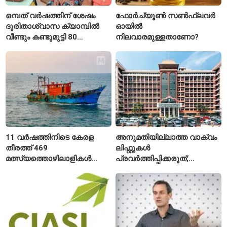
ഒമ്പത് വർഷത്തിന് ശേഷം
ഫോർച്യൂൺ സൺഫ്ലവർ
ദുരിതാശ്വാസ ക്യാമ്പിൽ
ഓയിൽ
വീണ്ടും കണ്ടുമുട്ടി 80
നിലവാരമുള്ളതാണോ?
വയസ്സുകാരായ ദമ്പതികൾ
11 വർഷത്തിനിടെ കേരള
അനുമതിയില്ലാത്ത വാക്വം
തീരത്ത് 469
ലിഫ്റ്റുകൾ
മത്സ്യത്തൊഴിലാളികൾ
പ്രവർത്തിപ്പിക്കരുത്;
മരിച്ചു; 160 പേരെ
സുരക്ഷാ
കാണാതായി, 47,773 പേരെ
അനുമതിയില്ലാത്ത
രക്ഷപ്പെടുത്തി
ലിഫ്റ്റുകൾക്ക്
ഹൈക്കോടതിയുടെ വിലക്ക്