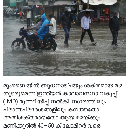
മുംബൈയിൽ ബുധനാഴ്ചയും ശക്തമായ മഴ
തുടരുമെന്ന് ഇന്ത്യൻ കാലാവസ്ഥാ വകുപ്പ്
(IMD) മുന്നറിയിപ്പ് നൽകി. നഗരത്തിലും
പ്രാന്തപ്രദേശങ്ങളിലും കനത്തതോ
അതിശക്തമായതോ ആയ മഴയ്ക്കും
മണിക്കൂറിൽ 40–50 കിലോമീറ്റർ വരെ