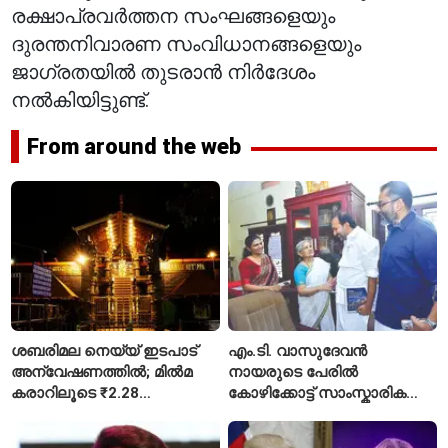
രക്ഷാപ്രവർത്തന സംഘങ്ങളെയും
ദുരന്തനിവാരണ സംവിധാനങ്ങളെയും
ജാഗ്രതയിൽ തുടരാൻ നിർദേശം
നൽകിയിട്ടുണ്ട്.
From around the web
ശബരിമല നെയ്യ് ഇടപാട്
എം.ടി. വാസുദേവൻ
അന്വേഷണത്തിൽ; മിൽമ
നായരുടെ പേരിൽ
കരാറിലൂടെ ₹2.28
കോഴിക്കോട്ട് സാംസ്കാരിക
കോടിയുടെ നഷ്ടമെന്ന്
പാർക്ക്; പ്രാരംഭ
എഫ്ഐആർ
പ്രവർത്തനങ്ങൾക്ക് ₹50