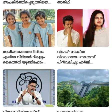
അപകീർത്തിപ്പെടുത്തിയെന്ന്
അതിഥി
ആരോപണം; അർജുൻ
ആയങ്കിക്കെതിരെ പുതിയ
കേസ്
ദേശീയ കൈത്തറി ദിനം:
വിജയ്–സംഗീത
എല്ലാ വിദ്യാർഥികളും
വിവാഹമോചനക്കേസ്
കൈത്തറി യൂണിഫോം
പിൻവലിച്ചു; ഹർജി
ധരിക്കുന്ന കേരളത്തിലെ ഈ
പിൻവലിച്ചതോടെ കേസ്
സ്കൂൾ വേറിട്ട മാതൃക
അവസാനിപ്പിച്ച് കോടതി
വിദേശ ചികിത്സയ്ക്ക്
ജലവൈദ്യുത