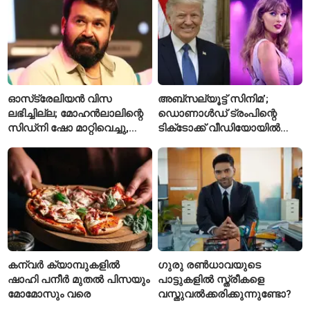
കോടി
ഓസ്‌ട്രേലിയൻ വിസ
അബ്സല്യൂട്ട് സിനിമ’;
ലഭിച്ചില്ല; മോഹൻലാലിന്റെ
ഡൊണാൾഡ് ട്രംപിന്റെ
സിഡ്‌നി ഷോ മാറ്റിവെച്ചു,
ടിക്‌ടോക്ക് വീഡിയോയിൽ
വീഡിയോയിലൂടെ ക്ഷമ
നിന്ന് ടെയ്‌ലർ സ്വിഫ്റ്റിന്റെ
ചോദിച്ച് താരം
‘August’ നീക്കം ചെയ്തു
കന്വർ ക്യാമ്പുകളിൽ
ഗുരു രൺധാവയുടെ
ഷാഹി പനീർ മുതൽ പിസയും
പാട്ടുകളിൽ സ്ത്രീകളെ
മോമോസും വരെ
വസ്തുവൽക്കരിക്കുന്നുണ്ടോ?