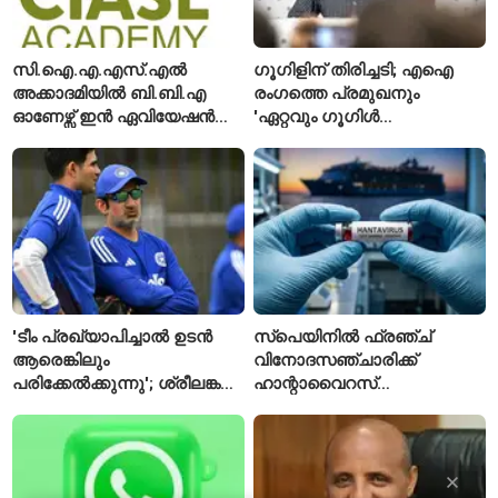
സി.ഐ.എ.എസ്.എൽ
ഗൂഗിളിന് തിരിച്ചടി; എഐ
അക്കാദമിയിൽ ബി.ബി.എ
രംഗത്തെ പ്രമുഖനും
ഓണേഴ്സ് ഇൻ ഏവിയേഷൻ
'ഏറ്റവും ഗൂഗിൾ
മാനേജ്മെന്റ്: പ്രവേശനം
വ്യക്തി'യെന്നും
ഈമാസം 12 വരെ
വിശേഷിപ്പിക്കപ്പെട്ട
ഗവേഷകൻ രാജിവെച്ചു
'ടീം പ്രഖ്യാപിച്ചാൽ ഉടൻ
സ്പെയിനിൽ ഫ്രഞ്ച്
ആരെങ്കിലും
വിനോദസഞ്ചാരിക്ക്
പരിക്കേൽക്കുന്നു'; ശ്രീലങ്കൻ
ഹാന്റാവൈറസ്
ടെസ്റ്റിന് മുൻപ് ഇന്ത്യൻ
സ്ഥിരീകരിച്ചു; രോഗിയെ
ടീമിനെ കുറിച്ച് മുൻതാരം
ഐസൊലേഷനിൽ
പ്രവേശിപ്പിച്ചു