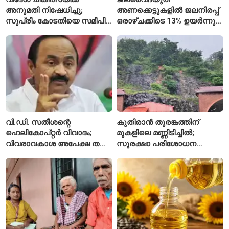
അനുമതി നിഷേധിച്ചു;
അണക്കെട്ടുകളിൽ ജലനിരപ്പ്
സുപ്രീം കോടതിയെ സമീപിച്ച്
ഒരാഴ്ചക്കിടെ 13% ഉയർന്നു;
അഭിഷേക് ബാനർജി
കഴിഞ്ഞ വർഷത്തേക്കാൾ
ഇപ്പോഴും കുറവ്
വി.ഡി. സതീശന്റെ
കുതിരാൻ തുരങ്കത്തിന്
ഹെലികോപ്റ്റർ വിവാദം;
മുകളിലെ മണ്ണിടിച്ചിൽ;
വിവരാവകാശ അപേക്ഷ തള്ളി
സുരക്ഷാ പരിശോധന
കേരള സർക്കാർ
ആരംഭിച്ച് എൻഎച്ച്എഐ