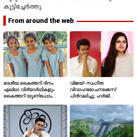
കൂട്ടിച്ചേർത്തു.
From around the web
ദേശീയ കൈത്തറി ദിനം:
വിജയ്–സംഗീത
എല്ലാ വിദ്യാർഥികളും
വിവാഹമോചനക്കേസ്
കൈത്തറി യൂണിഫോം
പിൻവലിച്ചു; ഹർജി
ധരിക്കുന്ന കേരളത്തിലെ ഈ
പിൻവലിച്ചതോടെ കേസ്
സ്കൂൾ വേറിട്ട മാതൃക
അവസാനിപ്പിച്ച് കോടതി