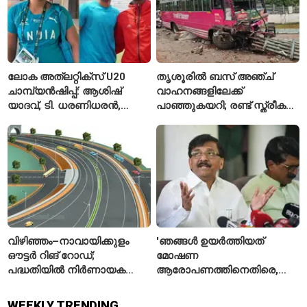
ലോക അത്‌ലറ്റിക്സ് U20
തൃശൂരിൽ ബസ് അഞ്ച്
ചാമ്പ്യൻഷിപ്പ്: ആശിഷ്
വാഹനങ്ങളിലേക്ക്
യാദവ്, ടി. ധരണിധരൻ,
പാഞ്ഞുകയറി; രണ്ട് സ്ത്രീകൾ
അമനത് കംബോജ്
മരിച്ചു, 24 പേർക്ക് പരിക്ക്
ഫൈനലിൽ
വിഴിഞ്ഞം–നാവായിക്കുളം
'ഞങ്ങൾ ഉയർത്തിയത്
ഔട്ടർ റിങ് റോഡ്;
മോഷണ
പദ്ധതിയിൽ നിർണായക
ആരോപണത്തിനെതിരെ,
മാറ്റങ്ങൾ, കേന്ദ്രം
ശ്രീരാമനെതിരെ അല്ല';
വിശദീകരണം
റിജിജുവിന് മറുപടിയുമായി
WEEKLY TRENDING