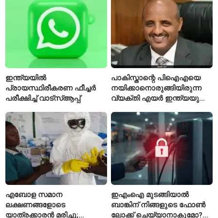
ടീമിനെ കുറിച്ച് മുൻതാരം
ഐസൊലേഷനിൽ
പ്രവേശിപ്പിച്ചു
ഇന്ത്യയിൽ
പാകിസ്താന്റെ പിഐഎയെ
പ്രായസ്ഥിരീകരണ ഫീച്ചർ
നയിക്കാനൊരുങ്ങിയിരുന്ന
പരീക്ഷിച്ച് വാട്‌സ്ആപ്പ്
വ്യക്തി എയർ ഇന്ത്യയുടെ
പുതിയ സിഇഒ
എബോള സമാന
ഇഎംഐ മുടങ്ങിയാൽ
ലക്ഷണങ്ങളോടെ
ബാങ്കിന് നിങ്ങളുടെ ഫോൺ
യാത്രക്കാരൻ മരിച്ചു;
ലോക്ക് ചെയ്യാനാകുമോ?