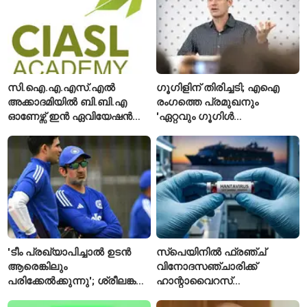
ഹൈക്കോടതിയുടെ വിലക്ക്
സി.ഐ.എ.എസ്.എൽ
ഗൂഗിളിന് തിരിച്ചടി; എഐ
അക്കാദമിയിൽ ബി.ബി.എ
രംഗത്തെ പ്രമുഖനും
ഓണേഴ്സ് ഇൻ ഏവിയേഷൻ
'ഏറ്റവും ഗൂഗിൾ
മാനേജ്മെന്റ്: പ്രവേശനം
വ്യക്തി'യെന്നും
ഈമാസം 12 വരെ
വിശേഷിപ്പിക്കപ്പെട്ട
ഗവേഷകൻ രാജിവെച്ചു
'ടീം പ്രഖ്യാപിച്ചാൽ ഉടൻ
സ്പെയിനിൽ ഫ്രഞ്ച്
ആരെങ്കിലും
വിനോദസഞ്ചാരിക്ക്
പരിക്കേൽക്കുന്നു'; ശ്രീലങ്കൻ
ഹാന്റാവൈറസ്
ടെസ്റ്റിന് മുൻപ് ഇന്ത്യൻ
സ്ഥിരീകരിച്ചു; രോഗിയെ