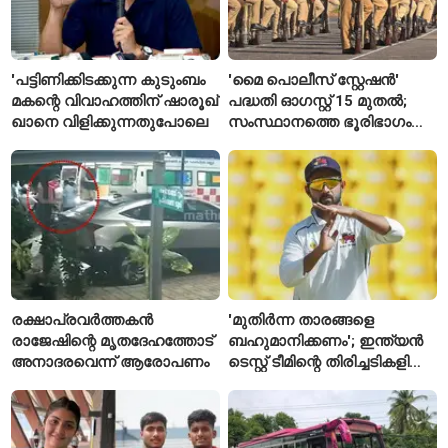
'പട്ടിണിക്കിടക്കുന്ന കുടുംബം
'മൈ പൊലീസ് സ്റ്റേഷൻ'
മകന്റെ വിവാഹത്തിന് ഷാരൂഖ്
പദ്ധതി ഓഗസ്റ്റ് 15 മുതൽ;
ഖാനെ വിളിക്കുന്നതുപോലെ
സംസ്ഥാനത്തെ ഭൂരിഭാഗം
സ്റ്റേഷനുകളുടെയും ചുമതല
എസ്‌ഐമാർക്ക്
രക്ഷാപ്രവർത്തകൻ
'മുതിർന്ന താരങ്ങളെ
രാജേഷിന്റെ മൃതദേഹത്തോട്
ബഹുമാനിക്കണം'; ഇന്ത്യൻ
അനാദരവെന്ന് ആരോപണം
ടെസ്റ്റ് ടീമിന്റെ തിരിച്ചടികളിൽ
പ്രതികരിച്ച് അജിങ്ക്യ
രഹാനെ