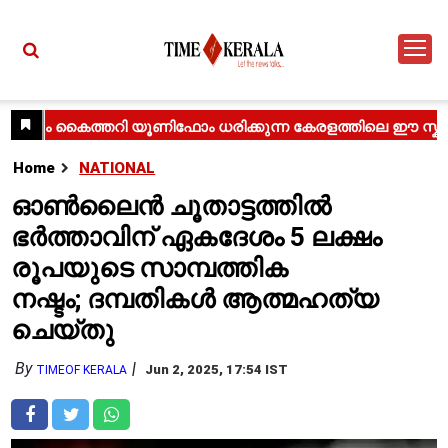
Home
NATIONAL
ഓൺലൈൻ ചൂതാട്ടത്തിൽ
ഭർത്താവിന് ഏകദേശം 5 ലക്ഷം
രൂപയുടെ സാമ്പത്തിക
നഷ്ടം; ദമ്പതികൾ ആത്മഹത്യ
ചെയ്തു
By
Jun 2, 2025, 17:54 IST
TIMEOF KERALA