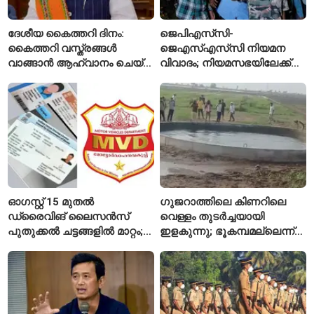
ദേശീയ കൈത്തറി ദിനം:
ജെപിഎസ്‌സി-
കൈത്തറി വസ്ത്രങ്ങൾ
ജെഎസ്എസ്‌സി നിയമന
വാങ്ങാൻ ആഹ്വാനം ചെയ്ത്
വിവാദം; നിയമസഭയിലേക്ക്
പ്രധാനമന്ത്രി
വിദ്യാർഥികളുടെ മാർച്ച് ഇന്ന്
ഓഗസ്റ്റ് 15 മുതൽ
ഗുജറാത്തിലെ കിണറിലെ
ഡ്രൈവിങ് ലൈസൻസ്
വെള്ളം തുടർച്ചയായി
പുതുക്കൽ ചട്ടങ്ങളിൽ മാറ്റം;
ഇളകുന്നു; ഭൂകമ്പമല്ലെന്ന്
വാഹനമോടിക്കുന്നവർ
വിദഗ്ധർ
അറിയേണ്ട രണ്ട് പ്രധാന
കാര്യങ്ങൾ