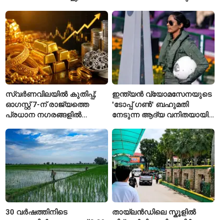
കോംഗോയിൽ 200-ഓളം
ആർബിഐയുടെ പുതിയ
യാത്രക്കാരെ
ചട്ടങ്ങൾ ഇങ്ങനെ
നിരീക്ഷണത്തിൽ
സ്വർണവിലയിൽ കുതിപ്പ്;
ഇന്ത്യൻ വ്യോമസേനയുടെ
ഓഗസ്റ്റ് 7-ന് രാജ്യത്തെ
'ടോപ്പ് ഗൺ' ബഹുമതി
പ്രധാന നഗരങ്ങളിൽ
നേടുന്ന ആദ്യ വനിതയായി
നിരക്കുകൾ ഉയർന്നു
ഭാവന കാന്ത്
30 വർഷത്തിനിടെ
തായ്‌ലൻഡിലെ സ്കൂളിൽ