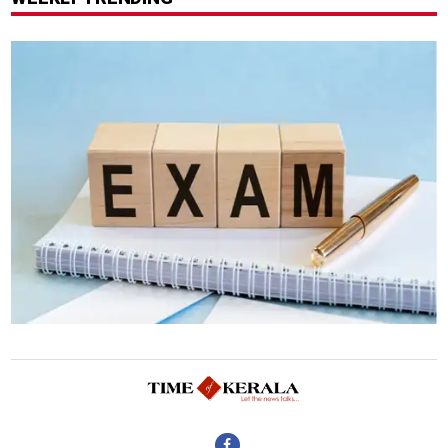
സഞ്ജയ് റാവത്ത്