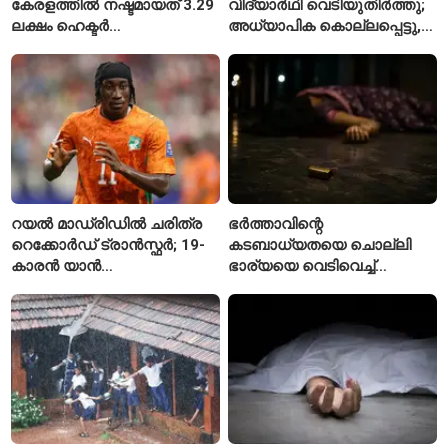
കേരളത്തിൽ നഷ്ടമായത് 3.29
വിദ്യാർഥി വെടിയുതിർത്തു;
ലക്ഷം ഹെക്ടർ
അധ്യാപിക കൊല്ലപ്പെട്ടു,
നെൽപ്പാടങ്ങൾ
നിരവധി പേർക്ക് പരിക്ക്
റയൽ മാഡ്രിഡിൽ ചരിത്ര
ഭർത്താവിന്റെ
റെക്കോർഡ് ട്രാൻസ്ഫർ; 19-
കടബാധ്യതയെ ചൊല്ലി
കാരൻ യാൻ
ഭാര്യയെ വെടിവെച്ച്
ഡിയോമാൻഡെയെ
കൊലപ്പെടുത്തി? പൂനെയിൽ
സ്വന്തമാക്കി സ്പാനിഷ്
നടുക്കം സൃഷ്ടിച്ച
വമ്പന്മാർ
കൊലപാതകം