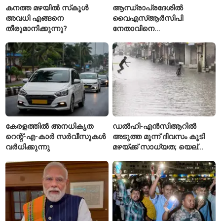
കനത്ത മഴയിൽ സ്‌കൂൾ
ആന്ധ്രാപ്രദേശിൽ
അവധി എങ്ങനെ
വൈഎസ്ആർസിപി
തീരുമാനിക്കുന്നു?
നേതാവിനെ
വെട്ടിക്കൊലപ്പെടുത്തി;
അന്വേഷണം ആരംഭിച്ച്
പൊലീസ്
കേരളത്തിൽ അനധികൃത
ഡൽഹി-എൻസിആറിൽ
റെന്റ്-എ-കാർ സർവീസുകൾ
അടുത്ത മൂന്ന് ദിവസം കൂടി
വർധിക്കുന്നു
മഴയ്ക്ക് സാധ്യത; യെല്ലോ
അലർട്ട് പ്രഖ്യാപിച്ച്
ഐഎംഡി