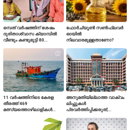
ഒമ്പത് വർഷത്തിന് ശേഷം
ഫോർച്യൂൺ സൺഫ്ലവർ
ദുരിതാശ്വാസ ക്യാമ്പിൽ
ഓയിൽ
വീണ്ടും കണ്ടുമുട്ടി 80
നിലവാരമുള്ളതാണോ?
വയസ്സുകാരായ ദമ്പതികൾ
11 വർഷത്തിനിടെ കേരള
അനുമതിയില്ലാത്ത വാക്വം
തീരത്ത് 469
ലിഫ്റ്റുകൾ
മത്സ്യത്തൊഴിലാളികൾ
പ്രവർത്തിപ്പിക്കരുത്;
മരിച്ചു; 160 പേരെ
സുരക്ഷാ
കാണാതായി, 47,773 പേരെ
അനുമതിയില്ലാത്ത
രക്ഷപ്പെടുത്തി
ലിഫ്റ്റുകൾക്ക്