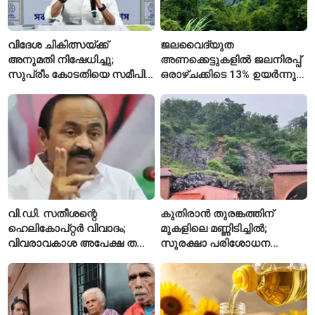
വിദേശ ചികിത്സയ്ക്ക്
ജലവൈദ്യുത
അനുമതി നിഷേധിച്ചു;
അണക്കെട്ടുകളിൽ ജലനിരപ്പ്
സുപ്രീം കോടതിയെ സമീപിച്ച്
ഒരാഴ്ചക്കിടെ 13% ഉയർന്നു;
അഭിഷേക് ബാനർജി
കഴിഞ്ഞ വർഷത്തേക്കാൾ
ഇപ്പോഴും കുറവ്
വി.ഡി. സതീശന്റെ
കുതിരാൻ തുരങ്കത്തിന്
ഹെലികോപ്റ്റർ വിവാദം;
മുകളിലെ മണ്ണിടിച്ചിൽ;
വിവരാവകാശ അപേക്ഷ തള്ളി
സുരക്ഷാ പരിശോധന
കേരള സർക്കാർ
ആരംഭിച്ച് എൻഎച്ച്എഐ