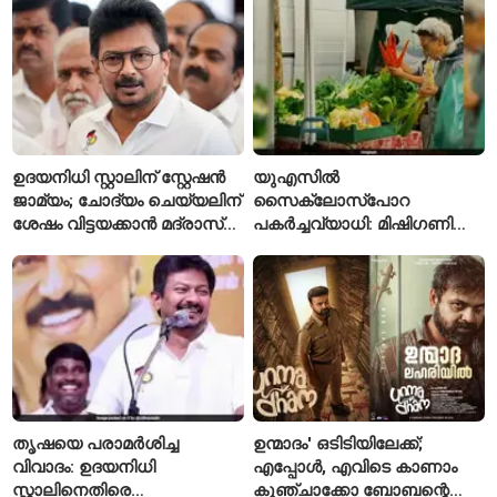
ഉദയനിധി സ്റ്റാലിന് സ്റ്റേഷൻ
യുഎസിൽ
ജാമ്യം; ചോദ്യം ചെയ്യലിന്
സൈക്ലോസ്പോറ
ശേഷം വിട്ടയക്കാൻ മദ്രാസ്
പകർച്ചവ്യാധി: മിഷിഗണിൽ
ഹൈക്കോടതി ഉത്തരവ്
ആദ്യമായി രണ്ട് മരണം
സ്ഥിരീകരിച്ചു
തൃഷയെ പരാമർശിച്ച
ഉന്മാദം' ഒടിടിയിലേക്ക്;
വിവാദം: ഉദയനിധി
എപ്പോൾ, എവിടെ കാണാം
സ്റ്റാലിനെതിരെ
കുഞ്ചാക്കോ ബോബന്റെ