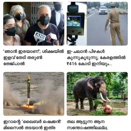
'ഞാൻ ഇരയാണ്'; ശിക്ഷയിൽ
ഇ-ചലാൻ പിഴകൾ
ഇളവ് തേടി തരുണ്‍
കുന്നുകൂടുന്നു; കേരളത്തിൽ
തേജ്പാൽ
₹416 കോടി ഇനിയും
അടയ്ക്കാനുണ്ട്
ഇറാന്റെ ‘ഖൈബർ ഷെക്കൻ’
തല ആട്ടുന്ന ആന
മിസൈൽ തടയാൻ ഇത്ര
സന്തോഷത്തിലല്ല;