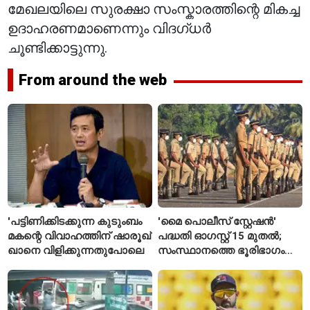
മേഖലയിലെ സുരക്ഷാ സംസ്കാരത്തിന്റെ മികച്ച
ഉദാഹരണമാണെന്നും വിദഗ്ധർ
ചൂണ്ടിക്കാട്ടുന്നു.
From around the web
'പട്ടിണിക്കിടക്കുന്ന കുടുംബം
'മൈ പൊലീസ് സ്റ്റേഷൻ'
മകന്റെ വിവാഹത്തിന് ഷാരൂഖ്
പദ്ധതി ഓഗസ്റ്റ് 15 മുതൽ;
ഖാനെ വിളിക്കുന്നതുപോലെ
സംസ്ഥാനത്തെ ഭൂരിഭാഗം
സ്റ്റേഷനുകളുടെയും ചുമതല
എസ്‌ഐമാർക്ക്