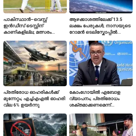
പാകിസ്ഥാൻ–വെസ്റ്റ്
ആഴക്കാശത്തിലേക്ക് 13.5
ഇൻഡീസ് ടെസ്റ്റിന്
ലക്ഷം പേരുകൾ; നാസയുടെ
കാണികളില്ല; മത്സരം
റോമൻ ടെലിസ്കോപ്പിൽ
സോഷ്യൽ മീഡിയയിൽ
പേരുകൾ അയയ്ക്കാം
പരിഹാസവിഷയം
പ്രതിരോധ ഓഹരികൾക്ക്
കോംഗോയിൽ എബോള
മുന്നേറ്റം; എച്ച്എഎൽ ഓഹരി
വ്യാപനം; പ്രതിരോധം
വില 6% ഉയർന്നു
ശക്തമാക്കണമെന്ന്
ലോകാരോഗ്യ സംഘടന