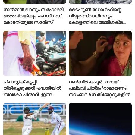
സൽമാൻ ഖാനും സഹോദരി
ടൈഫൂൺ ഡോൾഫിന്റെ
അൽവിറയ്ക്കും ചണ്ഡീഗഡ്
വിദൂര സ്വാധീനവും;
കോടതിയുടെ സമൻസ്
കേരളത്തിലെ അതിശക്ത
മഴയ്ക്ക്
കാരണമായേക്കുമെന്ന്
റിപ്പോർട്ട്
പ്ലാസ്റ്റിക് കുപ്പി
റൺബീർ കപൂർ–സായ്
തിരിച്ചെടുക്കൽ പദ്ധതിയിൽ
പല്ലവി ചിത്രം 'രാമായണം'
ബവ്കോ പിന്മാറി; ഇന്ന്
നവംബർ 6ന് തിയേറ്ററുകളിൽ
മുതൽ ഒഴിഞ്ഞ കുപ്പികൾ
സ്വീകരിക്കില്ല