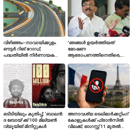
വിഴിഞ്ഞം–നാവായിക്കുളം
'ഞങ്ങൾ ഉയർത്തിയത്
ഔട്ടർ റിങ് റോഡ്;
മോഷണ
പദ്ധതിയിൽ നിർണായക
ആരോപണത്തിനെതിരെ,
മാറ്റങ്ങൾ, കേന്ദ്രം
ശ്രീരാമനെതിരെ അല്ല';
വിശദീകരണം
റിജിജുവിന് മറുപടിയുമായി
സഞ്ജയ് റാവത്ത്
ഒടിടിയിലും കുതിപ്പ്; ‘ബാലൻ:
അനാവശ്യ ടെലിമാർക്കറ്റിംഗ്
ദ ബോയ്’ക്ക് 100 മില്യൺ
കോളുകൾക്ക് ഫ്രാൻസിൽ
വ്യൂയിങ് മിനിറ്റുകൾ
വിലക്ക്; ഓഗസ്റ്റ് 11 മുതൽ
പുതിയ നിയമം