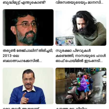
ബുദ്ധിമുട്ട് എന്തുകൊണ്ട്?
വിരസതയുടെയും മാനസിക
സമ്മർദ്ദത്തിന്റെയും
ലക്ഷണമെന്ന് വിദഗ്ധർ
തരുൺ തേജ്പാലിന് തിരിച്ചടി;
സുരക്ഷാ പിഴവുകൾ
2013-ലെ
കണ്ടെത്തി; നാസയുടെ ഹാൾ
ബലാത്സംഗക്കേസിൽ
ഓഫ് ഫെയിമിൽ ഇടംനേടി
കുറ്റക്കാരനെന്ന് ബോംബെ
മലയാളി എതിക്കൽ ഹാക്കർ
ഹൈക്കോടതി
മെറ്റ തന്റെ അക്കൗണ്ട്
കനത്ത മഴ; വിവിധ