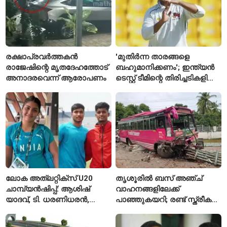
രക്ഷാപ്രവർത്തകൻ
'മുതിർന്ന താരങ്ങളെ
രാജേഷിന്റെ മൃതദേഹത്തോട്
ബഹുമാനിക്കണം'; ഇന്ത്യൻ
അനാദരവെന്ന് ആരോപണം
ടെസ്റ്റ് ടീമിന്റെ തിരിച്ചടികളിൽ
പ്രതികരിച്ച് അജിങ്ക്യ
രഹാനെ
ലോക അത്‌ലറ്റിക്സ് U20
തൃശൂരിൽ ബസ് അഞ്ച്
ചാമ്പ്യൻഷിപ്പ്: ആശിഷ്
വാഹനങ്ങളിലേക്ക്
യാദവ്, ടി. ധരണിധരൻ,
പാഞ്ഞുകയറി; രണ്ട് സ്ത്രീകൾ
അമനത് കംബോജ്
മരിച്ചു, 24 പേർക്ക് പരിക്ക്
ഫൈനലിൽ