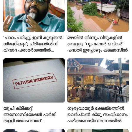
'പാഠം പഠിച്ചു, ഇനി കൂടുതൽ
മഴയിൽ വീണ്ടും വീടുകളിൽ
ശ്രദ്ധിക്കും'; പ്രിയദർശിനി
വെള്ളം; 'റൂം ഫോർ ദ റിവർ'
വിവാദ പരാമർശത്തിൽ
പദ്ധതി ഇപ്പോഴും കടലാസിൽ
വിശദീകരണവുമായി മന്ത്രി
സി.പി. ജോൺ
യുപി ക്രിക്കറ്റ്
ഗുരുവായൂർ ക്ഷേത്രത്തിൽ
അസോസിയേഷൻ ഹർജി
വെർച്വൽ ക്യൂ സംവിധാനം
തള്ളി അലഹബാദ്
പരീക്ഷണാടിസ്ഥാനത്തിൽ
ഹൈക്കോടതി
ആരംഭിച്ചു