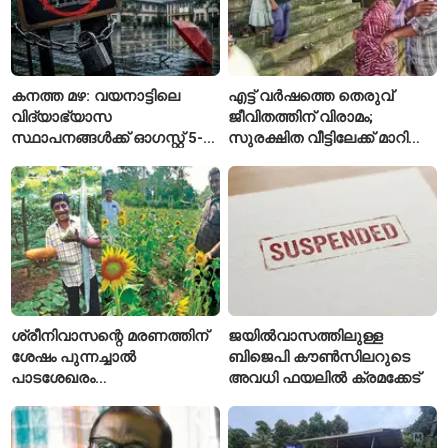
കനത്ത മഴ: വയനാട്ടിലെ
എട്ട് വർഷത്തെ തെരുവ്
വിദ്യാഭ്യാസ
ജീവിതത്തിന് വിരാമം;
സ്ഥാപനങ്ങൾക്ക് ഓഗസ്റ്റ് 5-ന്
സുരക്ഷിത വീട്ടിലേക്ക് മാറി
അവധി
പയ്യന്നൂരിലെ കുടുംബം
ശ്രീനിവാസന്റെ മരണത്തിന്
ജയിൽവാസത്തിലുള്ള
ശേഷം പുന്നച്ചാൽ
ബിജെപി കൗൺസിലറുടെ
പാടശേഖരം
അവധി ഫയലിൽ ക്രമക്കേട്
അവഗണിക്കപ്പെട്ടെന്ന്
കർഷകർ