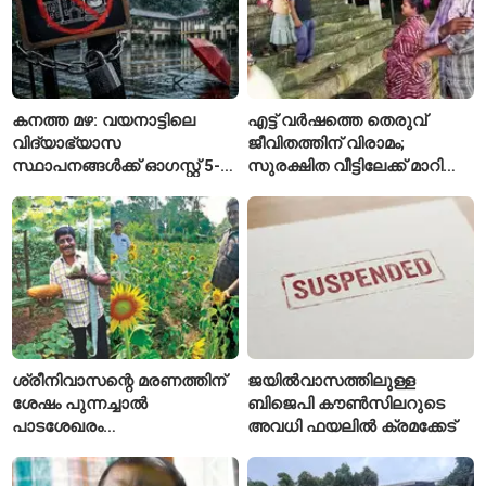
കനത്ത മഴ: വയനാട്ടിലെ
എട്ട് വർഷത്തെ തെരുവ്
വിദ്യാഭ്യാസ
ജീവിതത്തിന് വിരാമം;
സ്ഥാപനങ്ങൾക്ക് ഓഗസ്റ്റ് 5-ന്
സുരക്ഷിത വീട്ടിലേക്ക് മാറി
അവധി
പയ്യന്നൂരിലെ കുടുംബം
ശ്രീനിവാസന്റെ മരണത്തിന്
ജയിൽവാസത്തിലുള്ള
ശേഷം പുന്നച്ചാൽ
ബിജെപി കൗൺസിലറുടെ
പാടശേഖരം
അവധി ഫയലിൽ ക്രമക്കേട്
അവഗണിക്കപ്പെട്ടെന്ന്
കർഷകർ