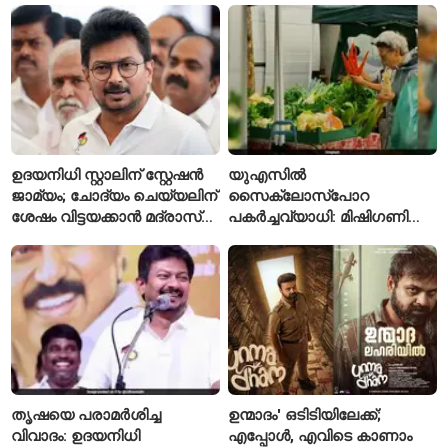
ഉദയനിധി സ്റ്റാലിന് സ്റ്റേഷൻ
യുഎസിൽ
ജാമ്യം; ചോദ്യം ചെയ്യലിന്
സൈക്ലോസ്പോറ
ശേഷം വിട്ടയക്കാൻ മദ്രാസ്
പകർച്ചവ്യാധി: മിഷിഗണിൽ
ഹൈക്കോടതി ഉത്തരവ്
ആദ്യമായി രണ്ട് മരണം
സ്ഥിരീകരിച്ചു
തൃഷയെ പരാമർശിച്ച
ഉന്മാദം' ഒടിടിയിലേക്ക്;
വിവാദം: ഉദയനിധി
എപ്പോൾ, എവിടെ കാണാം