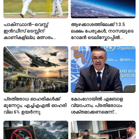
പാകിസ്ഥാൻ–വെസ്റ്റ്
ആഴക്കാശത്തിലേക്ക് 13.5
ഇൻഡീസ് ടെസ്റ്റിന്
ലക്ഷം പേരുകൾ; നാസയുടെ
കാണികളില്ല; മത്സരം
റോമൻ ടെലിസ്കോപ്പിൽ
സോഷ്യൽ മീഡിയയിൽ
പേരുകൾ അയയ്ക്കാം
പരിഹാസവിഷയം
പ്രതിരോധ ഓഹരികൾക്ക്
കോംഗോയിൽ എബോള
മുന്നേറ്റം; എച്ച്എഎൽ ഓഹരി
വ്യാപനം; പ്രതിരോധം
വില 6% ഉയർന്നു
ശക്തമാക്കണമെന്ന്
ലോകാരോഗ്യ സംഘടന