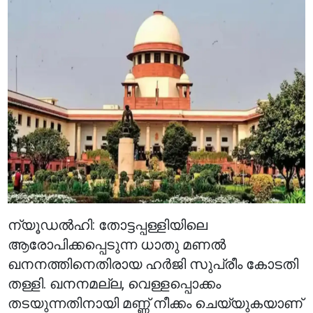
ന്യൂഡൽഹി: തോട്ടപ്പള്ളിയിലെ
ആരോപിക്കപ്പെടുന്ന ധാതു മണൽ
ഖനനത്തിനെതിരായ ഹർജി സുപ്രീം കോടതി
തള്ളി. ഖനനമല്ല, വെള്ളപ്പൊക്കം
തടയുന്നതിനായി മണ്ണ് നീക്കം ചെയ്യുകയാണ്