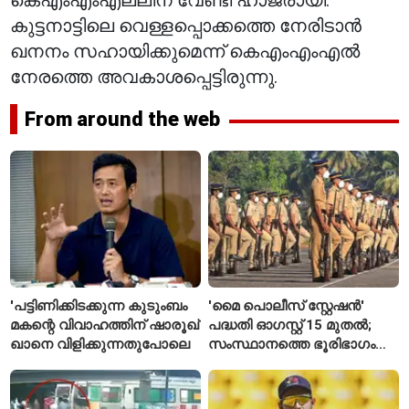
കെഎംഎംഎല്ലിന് വേണ്ടി ഹാജരായി.
കുട്ടനാട്ടിലെ വെള്ളപ്പൊക്കത്തെ നേരിടാൻ
ഖനനം സഹായിക്കുമെന്ന് കെഎംഎംഎൽ
നേരത്തെ അവകാശപ്പെട്ടിരുന്നു.
From around the web
'പട്ടിണിക്കിടക്കുന്ന കുടുംബം
'മൈ പൊലീസ് സ്റ്റേഷൻ'
മകന്റെ വിവാഹത്തിന് ഷാരൂഖ്
പദ്ധതി ഓഗസ്റ്റ് 15 മുതൽ;
ഖാനെ വിളിക്കുന്നതുപോലെ
സംസ്ഥാനത്തെ ഭൂരിഭാഗം
സ്റ്റേഷനുകളുടെയും ചുമതല
എസ്‌ഐമാർക്ക്