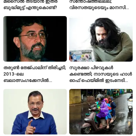
മിസൈൽ തടയാൻ ഇത്ര
സന്തോഷത്തിലല്ല;
ബുദ്ധിമുട്ട് എന്തുകൊണ്ട്?
വിരസതയുടെയും മാനസിക
സമ്മർദ്ദത്തിന്റെയും
ലക്ഷണമെന്ന് വിദഗ്ധർ
തരുൺ തേജ്പാലിന് തിരിച്ചടി;
സുരക്ഷാ പിഴവുകൾ
2013-ലെ
കണ്ടെത്തി; നാസയുടെ ഹാൾ
ബലാത്സംഗക്കേസിൽ
ഓഫ് ഫെയിമിൽ ഇടംനേടി
കുറ്റക്കാരനെന്ന് ബോംബെ
മലയാളി എതിക്കൽ ഹാക്കർ
ഹൈക്കോടതി