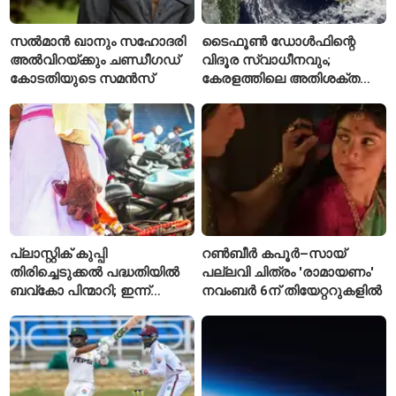
സൽമാൻ ഖാനും സഹോദരി
ടൈഫൂൺ ഡോൾഫിന്റെ
അൽവിറയ്ക്കും ചണ്ഡീഗഡ്
വിദൂര സ്വാധീനവും;
കോടതിയുടെ സമൻസ്
കേരളത്തിലെ അതിശക്ത
മഴയ്ക്ക്
കാരണമായേക്കുമെന്ന്
റിപ്പോർട്ട്
പ്ലാസ്റ്റിക് കുപ്പി
റൺബീർ കപൂർ–സായ്
തിരിച്ചെടുക്കൽ പദ്ധതിയിൽ
പല്ലവി ചിത്രം 'രാമായണം'
ബവ്കോ പിന്മാറി; ഇന്ന്
നവംബർ 6ന് തിയേറ്ററുകളിൽ
മുതൽ ഒഴിഞ്ഞ കുപ്പികൾ
സ്വീകരിക്കില്ല