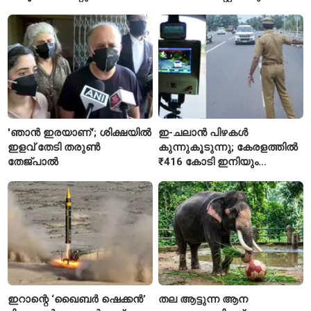
പുതിയ നിയമം
'ഞാൻ ഇരയാണ്'; ശിക്ഷയിൽ
ഇ-ചലാൻ പിഴകൾ
ഇളവ് തേടി തരുണ്‍
കുന്നുകൂടുന്നു; കേരളത്തിൽ
തേജ്പാൽ
₹416 കോടി ഇനിയും
അടയ്ക്കാനുണ്ട്
ഇറാന്റെ ‘ഖൈബർ ഷെക്കൻ’
തല ആട്ടുന്ന ആന