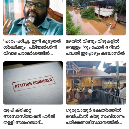
'പാഠം പഠിച്ചു, ഇനി കൂടുതൽ
മഴയിൽ വീണ്ടും വീടുകളിൽ
ശ്രദ്ധിക്കും'; പ്രിയദർശിനി
വെള്ളം; 'റൂം ഫോർ ദ റിവർ'
വിവാദ പരാമർശത്തിൽ
പദ്ധതി ഇപ്പോഴും കടലാസിൽ
വിശദീകരണവുമായി മന്ത്രി
സി.പി. ജോൺ
യുപി ക്രിക്കറ്റ്
ഗുരുവായൂർ ക്ഷേത്രത്തിൽ
അസോസിയേഷൻ ഹർജി
വെർച്വൽ ക്യൂ സംവിധാനം
തള്ളി അലഹബാദ്
പരീക്ഷണാടിസ്ഥാനത്തിൽ
ഹൈക്കോടതി
ആരംഭിച്ചു