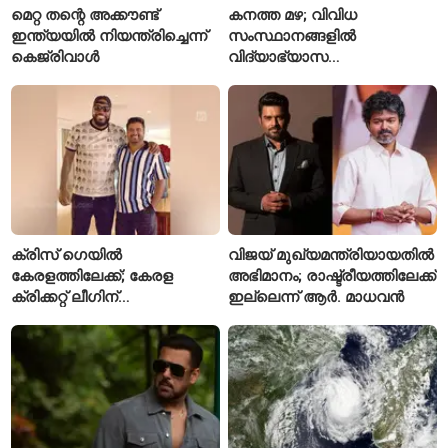
മെറ്റ തന്റെ അക്കൗണ്ട്
കനത്ത മഴ; വിവിധ
ഇന്ത്യയിൽ നിയന്ത്രിച്ചെന്ന്
സംസ്ഥാനങ്ങളിൽ
കെജ്‌രിവാൾ
വിദ്യാഭ്യാസ
സ്ഥാപനങ്ങൾക്ക് അവധി
പ്രഖ്യാപിച്ചു
ക്രിസ് ഗെയിൽ
വിജയ് മുഖ്യമന്ത്രിയായതിൽ
കേരളത്തിലേക്ക്; കേരള
അഭിമാനം; രാഷ്ട്രീയത്തിലേക്ക്
ക്രിക്കറ്റ് ലീഗിന്
ഇല്ലെന്ന് ആർ. മാധവൻ
മുന്നോടിയായി യുവ
താരങ്ങൾക്ക് പരിശീലനം
നൽകും