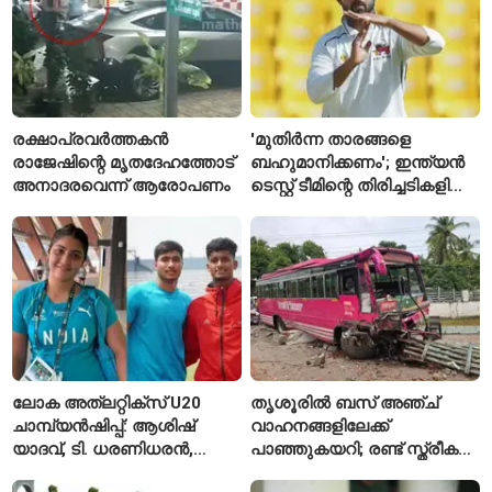
രക്ഷാപ്രവർത്തകൻ
'മുതിർന്ന താരങ്ങളെ
രാജേഷിന്റെ മൃതദേഹത്തോട്
ബഹുമാനിക്കണം'; ഇന്ത്യൻ
അനാദരവെന്ന് ആരോപണം
ടെസ്റ്റ് ടീമിന്റെ തിരിച്ചടികളിൽ
പ്രതികരിച്ച് അജിങ്ക്യ
രഹാനെ
ലോക അത്‌ലറ്റിക്സ് U20
തൃശൂരിൽ ബസ് അഞ്ച്
ചാമ്പ്യൻഷിപ്പ്: ആശിഷ്
വാഹനങ്ങളിലേക്ക്
യാദവ്, ടി. ധരണിധരൻ,
പാഞ്ഞുകയറി; രണ്ട് സ്ത്രീകൾ
അമനത് കംബോജ്
മരിച്ചു, 24 പേർക്ക് പരിക്ക്