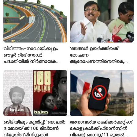
ഫൈനലിൽ
വിഴിഞ്ഞം–നാവായിക്കുളം
'ഞങ്ങൾ ഉയർത്തിയത്
ഔട്ടർ റിങ് റോഡ്;
മോഷണ
പദ്ധതിയിൽ നിർണായക
ആരോപണത്തിനെതിരെ,
മാറ്റങ്ങൾ, കേന്ദ്രം
ശ്രീരാമനെതിരെ അല്ല';
വിശദീകരണം
റിജിജുവിന് മറുപടിയുമായി
സഞ്ജയ് റാവത്ത്
ഒടിടിയിലും കുതിപ്പ്; ‘ബാലൻ:
അനാവശ്യ ടെലിമാർക്കറ്റിംഗ്
ദ ബോയ്’ക്ക് 100 മില്യൺ
കോളുകൾക്ക് ഫ്രാൻസിൽ
വ്യൂയിങ് മിനിറ്റുകൾ
വിലക്ക്; ഓഗസ്റ്റ് 11 മുതൽ