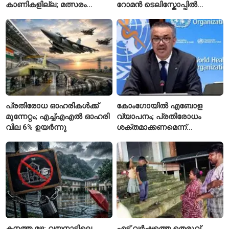
കാണികളില്ല; മത്സരം
റോമൻ ടെലിസ്കോപ്പിൽ
സോഷ്യൽ മീഡിയയിൽ
പേരുകൾ അയയ്ക്കാം
പരിഹാസവിഷയം
പ്രതിരോധ ഓഹരികൾക്ക്
കോംഗോയിൽ എബോള
മുന്നേറ്റം; എച്ച്എഎൽ ഓഹരി
വ്യാപനം; പ്രതിരോധം
വില 6% ഉയർന്നു
ശക്തമാക്കണമെന്ന്
ലോകാരോഗ്യ സംഘടന
കനത്ത മഴ: വയനാട്ടിലെ
എട്ട് വർഷത്തെ തെരുവ്