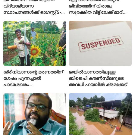
വിദ്യാഭ്യാസ
ജീവിതത്തിന് വിരാമം;
സ്ഥാപനങ്ങൾക്ക് ഓഗസ്റ്റ് 5-ന്
സുരക്ഷിത വീട്ടിലേക്ക് മാറി
അവധി
പയ്യന്നൂരിലെ കുടുംബം
ശ്രീനിവാസന്റെ മരണത്തിന്
ജയിൽവാസത്തിലുള്ള
ശേഷം പുന്നച്ചാൽ
ബിജെപി കൗൺസിലറുടെ
പാടശേഖരം
അവധി ഫയലിൽ ക്രമക്കേട്
അവഗണിക്കപ്പെട്ടെന്ന്
കർഷകർ