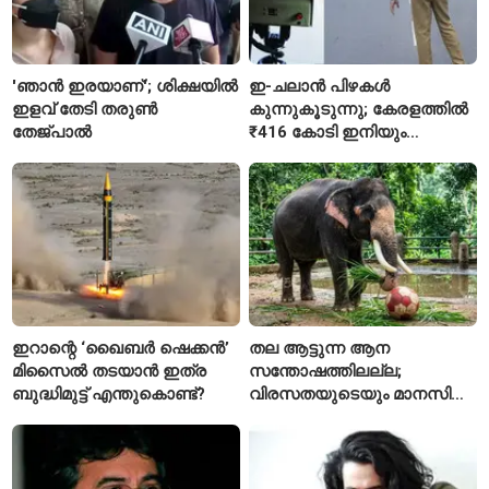
'ഞാൻ ഇരയാണ്'; ശിക്ഷയിൽ
ഇ-ചലാൻ പിഴകൾ
ഇളവ് തേടി തരുണ്‍
കുന്നുകൂടുന്നു; കേരളത്തിൽ
തേജ്പാൽ
₹416 കോടി ഇനിയും
അടയ്ക്കാനുണ്ട്
ഇറാന്റെ ‘ഖൈബർ ഷെക്കൻ’
തല ആട്ടുന്ന ആന
മിസൈൽ തടയാൻ ഇത്ര
സന്തോഷത്തിലല്ല;
ബുദ്ധിമുട്ട് എന്തുകൊണ്ട്?
വിരസതയുടെയും മാനസിക
സമ്മർദ്ദത്തിന്റെയും
ലക്ഷണമെന്ന് വിദഗ്ധർ