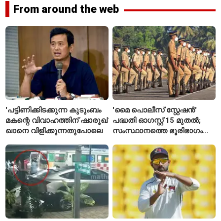
From around the web
'പട്ടിണിക്കിടക്കുന്ന കുടുംബം
'മൈ പൊലീസ് സ്റ്റേഷൻ'
മകന്റെ വിവാഹത്തിന് ഷാരൂഖ്
പദ്ധതി ഓഗസ്റ്റ് 15 മുതൽ;
ഖാനെ വിളിക്കുന്നതുപോലെ
സംസ്ഥാനത്തെ ഭൂരിഭാഗം
സ്റ്റേഷനുകളുടെയും ചുമതല
എസ്‌ഐമാർക്ക്