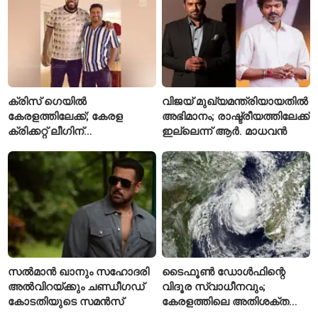
ക്രിസ് ഗെയിൽ
വിജയ് മുഖ്യമന്ത്രിയായതിൽ
കേരളത്തിലേക്ക്; കേരള
അഭിമാനം; രാഷ്ട്രീയത്തിലേക്ക്
ക്രിക്കറ്റ് ലീഗിന്
ഇല്ലെന്ന് ആർ. മാധവൻ
മുന്നോടിയായി യുവ
താരങ്ങൾക്ക് പരിശീലനം
നൽകും
സൽമാൻ ഖാനും സഹോദരി
ടൈഫൂൺ ഡോൾഫിന്റെ
അൽവിറയ്ക്കും ചണ്ഡീഗഡ്
വിദൂര സ്വാധീനവും;
കോടതിയുടെ സമൻസ്
കേരളത്തിലെ അതിശക്ത
മഴയ്ക്ക്