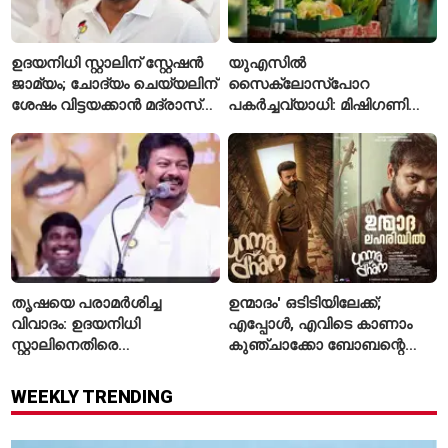
ഉദയനിധി സ്റ്റാലിന് സ്റ്റേഷൻ
യുഎസിൽ
ജാമ്യം; ചോദ്യം ചെയ്യലിന്
സൈക്ലോസ്പോറ
ശേഷം വിട്ടയക്കാൻ മദ്രാസ്
പകർച്ചവ്യാധി: മിഷിഗണിൽ
ഹൈക്കോടതി ഉത്തരവ്
ആദ്യമായി രണ്ട് മരണം
സ്ഥിരീകരിച്ചു
തൃഷയെ പരാമർശിച്ച
ഉന്മാദം' ഒടിടിയിലേക്ക്;
വിവാദം: ഉദയനിധി
എപ്പോൾ, എവിടെ കാണാം
സ്റ്റാലിനെതിരെ
കുഞ്ചാക്കോ ബോബന്റെ
ചുമത്തിയിരിക്കുന്നത്
ത്രില്ലർ?
എന്തെല്ലാം കുറ്റങ്ങൾ?
WEEKLY TRENDING