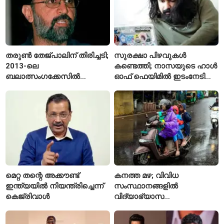
തരുൺ തേജ്പാലിന് തിരിച്ചടി;
സുരക്ഷാ പിഴവുകൾ
2013-ലെ
കണ്ടെത്തി; നാസയുടെ ഹാൾ
ബലാത്സംഗക്കേസിൽ
ഓഫ് ഫെയിമിൽ ഇടംനേടി
കുറ്റക്കാരനെന്ന് ബോംബെ
മലയാളി എതിക്കൽ ഹാക്കർ
ഹൈക്കോടതി
മെറ്റ തന്റെ അക്കൗണ്ട്
കനത്ത മഴ; വിവിധ
ഇന്ത്യയിൽ നിയന്ത്രിച്ചെന്ന്
സംസ്ഥാനങ്ങളിൽ
കെജ്‌രിവാൾ
വിദ്യാഭ്യാസ
സ്ഥാപനങ്ങൾക്ക് അവധി
പ്രഖ്യാപിച്ചു