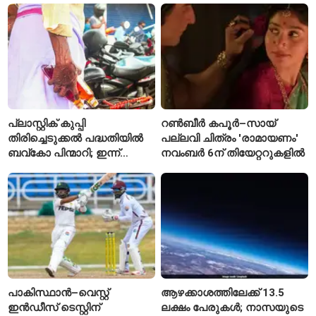
കാരണമായേക്കുമെന്ന്
റിപ്പോർട്ട്
പ്ലാസ്റ്റിക് കുപ്പി
റൺബീർ കപൂർ–സായ്
തിരിച്ചെടുക്കൽ പദ്ധതിയിൽ
പല്ലവി ചിത്രം 'രാമായണം'
ബവ്കോ പിന്മാറി; ഇന്ന്
നവംബർ 6ന് തിയേറ്ററുകളിൽ
മുതൽ ഒഴിഞ്ഞ കുപ്പികൾ
സ്വീകരിക്കില്ല
പാകിസ്ഥാൻ–വെസ്റ്റ്
ആഴക്കാശത്തിലേക്ക് 13.5
ഇൻഡീസ് ടെസ്റ്റിന്
ലക്ഷം പേരുകൾ; നാസയുടെ