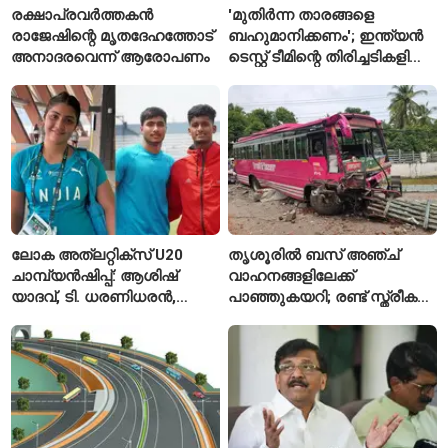
രക്ഷാപ്രവർത്തകൻ
'മുതിർന്ന താരങ്ങളെ
രാജേഷിന്റെ മൃതദേഹത്തോട്
ബഹുമാനിക്കണം'; ഇന്ത്യൻ
അനാദരവെന്ന് ആരോപണം
ടെസ്റ്റ് ടീമിന്റെ തിരിച്ചടികളിൽ
പ്രതികരിച്ച് അജിങ്ക്യ
രഹാനെ
ലോക അത്‌ലറ്റിക്സ് U20
തൃശൂരിൽ ബസ് അഞ്ച്
ചാമ്പ്യൻഷിപ്പ്: ആശിഷ്
വാഹനങ്ങളിലേക്ക്
യാദവ്, ടി. ധരണിധരൻ,
പാഞ്ഞുകയറി; രണ്ട് സ്ത്രീകൾ
അമനത് കംബോജ്
മരിച്ചു, 24 പേർക്ക് പരിക്ക്
ഫൈനലിൽ