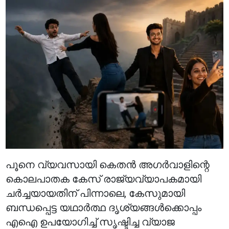
പൂനെ വ്യവസായി കെതൻ അഗർവാളിന്റെ
കൊലപാതക കേസ് രാജ്യവ്യാപകമായി
ചർച്ചയായതിന് പിന്നാലെ, കേസുമായി
ബന്ധപ്പെട്ട യഥാർത്ഥ ദൃശ്യങ്ങൾക്കൊപ്പം
എഐ ഉപയോഗിച്ച് സൃഷ്ടിച്ച വ്യാജ