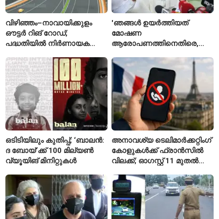
വിഴിഞ്ഞം–നാവായിക്കുളം
'ഞങ്ങൾ ഉയർത്തിയത്
ഔട്ടർ റിങ് റോഡ്;
മോഷണ
പദ്ധതിയിൽ നിർണായക
ആരോപണത്തിനെതിരെ,
മാറ്റങ്ങൾ, കേന്ദ്രം
ശ്രീരാമനെതിരെ അല്ല';
വിശദീകരണം
റിജിജുവിന് മറുപടിയുമായി
സഞ്ജയ് റാവത്ത്
ഒടിടിയിലും കുതിപ്പ്; ‘ബാലൻ:
അനാവശ്യ ടെലിമാർക്കറ്റിംഗ്
ദ ബോയ്’ക്ക് 100 മില്യൺ
കോളുകൾക്ക് ഫ്രാൻസിൽ
വ്യൂയിങ് മിനിറ്റുകൾ
വിലക്ക്; ഓഗസ്റ്റ് 11 മുതൽ
പുതിയ നിയമം