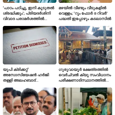
'പാഠം പഠിച്ചു, ഇനി കൂടുതൽ
മഴയിൽ വീണ്ടും വീടുകളിൽ
ശ്രദ്ധിക്കും'; പ്രിയദർശിനി
വെള്ളം; 'റൂം ഫോർ ദ റിവർ'
വിവാദ പരാമർശത്തിൽ
പദ്ധതി ഇപ്പോഴും കടലാസിൽ
വിശദീകരണവുമായി മന്ത്രി
സി.പി. ജോൺ
യുപി ക്രിക്കറ്റ്
ഗുരുവായൂർ ക്ഷേത്രത്തിൽ
അസോസിയേഷൻ ഹർജി
വെർച്വൽ ക്യൂ സംവിധാനം
തള്ളി അലഹബാദ്
പരീക്ഷണാടിസ്ഥാനത്തിൽ
ഹൈക്കോടതി
ആരംഭിച്ചു