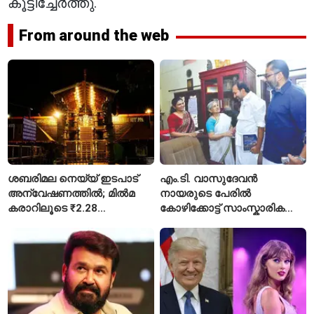
കൂട്ടിച്ചേർത്തു.
From around the web
ശബരിമല നെയ്യ് ഇടപാട്
എം.ടി. വാസുദേവൻ
അന്വേഷണത്തിൽ; മിൽമ
നായരുടെ പേരിൽ
കരാറിലൂടെ ₹2.28
കോഴിക്കോട്ട് സാംസ്കാരിക
കോടിയുടെ നഷ്ടമെന്ന്
പാർക്ക്; പ്രാരംഭ
എഫ്ഐആർ
പ്രവർത്തനങ്ങൾക്ക് ₹50
കോടി