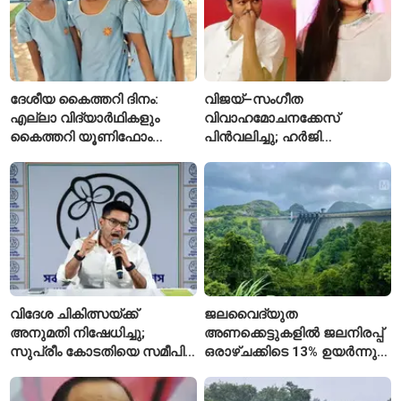
ദേശീയ കൈത്തറി ദിനം:
വിജയ്–സംഗീത
എല്ലാ വിദ്യാർഥികളും
വിവാഹമോചനക്കേസ്
കൈത്തറി യൂണിഫോം
പിൻവലിച്ചു; ഹർജി
ധരിക്കുന്ന കേരളത്തിലെ ഈ
പിൻവലിച്ചതോടെ കേസ്
സ്കൂൾ വേറിട്ട മാതൃക
അവസാനിപ്പിച്ച് കോടതി
വിദേശ ചികിത്സയ്ക്ക്
ജലവൈദ്യുത
അനുമതി നിഷേധിച്ചു;
അണക്കെട്ടുകളിൽ ജലനിരപ്പ്
സുപ്രീം കോടതിയെ സമീപിച്ച്
ഒരാഴ്ചക്കിടെ 13% ഉയർന്നു;
അഭിഷേക് ബാനർജി
കഴിഞ്ഞ വർഷത്തേക്കാൾ
ഇപ്പോഴും കുറവ്