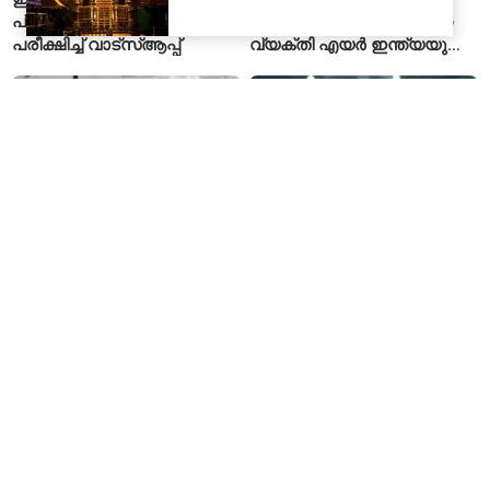
പ്രായസ്ഥിരീകരണ ഫീച്ചർ
നയിക്കാനൊരുങ്ങിയിരുന്ന
പരീക്ഷിച്ച് വാട്‌സ്ആപ്പ്
വ്യക്തി എയർ ഇന്ത്യയുടെ
പുതിയ സിഇഒ
എബോള സമാന
ഇഎംഐ മുടങ്ങിയാൽ
ലക്ഷണങ്ങളോടെ
ബാങ്കിന് നിങ്ങളുടെ ഫോൺ
യാത്രക്കാരൻ മരിച്ചു;
ലോക്ക് ചെയ്യാനാകുമോ?
കോംഗോയിൽ 200-ഓളം
ആർബിഐയുടെ പുതിയ
യാത്രക്കാരെ
ചട്ടങ്ങൾ ഇങ്ങനെ
നിരീക്ഷണത്തിൽ