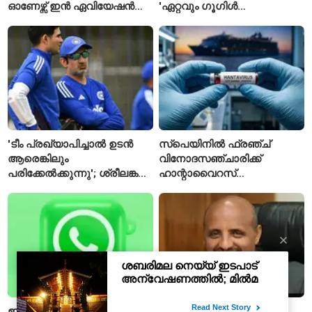
ഓണേഴ്സ് ഇൻ ഏവിയേഷൻ
'ഏറ്റവും ഗൂഗിൾ
മാനേജ്മെന്റ്: പ്രവേശനം
വ്യക്തി'യെന്നും
ഈമാസം 12 വരെ
വിശേഷിപ്പിക്കപ്പെട്ട
ഗവേഷകൻ രാജിവെച്ചു
'ടീം പ്രഖ്യാപിച്ചാൽ ഉടൻ
സ്പെയിനിൽ ഫ്രഞ്ച്
ആരെങ്കിലും
വിനോദസഞ്ചാരിക്ക്
പരിക്കേൽക്കുന്നു'; ശ്രീലങ്കൻ
ഹാന്റാവൈറസ്
ടെസ്റ്റിന് മുൻപ് ഇന്ത്യൻ
സ്ഥിരീകരിച്ചു; രോഗിയെ
ടീമിനെ കുറിച്ച് മുൻതാരം
ഐസൊലേഷനിൽ
പ്രവേശിപ്പിച്ചു
ഇന്ത്യയിൽ
പാകിസ്താന്റെ പിഐഎയെ