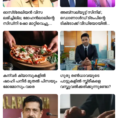
ഓസ്‌ട്രേലിയൻ വിസ
അബ്സല്യൂട്ട് സിനിമ’;
ലഭിച്ചില്ല; മോഹൻലാലിന്റെ
ഡൊണാൾഡ് ട്രംപിന്റെ
സിഡ്‌നി ഷോ മാറ്റിവെച്ചു,
ടിക്‌ടോക്ക് വീഡിയോയിൽ
വീഡിയോയിലൂടെ ക്ഷമ
നിന്ന് ടെയ്‌ലർ സ്വിഫ്റ്റിന്റെ
ചോദിച്ച് താരം
‘August’ നീക്കം ചെയ്തു
കന്വർ ക്യാമ്പുകളിൽ
ഗുരു രൺധാവയുടെ
ഷാഹി പനീർ മുതൽ പിസയും
പാട്ടുകളിൽ സ്ത്രീകളെ
മോമോസും വരെ
വസ്തുവൽക്കരിക്കുന്നുണ്ടോ?