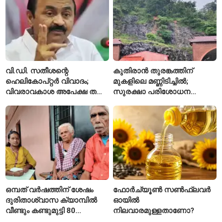
വി.ഡി. സതീശന്റെ
കുതിരാൻ തുരങ്കത്തിന്
ഹെലികോപ്റ്റർ വിവാദം;
മുകളിലെ മണ്ണിടിച്ചിൽ;
വിവരാവകാശ അപേക്ഷ തള്ളി
സുരക്ഷാ പരിശോധന
കേരള സർക്കാർ
ആരംഭിച്ച് എൻഎച്ച്എഐ
ഒമ്പത് വർഷത്തിന് ശേഷം
ഫോർച്യൂൺ സൺഫ്ലവർ
ദുരിതാശ്വാസ ക്യാമ്പിൽ
ഓയിൽ
വീണ്ടും കണ്ടുമുട്ടി 80
നിലവാരമുള്ളതാണോ?
വയസ്സുകാരായ ദമ്പതികൾ