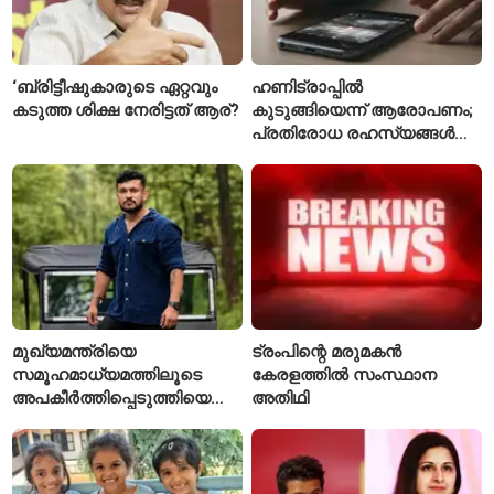
‘ബ്രിട്ടീഷുകാരുടെ ഏറ്റവും
ഹണിട്രാപ്പിൽ
കടുത്ത ശിക്ഷ നേരിട്ടത് ആര്?
കുടുങ്ങിയെന്ന് ആരോപണം;
പ്രതിരോധ രഹസ്യങ്ങൾ
ചോർത്തിയ വ്യോമസേന
വിങ് കമാൻഡർ അറസ്റ്റിൽ
മുഖ്യമന്ത്രിയെ
ട്രംപിന്റെ മരുമകൻ
സമൂഹമാധ്യമത്തിലൂടെ
കേരളത്തിൽ സംസ്ഥാന
അപകീർത്തിപ്പെടുത്തിയെന്ന്
അതിഥി
ആരോപണം; അർജുൻ
ആയങ്കിക്കെതിരെ പുതിയ
കേസ്