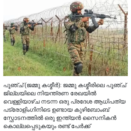
പൂഞ്ച് (ജമ്മു കശ്മീർ): ജമ്മു കശ്മീരിലെ പൂഞ്ച്
ജില്ലയിലെ നിയന്ത്രണ രേഖയിൽ
വെള്ളിയാഴ്ച നടന്ന ഒരു പ്രദേശ ആധിപത്യ
പട്രോളിംഗിനിടെ ഉണ്ടായ കുഴിബോംബ്
സ്ഫോടനത്തിൽ ഒരു ഇന്ത്യൻ സൈനികൻ
കൊല്ലപ്പെടുകയും രണ്ട് പേർക്ക്