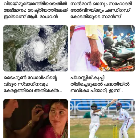
വിജയ് മുഖ്യമന്ത്രിയായതിൽ
സൽമാൻ ഖാനും സഹോദരി
അഭിമാനം; രാഷ്ട്രീയത്തിലേക്ക്
അൽവിറയ്ക്കും ചണ്ഡീഗഡ്
ഇല്ലെന്ന് ആർ. മാധവൻ
കോടതിയുടെ സമൻസ്
ടൈഫൂൺ ഡോൾഫിന്റെ
പ്ലാസ്റ്റിക് കുപ്പി
വിദൂര സ്വാധീനവും;
തിരിച്ചെടുക്കൽ പദ്ധതിയിൽ
കേരളത്തിലെ അതിശക്ത
ബവ്കോ പിന്മാറി; ഇന്ന്
മഴയ്ക്ക്
മുതൽ ഒഴിഞ്ഞ കുപ്പികൾ
കാരണമായേക്കുമെന്ന്
സ്വീകരിക്കില്ല
റിപ്പോർട്ട്