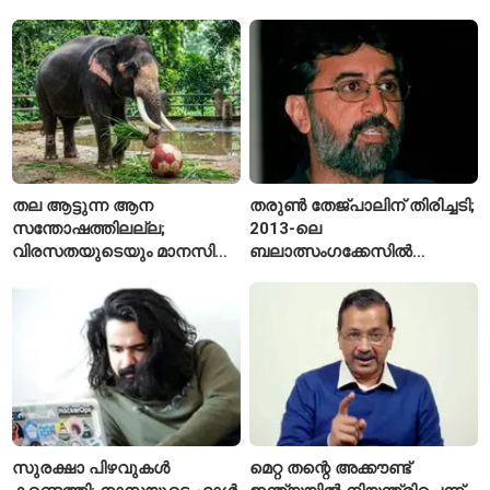
വിശദീകരണവുമായി മന്ത്രി
സി.പി. ജോൺ
തല ആട്ടുന്ന ആന
തരുൺ തേജ്പാലിന് തിരിച്ചടി;
സന്തോഷത്തിലല്ല;
2013-ലെ
വിരസതയുടെയും മാനസിക
ബലാത്സംഗക്കേസിൽ
സമ്മർദ്ദത്തിന്റെയും
കുറ്റക്കാരനെന്ന് ബോംബെ
ലക്ഷണമെന്ന് വിദഗ്ധർ
ഹൈക്കോടതി
സുരക്ഷാ പിഴവുകൾ
മെറ്റ തന്റെ അക്കൗണ്ട്