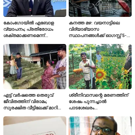
കോംഗോയിൽ എബോള
കനത്ത മഴ: വയനാട്ടിലെ
വ്യാപനം; പ്രതിരോധം
വിദ്യാഭ്യാസ
ശക്തമാക്കണമെന്ന്
സ്ഥാപനങ്ങൾക്ക് ഓഗസ്റ്റ് 5-ന്
ലോകാരോഗ്യ സംഘടന
അവധി
എട്ട് വർഷത്തെ തെരുവ്
ശ്രീനിവാസന്റെ മരണത്തിന്
ജീവിതത്തിന് വിരാമം;
ശേഷം പുന്നച്ചാൽ
സുരക്ഷിത വീട്ടിലേക്ക് മാറി
പാടശേഖരം
പയ്യന്നൂരിലെ കുടുംബം
അവഗണിക്കപ്പെട്ടെന്ന്
കർഷകർ