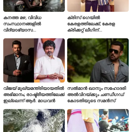
കനത്ത മഴ; വിവിധ
ക്രിസ് ഗെയിൽ
സംസ്ഥാനങ്ങളിൽ
കേരളത്തിലേക്ക്; കേരള
വിദ്യാഭ്യാസ
ക്രിക്കറ്റ് ലീഗിന്
സ്ഥാപനങ്ങൾക്ക് അവധി
മുന്നോടിയായി യുവ
പ്രഖ്യാപിച്ചു
താരങ്ങൾക്ക് പരിശീലനം
നൽകും
വിജയ് മുഖ്യമന്ത്രിയായതിൽ
സൽമാൻ ഖാനും സഹോദരി
അഭിമാനം; രാഷ്ട്രീയത്തിലേക്ക്
അൽവിറയ്ക്കും ചണ്ഡീഗഡ്
ഇല്ലെന്ന് ആർ. മാധവൻ
കോടതിയുടെ സമൻസ്