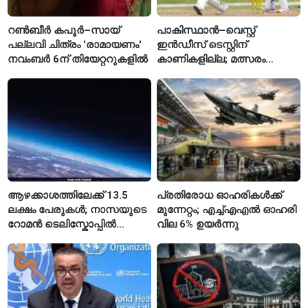
റൺബീർ കപൂർ–സായ്
പാകിസ്ഥാൻ–വെസ്റ്റ്
പല്ലവി ചിത്രം 'രാമായണം'
ഇൻഡീസ് ടെസ്റ്റിന്
നവംബർ 6ന് തിയേറ്ററുകളിൽ
കാണികളില്ല; മത്സരം
സോഷ്യൽ മീഡിയയിൽ
പരിഹാസവിഷയം
ആഴക്കാശത്തിലേക്ക് 13.5
പ്രതിരോധ ഓഹരികൾക്ക്
ലക്ഷം പേരുകൾ; നാസയുടെ
മുന്നേറ്റം; എച്ച്എഎൽ ഓഹരി
റോമൻ ടെലിസ്കോപ്പിൽ
വില 6% ഉയർന്നു
പേരുകൾ അയയ്ക്കാം