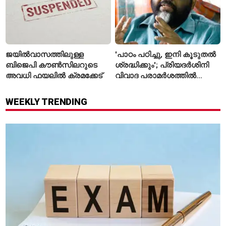
ജയിൽവാസത്തിലുള്ള
'പാഠം പഠിച്ചു, ഇനി കൂടുതൽ
ബിജെപി കൗൺസിലറുടെ
ശ്രദ്ധിക്കും'; പ്രിയദർശിനി
അവധി ഫയലിൽ ക്രമക്കേട്
വിവാദ പരാമർശത്തിൽ
വിശദീകരണവുമായി മന്ത്രി
സി.പി. ജോൺ
WEEKLY TRENDING