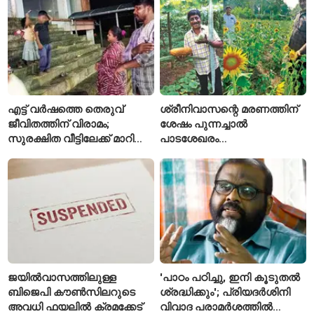
എട്ട് വർഷത്തെ തെരുവ്
ശ്രീനിവാസന്റെ മരണത്തിന്
ജീവിതത്തിന് വിരാമം;
ശേഷം പുന്നച്ചാൽ
സുരക്ഷിത വീട്ടിലേക്ക് മാറി
പാടശേഖരം
പയ്യന്നൂരിലെ കുടുംബം
അവഗണിക്കപ്പെട്ടെന്ന്
കർഷകർ
ജയിൽവാസത്തിലുള്ള
'പാഠം പഠിച്ചു, ഇനി കൂടുതൽ
ബിജെപി കൗൺസിലറുടെ
ശ്രദ്ധിക്കും'; പ്രിയദർശിനി
അവധി ഫയലിൽ ക്രമക്കേട്
വിവാദ പരാമർശത്തിൽ