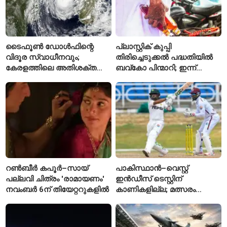
ടൈഫൂൺ ഡോൾഫിന്റെ
പ്ലാസ്റ്റിക് കുപ്പി
വിദൂര സ്വാധീനവും;
തിരിച്ചെടുക്കൽ പദ്ധതിയിൽ
കേരളത്തിലെ അതിശക്ത
ബവ്കോ പിന്മാറി; ഇന്ന്
മഴയ്ക്ക്
മുതൽ ഒഴിഞ്ഞ കുപ്പികൾ
കാരണമായേക്കുമെന്ന്
സ്വീകരിക്കില്ല
റിപ്പോർട്ട്
റൺബീർ കപൂർ–സായ്
പാകിസ്ഥാൻ–വെസ്റ്റ്
പല്ലവി ചിത്രം 'രാമായണം'
ഇൻഡീസ് ടെസ്റ്റിന്
നവംബർ 6ന് തിയേറ്ററുകളിൽ
കാണികളില്ല; മത്സരം
സോഷ്യൽ മീഡിയയിൽ
പരിഹാസവിഷയം