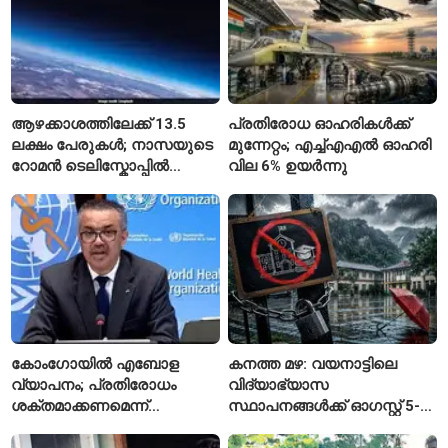
ആഴക്കാശത്തിലേക്ക് 13.5
പ്രതിരോധ ഓഹരികൾക്ക്
ലക്ഷം പേരുകൾ; നാസയുടെ
മുന്നേറ്റം; എച്ച്എഎൽ ഓഹരി
റോമൻ ടെലിസ്കോപ്പിൽ
വില 6% ഉയർന്നു
പേരുകൾ അയയ്ക്കാം
കോംഗോയിൽ എബോള
കനത്ത മഴ: വയനാട്ടിലെ
വ്യാപനം; പ്രതിരോധം
വിദ്യാഭ്യാസ
ശക്തമാക്കണമെന്ന്
സ്ഥാപനങ്ങൾക്ക് ഓഗസ്റ്റ് 5-ന്
ലോകാരോഗ്യ സംഘടന
അവധി