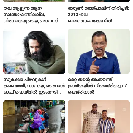
തല ആട്ടുന്ന ആന
തരുൺ തേജ്പാലിന് തിരിച്ചടി;
സന്തോഷത്തിലല്ല;
2013-ലെ
വിരസതയുടെയും മാനസിക
ബലാത്സംഗക്കേസിൽ
സമ്മർദ്ദത്തിന്റെയും
കുറ്റക്കാരനെന്ന് ബോംബെ
ലക്ഷണമെന്ന് വിദഗ്ധർ
ഹൈക്കോടതി
സുരക്ഷാ പിഴവുകൾ
മെറ്റ തന്റെ അക്കൗണ്ട്
കണ്ടെത്തി; നാസയുടെ ഹാൾ
ഇന്ത്യയിൽ നിയന്ത്രിച്ചെന്ന്
ഓഫ് ഫെയിമിൽ ഇടംനേടി
കെജ്‌രിവാൾ
മലയാളി എതിക്കൽ ഹാക്കർ