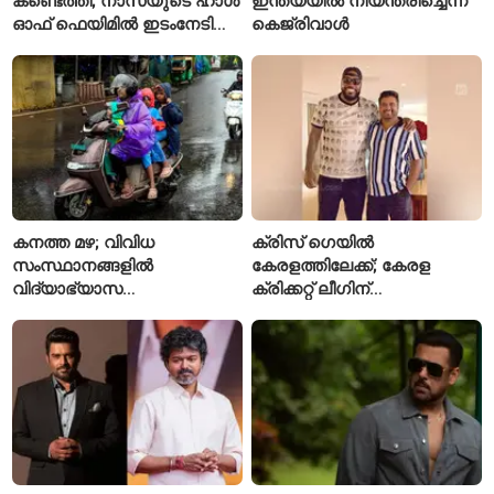
കണ്ടെത്തി; നാസയുടെ ഹാൾ
ഇന്ത്യയിൽ നിയന്ത്രിച്ചെന്ന്
ഓഫ് ഫെയിമിൽ ഇടംനേടി
കെജ്‌രിവാൾ
മലയാളി എതിക്കൽ ഹാക്കർ
കനത്ത മഴ; വിവിധ
ക്രിസ് ഗെയിൽ
സംസ്ഥാനങ്ങളിൽ
കേരളത്തിലേക്ക്; കേരള
വിദ്യാഭ്യാസ
ക്രിക്കറ്റ് ലീഗിന്
സ്ഥാപനങ്ങൾക്ക് അവധി
മുന്നോടിയായി യുവ
പ്രഖ്യാപിച്ചു
താരങ്ങൾക്ക് പരിശീലനം
നൽകും