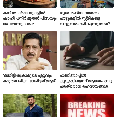
കന്വർ ക്യാമ്പുകളിൽ
ഗുരു രൺധാവയുടെ
ഷാഹി പനീർ മുതൽ പിസയും
പാട്ടുകളിൽ സ്ത്രീകളെ
മോമോസും വരെ
വസ്തുവൽക്കരിക്കുന്നുണ്ടോ?
‘ബ്രിട്ടീഷുകാരുടെ ഏറ്റവും
ഹണിട്രാപ്പിൽ
കടുത്ത ശിക്ഷ നേരിട്ടത് ആര്?
കുടുങ്ങിയെന്ന് ആരോപണം;
പ്രതിരോധ രഹസ്യങ്ങൾ
ചോർത്തിയ വ്യോമസേന
വിങ് കമാൻഡർ അറസ്റ്റിൽ