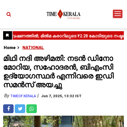
Home
NATIONAL
മിഥി നദി അഴിമതി: നടൻ ഡിനോ
മോറിയ, സഹോദരൻ, ബിഎംസി
ഉദ്യോഗസ്ഥർ എന്നിവരെ ഇഡി
സമൻസ് അയച്ചു
By
Jun 7, 2025, 13:32 IST
TIMEOF KERALA