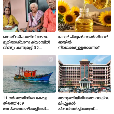
ഒമ്പത് വർഷത്തിന് ശേഷം
ഫോർച്യൂൺ സൺഫ്ലവർ
ദുരിതാശ്വാസ ക്യാമ്പിൽ
ഓയിൽ
വീണ്ടും കണ്ടുമുട്ടി 80
നിലവാരമുള്ളതാണോ?
വയസ്സുകാരായ ദമ്പതികൾ
11 വർഷത്തിനിടെ കേരള
അനുമതിയില്ലാത്ത വാക്വം
തീരത്ത് 469
ലിഫ്റ്റുകൾ
മത്സ്യത്തൊഴിലാളികൾ
പ്രവർത്തിപ്പിക്കരുത്;
മരിച്ചു; 160 പേരെ
സുരക്ഷാ