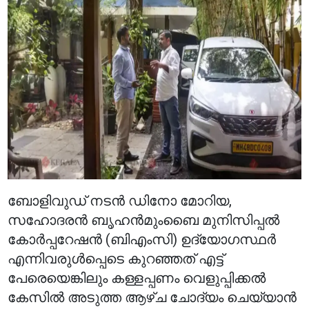
ബോളിവുഡ് നടൻ ഡിനോ മോറിയ,
സഹോദരൻ ബൃഹൻമുംബൈ മുനിസിപ്പൽ
കോർപ്പറേഷൻ (ബിഎംസി) ഉദ്യോഗസ്ഥർ
എന്നിവരുൾപ്പെടെ കുറഞ്ഞത് എട്ട്
പേരെയെങ്കിലും കള്ളപ്പണം വെളുപ്പിക്കൽ
കേസിൽ അടുത്ത ആഴ്ച ചോദ്യം ചെയ്യാൻ