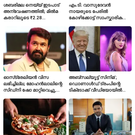
ശബരിമല നെയ്യ് ഇടപാട്
എം.ടി. വാസുദേവൻ
അന്വേഷണത്തിൽ; മിൽമ
നായരുടെ പേരിൽ
കരാറിലൂടെ ₹2.28
കോഴിക്കോട്ട് സാംസ്കാരിക
കോടിയുടെ നഷ്ടമെന്ന്
പാർക്ക്; പ്രാരംഭ
എഫ്ഐആർ
പ്രവർത്തനങ്ങൾക്ക് ₹50
കോടി
ഓസ്‌ട്രേലിയൻ വിസ
അബ്സല്യൂട്ട് സിനിമ’;
ലഭിച്ചില്ല; മോഹൻലാലിന്റെ
ഡൊണാൾഡ് ട്രംപിന്റെ
സിഡ്‌നി ഷോ മാറ്റിവെച്ചു,
ടിക്‌ടോക്ക് വീഡിയോയിൽ
വീഡിയോയിലൂടെ ക്ഷമ
നിന്ന് ടെയ്‌ലർ സ്വിഫ്റ്റിന്റെ
ചോദിച്ച് താരം
‘August’ നീക്കം ചെയ്തു