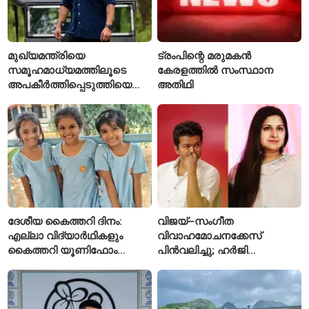
മുഖ്യമന്ത്രിയെ
ട്രംപിന്റെ മരുമകൻ
സമൂഹമാധ്യമത്തിലൂടെ
കേരളത്തിൽ സംസ്ഥാന
അപകീർത്തിപ്പെടുത്തിയെന്ന്
അതിഥി
ആരോപണം; അർജുൻ
ആയങ്കിക്കെതിരെ പുതിയ
കേസ്
ദേശീയ കൈത്തറി ദിനം:
വിജയ്–സംഗീത
എല്ലാ വിദ്യാർഥികളും
വിവാഹമോചനക്കേസ്
കൈത്തറി യൂണിഫോം
പിൻവലിച്ചു; ഹർജി
ധരിക്കുന്ന കേരളത്തിലെ ഈ
പിൻവലിച്ചതോടെ കേസ്
സ്കൂൾ വേറിട്ട മാതൃക
അവസാനിപ്പിച്ച് കോടതി