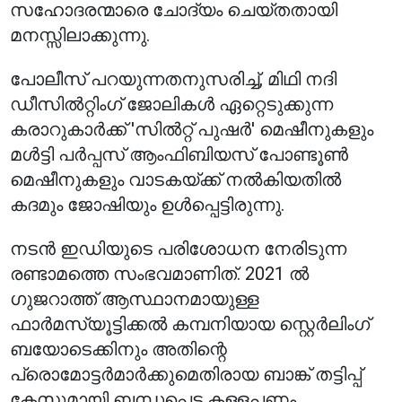
സഹോദരന്മാരെ ചോദ്യം ചെയ്തതായി
മനസ്സിലാക്കുന്നു.
പോലീസ് പറയുന്നതനുസരിച്ച്, മിഥി നദി
ഡീസിൽറ്റിംഗ് ജോലികൾ ഏറ്റെടുക്കുന്ന
കരാറുകാർക്ക് 'സിൽറ്റ് പുഷർ' മെഷീനുകളും
മൾട്ടി പർപ്പസ് ആംഫിബിയസ് പോണ്ടൂൺ
മെഷീനുകളും വാടകയ്ക്ക് നൽകിയതിൽ
കദമും ജോഷിയും ഉൾപ്പെട്ടിരുന്നു.
നടൻ ഇഡിയുടെ പരിശോധന നേരിടുന്ന
രണ്ടാമത്തെ സംഭവമാണിത്. 2021 ൽ
ഗുജറാത്ത് ആസ്ഥാനമായുള്ള
ഫാർമസ്യൂട്ടിക്കൽ കമ്പനിയായ സ്റ്റെർലിംഗ്
ബയോടെക്കിനും അതിന്റെ
പ്രൊമോട്ടർമാർക്കുമെതിരായ ബാങ്ക് തട്ടിപ്പ്
കേസുമായി ബന്ധപ്പെട്ട കള്ളപ്പണം