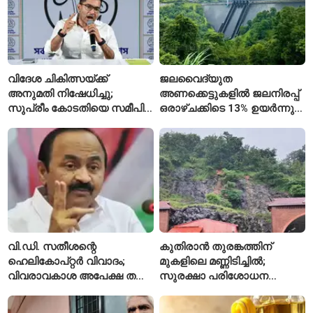
വിദേശ ചികിത്സയ്ക്ക്
ജലവൈദ്യുത
അനുമതി നിഷേധിച്ചു;
അണക്കെട്ടുകളിൽ ജലനിരപ്പ്
സുപ്രീം കോടതിയെ സമീപിച്ച്
ഒരാഴ്ചക്കിടെ 13% ഉയർന്നു;
അഭിഷേക് ബാനർജി
കഴിഞ്ഞ വർഷത്തേക്കാൾ
ഇപ്പോഴും കുറവ്
വി.ഡി. സതീശന്റെ
കുതിരാൻ തുരങ്കത്തിന്
ഹെലികോപ്റ്റർ വിവാദം;
മുകളിലെ മണ്ണിടിച്ചിൽ;
വിവരാവകാശ അപേക്ഷ തള്ളി
സുരക്ഷാ പരിശോധന
കേരള സർക്കാർ
ആരംഭിച്ച് എൻഎച്ച്എഐ