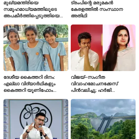
മുഖ്യമന്ത്രിയെ
ട്രംപിന്റെ മരുമകൻ
സമൂഹമാധ്യമത്തിലൂടെ
കേരളത്തിൽ സംസ്ഥാന
അപകീർത്തിപ്പെടുത്തിയെന്ന്
അതിഥി
ആരോപണം; അർജുൻ
ആയങ്കിക്കെതിരെ പുതിയ
കേസ്
ദേശീയ കൈത്തറി ദിനം:
വിജയ്–സംഗീത
എല്ലാ വിദ്യാർഥികളും
വിവാഹമോചനക്കേസ്
കൈത്തറി യൂണിഫോം
പിൻവലിച്ചു; ഹർജി
ധരിക്കുന്ന കേരളത്തിലെ ഈ
പിൻവലിച്ചതോടെ കേസ്
സ്കൂൾ വേറിട്ട മാതൃക
അവസാനിപ്പിച്ച് കോടതി