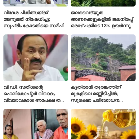
വിദേശ ചികിത്സയ്ക്ക്
ജലവൈദ്യുത
അനുമതി നിഷേധിച്ചു;
അണക്കെട്ടുകളിൽ ജലനിരപ്പ്
സുപ്രീം കോടതിയെ സമീപിച്ച്
ഒരാഴ്ചക്കിടെ 13% ഉയർന്നു;
അഭിഷേക് ബാനർജി
കഴിഞ്ഞ വർഷത്തേക്കാൾ
ഇപ്പോഴും കുറവ്
വി.ഡി. സതീശന്റെ
കുതിരാൻ തുരങ്കത്തിന്
ഹെലികോപ്റ്റർ വിവാദം;
മുകളിലെ മണ്ണിടിച്ചിൽ;
വിവരാവകാശ അപേക്ഷ തള്ളി
സുരക്ഷാ പരിശോധന
കേരള സർക്കാർ
ആരംഭിച്ച് എൻഎച്ച്എഐ