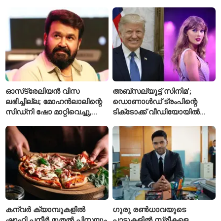
കോടിയുടെ നഷ്ടമെന്ന്
പാർക്ക്; പ്രാരംഭ
എഫ്ഐആർ
പ്രവർത്തനങ്ങൾക്ക് ₹50
കോടി
ഓസ്‌ട്രേലിയൻ വിസ
അബ്സല്യൂട്ട് സിനിമ’;
ലഭിച്ചില്ല; മോഹൻലാലിന്റെ
ഡൊണാൾഡ് ട്രംപിന്റെ
സിഡ്‌നി ഷോ മാറ്റിവെച്ചു,
ടിക്‌ടോക്ക് വീഡിയോയിൽ
വീഡിയോയിലൂടെ ക്ഷമ
നിന്ന് ടെയ്‌ലർ സ്വിഫ്റ്റിന്റെ
ചോദിച്ച് താരം
‘August’ നീക്കം ചെയ്തു
കന്വർ ക്യാമ്പുകളിൽ
ഗുരു രൺധാവയുടെ
ഷാഹി പനീർ മുതൽ പിസയും
പാട്ടുകളിൽ സ്ത്രീകളെ