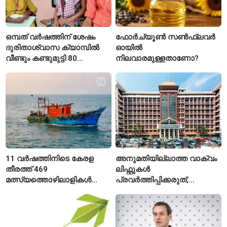
ഒമ്പത് വർഷത്തിന് ശേഷം
ഫോർച്യൂൺ സൺഫ്ലവർ
ദുരിതാശ്വാസ ക്യാമ്പിൽ
ഓയിൽ
വീണ്ടും കണ്ടുമുട്ടി 80
നിലവാരമുള്ളതാണോ?
വയസ്സുകാരായ ദമ്പതികൾ
11 വർഷത്തിനിടെ കേരള
അനുമതിയില്ലാത്ത വാക്വം
തീരത്ത് 469
ലിഫ്റ്റുകൾ
മത്സ്യത്തൊഴിലാളികൾ
പ്രവർത്തിപ്പിക്കരുത്;
മരിച്ചു; 160 പേരെ
സുരക്ഷാ
കാണാതായി, 47,773 പേരെ
അനുമതിയില്ലാത്ത
രക്ഷപ്പെടുത്തി
ലിഫ്റ്റുകൾക്ക്
ഹൈക്കോടതിയുടെ വിലക്ക്