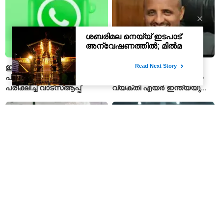
പ്രവേശിപ്പിച്ചു
ഇന്ത്യയിൽ
പാകിസ്താന്റെ പിഐഎയെ
പ്രായസ്ഥിരീകരണ ഫീച്ചർ
നയിക്കാനൊരുങ്ങിയിരുന്ന
പരീക്ഷിച്ച് വാട്‌സ്ആപ്പ്
വ്യക്തി എയർ ഇന്ത്യയുടെ
പുതിയ സിഇഒ
എബോള സമാന
ഇഎംഐ മുടങ്ങിയാൽ
ലക്ഷണങ്ങളോടെ
ബാങ്കിന് നിങ്ങളുടെ ഫോൺ
യാത്രക്കാരൻ മരിച്ചു;
ലോക്ക് ചെയ്യാനാകുമോ?
കോംഗോയിൽ 200-ഓളം
ആർബിഐയുടെ പുതിയ