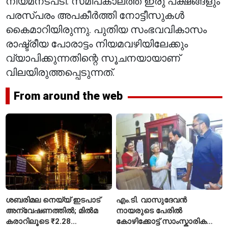
നിയമനടപടി. സമീപകാലത്ത് ഇരു പക്ഷങ്ങളും
പരസ്പരം അപകീർത്തി നോട്ടീസുകൾ
കൈമാറിയിരുന്നു. പുതിയ സംഭവവികാസം
രാഷ്ട്രീയ പോരാട്ടം നിയമവഴിയിലേക്കും
വ്യാപിക്കുന്നതിന്റെ സൂചനയായാണ്
വിലയിരുത്തപ്പെടുന്നത്.
From around the web
ശബരിമല നെയ്യ് ഇടപാട്
എം.ടി. വാസുദേവൻ
അന്വേഷണത്തിൽ; മിൽമ
നായരുടെ പേരിൽ
കരാറിലൂടെ ₹2.28
കോഴിക്കോട്ട് സാംസ്കാരിക