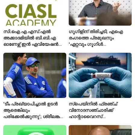
സി.ഐ.എ.എസ്.എൽ
ഗൂഗിളിന് തിരിച്ചടി; എഐ
അക്കാദമിയിൽ ബി.ബി.എ
രംഗത്തെ പ്രമുഖനും
ഓണേഴ്സ് ഇൻ ഏവിയേഷൻ
'ഏറ്റവും ഗൂഗിൾ
മാനേജ്മെന്റ്: പ്രവേശനം
വ്യക്തി'യെന്നും
ഈമാസം 12 വരെ
വിശേഷിപ്പിക്കപ്പെട്ട
ഗവേഷകൻ രാജിവെച്ചു
'ടീം പ്രഖ്യാപിച്ചാൽ ഉടൻ
സ്പെയിനിൽ ഫ്രഞ്ച്
ആരെങ്കിലും
വിനോദസഞ്ചാരിക്ക്
പരിക്കേൽക്കുന്നു'; ശ്രീലങ്കൻ
ഹാന്റാവൈറസ്
ടെസ്റ്റിന് മുൻപ് ഇന്ത്യൻ
സ്ഥിരീകരിച്ചു; രോഗിയെ
ടീമിനെ കുറിച്ച് മുൻതാരം
ഐസൊലേഷനിൽ