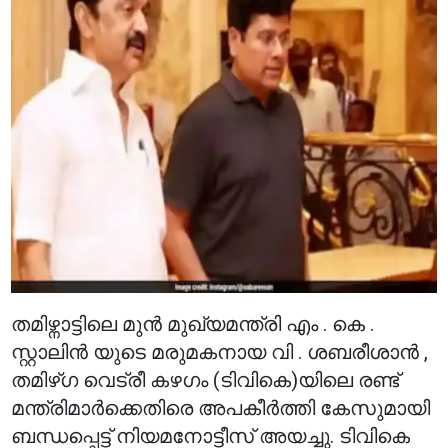
തമിഴ്നാട്ടിലെ മുൻ മുഖ്യമന്ത്രി എം . കെ .
സ്റ്റാലിൻ യുടെ മരുമകനായ വി . ശബരീശാൻ ,
തമിഴ്ഗ വെട്രീ കഴഗം (ടിവികെ)യിലെ രണ്ട്
മന്ത്രിമാർക്കെതിരെ അപകീർത്തി കേസുമായി
ബന്ധപ്പെട്ട് നിയമനോട്ടീസ് അയച്ചു. ടിവികെ