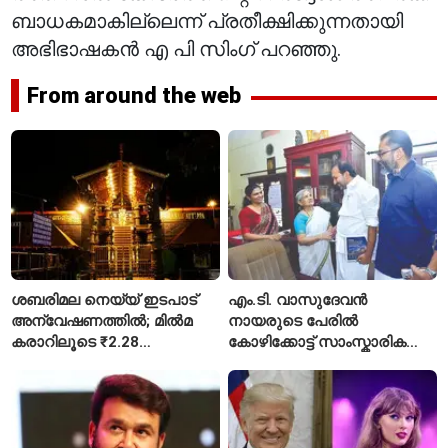
ബാധകമാകില്ലെന്ന് പ്രതീക്ഷിക്കുന്നതായി
അഭിഭാഷകൻ എ പി സിംഗ് പറഞ്ഞു.
From around the web
ശബരിമല നെയ്യ് ഇടപാട്
എം.ടി. വാസുദേവൻ
അന്വേഷണത്തിൽ; മിൽമ
നായരുടെ പേരിൽ
കരാറിലൂടെ ₹2.28
കോഴിക്കോട്ട് സാംസ്കാരിക
കോടിയുടെ നഷ്ടമെന്ന്
പാർക്ക്; പ്രാരംഭ
എഫ്ഐആർ
പ്രവർത്തനങ്ങൾക്ക് ₹50
കോടി