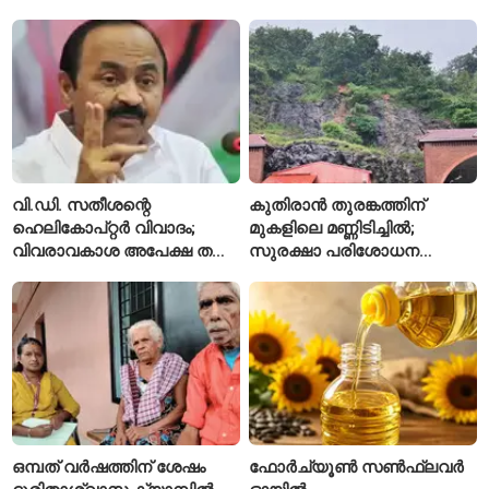
അഭിഷേക് ബാനർജി
കഴിഞ്ഞ വർഷത്തേക്കാൾ
ഇപ്പോഴും കുറവ്
വി.ഡി. സതീശന്റെ
കുതിരാൻ തുരങ്കത്തിന്
ഹെലികോപ്റ്റർ വിവാദം;
മുകളിലെ മണ്ണിടിച്ചിൽ;
വിവരാവകാശ അപേക്ഷ തള്ളി
സുരക്ഷാ പരിശോധന
കേരള സർക്കാർ
ആരംഭിച്ച് എൻഎച്ച്എഐ
ഒമ്പത് വർഷത്തിന് ശേഷം
ഫോർച്യൂൺ സൺഫ്ലവർ