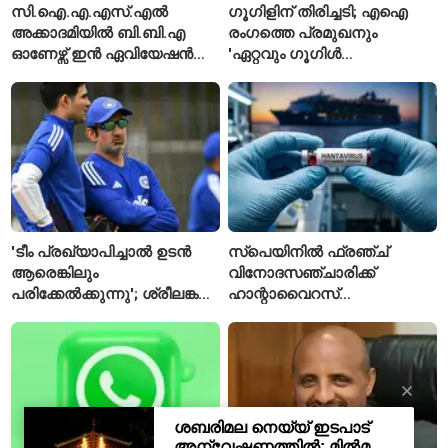
സി.ഐ.എ.എസ്.എൽ
ഗൂഗിളിന് തിരിച്ചടി; എഐ
അക്കാദമിയിൽ ബി.ബി.എ
രംഗത്തെ പ്രമുഖനും
ഓണേഴ്സ് ഇൻ ഏവിയേഷൻ
'ഏറ്റവും ഗൂഗിൾ
മാനേജ്മെന്റ്: പ്രവേശനം
വ്യക്തി'യെന്നും
ഈമാസം 12 വരെ
വിശേഷിപ്പിക്കപ്പെട്ട
ഗവേഷകൻ രാജിവെച്ചു
'ടീം പ്രഖ്യാപിച്ചാൽ ഉടൻ
സ്പെയിനിൽ ഫ്രഞ്ച്
ആരെങ്കിലും
വിനോദസഞ്ചാരിക്ക്
പരിക്കേൽക്കുന്നു'; ശ്രീലങ്കൻ
ഹാന്റാവൈറസ്
ടെസ്റ്റിന് മുൻപ് ഇന്ത്യൻ
സ്ഥിരീകരിച്ചു; രോഗിയെ
ടീമിനെ കുറിച്ച് മുൻതാരം
ഐസൊലേഷനിൽ
പ്രവേശിപ്പിച്ചു