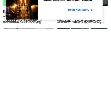
ഇന്ത്യയിൽ
പാകിസ്താന്റെ പിഐഎയെ
പ്രായസ്ഥിരീകരണ ഫീച്ചർ
നയിക്കാനൊരുങ്ങിയിരുന്ന
പരീക്ഷിച്ച് വാട്‌സ്ആപ്പ്
വ്യക്തി എയർ ഇന്ത്യയുടെ
പുതിയ സിഇഒ
എബോള സമാന
ഇഎംഐ മുടങ്ങിയാൽ
ലക്ഷണങ്ങളോടെ
ബാങ്കിന് നിങ്ങളുടെ ഫോൺ
യാത്രക്കാരൻ മരിച്ചു;
ലോക്ക് ചെയ്യാനാകുമോ?
കോംഗോയിൽ 200-ഓളം
ആർബിഐയുടെ പുതിയ
യാത്രക്കാരെ
ചട്ടങ്ങൾ ഇങ്ങനെ
നിരീക്ഷണത്തിൽ