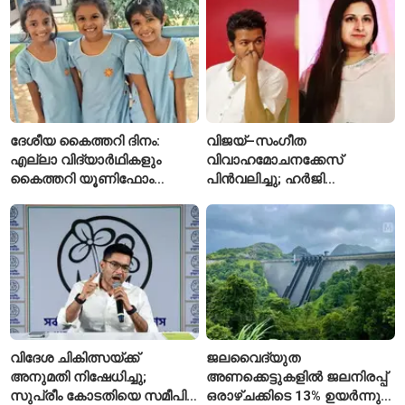
കേസ്
ദേശീയ കൈത്തറി ദിനം:
വിജയ്–സംഗീത
എല്ലാ വിദ്യാർഥികളും
വിവാഹമോചനക്കേസ്
കൈത്തറി യൂണിഫോം
പിൻവലിച്ചു; ഹർജി
ധരിക്കുന്ന കേരളത്തിലെ ഈ
പിൻവലിച്ചതോടെ കേസ്
സ്കൂൾ വേറിട്ട മാതൃക
അവസാനിപ്പിച്ച് കോടതി
വിദേശ ചികിത്സയ്ക്ക്
ജലവൈദ്യുത
അനുമതി നിഷേധിച്ചു;
അണക്കെട്ടുകളിൽ ജലനിരപ്പ്
സുപ്രീം കോടതിയെ സമീപിച്ച്
ഒരാഴ്ചക്കിടെ 13% ഉയർന്നു;