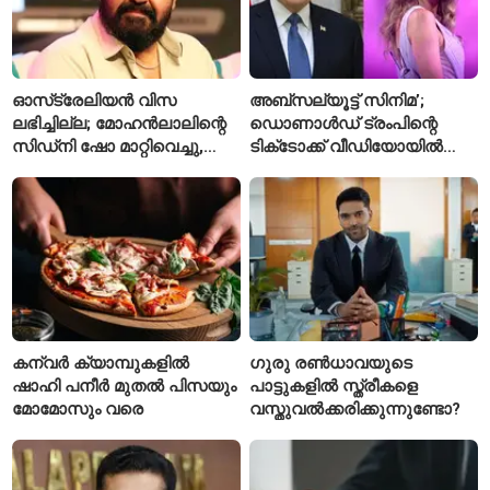
ഓസ്‌ട്രേലിയൻ വിസ
അബ്സല്യൂട്ട് സിനിമ’;
ലഭിച്ചില്ല; മോഹൻലാലിന്റെ
ഡൊണാൾഡ് ട്രംപിന്റെ
സിഡ്‌നി ഷോ മാറ്റിവെച്ചു,
ടിക്‌ടോക്ക് വീഡിയോയിൽ
വീഡിയോയിലൂടെ ക്ഷമ
നിന്ന് ടെയ്‌ലർ സ്വിഫ്റ്റിന്റെ
ചോദിച്ച് താരം
‘August’ നീക്കം ചെയ്തു
കന്വർ ക്യാമ്പുകളിൽ
ഗുരു രൺധാവയുടെ
ഷാഹി പനീർ മുതൽ പിസയും
പാട്ടുകളിൽ സ്ത്രീകളെ
മോമോസും വരെ
വസ്തുവൽക്കരിക്കുന്നുണ്ടോ?