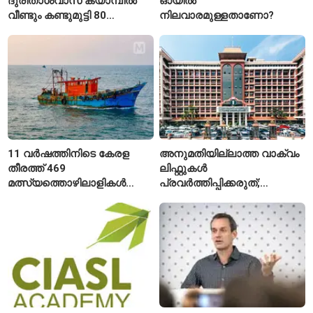
ദുരിതാശ്വാസ ക്യാമ്പിൽ
ഓയിൽ
വീണ്ടും കണ്ടുമുട്ടി 80
നിലവാരമുള്ളതാണോ?
വയസ്സുകാരായ ദമ്പതികൾ
11 വർഷത്തിനിടെ കേരള
അനുമതിയില്ലാത്ത വാക്വം
തീരത്ത് 469
ലിഫ്റ്റുകൾ
മത്സ്യത്തൊഴിലാളികൾ
പ്രവർത്തിപ്പിക്കരുത്;
മരിച്ചു; 160 പേരെ
സുരക്ഷാ
കാണാതായി, 47,773 പേരെ
അനുമതിയില്ലാത്ത
രക്ഷപ്പെടുത്തി
ലിഫ്റ്റുകൾക്ക്
ഹൈക്കോടതിയുടെ വിലക്ക്