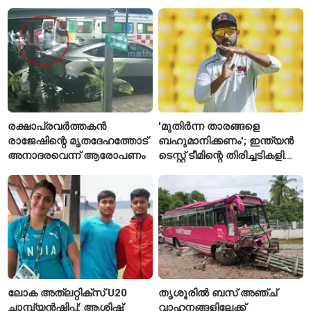
സ്റ്റേഷനുകളുടെയും ചുമതല
എസ്‌ഐമാർക്ക്
രക്ഷാപ്രവർത്തകൻ
'മുതിർന്ന താരങ്ങളെ
രാജേഷിന്റെ മൃതദേഹത്തോട്
ബഹുമാനിക്കണം'; ഇന്ത്യൻ
അനാദരവെന്ന് ആരോപണം
ടെസ്റ്റ് ടീമിന്റെ തിരിച്ചടികളിൽ
പ്രതികരിച്ച് അജിങ്ക്യ
രഹാനെ
ലോക അത്‌ലറ്റിക്സ് U20
തൃശൂരിൽ ബസ് അഞ്ച്
ചാമ്പ്യൻഷിപ്പ്: ആശിഷ്
വാഹനങ്ങളിലേക്ക്