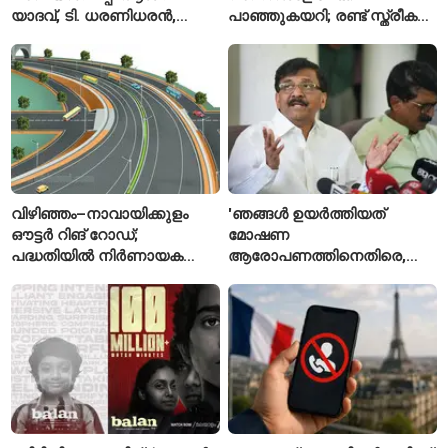
യാദവ്, ടി. ധരണിധരൻ,
പാഞ്ഞുകയറി; രണ്ട് സ്ത്രീകൾ
അമനത് കംബോജ്
മരിച്ചു, 24 പേർക്ക് പരിക്ക്
ഫൈനലിൽ
വിഴിഞ്ഞം–നാവായിക്കുളം
'ഞങ്ങൾ ഉയർത്തിയത്
ഔട്ടർ റിങ് റോഡ്;
മോഷണ
പദ്ധതിയിൽ നിർണായക
ആരോപണത്തിനെതിരെ,
മാറ്റങ്ങൾ, കേന്ദ്രം
ശ്രീരാമനെതിരെ അല്ല';
വിശദീകരണം
റിജിജുവിന് മറുപടിയുമായി
സഞ്ജയ് റാവത്ത്