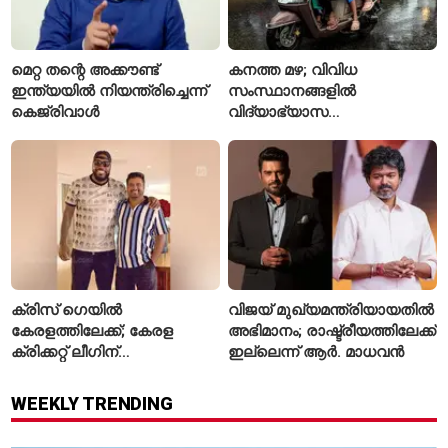
മെറ്റ തന്റെ അക്കൗണ്ട്
കനത്ത മഴ; വിവിധ
ഇന്ത്യയിൽ നിയന്ത്രിച്ചെന്ന്
സംസ്ഥാനങ്ങളിൽ
കെജ്‌രിവാൾ
വിദ്യാഭ്യാസ
സ്ഥാപനങ്ങൾക്ക് അവധി
പ്രഖ്യാപിച്ചു
ക്രിസ് ഗെയിൽ
വിജയ് മുഖ്യമന്ത്രിയായതിൽ
കേരളത്തിലേക്ക്; കേരള
അഭിമാനം; രാഷ്ട്രീയത്തിലേക്ക്
ക്രിക്കറ്റ് ലീഗിന്
ഇല്ലെന്ന് ആർ. മാധവൻ
മുന്നോടിയായി യുവ
താരങ്ങൾക്ക് പരിശീലനം
WEEKLY TRENDING
നൽകും