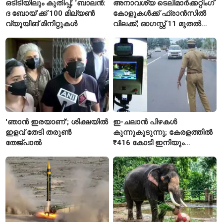
ഒടിടിയിലും കുതിപ്പ്; ‘ബാലൻ:
അനാവശ്യ ടെലിമാർക്കറ്റിംഗ്
ദ ബോയ്’ക്ക് 100 മില്യൺ
കോളുകൾക്ക് ഫ്രാൻസിൽ
വ്യൂയിങ് മിനിറ്റുകൾ
വിലക്ക്; ഓഗസ്റ്റ് 11 മുതൽ
പുതിയ നിയമം
'ഞാൻ ഇരയാണ്'; ശിക്ഷയിൽ
ഇ-ചലാൻ പിഴകൾ
ഇളവ് തേടി തരുണ്‍
കുന്നുകൂടുന്നു; കേരളത്തിൽ
തേജ്പാൽ
₹416 കോടി ഇനിയും
അടയ്ക്കാനുണ്ട്