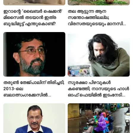
ഇറാന്റെ ‘ഖൈബർ ഷെക്കൻ’
തല ആട്ടുന്ന ആന
മിസൈൽ തടയാൻ ഇത്ര
സന്തോഷത്തിലല്ല;
ബുദ്ധിമുട്ട് എന്തുകൊണ്ട്?
വിരസതയുടെയും മാനസിക
സമ്മർദ്ദത്തിന്റെയും
ലക്ഷണമെന്ന് വിദഗ്ധർ
തരുൺ തേജ്പാലിന് തിരിച്ചടി;
സുരക്ഷാ പിഴവുകൾ
2013-ലെ
കണ്ടെത്തി; നാസയുടെ ഹാൾ
ബലാത്സംഗക്കേസിൽ
ഓഫ് ഫെയിമിൽ ഇടംനേടി
കുറ്റക്കാരനെന്ന് ബോംബെ
മലയാളി എതിക്കൽ ഹാക്കർ
ഹൈക്കോടതി