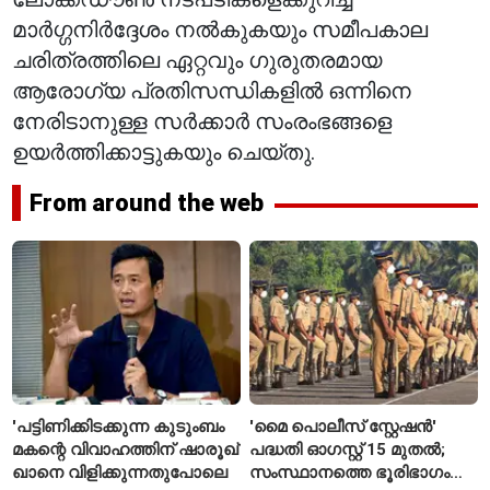
മാർഗ്ഗനിർദ്ദേശം നൽകുകയും സമീപകാല
ചരിത്രത്തിലെ ഏറ്റവും ഗുരുതരമായ
ആരോഗ്യ പ്രതിസന്ധികളിൽ ഒന്നിനെ
നേരിടാനുള്ള സർക്കാർ സംരംഭങ്ങളെ
ഉയർത്തിക്കാട്ടുകയും ചെയ്തു.
From around the web
'പട്ടിണിക്കിടക്കുന്ന കുടുംബം
'മൈ പൊലീസ് സ്റ്റേഷൻ'
മകന്റെ വിവാഹത്തിന് ഷാരൂഖ്
പദ്ധതി ഓഗസ്റ്റ് 15 മുതൽ;
ഖാനെ വിളിക്കുന്നതുപോലെ
സംസ്ഥാനത്തെ ഭൂരിഭാഗം