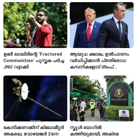
ഉമർ ഖാലിദിന്റെ ‘Fractured
ആയുധ ക്ഷാമം; ഉൽപാദനം
Communities’ പുസ്തക ചർച്ച
വർധിപ്പിക്കാൻ പ്രതിരോധ
JNU റദ്ദാക്കി
കമ്പനികളോട് ട്രംപ്
ഭരണകൂടത്തിന്റെ നിർദേശം
കോടിക്കണക്കിന് കിലോമീറ്റർ
സ്കൂൾ ബാഗിൽ
അകലെ; വോയേജർ 2നെ
കത്തിയുമായി; അക്രമ