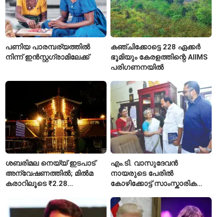
പണിയ പാരമ്പര്യത്തിൽ
കഞ്ചിക്കോട്ടെ 228 ഏക്കർ
നിന്ന് ഇൻസ്റ്റഗ്രാമിലേക്ക്
ഭൂമിയും കേരളത്തിന്റെ AIIMS
പരിഗണനയിൽ
ശബരിമല നെയ്യ് ഇടപാട്
എം.ടി. വാസുദേവൻ
അന്വേഷണത്തിൽ; മിൽമ
നായരുടെ പേരിൽ
കരാറിലൂടെ ₹2.28
കോഴിക്കോട്ട് സാംസ്കാരിക
കോടിയുടെ നഷ്ടമെന്ന്
പാർക്ക്; പ്രാരംഭ
എഫ്ഐആർ
പ്രവർത്തനങ്ങൾക്ക് ₹50
കോടി