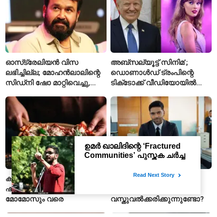
ഓസ്‌ട്രേലിയൻ വിസ
അബ്സല്യൂട്ട് സിനിമ’;
ലഭിച്ചില്ല; മോഹൻലാലിന്റെ
ഡൊണാൾഡ് ട്രംപിന്റെ
സിഡ്‌നി ഷോ മാറ്റിവെച്ചു,
ടിക്‌ടോക്ക് വീഡിയോയിൽ
വീഡിയോയിലൂടെ ക്ഷമ
നിന്ന് ടെയ്‌ലർ സ്വിഫ്റ്റിന്റെ
ചോദിച്ച് താരം
‘August’ നീക്കം ചെയ്തു
കന്വർ ക്യാമ്പുകളിൽ
ഗുരു രൺധാവയുടെ
ഷാഹി പനീർ മുതൽ പിസയും
പാട്ടുകളിൽ സ്ത്രീകളെ
മോമോസും വരെ
വസ്തുവൽക്കരിക്കുന്നുണ്ടോ?