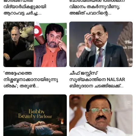
ജാർഖണ്ഡിൽ
ബാരാമതിയിൽ പരിശീലന
വിദ്യാർഥികളുമായി
വിമാനം തകർന്നുവീണു;
ആറാംവട്ട ചർച്ച;
അജിത് പവാറിന്റെ
റാഞ്ചിയിലെ സമരം 16-ാം
അപകടത്തിന് പിന്നാലെ
ദിവസത്തിലേക്ക്
രണ്ടാമത്തെ സംഭവം
‘അദ്ദേഹത്തെ
ചീഫ് ജസ്റ്റിസ്
നിശ്ശബ്ദനാക്കാനായിരുന്നു
സൂര്യകാന്തിനെ NALSAR
ശ്രമം’; തരുണ്‍
ബിരുദദാന ചടങ്ങിലേക്ക്
തേജ്പാലിനെതിരെ നടപടി
ക്ഷണിച്ചതിൽ
അന്വേഷണാത്മക
വിദ്യാർഥികളുടെ എതിർപ്പ്
മാധ്യമപ്രവർത്തനം
കാരണമെന്ന് മകൾ