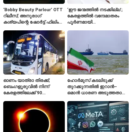
‘Bobby Beauty Parlour’ OTT
‘ഈ ജന്മത്തിൽ നടക്കില്ല’;
റിലീസ്; അനുരാഗ്
കേരളത്തിൽ വന്ദേമാതരം
കശ്യപിന്റെ ഷോർട്ട് ഫിലിം
പൂർണമായി
എവിടെ കാണാം?
ആലപിക്കില്ലെന്ന്
രാജ്മോഹൻ ഉണ്ണിത്താൻ
ഓണം യാത്രാ തിരക്ക്;
ഹോർമുസ് കടലിടുക്ക്
ബെംഗളൂരുവിൽ നിന്ന്
തുറക്കുന്നതിൽ ഇറാൻ–
കേരളത്തിലേക്ക് 90
ഒമാൻ ധാരണ അടുത്തതായി;
പ്രത്യേക ബസുകൾ
നിബന്ധനകളുമായി
ടെഹ്റാൻ