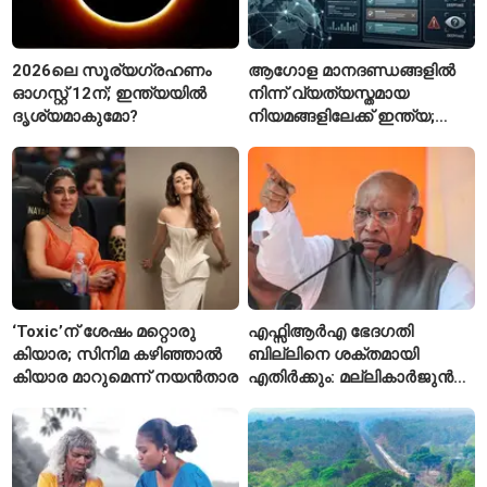
2026ലെ സൂര്യഗ്രഹണം
ആഗോള മാനദണ്ഡങ്ങളിൽ
ഓഗസ്റ്റ് 12ന്; ഇന്ത്യയിൽ
നിന്ന് വ്യത്യസ്തമായ
ദൃശ്യമാകുമോ?
നിയമങ്ങളിലേക്ക് ഇന്ത്യ;
മെറ്റയ്ക്ക് കേന്ദ്രത്തിന്റെ
സമ്മർദം
‘Toxic’ന് ശേഷം മറ്റൊരു
എഫ്സിആർഎ ഭേദഗതി
കിയാര; സിനിമ കഴിഞ്ഞാൽ
ബില്ലിനെ ശക്തമായി
കിയാര മാറുമെന്ന് നയൻതാര
എതിർക്കും: മല്ലികാർജുൻ
ഖർഗെ