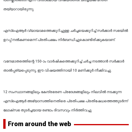
പരിഷ്കാരങ്ങൾ എന്ന വിശാലമായ വിഷയത്തിൽ ചർച്ചയ്ക്ക് മന്ത്രി
തയ്യാറായിരുന്നു.
എസ്‌ഐആർ വ്യായാമത്തെക്കുറിച്ചുള്ള ചർച്ചയെക്കുറിച്ച് സർക്കാർ സഭയിൽ
ഉറപ്പ് നൽകണമെന്ന് പ്രതിപക്ഷം നിർബന്ധിച്ചുകൊണ്ടിരിക്കുകയാണ്.
വന്ദേമാതരത്തിന്റെ 150-ാം വാർഷികത്തെക്കുറിച്ച് ചർച്ച നടത്താൻ സർക്കാർ
താൽപ്പര്യപ്പെടുന്നു, ഈ വിഷയത്തിനായി 10 മണിക്കൂർ നീക്കിവച്ചു.
12 സംസ്ഥാനങ്ങളിലും കേന്ദ്രഭരണ പ്രദേശങ്ങളിലും നിലവിൽ നടക്കുന്ന
എസ്‌ഐആർ അഭ്യാസത്തിനെതിരെ പ്രതിപക്ഷ പ്രതിഷേധത്തെത്തുടർന്ന്
ലോക്‌സഭ തുടർച്ചയായ രണ്ടാം ദിവസവും നിർത്തിവച്ചു.
From around the web