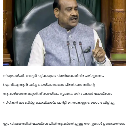
ന്യൂഡൽഹി: വോട്ടർ പട്ടികയുടെ പ്രത്യേക തീവ്ര പരിഷ്കരണം
(എസ്‌ഐആർ) ചർച്ച ചെയ്യണമെന്ന പ്രതിപക്ഷത്തിന്റെ
ആവശ്യത്തെത്തുടർന്ന് സഭയിലെ സ്തംഭനം ഒഴിവാക്കാൻ ലോക്‌സഭാ
സ്പീക്കർ ഓം ബിർള ചൊവ്വാഴ്ച പാർട്ടി നേതാക്കളുടെ യോഗം വിളിച്ചു.
ഈ വിഷയത്തിൽ ലോക്‌സഭയിൽ ആവർത്തിച്ചുള്ള തടസ്സങ്ങൾ ഉണ്ടായതിനെ