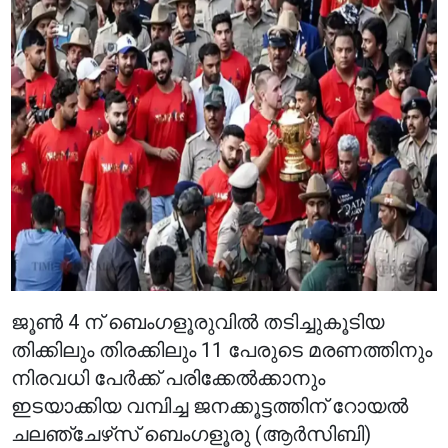
ജൂൺ 4 ന് ബെംഗളൂരുവിൽ തടിച്ചുകൂടിയ
തിക്കിലും തിരക്കിലും 11 പേരുടെ മരണത്തിനും
നിരവധി പേർക്ക് പരിക്കേൽക്കാനും
ഇടയാക്കിയ വമ്പിച്ച ജനക്കൂട്ടത്തിന് റോയൽ
ചലഞ്ചേഴ്‌സ് ബെംഗളൂരു (ആർ‌സി‌ബി)