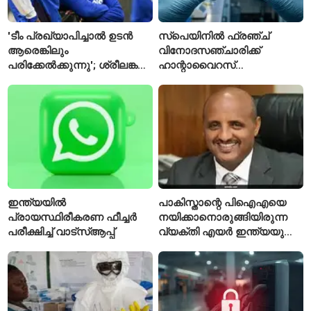
'ടീം പ്രഖ്യാപിച്ചാൽ ഉടൻ
സ്പെയിനിൽ ഫ്രഞ്ച്
ആരെങ്കിലും
വിനോദസഞ്ചാരിക്ക്
പരിക്കേൽക്കുന്നു'; ശ്രീലങ്കൻ
ഹാന്റാവൈറസ്
ടെസ്റ്റിന് മുൻപ് ഇന്ത്യൻ
സ്ഥിരീകരിച്ചു; രോഗിയെ
ടീമിനെ കുറിച്ച് മുൻതാരം
ഐസൊലേഷനിൽ
പ്രവേശിപ്പിച്ചു
ഇന്ത്യയിൽ
പാകിസ്താന്റെ പിഐഎയെ
പ്രായസ്ഥിരീകരണ ഫീച്ചർ
നയിക്കാനൊരുങ്ങിയിരുന്ന
പരീക്ഷിച്ച് വാട്‌സ്ആപ്പ്
വ്യക്തി എയർ ഇന്ത്യയുടെ
പുതിയ സിഇഒ