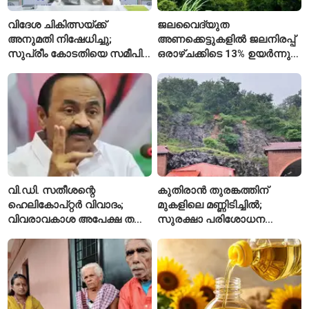
വിദേശ ചികിത്സയ്ക്ക്
ജലവൈദ്യുത
അനുമതി നിഷേധിച്ചു;
അണക്കെട്ടുകളിൽ ജലനിരപ്പ്
സുപ്രീം കോടതിയെ സമീപിച്ച്
ഒരാഴ്ചക്കിടെ 13% ഉയർന്നു;
അഭിഷേക് ബാനർജി
കഴിഞ്ഞ വർഷത്തേക്കാൾ
ഇപ്പോഴും കുറവ്
വി.ഡി. സതീശന്റെ
കുതിരാൻ തുരങ്കത്തിന്
ഹെലികോപ്റ്റർ വിവാദം;
മുകളിലെ മണ്ണിടിച്ചിൽ;
വിവരാവകാശ അപേക്ഷ തള്ളി
സുരക്ഷാ പരിശോധന
കേരള സർക്കാർ
ആരംഭിച്ച് എൻഎച്ച്എഐ