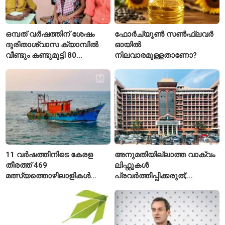
ഒമ്പത് വർഷത്തിന് ശേഷം
ഫോർച്യൂൺ സൺഫ്ലവർ
ദുരിതാശ്വാസ ക്യാമ്പിൽ
ഓയിൽ
വീണ്ടും കണ്ടുമുട്ടി 80
നിലവാരമുള്ളതാണോ?
വയസ്സുകാരായ ദമ്പതികൾ
11 വർഷത്തിനിടെ കേരള
അനുമതിയില്ലാത്ത വാക്വം
തീരത്ത് 469
ലിഫ്റ്റുകൾ
മത്സ്യത്തൊഴിലാളികൾ
പ്രവർത്തിപ്പിക്കരുത്;
മരിച്ചു; 160 പേരെ
സുരക്ഷാ
കാണാതായി, 47,773 പേരെ
അനുമതിയില്ലാത്ത
രക്ഷപ്പെടുത്തി
ലിഫ്റ്റുകൾക്ക്
ഹൈക്കോടതിയുടെ വിലക്ക്