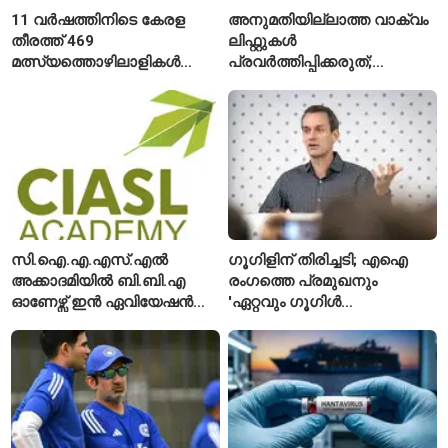
11 വർഷത്തിനിടെ കേരള
അനുമതിയില്ലാത്ത വാക്വം
തീരത്ത് 469
ലിഫ്റ്റുകൾ
മത്സ്യത്തൊഴിലാളികൾ
പ്രവർത്തിപ്പിക്കരുത്;
മരിച്ചു; 160 പേരെ
സുരക്ഷാ
കാണാതായി, 47,773 പേരെ
അനുമതിയില്ലാത്ത
രക്ഷപ്പെടുത്തി
ലിഫ്റ്റുകൾക്ക്
ഹൈക്കോടതിയുടെ വിലക്ക്
സി.ഐ.എ.എസ്.എൽ
ഗൂഗിളിന് തിരിച്ചടി; എഐ
അക്കാദമിയിൽ ബി.ബി.എ
രംഗത്തെ പ്രമുഖനും
ഓണേഴ്സ് ഇൻ ഏവിയേഷൻ
'ഏറ്റവും ഗൂഗിൾ
മാനേജ്മെന്റ്: പ്രവേശനം
വ്യക്തി'യെന്നും
ഈമാസം 12 വരെ
വിശേഷിപ്പിക്കപ്പെട്ട
ഗവേഷകൻ രാജിവെച്ചു