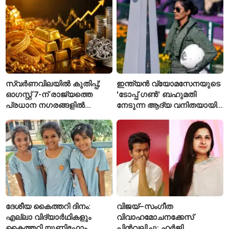
യാത്രക്കാരെ
ചട്ടങ്ങൾ ഇങ്ങനെ
നിരീക്ഷണത്തിൽ
സ്വർണവിലയിൽ കുതിപ്പ്;
ഇന്ത്യൻ വ്യോമസേനയുടെ
ഓഗസ്റ്റ് 7-ന് രാജ്യത്തെ
'ടോപ്പ് ഗൺ' ബഹുമതി
പ്രധാന നഗരങ്ങളിൽ
നേടുന്ന ആദ്യ വനിതയായി
നിരക്കുകൾ ഉയർന്നു
ഭാവന കാന്ത്
ദേശീയ കൈത്തറി ദിനം:
വിജയ്–സംഗീത
എല്ലാ വിദ്യാർഥികളും
വിവാഹമോചനക്കേസ്
കൈത്തറി യൂണിഫോം
പിൻവലിച്ചു; ഹർജി