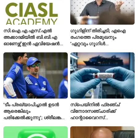
സി.ഐ.എ.എസ്.എൽ
ഗൂഗിളിന് തിരിച്ചടി; എഐ
അക്കാദമിയിൽ ബി.ബി.എ
രംഗത്തെ പ്രമുഖനും
ഓണേഴ്സ് ഇൻ ഏവിയേഷൻ
'ഏറ്റവും ഗൂഗിൾ
മാനേജ്മെന്റ്: പ്രവേശനം
വ്യക്തി'യെന്നും
ഈമാസം 12 വരെ
വിശേഷിപ്പിക്കപ്പെട്ട
ഗവേഷകൻ രാജിവെച്ചു
'ടീം പ്രഖ്യാപിച്ചാൽ ഉടൻ
സ്പെയിനിൽ ഫ്രഞ്ച്
ആരെങ്കിലും
വിനോദസഞ്ചാരിക്ക്
പരിക്കേൽക്കുന്നു'; ശ്രീലങ്കൻ
ഹാന്റാവൈറസ്
ടെസ്റ്റിന് മുൻപ് ഇന്ത്യൻ
സ്ഥിരീകരിച്ചു; രോഗിയെ
ടീമിനെ കുറിച്ച് മുൻതാരം
ഐസൊലേഷനിൽ
പ്രവേശിപ്പിച്ചു