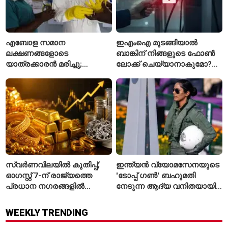
എബോള സമാന
ഇഎംഐ മുടങ്ങിയാൽ
ലക്ഷണങ്ങളോടെ
ബാങ്കിന് നിങ്ങളുടെ ഫോൺ
യാത്രക്കാരൻ മരിച്ചു;
ലോക്ക് ചെയ്യാനാകുമോ?
കോംഗോയിൽ 200-ഓളം
ആർബിഐയുടെ പുതിയ
യാത്രക്കാരെ
ചട്ടങ്ങൾ ഇങ്ങനെ
നിരീക്ഷണത്തിൽ
സ്വർണവിലയിൽ കുതിപ്പ്;
ഇന്ത്യൻ വ്യോമസേനയുടെ
ഓഗസ്റ്റ് 7-ന് രാജ്യത്തെ
'ടോപ്പ് ഗൺ' ബഹുമതി
പ്രധാന നഗരങ്ങളിൽ
നേടുന്ന ആദ്യ വനിതയായി
നിരക്കുകൾ ഉയർന്നു
ഭാവന കാന്ത്
WEEKLY TRENDING