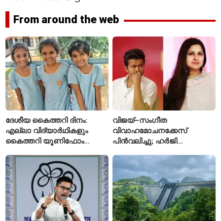
From around the web
ദേശീയ കൈത്തറി ദിനം:
വിജയ്–സംഗീത
എല്ലാ വിദ്യാർഥികളും
വിവാഹമോചനക്കേസ്
കൈത്തറി യൂണിഫോം
പിൻവലിച്ചു; ഹർജി
ധരിക്കുന്ന കേരളത്തിലെ ഈ
പിൻവലിച്ചതോടെ കേസ്
സ്കൂൾ വേറിട്ട മാതൃക
അവസാനിപ്പിച്ച് കോടതി