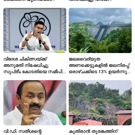
ധരിക്കുന്ന കേരളത്തിലെ ഈ
പിൻവലിച്ചതോടെ കേസ്
സ്കൂൾ വേറിട്ട മാതൃക
അവസാനിപ്പിച്ച് കോടതി
വിദേശ ചികിത്സയ്ക്ക്
ജലവൈദ്യുത
അനുമതി നിഷേധിച്ചു;
അണക്കെട്ടുകളിൽ ജലനിരപ്പ്
സുപ്രീം കോടതിയെ സമീപിച്ച്
ഒരാഴ്ചക്കിടെ 13% ഉയർന്നു;
അഭിഷേക് ബാനർജി
കഴിഞ്ഞ വർഷത്തേക്കാൾ
ഇപ്പോഴും കുറവ്
വി.ഡി. സതീശന്റെ
കുതിരാൻ തുരങ്കത്തിന്