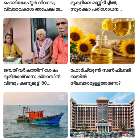
ഹെലികോപ്റ്റർ വിവാദം;
മുകളിലെ മണ്ണിടിച്ചിൽ;
വിവരാവകാശ അപേക്ഷ തള്ളി
സുരക്ഷാ പരിശോധന
കേരള സർക്കാർ
ആരംഭിച്ച് എൻഎച്ച്എഐ
ഒമ്പത് വർഷത്തിന് ശേഷം
ഫോർച്യൂൺ സൺഫ്ലവർ
ദുരിതാശ്വാസ ക്യാമ്പിൽ
ഓയിൽ
വീണ്ടും കണ്ടുമുട്ടി 80
നിലവാരമുള്ളതാണോ?
വയസ്സുകാരായ ദമ്പതികൾ