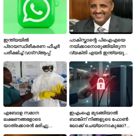
ഇന്ത്യയിൽ
പാകിസ്താന്റെ പിഐഎയെ
പ്രായസ്ഥിരീകരണ ഫീച്ചർ
നയിക്കാനൊരുങ്ങിയിരുന്ന
പരീക്ഷിച്ച് വാട്‌സ്ആപ്പ്
വ്യക്തി എയർ ഇന്ത്യയുടെ
പുതിയ സിഇഒ
എബോള സമാന
ഇഎംഐ മുടങ്ങിയാൽ
ലക്ഷണങ്ങളോടെ
ബാങ്കിന് നിങ്ങളുടെ ഫോൺ
യാത്രക്കാരൻ മരിച്ചു;
ലോക്ക് ചെയ്യാനാകുമോ?
കോംഗോയിൽ 200-ഓളം
ആർബിഐയുടെ പുതിയ