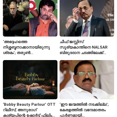
ദിവസത്തിലേക്ക്
രണ്ടാമത്തെ സംഭവം
‘അദ്ദേഹത്തെ
ചീഫ് ജസ്റ്റിസ്
നിശ്ശബ്ദനാക്കാനായിരുന്നു
സൂര്യകാന്തിനെ NALSAR
ശ്രമം’; തരുണ്‍
ബിരുദദാന ചടങ്ങിലേക്ക്
തേജ്പാലിനെതിരെ നടപടി
ക്ഷണിച്ചതിൽ
അന്വേഷണാത്മക
വിദ്യാർഥികളുടെ എതിർപ്പ്
മാധ്യമപ്രവർത്തനം
കാരണമെന്ന് മകൾ
‘Bobby Beauty Parlour’ OTT
‘ഈ ജന്മത്തിൽ നടക്കില്ല’;
റിലീസ്; അനുരാഗ്
കേരളത്തിൽ വന്ദേമാതരം
കശ്യപിന്റെ ഷോർട്ട് ഫിലിം
പൂർണമായി