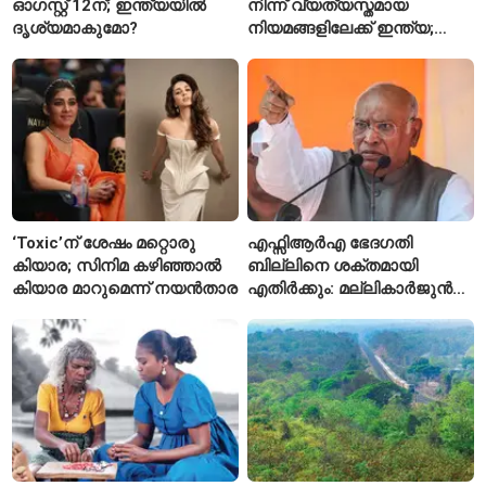
ഓഗസ്റ്റ് 12ന്; ഇന്ത്യയിൽ
നിന്ന് വ്യത്യസ്തമായ
ദൃശ്യമാകുമോ?
നിയമങ്ങളിലേക്ക് ഇന്ത്യ;
മെറ്റയ്ക്ക് കേന്ദ്രത്തിന്റെ
സമ്മർദം
‘Toxic’ന് ശേഷം മറ്റൊരു
എഫ്സിആർഎ ഭേദഗതി
കിയാര; സിനിമ കഴിഞ്ഞാൽ
ബില്ലിനെ ശക്തമായി
കിയാര മാറുമെന്ന് നയൻതാര
എതിർക്കും: മല്ലികാർജുൻ
ഖർഗെ