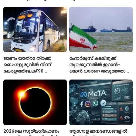
എവിടെ കാണാം?
ആലപിക്കില്ലെന്ന്
രാജ്മോഹൻ ഉണ്ണിത്താൻ
ഓണം യാത്രാ തിരക്ക്;
ഹോർമുസ് കടലിടുക്ക്
ബെംഗളൂരുവിൽ നിന്ന്
തുറക്കുന്നതിൽ ഇറാൻ–
കേരളത്തിലേക്ക് 90
ഒമാൻ ധാരണ അടുത്തതായി;
പ്രത്യേക ബസുകൾ
നിബന്ധനകളുമായി
ടെഹ്റാൻ
2026ലെ സൂര്യഗ്രഹണം
ആഗോള മാനദണ്ഡങ്ങളിൽ