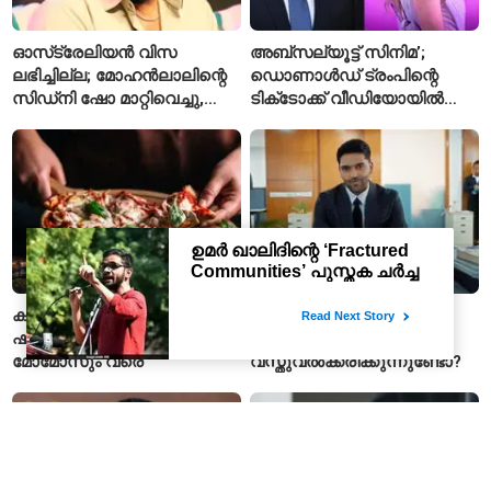
ഓസ്‌ട്രേലിയൻ വിസ
അബ്സല്യൂട്ട് സിനിമ’;
ലഭിച്ചില്ല; മോഹൻലാലിന്റെ
ഡൊണാൾഡ് ട്രംപിന്റെ
സിഡ്‌നി ഷോ മാറ്റിവെച്ചു,
ടിക്‌ടോക്ക് വീഡിയോയിൽ
വീഡിയോയിലൂടെ ക്ഷമ
നിന്ന് ടെയ്‌ലർ സ്വിഫ്റ്റിന്റെ
ചോദിച്ച് താരം
‘August’ നീക്കം ചെയ്തു
കന്വർ ക്യാമ്പുകളിൽ
ഗുരു രൺധാവയുടെ
ഷാഹി പനീർ മുതൽ പിസയും
പാട്ടുകളിൽ സ്ത്രീകളെ
മോമോസും വരെ
വസ്തുവൽക്കരിക്കുന്നുണ്ടോ?