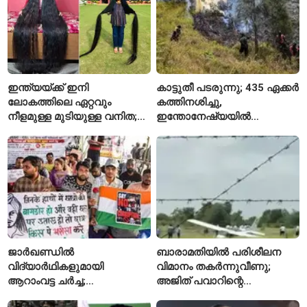
ഇന്ത്യയ്ക്ക് ഇനി
കാട്ടുതീ പടരുന്നു; 435 ഏക്കർ
ലോകത്തിലെ ഏറ്റവും
കത്തിനശിച്ചു,
നീളമുള്ള മുടിയുള്ള വനിത;
ഇന്തോനേഷ്യയിൽ
2015 മുതൽ മുടി മുറിച്ചിട്ടില്ല
ദേശീയോദ്യാനം അടച്ചു
ജാർഖണ്ഡിൽ
ബാരാമതിയിൽ പരിശീലന
വിദ്യാർഥികളുമായി
വിമാനം തകർന്നുവീണു;
ആറാംവട്ട ചർച്ച;
അജിത് പവാറിന്റെ
റാഞ്ചിയിലെ സമരം 16-ാം
അപകടത്തിന് പിന്നാലെ