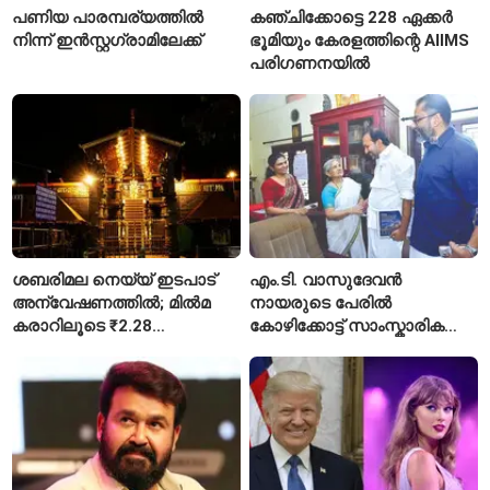
പണിയ പാരമ്പര്യത്തിൽ
കഞ്ചിക്കോട്ടെ 228 ഏക്കർ
നിന്ന് ഇൻസ്റ്റഗ്രാമിലേക്ക്
ഭൂമിയും കേരളത്തിന്റെ AIIMS
പരിഗണനയിൽ
ശബരിമല നെയ്യ് ഇടപാട്
എം.ടി. വാസുദേവൻ
അന്വേഷണത്തിൽ; മിൽമ
നായരുടെ പേരിൽ
കരാറിലൂടെ ₹2.28
കോഴിക്കോട്ട് സാംസ്കാരിക
കോടിയുടെ നഷ്ടമെന്ന്
പാർക്ക്; പ്രാരംഭ
എഫ്ഐആർ
പ്രവർത്തനങ്ങൾക്ക് ₹50
കോടി