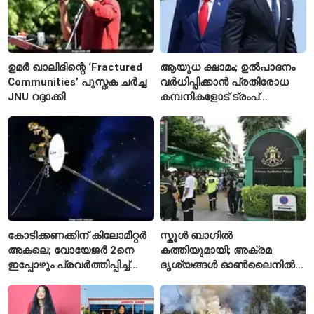
ഉമർ ഖാലിദിന്റെ ‘Fractured
ആയുധ ക്ഷാമം; ഉൽപാദനം
Communities’ പുസ്തക ചർച്ച
വർധിപ്പിക്കാൻ പ്രതിരോധ
JNU റദ്ദാക്കി
കമ്പനികളോട് ട്രംപ്
ഭരണകൂടത്തിന്റെ നിർദേശം
കോടിക്കണക്കിന് കിലോമീറ്റർ
സ്കൂൾ ബാഗിൽ
അകലെ; വോയേജർ 2നെ
കത്തിയുമായി; അക്രമ
ഇപ്പോഴും പ്രവർത്തിപ്പിച്ച്
ദൃശ്യങ്ങൾ ഓൺലൈനിൽ
നാസ
കണ്ടിരുന്നെന്ന് തായ്
കൗമാരക്കാരൻ