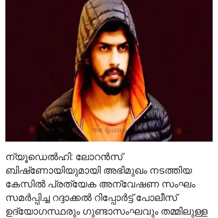
ന്യൂഡെൽഹി: ലോറൻസ്
ബിഷ്‌ണോയിയുമായി അഭിമുഖം നടത്തിയ
കേസിൽ പ്രത്യേക അന്വേഷണ സംഘം
സമർപ്പിച്ച റദ്ദാക്കൽ റിപ്പോർട്ട് പോലീസ്
ഉദ്യോഗസ്ഥരും ഗുണ്ടാസംഘവും തമ്മിലുള്ള