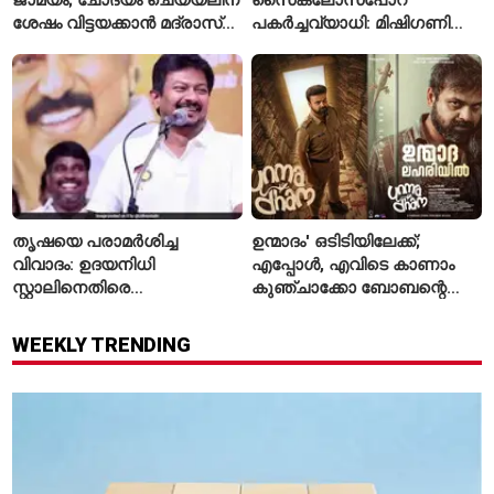
ശേഷം വിട്ടയക്കാൻ മദ്രാസ്
പകർച്ചവ്യാധി: മിഷിഗണിൽ
ഹൈക്കോടതി ഉത്തരവ്
ആദ്യമായി രണ്ട് മരണം
സ്ഥിരീകരിച്ചു
തൃഷയെ പരാമർശിച്ച
ഉന്മാദം' ഒടിടിയിലേക്ക്;
വിവാദം: ഉദയനിധി
എപ്പോൾ, എവിടെ കാണാം
സ്റ്റാലിനെതിരെ
കുഞ്ചാക്കോ ബോബന്റെ
ചുമത്തിയിരിക്കുന്നത്
ത്രില്ലർ?
എന്തെല്ലാം കുറ്റങ്ങൾ?
WEEKLY TRENDING