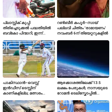
പ്ലാസ്റ്റിക് കുപ്പി
റൺബീർ കപൂർ–സായ്
തിരിച്ചെടുക്കൽ പദ്ധതിയിൽ
പല്ലവി ചിത്രം 'രാമായണം'
ബവ്കോ പിന്മാറി; ഇന്ന്
നവംബർ 6ന് തിയേറ്ററുകളിൽ
മുതൽ ഒഴിഞ്ഞ കുപ്പികൾ
സ്വീകരിക്കില്ല
പാകിസ്ഥാൻ–വെസ്റ്റ്
ആഴക്കാശത്തിലേക്ക് 13.5
ഇൻഡീസ് ടെസ്റ്റിന്
ലക്ഷം പേരുകൾ; നാസയുടെ
കാണികളില്ല; മത്സരം
റോമൻ ടെലിസ്കോപ്പിൽ
സോഷ്യൽ മീഡിയയിൽ
പേരുകൾ അയയ്ക്കാം
പരിഹാസവിഷയം