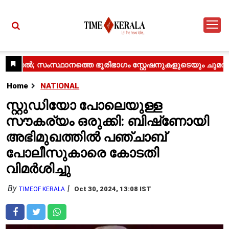
Home
NATIONAL
സ്റ്റുഡിയോ പോലെയുള്ള
സൗകര്യം ഒരുക്കി: ബിഷ്‌ണോയി
അഭിമുഖത്തിൽ പഞ്ചാബ്
പോലീസുകാരെ കോടതി
വിമർശിച്ചു
By
Oct 30, 2024, 13:08 IST
TIMEOF KERALA