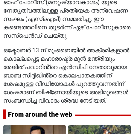
ഓഫ് പോലീസ് (മനുഷ്യാവകാശം) യുടെ
നേതൃത്വത്തിലുള്ള പ്രത്യേക അന്വേഷണ
സംഘം (എസ്ഐടി) സമ്മതിച്ചു. ഈ
കണ്ടെത്തലിനെ തുടർന്ന് ഏഴ് പോലീസുകാരെ
സസ്പെൻഡ് ചെയ്തു.
ഒക്ടോബർ 13 ന് മുംബൈയിൽ അക്രമികളാൽ
കൊല്ലപ്പെട്ട മഹാരാഷ്ട്ര മുൻ മന്ത്രിയും
അജിത് പവാറിൻ്റെ എൻസിപി നേതാവുമായ
ബാബ സിദ്ദിഖിൻ്റെ കൊലപാതകത്തിന്
ശേഷമുള്ള വീഡിയോകൾ പുറത്തുവന്നതിന്
ശേഷമാണ് ബിഷ്‌ണോയിയുടെ അഭിമുഖങ്ങൾ
സംബന്ധിച്ച വിവാദം ശ്രദ്ധ നേടിയത്.
From around the web