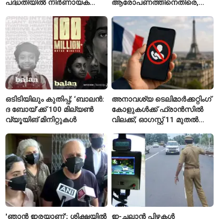
പദ്ധതിയിൽ നിർണായക
ആരോപണത്തിനെതിരെ,
മാറ്റങ്ങൾ, കേന്ദ്രം
ശ്രീരാമനെതിരെ അല്ല';
വിശദീകരണം
റിജിജുവിന് മറുപടിയുമായി
സഞ്ജയ് റാവത്ത്
ഒടിടിയിലും കുതിപ്പ്; ‘ബാലൻ:
അനാവശ്യ ടെലിമാർക്കറ്റിംഗ്
ദ ബോയ്’ക്ക് 100 മില്യൺ
കോളുകൾക്ക് ഫ്രാൻസിൽ
വ്യൂയിങ് മിനിറ്റുകൾ
വിലക്ക്; ഓഗസ്റ്റ് 11 മുതൽ
പുതിയ നിയമം
'ഞാൻ ഇരയാണ്'; ശിക്ഷയിൽ
ഇ-ചലാൻ പിഴകൾ