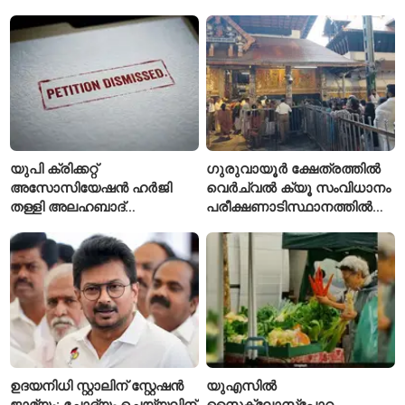
വിശദീകരണവുമായി മന്ത്രി
സി.പി. ജോൺ
യുപി ക്രിക്കറ്റ്
ഗുരുവായൂർ ക്ഷേത്രത്തിൽ
അസോസിയേഷൻ ഹർജി
വെർച്വൽ ക്യൂ സംവിധാനം
തള്ളി അലഹബാദ്
പരീക്ഷണാടിസ്ഥാനത്തിൽ
ഹൈക്കോടതി
ആരംഭിച്ചു
ഉദയനിധി സ്റ്റാലിന് സ്റ്റേഷൻ
യുഎസിൽ
ജാമ്യം; ചോദ്യം ചെയ്യലിന്
സൈക്ലോസ്പോറ