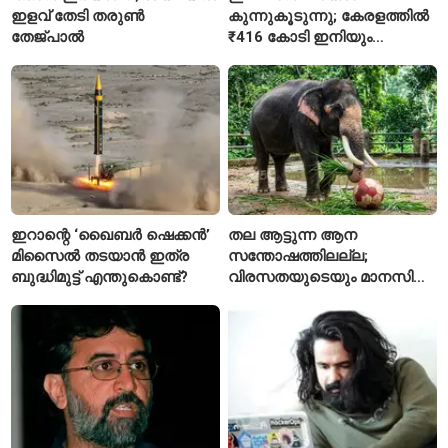
ഇളവ് തേടി തരുണ്‍
കുന്നുകൂടുന്നു; കേരളത്തിൽ
തേജ്പാൽ
₹416 കോടി ഇനിയും
അടയ്ക്കാനുണ്ട്
ഇറാന്റെ ‘ഖൈബർ ഷെക്കൻ’
തല ആട്ടുന്ന ആന
മിസൈൽ തടയാൻ ഇത്ര
സന്തോഷത്തിലല്ല;
ബുദ്ധിമുട്ട് എന്തുകൊണ്ട്?
വിരസതയുടെയും മാനസിക
സമ്മർദ്ദത്തിന്റെയും
ലക്ഷണമെന്ന് വിദഗ്ധർ