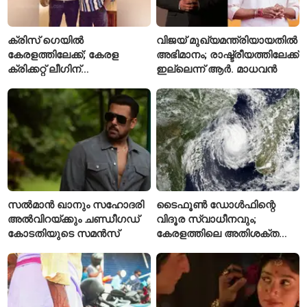
ക്രിസ് ഗെയിൽ
വിജയ് മുഖ്യമന്ത്രിയായതിൽ
കേരളത്തിലേക്ക്; കേരള
അഭിമാനം; രാഷ്ട്രീയത്തിലേക്ക്
ക്രിക്കറ്റ് ലീഗിന്
ഇല്ലെന്ന് ആർ. മാധവൻ
മുന്നോടിയായി യുവ
താരങ്ങൾക്ക് പരിശീലനം
നൽകും
സൽമാൻ ഖാനും സഹോദരി
ടൈഫൂൺ ഡോൾഫിന്റെ
അൽവിറയ്ക്കും ചണ്ഡീഗഡ്
വിദൂര സ്വാധീനവും;
കോടതിയുടെ സമൻസ്
കേരളത്തിലെ അതിശക്ത
മഴയ്ക്ക്
കാരണമായേക്കുമെന്ന്
റിപ്പോർട്ട്