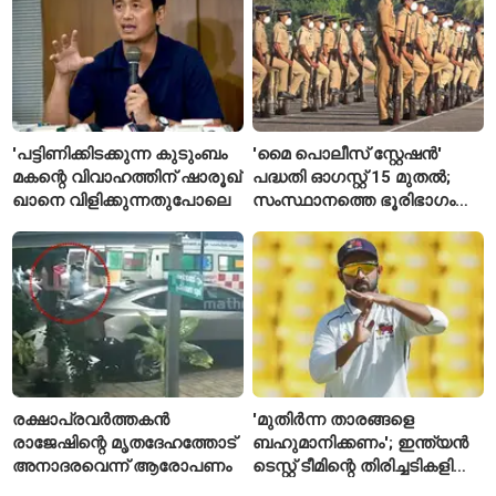
'പട്ടിണിക്കിടക്കുന്ന കുടുംബം
'മൈ പൊലീസ് സ്റ്റേഷൻ'
മകന്റെ വിവാഹത്തിന് ഷാരൂഖ്
പദ്ധതി ഓഗസ്റ്റ് 15 മുതൽ;
ഖാനെ വിളിക്കുന്നതുപോലെ
സംസ്ഥാനത്തെ ഭൂരിഭാഗം
സ്റ്റേഷനുകളുടെയും ചുമതല
എസ്‌ഐമാർക്ക്
രക്ഷാപ്രവർത്തകൻ
'മുതിർന്ന താരങ്ങളെ
രാജേഷിന്റെ മൃതദേഹത്തോട്
ബഹുമാനിക്കണം'; ഇന്ത്യൻ
അനാദരവെന്ന് ആരോപണം
ടെസ്റ്റ് ടീമിന്റെ തിരിച്ചടികളിൽ
പ്രതികരിച്ച് അജിങ്ക്യ