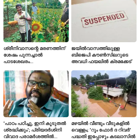
ശ്രീനിവാസന്റെ മരണത്തിന്
ജയിൽവാസത്തിലുള്ള
ശേഷം പുന്നച്ചാൽ
ബിജെപി കൗൺസിലറുടെ
പാടശേഖരം
അവധി ഫയലിൽ ക്രമക്കേട്
അവഗണിക്കപ്പെട്ടെന്ന്
കർഷകർ
'പാഠം പഠിച്ചു, ഇനി കൂടുതൽ
മഴയിൽ വീണ്ടും വീടുകളിൽ
ശ്രദ്ധിക്കും'; പ്രിയദർശിനി
വെള്ളം; 'റൂം ഫോർ ദ റിവർ'
വിവാദ പരാമർശത്തിൽ
പദ്ധതി ഇപ്പോഴും കടലാസിൽ