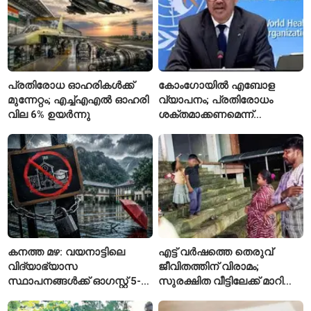
പ്രതിരോധ ഓഹരികൾക്ക്
കോംഗോയിൽ എബോള
മുന്നേറ്റം; എച്ച്എഎൽ ഓഹരി
വ്യാപനം; പ്രതിരോധം
വില 6% ഉയർന്നു
ശക്തമാക്കണമെന്ന്
ലോകാരോഗ്യ സംഘടന
കനത്ത മഴ: വയനാട്ടിലെ
എട്ട് വർഷത്തെ തെരുവ്
വിദ്യാഭ്യാസ
ജീവിതത്തിന് വിരാമം;
സ്ഥാപനങ്ങൾക്ക് ഓഗസ്റ്റ് 5-ന്
സുരക്ഷിത വീട്ടിലേക്ക് മാറി
അവധി
പയ്യന്നൂരിലെ കുടുംബം