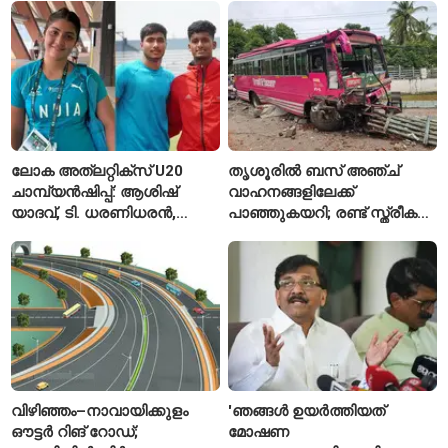
രഹാനെ
ലോക അത്‌ലറ്റിക്സ് U20
തൃശൂരിൽ ബസ് അഞ്ച്
ചാമ്പ്യൻഷിപ്പ്: ആശിഷ്
വാഹനങ്ങളിലേക്ക്
യാദവ്, ടി. ധരണിധരൻ,
പാഞ്ഞുകയറി; രണ്ട് സ്ത്രീകൾ
അമനത് കംബോജ്
മരിച്ചു, 24 പേർക്ക് പരിക്ക്
ഫൈനലിൽ
വിഴിഞ്ഞം–നാവായിക്കുളം
'ഞങ്ങൾ ഉയർത്തിയത്
ഔട്ടർ റിങ് റോഡ്;
മോഷണ