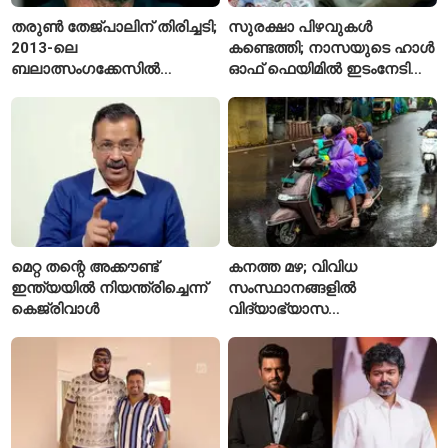
തരുൺ തേജ്പാലിന് തിരിച്ചടി;
സുരക്ഷാ പിഴവുകൾ
2013-ലെ
കണ്ടെത്തി; നാസയുടെ ഹാൾ
ബലാത്സംഗക്കേസിൽ
ഓഫ് ഫെയിമിൽ ഇടംനേടി
കുറ്റക്കാരനെന്ന് ബോംബെ
മലയാളി എതിക്കൽ ഹാക്കർ
ഹൈക്കോടതി
മെറ്റ തന്റെ അക്കൗണ്ട്
കനത്ത മഴ; വിവിധ
ഇന്ത്യയിൽ നിയന്ത്രിച്ചെന്ന്
സംസ്ഥാനങ്ങളിൽ
കെജ്‌രിവാൾ
വിദ്യാഭ്യാസ
സ്ഥാപനങ്ങൾക്ക് അവധി
പ്രഖ്യാപിച്ചു