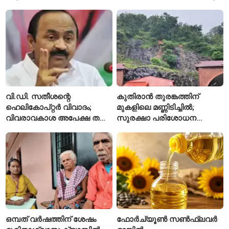
അഭിഷേക് ബാനർജി
കഴിഞ്ഞ വർഷത്തേക്കാൾ
ഇപ്പോഴും കുറവ്
വി.ഡി. സതീശന്റെ
കുതിരാൻ തുരങ്കത്തിന്
ഹെലികോപ്റ്റർ വിവാദം;
മുകളിലെ മണ്ണിടിച്ചിൽ;
വിവരാവകാശ അപേക്ഷ തള്ളി
സുരക്ഷാ പരിശോധന
കേരള സർക്കാർ
ആരംഭിച്ച് എൻഎച്ച്എഐ
ഒമ്പത് വർഷത്തിന് ശേഷം
ഫോർച്യൂൺ സൺഫ്ലവർ