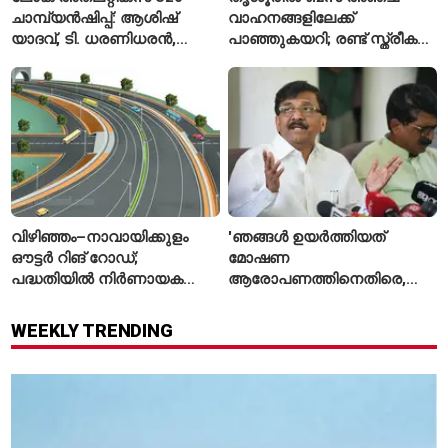
ചാമ്പ്യൻഷിപ്പ്: ആശിഷ്
വാഹനങ്ങളിലേക്ക്
യാദവ്, ടി. ധരണിധരൻ,
പാഞ്ഞുകയറി; രണ്ട് സ്ത്രീകൾ
അമനത് കംബോജ്
മരിച്ചു, 24 പേർക്ക് പരിക്ക്
ഫൈനലിൽ
വിഴിഞ്ഞം–നാവായിക്കുളം
'ഞങ്ങൾ ഉയർത്തിയത്
ഔട്ടർ റിങ് റോഡ്;
മോഷണ
പദ്ധതിയിൽ നിർണായക
ആരോപണത്തിനെതിരെ,
മാറ്റങ്ങൾ, കേന്ദ്രം
ശ്രീരാമനെതിരെ അല്ല';
വിശദീകരണം
റിജിജുവിന് മറുപടിയുമായി
WEEKLY TRENDING
സഞ്ജയ് റാവത്ത്