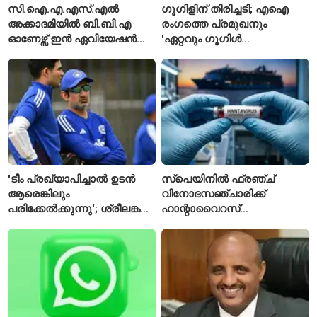
സി.ഐ.എ.എസ്.എൽ
ഗൂഗിളിന് തിരിച്ചടി; എഐ
അക്കാദമിയിൽ ബി.ബി.എ
രംഗത്തെ പ്രമുഖനും
ഓണേഴ്സ് ഇൻ ഏവിയേഷൻ
'ഏറ്റവും ഗൂഗിൾ
മാനേജ്മെന്റ്: പ്രവേശനം
വ്യക്തി'യെന്നും
ഈമാസം 12 വരെ
വിശേഷിപ്പിക്കപ്പെട്ട
ഗവേഷകൻ രാജിവെച്ചു
'ടീം പ്രഖ്യാപിച്ചാൽ ഉടൻ
സ്പെയിനിൽ ഫ്രഞ്ച്
ആരെങ്കിലും
വിനോദസഞ്ചാരിക്ക്
പരിക്കേൽക്കുന്നു'; ശ്രീലങ്കൻ
ഹാന്റാവൈറസ്
ടെസ്റ്റിന് മുൻപ് ഇന്ത്യൻ
സ്ഥിരീകരിച്ചു; രോഗിയെ
ടീമിനെ കുറിച്ച് മുൻതാരം
ഐസൊലേഷനിൽ
പ്രവേശിപ്പിച്ചു