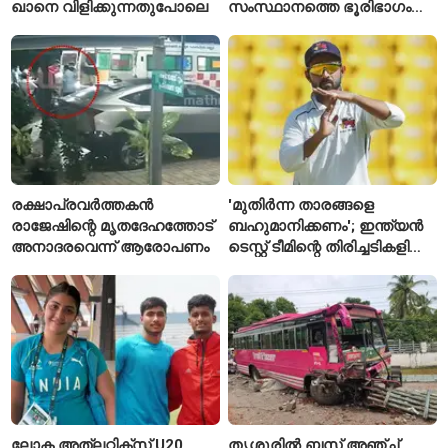
ഖാനെ വിളിക്കുന്നതുപോലെ
സംസ്ഥാനത്തെ ഭൂരിഭാഗം
സ്റ്റേഷനുകളുടെയും ചുമതല
എസ്‌ഐമാർക്ക്
രക്ഷാപ്രവർത്തകൻ
'മുതിർന്ന താരങ്ങളെ
രാജേഷിന്റെ മൃതദേഹത്തോട്
ബഹുമാനിക്കണം'; ഇന്ത്യൻ
അനാദരവെന്ന് ആരോപണം
ടെസ്റ്റ് ടീമിന്റെ തിരിച്ചടികളിൽ
പ്രതികരിച്ച് അജിങ്ക്യ
രഹാനെ
ലോക അത്‌ലറ്റിക്സ് U20
തൃശൂരിൽ ബസ് അഞ്ച്