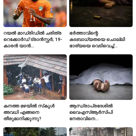
റയൽ മാഡ്രിഡിൽ ചരിത്ര
ഭർത്താവിന്റെ
റെക്കോർഡ് ട്രാൻസ്ഫർ; 19-
കടബാധ്യതയെ ചൊല്ലി
കാരൻ യാൻ
ഭാര്യയെ വെടിവെച്ച്
ഡിയോമാൻഡെയെ
കൊലപ്പെടുത്തി? പൂനെയിൽ
സ്വന്തമാക്കി സ്പാനിഷ്
നടുക്കം സൃഷ്ടിച്ച
വമ്പന്മാർ
കൊലപാതകം
കനത്ത മഴയിൽ സ്‌കൂൾ
ആന്ധ്രാപ്രദേശിൽ
അവധി എങ്ങനെ
വൈഎസ്ആർസിപി
തീരുമാനിക്കുന്നു?
നേതാവിനെ
വെട്ടിക്കൊലപ്പെടുത്തി;
അന്വേഷണം ആരംഭിച്ച്