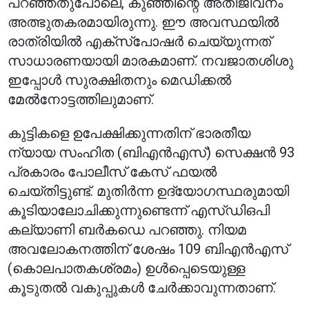
പറഞ്ഞതുപോലെ, കുഞ്ഞിന്റെ അതിജീവനം
അത്ഭുതകരമായിരുന്നു. ഈ അവസ്ഥയിൽ
രാത്രിയിൽ എക്‌സ്‌പോഷർ ചെയ്യുന്നത്
സാധാരണയായി മാരകമാണ്. നവജാതശിശു
ഇപ്പോൾ സുരക്ഷിതനും മെഡിക്കൽ
മേൽനോട്ടത്തിലുമാണ്.
കുട്ടികളെ ഉപേക്ഷിക്കുന്നതിന് ഭാരതീയ
ന്യായ സംഹിത (ബിഎൻഎസ്) സെക്ഷൻ 93
പ്രകാരം പോലീസ് കേസ് ഫയൽ
ചെയ്തിട്ടുണ്ട്. മുതിർന്ന ഉദ്യോഗസ്ഥരുമായി
കൂടിയാലോചിക്കുന്നുണ്ടെന്ന് എസ്‌ഡി‌ഒ‌പി
കല്യാണി ബർകഡെ പറഞ്ഞു. നിയമ
അവലോകനത്തിന് ശേഷം 109 ബിഎൻഎസ്
(കൊലപാതകശ്രമം) ഉൾപ്പെടെയുള്ള
കൂടുതൽ വകുപ്പുകൾ ചേർക്കാവുന്നതാണ്.