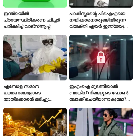
ഇന്ത്യയിൽ
പാകിസ്താന്റെ പിഐഎയെ
പ്രായസ്ഥിരീകരണ ഫീച്ചർ
നയിക്കാനൊരുങ്ങിയിരുന്ന
പരീക്ഷിച്ച് വാട്‌സ്ആപ്പ്
വ്യക്തി എയർ ഇന്ത്യയുടെ
പുതിയ സിഇഒ
എബോള സമാന
ഇഎംഐ മുടങ്ങിയാൽ
ലക്ഷണങ്ങളോടെ
ബാങ്കിന് നിങ്ങളുടെ ഫോൺ
യാത്രക്കാരൻ മരിച്ചു;
ലോക്ക് ചെയ്യാനാകുമോ?
കോംഗോയിൽ 200-ഓളം
ആർബിഐയുടെ പുതിയ
യാത്രക്കാരെ
ചട്ടങ്ങൾ ഇങ്ങനെ
നിരീക്ഷണത്തിൽ