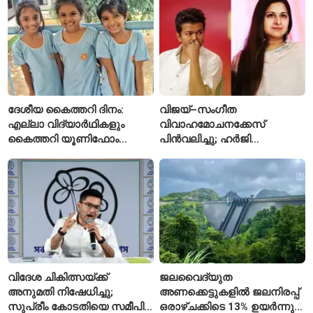
ദേശീയ കൈത്തറി ദിനം:
വിജയ്–സംഗീത
എല്ലാ വിദ്യാർഥികളും
വിവാഹമോചനക്കേസ്
കൈത്തറി യൂണിഫോം
പിൻവലിച്ചു; ഹർജി
ധരിക്കുന്ന കേരളത്തിലെ ഈ
പിൻവലിച്ചതോടെ കേസ്
സ്കൂൾ വേറിട്ട മാതൃക
അവസാനിപ്പിച്ച് കോടതി
വിദേശ ചികിത്സയ്ക്ക്
ജലവൈദ്യുത
അനുമതി നിഷേധിച്ചു;
അണക്കെട്ടുകളിൽ ജലനിരപ്പ്
സുപ്രീം കോടതിയെ സമീപിച്ച്
ഒരാഴ്ചക്കിടെ 13% ഉയർന്നു;