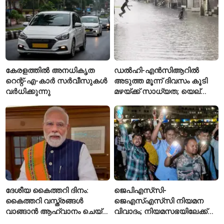
പൊലീസ്
കേരളത്തിൽ അനധികൃത
ഡൽഹി-എൻസിആറിൽ
റെന്റ്-എ-കാർ സർവീസുകൾ
അടുത്ത മൂന്ന് ദിവസം കൂടി
വർധിക്കുന്നു
മഴയ്ക്ക് സാധ്യത; യെല്ലോ
അലർട്ട് പ്രഖ്യാപിച്ച്
ഐഎംഡി
ദേശീയ കൈത്തറി ദിനം:
ജെപിഎസ്‌സി-
കൈത്തറി വസ്ത്രങ്ങൾ
ജെഎസ്എസ്‌സി നിയമന
വാങ്ങാൻ ആഹ്വാനം ചെയ്ത്
വിവാദം; നിയമസഭയിലേക്ക്
പ്രധാനമന്ത്രി
വിദ്യാർഥികളുടെ മാർച്ച് ഇന്ന്