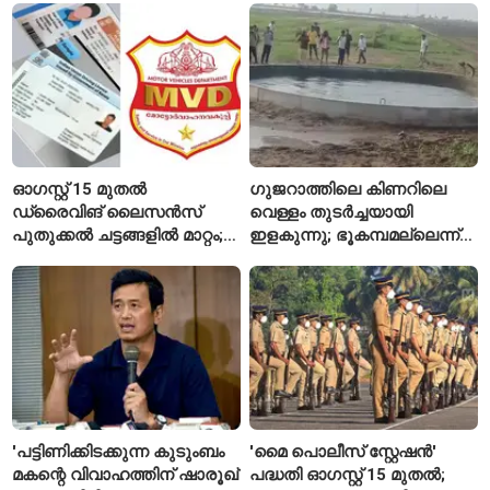
ഓഗസ്റ്റ് 15 മുതൽ
ഗുജറാത്തിലെ കിണറിലെ
ഡ്രൈവിങ് ലൈസൻസ്
വെള്ളം തുടർച്ചയായി
പുതുക്കൽ ചട്ടങ്ങളിൽ മാറ്റം;
ഇളകുന്നു; ഭൂകമ്പമല്ലെന്ന്
വാഹനമോടിക്കുന്നവർ
വിദഗ്ധർ
അറിയേണ്ട രണ്ട് പ്രധാന
കാര്യങ്ങൾ
'പട്ടിണിക്കിടക്കുന്ന കുടുംബം
'മൈ പൊലീസ് സ്റ്റേഷൻ'
മകന്റെ വിവാഹത്തിന് ഷാരൂഖ്
പദ്ധതി ഓഗസ്റ്റ് 15 മുതൽ;