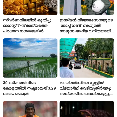
സ്വർണവിലയിൽ കുതിപ്പ്;
ഇന്ത്യൻ വ്യോമസേനയുടെ
ഓഗസ്റ്റ് 7-ന് രാജ്യത്തെ
'ടോപ്പ് ഗൺ' ബഹുമതി
പ്രധാന നഗരങ്ങളിൽ
നേടുന്ന ആദ്യ വനിതയായി
നിരക്കുകൾ ഉയർന്നു
ഭാവന കാന്ത്
30 വർഷത്തിനിടെ
തായ്‌ലൻഡിലെ സ്കൂളിൽ
കേരളത്തിൽ നഷ്ടമായത് 3.29
വിദ്യാർഥി വെടിയുതിർത്തു;
ലക്ഷം ഹെക്ടർ
അധ്യാപിക കൊല്ലപ്പെട്ടു,
നെൽപ്പാടങ്ങൾ
നിരവധി പേർക്ക് പരിക്ക്