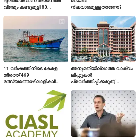
ദുരിതാശ്വാസ ക്യാമ്പിൽ
ഓയിൽ
വീണ്ടും കണ്ടുമുട്ടി 80
നിലവാരമുള്ളതാണോ?
വയസ്സുകാരായ ദമ്പതികൾ
11 വർഷത്തിനിടെ കേരള
അനുമതിയില്ലാത്ത വാക്വം
തീരത്ത് 469
ലിഫ്റ്റുകൾ
മത്സ്യത്തൊഴിലാളികൾ
പ്രവർത്തിപ്പിക്കരുത്;
മരിച്ചു; 160 പേരെ
സുരക്ഷാ
കാണാതായി, 47,773 പേരെ
അനുമതിയില്ലാത്ത
രക്ഷപ്പെടുത്തി
ലിഫ്റ്റുകൾക്ക്
ഹൈക്കോടതിയുടെ വിലക്ക്