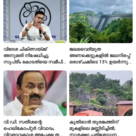
സ്കൂൾ വേറിട്ട മാതൃക
അവസാനിപ്പിച്ച് കോടതി
വിദേശ ചികിത്സയ്ക്ക്
ജലവൈദ്യുത
അനുമതി നിഷേധിച്ചു;
അണക്കെട്ടുകളിൽ ജലനിരപ്പ്
സുപ്രീം കോടതിയെ സമീപിച്ച്
ഒരാഴ്ചക്കിടെ 13% ഉയർന്നു;
അഭിഷേക് ബാനർജി
കഴിഞ്ഞ വർഷത്തേക്കാൾ
ഇപ്പോഴും കുറവ്
വി.ഡി. സതീശന്റെ
കുതിരാൻ തുരങ്കത്തിന്
ഹെലികോപ്റ്റർ വിവാദം;
മുകളിലെ മണ്ണിടിച്ചിൽ;
വിവരാവകാശ അപേക്ഷ തള്ളി
സുരക്ഷാ പരിശോധന