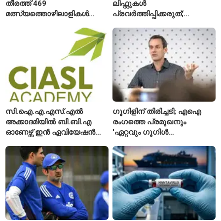
തീരത്ത് 469
ലിഫ്റ്റുകൾ
മത്സ്യത്തൊഴിലാളികൾ
പ്രവർത്തിപ്പിക്കരുത്;
മരിച്ചു; 160 പേരെ
സുരക്ഷാ
കാണാതായി, 47,773 പേരെ
അനുമതിയില്ലാത്ത
രക്ഷപ്പെടുത്തി
ലിഫ്റ്റുകൾക്ക്
ഹൈക്കോടതിയുടെ വിലക്ക്
സി.ഐ.എ.എസ്.എൽ
ഗൂഗിളിന് തിരിച്ചടി; എഐ
അക്കാദമിയിൽ ബി.ബി.എ
രംഗത്തെ പ്രമുഖനും
ഓണേഴ്സ് ഇൻ ഏവിയേഷൻ
'ഏറ്റവും ഗൂഗിൾ
മാനേജ്മെന്റ്: പ്രവേശനം
വ്യക്തി'യെന്നും
ഈമാസം 12 വരെ
വിശേഷിപ്പിക്കപ്പെട്ട
ഗവേഷകൻ രാജിവെച്ചു