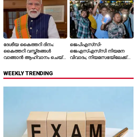
ദേശീയ കൈത്തറി ദിനം:
ജെപിഎസ്‌സി-
കൈത്തറി വസ്ത്രങ്ങൾ
ജെഎസ്എസ്‌സി നിയമന
വാങ്ങാൻ ആഹ്വാനം ചെയ്ത്
വിവാദം; നിയമസഭയിലേക്ക്
പ്രധാനമന്ത്രി
വിദ്യാർഥികളുടെ മാർച്ച് ഇന്ന്
WEEKLY TRENDING