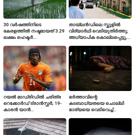
30 വർഷത്തിനിടെ
തായ്‌ലൻഡിലെ സ്കൂളിൽ
കേരളത്തിൽ നഷ്ടമായത് 3.29
വിദ്യാർഥി വെടിയുതിർത്തു;
ലക്ഷം ഹെക്ടർ
അധ്യാപിക കൊല്ലപ്പെട്ടു,
നെൽപ്പാടങ്ങൾ
നിരവധി പേർക്ക് പരിക്ക്
റയൽ മാഡ്രിഡിൽ ചരിത്ര
ഭർത്താവിന്റെ
റെക്കോർഡ് ട്രാൻസ്ഫർ; 19-
കടബാധ്യതയെ ചൊല്ലി
കാരൻ യാൻ
ഭാര്യയെ വെടിവെച്ച്
ഡിയോമാൻഡെയെ
കൊലപ്പെടുത്തി? പൂനെയിൽ
സ്വന്തമാക്കി സ്പാനിഷ്
നടുക്കം സൃഷ്ടിച്ച
വമ്പന്മാർ
കൊലപാതകം