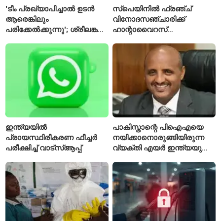
'ടീം പ്രഖ്യാപിച്ചാൽ ഉടൻ
സ്പെയിനിൽ ഫ്രഞ്ച്
ആരെങ്കിലും
വിനോദസഞ്ചാരിക്ക്
പരിക്കേൽക്കുന്നു'; ശ്രീലങ്കൻ
ഹാന്റാവൈറസ്
ടെസ്റ്റിന് മുൻപ് ഇന്ത്യൻ
സ്ഥിരീകരിച്ചു; രോഗിയെ
ടീമിനെ കുറിച്ച് മുൻതാരം
ഐസൊലേഷനിൽ
പ്രവേശിപ്പിച്ചു
ഇന്ത്യയിൽ
പാകിസ്താന്റെ പിഐഎയെ
പ്രായസ്ഥിരീകരണ ഫീച്ചർ
നയിക്കാനൊരുങ്ങിയിരുന്ന
പരീക്ഷിച്ച് വാട്‌സ്ആപ്പ്
വ്യക്തി എയർ ഇന്ത്യയുടെ
പുതിയ സിഇഒ