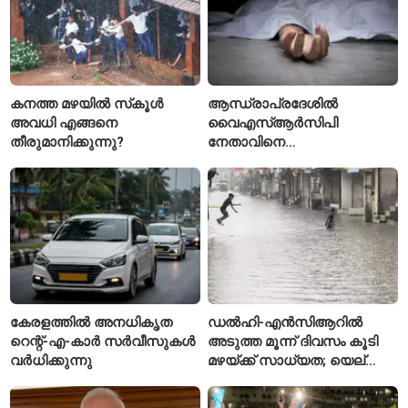
കനത്ത മഴയിൽ സ്‌കൂൾ
ആന്ധ്രാപ്രദേശിൽ
അവധി എങ്ങനെ
വൈഎസ്ആർസിപി
തീരുമാനിക്കുന്നു?
നേതാവിനെ
വെട്ടിക്കൊലപ്പെടുത്തി;
അന്വേഷണം ആരംഭിച്ച്
പൊലീസ്
കേരളത്തിൽ അനധികൃത
ഡൽഹി-എൻസിആറിൽ
റെന്റ്-എ-കാർ സർവീസുകൾ
അടുത്ത മൂന്ന് ദിവസം കൂടി
വർധിക്കുന്നു
മഴയ്ക്ക് സാധ്യത; യെല്ലോ
അലർട്ട് പ്രഖ്യാപിച്ച്
ഐഎംഡി