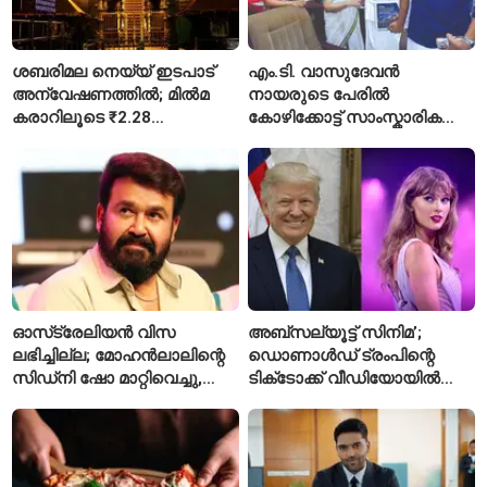
ശബരിമല നെയ്യ് ഇടപാട്
എം.ടി. വാസുദേവൻ
അന്വേഷണത്തിൽ; മിൽമ
നായരുടെ പേരിൽ
കരാറിലൂടെ ₹2.28
കോഴിക്കോട്ട് സാംസ്കാരിക
കോടിയുടെ നഷ്ടമെന്ന്
പാർക്ക്; പ്രാരംഭ
എഫ്ഐആർ
പ്രവർത്തനങ്ങൾക്ക് ₹50
കോടി
ഓസ്‌ട്രേലിയൻ വിസ
അബ്സല്യൂട്ട് സിനിമ’;
ലഭിച്ചില്ല; മോഹൻലാലിന്റെ
ഡൊണാൾഡ് ട്രംപിന്റെ
സിഡ്‌നി ഷോ മാറ്റിവെച്ചു,
ടിക്‌ടോക്ക് വീഡിയോയിൽ
വീഡിയോയിലൂടെ ക്ഷമ
നിന്ന് ടെയ്‌ലർ സ്വിഫ്റ്റിന്റെ
ചോദിച്ച് താരം
‘August’ നീക്കം ചെയ്തു