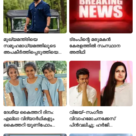
മുഖ്യമന്ത്രിയെ
ട്രംപിന്റെ മരുമകൻ
സമൂഹമാധ്യമത്തിലൂടെ
കേരളത്തിൽ സംസ്ഥാന
അപകീർത്തിപ്പെടുത്തിയെന്ന്
അതിഥി
ആരോപണം; അർജുൻ
ആയങ്കിക്കെതിരെ പുതിയ
കേസ്
ദേശീയ കൈത്തറി ദിനം:
വിജയ്–സംഗീത
എല്ലാ വിദ്യാർഥികളും
വിവാഹമോചനക്കേസ്
കൈത്തറി യൂണിഫോം
പിൻവലിച്ചു; ഹർജി
ധരിക്കുന്ന കേരളത്തിലെ ഈ
പിൻവലിച്ചതോടെ കേസ്