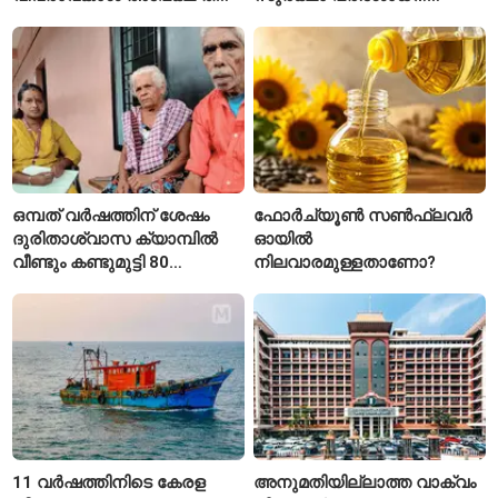
കേരള സർക്കാർ
ആരംഭിച്ച് എൻഎച്ച്എഐ
ഒമ്പത് വർഷത്തിന് ശേഷം
ഫോർച്യൂൺ സൺഫ്ലവർ
ദുരിതാശ്വാസ ക്യാമ്പിൽ
ഓയിൽ
വീണ്ടും കണ്ടുമുട്ടി 80
നിലവാരമുള്ളതാണോ?
വയസ്സുകാരായ ദമ്പതികൾ
11 വർഷത്തിനിടെ കേരള
അനുമതിയില്ലാത്ത വാക്വം