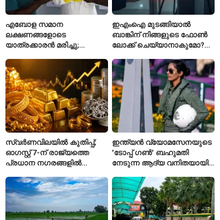
എബോള സമാന
ഇഎംഐ മുടങ്ങിയാൽ
ലക്ഷണങ്ങളോടെ
ബാങ്കിന് നിങ്ങളുടെ ഫോൺ
യാത്രക്കാരൻ മരിച്ചു;
ലോക്ക് ചെയ്യാനാകുമോ?
കോംഗോയിൽ 200-ഓളം
ആർബിഐയുടെ പുതിയ
യാത്രക്കാരെ
ചട്ടങ്ങൾ ഇങ്ങനെ
നിരീക്ഷണത്തിൽ
സ്വർണവിലയിൽ കുതിപ്പ്;
ഇന്ത്യൻ വ്യോമസേനയുടെ
ഓഗസ്റ്റ് 7-ന് രാജ്യത്തെ
'ടോപ്പ് ഗൺ' ബഹുമതി
പ്രധാന നഗരങ്ങളിൽ
നേടുന്ന ആദ്യ വനിതയായി
നിരക്കുകൾ ഉയർന്നു
ഭാവന കാന്ത്