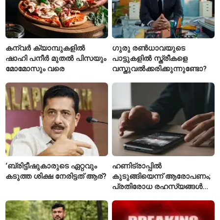
കന്വർ ക്യാമ്പുകളിൽ
ഗുരു രൺധാവയുടെ
ഷാഹി പനീർ മുതൽ പിസയും
പാട്ടുകളിൽ സ്ത്രീകളെ
മോമോസും വരെ
വസ്തുവൽക്കരിക്കുന്നുണ്ടോ?
‘ബ്രിട്ടീഷുകാരുടെ ഏറ്റവും
ഹണിട്രാപ്പിൽ
കടുത്ത ശിക്ഷ നേരിട്ടത് ആര്?
കുടുങ്ങിയെന്ന് ആരോപണം;
പ്രതിരോധ രഹസ്യങ്ങൾ
ചോർത്തിയ വ്യോമസേന
വിങ് കമാൻഡർ അറസ്റ്റിൽ