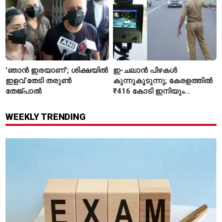
'ഞാൻ ഇരയാണ്'; ശിക്ഷയിൽ
ഇ-ചലാൻ പിഴകൾ
ഇളവ് തേടി തരുണ്‍
കുന്നുകൂടുന്നു; കേരളത്തിൽ
തേജ്പാൽ
₹416 കോടി ഇനിയും
അടയ്ക്കാനുണ്ട്
WEEKLY TRENDING