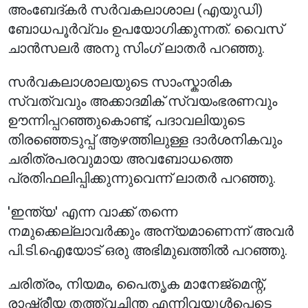
അംബേദ്കർ സർവകലാശാല (എയുഡി)
ബോധപൂർവ്വം ഉപയോഗിക്കുന്നത്. വൈസ്
ചാൻസലർ അനു സിംഗ് ലാതർ പറഞ്ഞു.
സർവകലാശാലയുടെ സാംസ്കാരിക
സ്വത്വവും അക്കാദമിക് സ്വയംഭരണവും
ഊന്നിപ്പറഞ്ഞുകൊണ്ട്, പദാവലിയുടെ
തിരഞ്ഞെടുപ്പ് ആഴത്തിലുള്ള ദാർശനികവും
ചരിത്രപരവുമായ അവബോധത്തെ
പ്രതിഫലിപ്പിക്കുന്നുവെന്ന് ലാതർ പറഞ്ഞു.
'ഇന്ത്യ' എന്ന വാക്ക് തന്നെ
നമുക്കെല്ലാവർക്കും അന്യമാണെന്ന് അവർ
പി.ടി.ഐയോട് ഒരു അഭിമുഖത്തിൽ പറഞ്ഞു.
ചരിത്രം, നിയമം, പൈതൃക മാനേജ്മെന്റ്,
രാഷ്ട്രീയ തത്ത്വചിന്ത എന്നിവയുൾപ്പെടെ