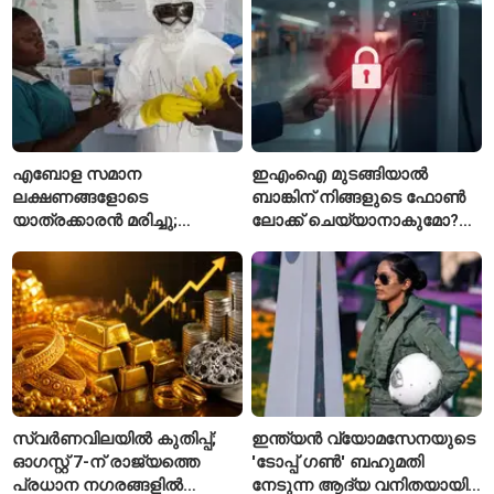
എബോള സമാന
ഇഎംഐ മുടങ്ങിയാൽ
ലക്ഷണങ്ങളോടെ
ബാങ്കിന് നിങ്ങളുടെ ഫോൺ
യാത്രക്കാരൻ മരിച്ചു;
ലോക്ക് ചെയ്യാനാകുമോ?
കോംഗോയിൽ 200-ഓളം
ആർബിഐയുടെ പുതിയ
യാത്രക്കാരെ
ചട്ടങ്ങൾ ഇങ്ങനെ
നിരീക്ഷണത്തിൽ
സ്വർണവിലയിൽ കുതിപ്പ്;
ഇന്ത്യൻ വ്യോമസേനയുടെ
ഓഗസ്റ്റ് 7-ന് രാജ്യത്തെ
'ടോപ്പ് ഗൺ' ബഹുമതി
പ്രധാന നഗരങ്ങളിൽ
നേടുന്ന ആദ്യ വനിതയായി