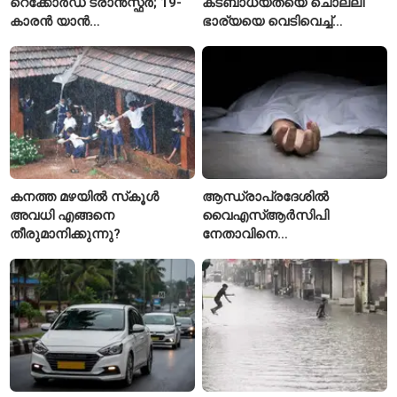
റെക്കോർഡ് ട്രാൻസ്ഫർ; 19-
കടബാധ്യതയെ ചൊല്ലി
കാരൻ യാൻ
ഭാര്യയെ വെടിവെച്ച്
ഡിയോമാൻഡെയെ
കൊലപ്പെടുത്തി? പൂനെയിൽ
സ്വന്തമാക്കി സ്പാനിഷ്
നടുക്കം സൃഷ്ടിച്ച
വമ്പന്മാർ
കൊലപാതകം
കനത്ത മഴയിൽ സ്‌കൂൾ
ആന്ധ്രാപ്രദേശിൽ
അവധി എങ്ങനെ
വൈഎസ്ആർസിപി
തീരുമാനിക്കുന്നു?
നേതാവിനെ
വെട്ടിക്കൊലപ്പെടുത്തി;
അന്വേഷണം ആരംഭിച്ച്
പൊലീസ്