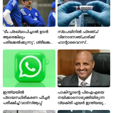
'ടീം പ്രഖ്യാപിച്ചാൽ ഉടൻ
സ്പെയിനിൽ ഫ്രഞ്ച്
ആരെങ്കിലും
വിനോദസഞ്ചാരിക്ക്
പരിക്കേൽക്കുന്നു'; ശ്രീലങ്കൻ
ഹാന്റാവൈറസ്
ടെസ്റ്റിന് മുൻപ് ഇന്ത്യൻ
സ്ഥിരീകരിച്ചു; രോഗിയെ
ടീമിനെ കുറിച്ച് മുൻതാരം
ഐസൊലേഷനിൽ
പ്രവേശിപ്പിച്ചു
ഇന്ത്യയിൽ
പാകിസ്താന്റെ പിഐഎയെ
പ്രായസ്ഥിരീകരണ ഫീച്ചർ
നയിക്കാനൊരുങ്ങിയിരുന്ന
പരീക്ഷിച്ച് വാട്‌സ്ആപ്പ്
വ്യക്തി എയർ ഇന്ത്യയുടെ
പുതിയ സിഇഒ