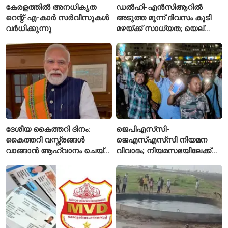
കേരളത്തിൽ അനധികൃത
ഡൽഹി-എൻസിആറിൽ
റെന്റ്-എ-കാർ സർവീസുകൾ
അടുത്ത മൂന്ന് ദിവസം കൂടി
വർധിക്കുന്നു
മഴയ്ക്ക് സാധ്യത; യെല്ലോ
അലർട്ട് പ്രഖ്യാപിച്ച്
ഐഎംഡി
ദേശീയ കൈത്തറി ദിനം:
ജെപിഎസ്‌സി-
കൈത്തറി വസ്ത്രങ്ങൾ
ജെഎസ്എസ്‌സി നിയമന
വാങ്ങാൻ ആഹ്വാനം ചെയ്ത്
വിവാദം; നിയമസഭയിലേക്ക്
പ്രധാനമന്ത്രി
വിദ്യാർഥികളുടെ മാർച്ച് ഇന്ന്