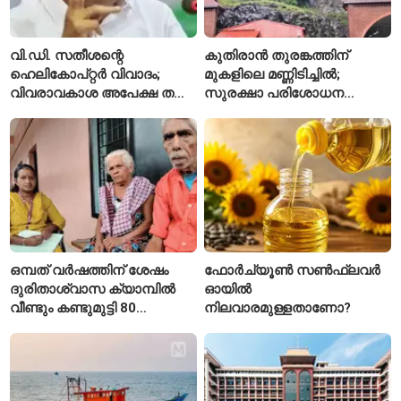
വി.ഡി. സതീശന്റെ
കുതിരാൻ തുരങ്കത്തിന്
ഹെലികോപ്റ്റർ വിവാദം;
മുകളിലെ മണ്ണിടിച്ചിൽ;
വിവരാവകാശ അപേക്ഷ തള്ളി
സുരക്ഷാ പരിശോധന
കേരള സർക്കാർ
ആരംഭിച്ച് എൻഎച്ച്എഐ
ഒമ്പത് വർഷത്തിന് ശേഷം
ഫോർച്യൂൺ സൺഫ്ലവർ
ദുരിതാശ്വാസ ക്യാമ്പിൽ
ഓയിൽ
വീണ്ടും കണ്ടുമുട്ടി 80
നിലവാരമുള്ളതാണോ?
വയസ്സുകാരായ ദമ്പതികൾ