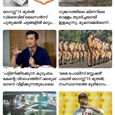
ഓഗസ്റ്റ് 15 മുതൽ
ഗുജറാത്തിലെ കിണറിലെ
ഡ്രൈവിങ് ലൈസൻസ്
വെള്ളം തുടർച്ചയായി
പുതുക്കൽ ചട്ടങ്ങളിൽ മാറ്റം;
ഇളകുന്നു; ഭൂകമ്പമല്ലെന്ന്
വാഹനമോടിക്കുന്നവർ
വിദഗ്ധർ
അറിയേണ്ട രണ്ട് പ്രധാന
കാര്യങ്ങൾ
'പട്ടിണിക്കിടക്കുന്ന കുടുംബം
'മൈ പൊലീസ് സ്റ്റേഷൻ'
മകന്റെ വിവാഹത്തിന് ഷാരൂഖ്
പദ്ധതി ഓഗസ്റ്റ് 15 മുതൽ;
ഖാനെ വിളിക്കുന്നതുപോലെ
സംസ്ഥാനത്തെ ഭൂരിഭാഗം
സ്റ്റേഷനുകളുടെയും ചുമതല
എസ്‌ഐമാർക്ക്