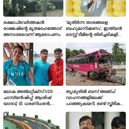
രക്ഷാപ്രവർത്തകൻ
'മുതിർന്ന താരങ്ങളെ
രാജേഷിന്റെ മൃതദേഹത്തോട്
ബഹുമാനിക്കണം'; ഇന്ത്യൻ
അനാദരവെന്ന് ആരോപണം
ടെസ്റ്റ് ടീമിന്റെ തിരിച്ചടികളിൽ
പ്രതികരിച്ച് അജിങ്ക്യ
രഹാനെ
ലോക അത്‌ലറ്റിക്സ് U20
തൃശൂരിൽ ബസ് അഞ്ച്
ചാമ്പ്യൻഷിപ്പ്: ആശിഷ്
വാഹനങ്ങളിലേക്ക്
യാദവ്, ടി. ധരണിധരൻ,
പാഞ്ഞുകയറി; രണ്ട് സ്ത്രീകൾ
അമനത് കംബോജ്
മരിച്ചു, 24 പേർക്ക് പരിക്ക്
ഫൈനലിൽ