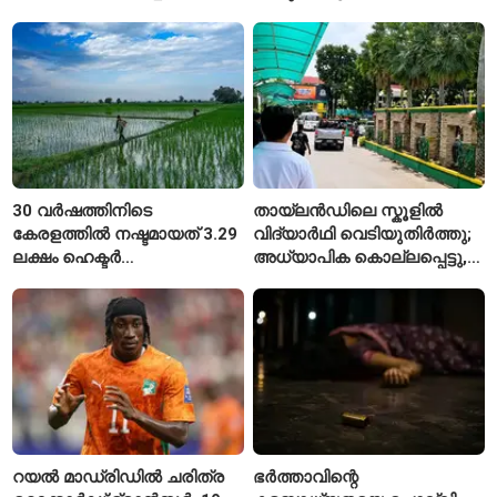
നിരക്കുകൾ ഉയർന്നു
ഭാവന കാന്ത്
30 വർഷത്തിനിടെ
തായ്‌ലൻഡിലെ സ്കൂളിൽ
കേരളത്തിൽ നഷ്ടമായത് 3.29
വിദ്യാർഥി വെടിയുതിർത്തു;
ലക്ഷം ഹെക്ടർ
അധ്യാപിക കൊല്ലപ്പെട്ടു,
നെൽപ്പാടങ്ങൾ
നിരവധി പേർക്ക് പരിക്ക്
റയൽ മാഡ്രിഡിൽ ചരിത്ര
ഭർത്താവിന്റെ