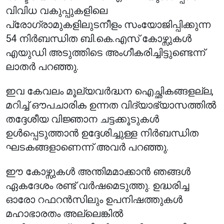
വിവിധ വകുപ്പുകളിലെ
പ്രോഗ്രാമുകളിലുടനീളം സംയോജിപ്പിക്കുന്ന
54 നിർബന്ധിത ബി.കെ.എസ് കോഴ്സുകൾ
എയുഡി അടുത്തിടെ അംഗീകരിച്ചിട്ടുണ്ടെന്ന്
ലാതർ പറഞ്ഞു.
ഇവ കേവലം മൂല്യവർദ്ധന ഐച്ഛികങ്ങളല്ല,
മറിച്ച് ഔപചാരിക ഉന്നത വിദ്യാഭ്യാസത്തിൽ
തദ്ദേശീയ വിജ്ഞാന ചട്ടക്കൂടുകൾ
ഉൾപ്പെടുത്താൻ ഉദ്ദേശിച്ചുള്ള നിർബന്ധിത
ഘടകങ്ങളാണെന്ന് അവർ പറഞ്ഞു.
ഈ കോഴ്സുകൾ അന്തിമമാക്കാൻ ഞങ്ങൾ
ഏകദേശം രണ്ട് വർഷമെടുത്തു. ഉദ്ധരിച്ച
ഓരോ റഫറൻസിലും ഉപനിഷത്തുകൾ
മഹാഭാരതം അല്ലെങ്കിൽ