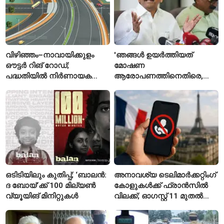
വിഴിഞ്ഞം–നാവായിക്കുളം
'ഞങ്ങൾ ഉയർത്തിയത്
ഔട്ടർ റിങ് റോഡ്;
മോഷണ
പദ്ധതിയിൽ നിർണായക
ആരോപണത്തിനെതിരെ,
മാറ്റങ്ങൾ, കേന്ദ്രം
ശ്രീരാമനെതിരെ അല്ല';
വിശദീകരണം
റിജിജുവിന് മറുപടിയുമായി
സഞ്ജയ് റാവത്ത്
ഒടിടിയിലും കുതിപ്പ്; ‘ബാലൻ:
അനാവശ്യ ടെലിമാർക്കറ്റിംഗ്
ദ ബോയ്’ക്ക് 100 മില്യൺ
കോളുകൾക്ക് ഫ്രാൻസിൽ
വ്യൂയിങ് മിനിറ്റുകൾ
വിലക്ക്; ഓഗസ്റ്റ് 11 മുതൽ
പുതിയ നിയമം