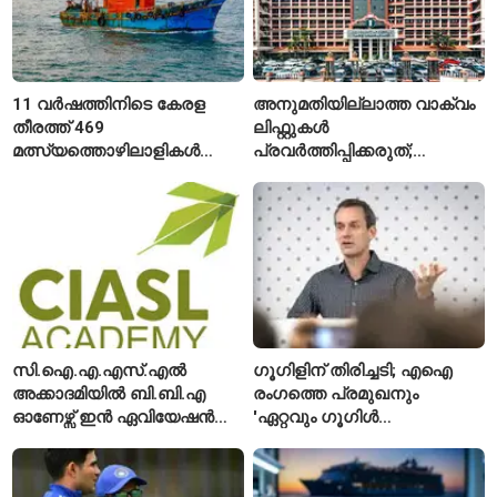
11 വർഷത്തിനിടെ കേരള
അനുമതിയില്ലാത്ത വാക്വം
തീരത്ത് 469
ലിഫ്റ്റുകൾ
മത്സ്യത്തൊഴിലാളികൾ
പ്രവർത്തിപ്പിക്കരുത്;
മരിച്ചു; 160 പേരെ
സുരക്ഷാ
കാണാതായി, 47,773 പേരെ
അനുമതിയില്ലാത്ത
രക്ഷപ്പെടുത്തി
ലിഫ്റ്റുകൾക്ക്
ഹൈക്കോടതിയുടെ വിലക്ക്
സി.ഐ.എ.എസ്.എൽ
ഗൂഗിളിന് തിരിച്ചടി; എഐ
അക്കാദമിയിൽ ബി.ബി.എ
രംഗത്തെ പ്രമുഖനും
ഓണേഴ്സ് ഇൻ ഏവിയേഷൻ
'ഏറ്റവും ഗൂഗിൾ
മാനേജ്മെന്റ്: പ്രവേശനം
വ്യക്തി'യെന്നും
ഈമാസം 12 വരെ
വിശേഷിപ്പിക്കപ്പെട്ട
ഗവേഷകൻ രാജിവെച്ചു