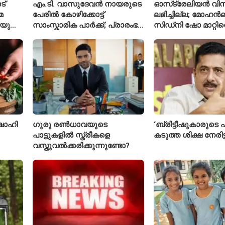
ട്
എം.ടി. വാസുദേവൻ നായരുടെ
ഓസ്‌ട്രേലിയൻ വി
മ
പേരിൽ കോഴിക്കോട്ട്
ലഭിച്ചില്ല; മോഹൻല
ിയുടെ
സാംസ്കാരിക പാർക്ക്; പ്രാരംഭ
സിഡ്‌നി ഷോ മാറ്റിവെ
പ്രവർത്തനങ്ങൾക്ക് ₹50 കോടി
വീഡിയോയിലൂടെ ക്ഷ
താരം
ഷാഹി
ഗുരു രൺധാവയുടെ
‘ബ്രിട്ടീഷുകാരുടെ ഏ
പാട്ടുകളിൽ സ്ത്രീകളെ
കടുത്ത ശിക്ഷ നേരിട
വസ്തുവൽക്കരിക്കുന്നുണ്ടോ?