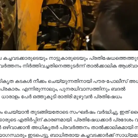
്ചവടക്കാരുടെയും നാട്ടുകാരുടെയും പ്രതിഷേധത്തെത്തുടർ
ർത്തനം നിർത്തിവച്ചതിനെത്തുടർന്ന് താൽക്കാലിക ആശ്വ
 അനധികൃത കടകൾ നീക്കം ചെയ്യുന്നതിനായി പൗര-പോലീസ് 
ൾ പ്രകാരം. എന്നിരുന്നാലും, പുനരധിവാസത്തിനും ബദൽ
ർ ധാരാളം പേർ ഒത്തുകൂടി രാത്രി മുഴുവൻ പ്രതിഷേധം
കം ചെയ്യാൻ തുടങ്ങിയതോടെ സംഘർഷം വർദ്ധിച്ചു, ഇത് 
ക്കാരുടെ എതിർപ്പിന് കാരണമായി. പ്രതിഷേധക്കാർ പ്രദേശം 
ുട്ടൽ ഒഴിവാക്കാൻ അധികൃതർ പ്രവർത്തനം താൽക്കാലികമായി നിർ
ദ്യോഗസ്ഥരും ഇടപെട്ടു, ബാധിതരായ കച്ചവടക്കാർക്ക് സാധ്യ