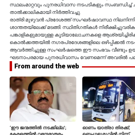
സ്ഥലംമാറ്റവും പുനരധിവാസ നടപടികളും സംബന്ധിച്ച് ച
താൽക്കാലികമായി നിർത്തിവച്ചു.
രാത്രി മുഴുവൻ പ്രദേശത്ത് സംഘർഷാവസ്ഥ നിലനിന്നിരു
ശാന്തതയിലേക്ക് മടങ്ങി. സ്ഥിതിഗതികൾ നിരീക്ഷിച്ചുവര
പങ്കാളികളുമായുള്ള കൂടിയാലോചനകളെ ആശ്രയിച്ചിരിക
കൊൽക്കത്തയിൽ നഗരപ്രദേശങ്ങളിലെ ഒഴിപ്പിക്കൽ നടപ
ആവർത്തിച്ചുള്ള സംഘർഷത്തെ ഈ സംഭവം വീണ്ടും ഉയർത്തി
ഘടനാപരമായ പുനരധിവാസം വേണമെന്ന് അവരിൽ പലരും 
From around the web
‘ഈ ജന്മത്തിൽ നടക്കില്ല’;
ഓണം യാത്രാ തിരക്ക്;
കേരളത്തിൽ വന്ദേമാതരം
ബെംഗളൂരുവിൽ നിന്ന്