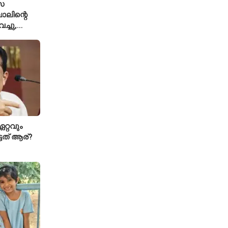
സ
ാലിന്റെ
ച്ചു,
മ ചോദിച്ച്
റ്റവും
്ടത് ആര്?