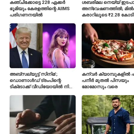
കഞ്ചിക്കോട്ടെ 228 ഏക്കർ
ശബരിമല നെയ്യ് ഇടപാ
ഭൂമിയും കേരളത്തിന്റെ AIIMS
അന്വേഷണത്തിൽ; മിൽ
പരിഗണനയിൽ
കരാറിലൂടെ ₹2.28 കോട
നഷ്ടമെന്ന് എഫ്ഐആർ
അബ്സല്യൂട്ട് സിനിമ’;
കന്വർ ക്യാമ്പുകളിൽ 
ഡൊണാൾഡ് ട്രംപിന്റെ
പനീർ മുതൽ പിസയും
ടിക്‌ടോക്ക് വീഡിയോയിൽ നിന്ന്
മോമോസും വരെ
ടെയ്‌ലർ സ്വിഫ്റ്റിന്റെ ‘August’
നീക്കം ചെയ്തു