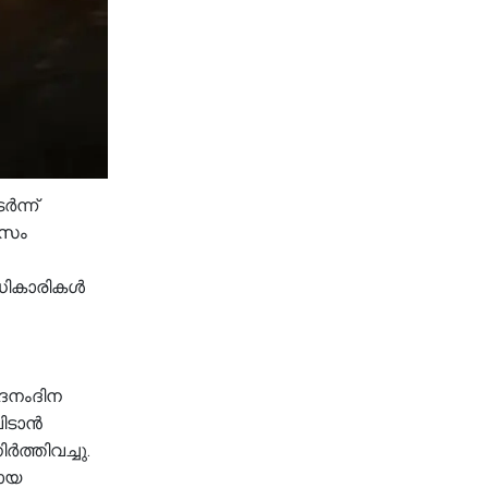
ന്ന്
ാസം
അധികാരികൾ
ദൈനംദിന
വിടാൻ
ത്തിവച്ചു.
മായ