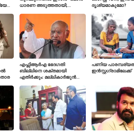
ത്യേക
ധാരണ അടുത്തതായി;
ദൃശ്യമാകുമോ?
നിബന്ധനകളുമായി ടെഹ്റാൻ
എഫ്സിആർഎ ഭേദഗതി
പണിയ പാരമ്പര്യത്ത
ാൽ
ബില്ലിനെ ശക്തമായി
ഇൻസ്റ്റഗ്രാമിലേക്ക്
ൻതാര
എതിർക്കും: മല്ലികാർജുൻ
ഖർഗെ