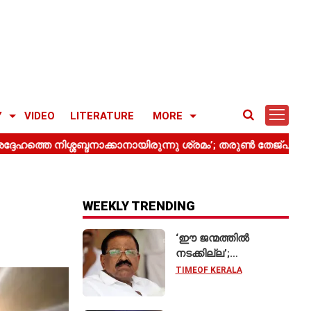
Y
VIDEO
LITERATURE
MORE
WEEKLY TRENDING
‘ഈ ജന്മത്തിൽ
നടക്കില്ല’;
കേരളത്തിൽ
TIMEOF KERALA
വന്ദേമാതരം
പൂർണമായി