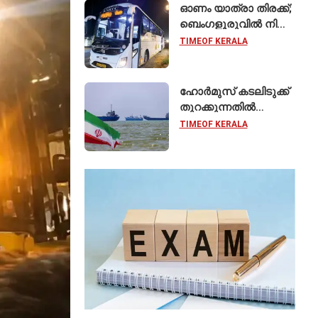
ആലപിക്കില്ലെന്ന്
ഓണം യാത്രാ തിരക്ക്;
രാജ്മോഹൻ
ബെംഗളൂരുവിൽ നിന്ന്
ഉണ്ണിത്താൻ
കേരളത്തിലേക്ക് 90
TIMEOF KERALA
പ്രത്യേക ബസുകൾ
ഹോർമുസ് കടലിടുക്ക്
തുറക്കുന്നതിൽ
ഇറാൻ–ഒമാൻ ധാരണ
TIMEOF KERALA
അടുത്തതായി;
നിബന്ധനകളുമായി
ടെഹ്റാൻ