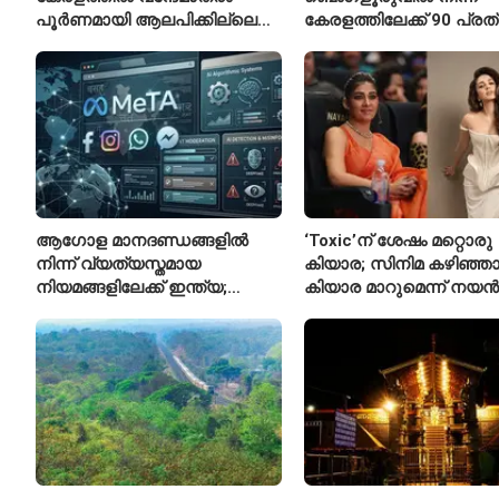
പൂർണമായി ആലപിക്കില്ലെന്ന്
കേരളത്തിലേക്ക് 90 പ്ര
രാജ്മോഹൻ ഉണ്ണിത്താൻ
ബസുകൾ
ആഗോള മാനദണ്ഡങ്ങളിൽ
‘Toxic’ന് ശേഷം മറ്റൊരു
നിന്ന് വ്യത്യസ്തമായ
കിയാര; സിനിമ കഴിഞ്ഞ
നിയമങ്ങളിലേക്ക് ഇന്ത്യ;
കിയാര മാറുമെന്ന് നയ
മെറ്റയ്ക്ക് കേന്ദ്രത്തിന്റെ
സമ്മർദം