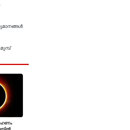
ം
ീരുമാനങ്ങൾ
ുമ്പ്
്രഹണം
്യയിൽ