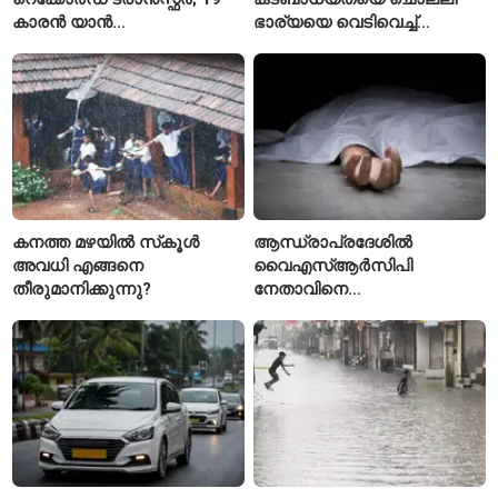
കാരൻ യാൻ
ഭാര്യയെ വെടിവെച്ച്
ഡിയോമാൻഡെയെ
കൊലപ്പെടുത്തി? പൂനെയിൽ
സ്വന്തമാക്കി സ്പാനിഷ്
നടുക്കം സൃഷ്ടിച്ച
വമ്പന്മാർ
കൊലപാതകം
കനത്ത മഴയിൽ സ്‌കൂൾ
ആന്ധ്രാപ്രദേശിൽ
അവധി എങ്ങനെ
വൈഎസ്ആർസിപി
തീരുമാനിക്കുന്നു?
നേതാവിനെ
വെട്ടിക്കൊലപ്പെടുത്തി;
അന്വേഷണം ആരംഭിച്ച്
പൊലീസ്