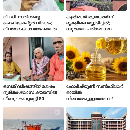
വി.ഡി. സതീശന്റെ
കുതിരാൻ തുരങ്കത്തിന്
ഹെലികോപ്റ്റർ വിവാദം;
മുകളിലെ മണ്ണിടിച്ചിൽ;
വിവരാവകാശ അപേക്ഷ തള്ളി
സുരക്ഷാ പരിശോധന
കേരള സർക്കാർ
ആരംഭിച്ച് എൻഎച്ച്എഐ
ഒമ്പത് വർഷത്തിന് ശേഷം
ഫോർച്യൂൺ സൺഫ്ലവർ
ദുരിതാശ്വാസ ക്യാമ്പിൽ
ഓയിൽ
വീണ്ടും കണ്ടുമുട്ടി 80
നിലവാരമുള്ളതാണോ?
വയസ്സുകാരായ ദമ്പതികൾ