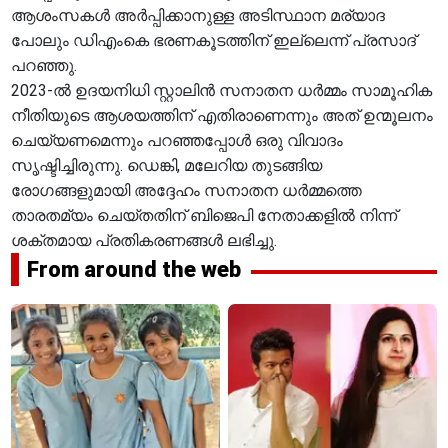
ആശംസകൾ അർപ്പിക്കാനുള്ള അടിസ്ഥാന മര്യാദ
പോലും ഡിഎംകെ ഭരണകൂടത്തിന് ഇല്ലെന്ന് പ്രസാദ്
പറഞ്ഞു.
2023-ൽ ഉദയനിധി സ്റ്റാലിൻ സനാതന ധർമ്മം സാമൂഹിക
നീതിയുടെ ആശയത്തിന് എതിരാണെന്നും അത് ഉന്മൂലനം
ചെയ്യണമെന്നും പറഞ്ഞപ്പോൾ ഒരു വിവാദം
സൃഷ്ടിച്ചിരുന്നു. ഡെങ്കി, മലേറിയ തുടങ്ങിയ
രോഗങ്ങളുമായി അദ്ദേഹം സനാതന ധർമ്മത്തെ
താരതമ്യം ചെയ്തതിന് ബിജെപി നേതാക്കളിൽ നിന്ന്
ശക്തമായ പ്രതികരണങ്ങൾ ലഭിച്ചു.
From around the web