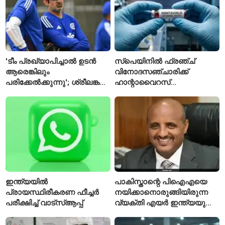
'ടീം പ്രഖ്യാപിച്ചാൽ ഉടൻ
സ്പെയിനിൽ ഫ്രഞ്ച്
ആരെങ്കിലും
വിനോദസഞ്ചാരിക്ക്
പരിക്കേൽക്കുന്നു'; ശ്രീലങ്കൻ
ഹാന്റാവൈറസ്
ടെസ്റ്റിന് മുൻപ് ഇന്ത്യൻ
സ്ഥിരീകരിച്ചു; രോഗിയെ
ടീമിനെ കുറിച്ച് മുൻതാരം
ഐസൊലേഷനിൽ
പ്രവേശിപ്പിച്ചു
ഇന്ത്യയിൽ
പാകിസ്താന്റെ പിഐഎയെ
പ്രായസ്ഥിരീകരണ ഫീച്ചർ
നയിക്കാനൊരുങ്ങിയിരുന്ന
പരീക്ഷിച്ച് വാട്‌സ്ആപ്പ്
വ്യക്തി എയർ ഇന്ത്യയുടെ
പുതിയ സിഇഒ