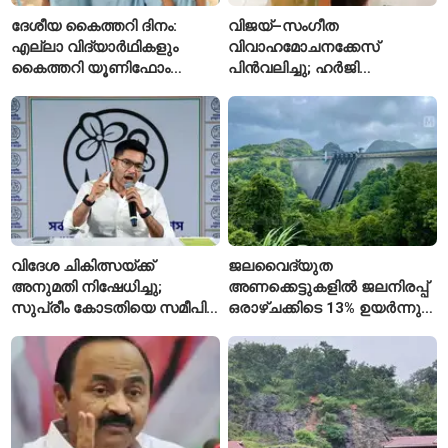
ദേശീയ കൈത്തറി ദിനം:
വിജയ്–സംഗീത
എല്ലാ വിദ്യാർഥികളും
വിവാഹമോചനക്കേസ്
കൈത്തറി യൂണിഫോം
പിൻവലിച്ചു; ഹർജി
ധരിക്കുന്ന കേരളത്തിലെ ഈ
പിൻവലിച്ചതോടെ കേസ്
സ്കൂൾ വേറിട്ട മാതൃക
അവസാനിപ്പിച്ച് കോടതി
വിദേശ ചികിത്സയ്ക്ക്
ജലവൈദ്യുത
അനുമതി നിഷേധിച്ചു;
അണക്കെട്ടുകളിൽ ജലനിരപ്പ്
സുപ്രീം കോടതിയെ സമീപിച്ച്
ഒരാഴ്ചക്കിടെ 13% ഉയർന്നു;
അഭിഷേക് ബാനർജി
കഴിഞ്ഞ വർഷത്തേക്കാൾ
ഇപ്പോഴും കുറവ്