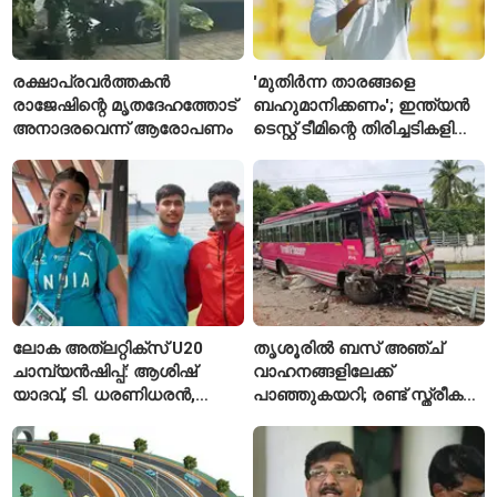
രക്ഷാപ്രവർത്തകൻ
'മുതിർന്ന താരങ്ങളെ
രാജേഷിന്റെ മൃതദേഹത്തോട്
ബഹുമാനിക്കണം'; ഇന്ത്യൻ
അനാദരവെന്ന് ആരോപണം
ടെസ്റ്റ് ടീമിന്റെ തിരിച്ചടികളിൽ
പ്രതികരിച്ച് അജിങ്ക്യ
രഹാനെ
ലോക അത്‌ലറ്റിക്സ് U20
തൃശൂരിൽ ബസ് അഞ്ച്
ചാമ്പ്യൻഷിപ്പ്: ആശിഷ്
വാഹനങ്ങളിലേക്ക്
യാദവ്, ടി. ധരണിധരൻ,
പാഞ്ഞുകയറി; രണ്ട് സ്ത്രീകൾ
അമനത് കംബോജ്
മരിച്ചു, 24 പേർക്ക് പരിക്ക്
ഫൈനലിൽ