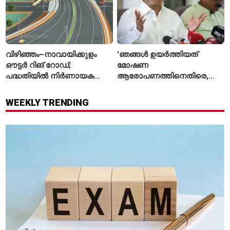
വിഴിഞ്ഞം–നാവായിക്കുളം
'ഞങ്ങൾ ഉയർത്തിയത്
ഔട്ടർ റിങ് റോഡ്;
മോഷണ
പദ്ധതിയിൽ നിർണായക
ആരോപണത്തിനെതിരെ,
മാറ്റങ്ങൾ, കേന്ദ്രം
ശ്രീരാമനെതിരെ അല്ല';
വിശദീകരണം
റിജിജുവിന് മറുപടിയുമായി
WEEKLY TRENDING
സഞ്ജയ് റാവത്ത്