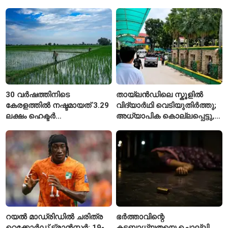
നിരക്കുകൾ ഉയർന്നു
ഭാവന കാന്ത്
30 വർഷത്തിനിടെ
തായ്‌ലൻഡിലെ സ്കൂളിൽ
കേരളത്തിൽ നഷ്ടമായത് 3.29
വിദ്യാർഥി വെടിയുതിർത്തു;
ലക്ഷം ഹെക്ടർ
അധ്യാപിക കൊല്ലപ്പെട്ടു,
നെൽപ്പാടങ്ങൾ
നിരവധി പേർക്ക് പരിക്ക്
റയൽ മാഡ്രിഡിൽ ചരിത്ര
ഭർത്താവിന്റെ
റെക്കോർഡ് ട്രാൻസ്ഫർ; 19-
കടബാധ്യതയെ ചൊല്ലി