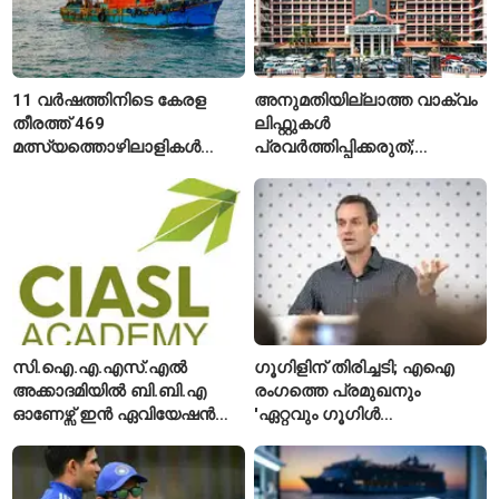
11 വർഷത്തിനിടെ കേരള
അനുമതിയില്ലാത്ത വാക്വം
തീരത്ത് 469
ലിഫ്റ്റുകൾ
മത്സ്യത്തൊഴിലാളികൾ
പ്രവർത്തിപ്പിക്കരുത്;
മരിച്ചു; 160 പേരെ
സുരക്ഷാ
കാണാതായി, 47,773 പേരെ
അനുമതിയില്ലാത്ത
രക്ഷപ്പെടുത്തി
ലിഫ്റ്റുകൾക്ക്
ഹൈക്കോടതിയുടെ വിലക്ക്
സി.ഐ.എ.എസ്.എൽ
ഗൂഗിളിന് തിരിച്ചടി; എഐ
അക്കാദമിയിൽ ബി.ബി.എ
രംഗത്തെ പ്രമുഖനും
ഓണേഴ്സ് ഇൻ ഏവിയേഷൻ
'ഏറ്റവും ഗൂഗിൾ
മാനേജ്മെന്റ്: പ്രവേശനം
വ്യക്തി'യെന്നും
ഈമാസം 12 വരെ
വിശേഷിപ്പിക്കപ്പെട്ട
ഗവേഷകൻ രാജിവെച്ചു