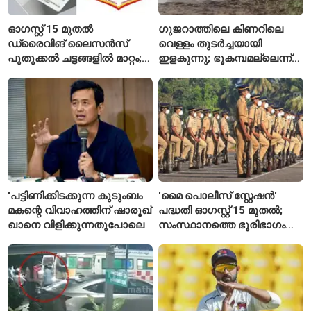
ഓഗസ്റ്റ് 15 മുതൽ
ഗുജറാത്തിലെ കിണറിലെ
ഡ്രൈവിങ് ലൈസൻസ്
വെള്ളം തുടർച്ചയായി
പുതുക്കൽ ചട്ടങ്ങളിൽ മാറ്റം;
ഇളകുന്നു; ഭൂകമ്പമല്ലെന്ന്
വാഹനമോടിക്കുന്നവർ
വിദഗ്ധർ
അറിയേണ്ട രണ്ട് പ്രധാന
കാര്യങ്ങൾ
'പട്ടിണിക്കിടക്കുന്ന കുടുംബം
'മൈ പൊലീസ് സ്റ്റേഷൻ'
മകന്റെ വിവാഹത്തിന് ഷാരൂഖ്
പദ്ധതി ഓഗസ്റ്റ് 15 മുതൽ;
ഖാനെ വിളിക്കുന്നതുപോലെ
സംസ്ഥാനത്തെ ഭൂരിഭാഗം
സ്റ്റേഷനുകളുടെയും ചുമതല
എസ്‌ഐമാർക്ക്