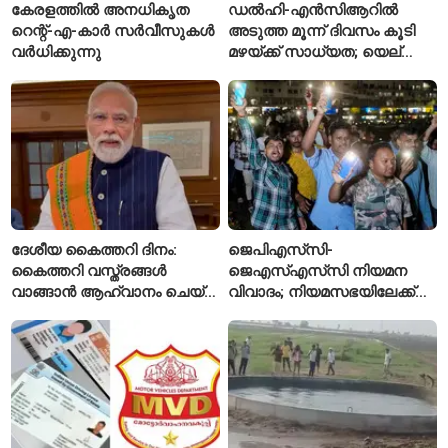
കേരളത്തിൽ അനധികൃത
ഡൽഹി-എൻസിആറിൽ
റെന്റ്-എ-കാർ സർവീസുകൾ
അടുത്ത മൂന്ന് ദിവസം കൂടി
വർധിക്കുന്നു
മഴയ്ക്ക് സാധ്യത; യെല്ലോ
അലർട്ട് പ്രഖ്യാപിച്ച്
ഐഎംഡി
ദേശീയ കൈത്തറി ദിനം:
ജെപിഎസ്‌സി-
കൈത്തറി വസ്ത്രങ്ങൾ
ജെഎസ്എസ്‌സി നിയമന
വാങ്ങാൻ ആഹ്വാനം ചെയ്ത്
വിവാദം; നിയമസഭയിലേക്ക്
പ്രധാനമന്ത്രി
വിദ്യാർഥികളുടെ മാർച്ച് ഇന്ന്