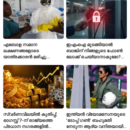
എബോള സമാന
ഇഎംഐ മുടങ്ങിയാൽ
ലക്ഷണങ്ങളോടെ
ബാങ്കിന് നിങ്ങളുടെ ഫോൺ
യാത്രക്കാരൻ മരിച്ചു;
ലോക്ക് ചെയ്യാനാകുമോ?
കോംഗോയിൽ 200-ഓളം
ആർബിഐയുടെ പുതിയ
യാത്രക്കാരെ
ചട്ടങ്ങൾ ഇങ്ങനെ
നിരീക്ഷണത്തിൽ
സ്വർണവിലയിൽ കുതിപ്പ്;
ഇന്ത്യൻ വ്യോമസേനയുടെ
ഓഗസ്റ്റ് 7-ന് രാജ്യത്തെ
'ടോപ്പ് ഗൺ' ബഹുമതി
പ്രധാന നഗരങ്ങളിൽ
നേടുന്ന ആദ്യ വനിതയായി