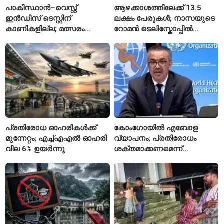
പാകിസ്ഥാൻ–വെസ്റ്റ്
ആഴക്കാശത്തിലേക്ക് 13.5
ഇൻഡീസ് ടെസ്റ്റിന്
ലക്ഷം പേരുകൾ; നാസയുടെ
കാണികളില്ല; മത്സരം
റോമൻ ടെലിസ്കോപ്പിൽ
സോഷ്യൽ മീഡിയയിൽ
പേരുകൾ അയയ്ക്കാം
പരിഹാസവിഷയം
പ്രതിരോധ ഓഹരികൾക്ക്
കോംഗോയിൽ എബോള
മുന്നേറ്റം; എച്ച്എഎൽ ഓഹരി
വ്യാപനം; പ്രതിരോധം
വില 6% ഉയർന്നു
ശക്തമാക്കണമെന്ന്
ലോകാരോഗ്യ സംഘടന