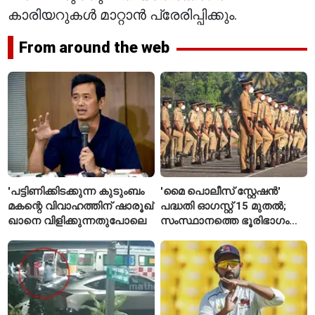
കാരിയറുകൾ മാറ്റാൻ പ്രേരിപ്പിക്കും.
From around the web
'പട്ടിണിക്കിടക്കുന്ന കുടുംബം
'മൈ പൊലീസ് സ്റ്റേഷൻ'
മകന്റെ വിവാഹത്തിന് ഷാരൂഖ്
പദ്ധതി ഓഗസ്റ്റ് 15 മുതൽ;
ഖാനെ വിളിക്കുന്നതുപോലെ
സംസ്ഥാനത്തെ ഭൂരിഭാഗം
സ്റ്റേഷനുകളുടെയും ചുമതല
എസ്‌ഐമാർക്ക്