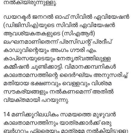
നൽകിയിരുന്നുള്ളൂ.
ഡയറക്ടർ ജനറൽ ഓഫ് സിവിൽ ഏവിയേഷൻ
(ഡിജിസിഎ)യുടെ സിവിൽ ഏവിയേഷൻ
ആവശ്യകതകളുടെ (സിഎആർ)
ലംഘനമാണിതെന്ന് പ്രസിഡന്റ് പ്രദീപ്
കാഡുവിന്റെയും അംഗം ഗൗരി എം.
കാപ്‌സെയുടെയും നേതൃത്വത്തിലുള്ള
കമ്മീഷൻ ചൂണ്ടിക്കാട്ടി. വിമാനക്കമ്പനികൾ
കാലതാമസത്തിന്റെ ദൈർഘ്യം അനുസരിച്ച്
മതിയായ ഭക്ഷണവും വെള്ളവും വിശ്രമ
സൗകര്യങ്ങളും നൽകണമെന്ന് അതിൽ
വ്യക്തമായി പറയുന്നു.
14 മണിക്കൂറിലധികം സമയത്തെ മുഴുവൻ
കാലതാമസത്തിനും യാത്രക്കാർക്ക് ഒരു
ബർഗറും ഫ്രൈയും മാത്രമേ നൽകിയിട്ടുള്ളൂ