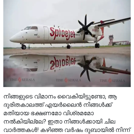
നിങ്ങളുടെ വിമാനം വൈകിയിട്ടുണ്ടോ, ആ
ദുരിതകാലത്ത് എയർലൈൻ നിങ്ങൾക്ക്
മതിയായ ഭക്ഷണമോ വിശ്രമമോ
നൽകിയില്ലേ? ഇതാ നിങ്ങൾക്കായി ചില
വാർത്തകൾ! കഴിഞ്ഞ വർഷം ദുബായിൽ നിന്ന്