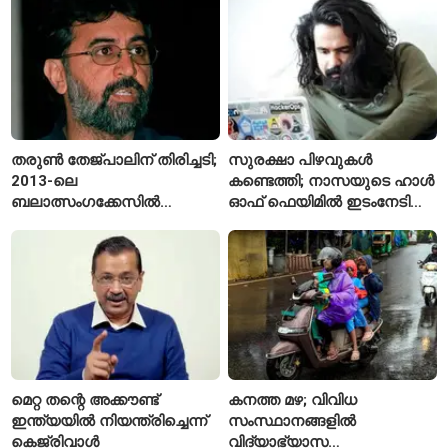
ലക്ഷണമെന്ന് വിദഗ്ധർ
തരുൺ തേജ്പാലിന് തിരിച്ചടി;
സുരക്ഷാ പിഴവുകൾ
2013-ലെ
കണ്ടെത്തി; നാസയുടെ ഹാൾ
ബലാത്സംഗക്കേസിൽ
ഓഫ് ഫെയിമിൽ ഇടംനേടി
കുറ്റക്കാരനെന്ന് ബോംബെ
മലയാളി എതിക്കൽ ഹാക്കർ
ഹൈക്കോടതി
മെറ്റ തന്റെ അക്കൗണ്ട്
കനത്ത മഴ; വിവിധ
ഇന്ത്യയിൽ നിയന്ത്രിച്ചെന്ന്
സംസ്ഥാനങ്ങളിൽ
കെജ്‌രിവാൾ
വിദ്യാഭ്യാസ