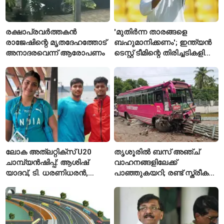
രക്ഷാപ്രവർത്തകൻ
'മുതിർന്ന താരങ്ങളെ
രാജേഷിന്റെ മൃതദേഹത്തോട്
ബഹുമാനിക്കണം'; ഇന്ത്യൻ
അനാദരവെന്ന് ആരോപണം
ടെസ്റ്റ് ടീമിന്റെ തിരിച്ചടികളിൽ
പ്രതികരിച്ച് അജിങ്ക്യ
രഹാനെ
ലോക അത്‌ലറ്റിക്സ് U20
തൃശൂരിൽ ബസ് അഞ്ച്
ചാമ്പ്യൻഷിപ്പ്: ആശിഷ്
വാഹനങ്ങളിലേക്ക്
യാദവ്, ടി. ധരണിധരൻ,
പാഞ്ഞുകയറി; രണ്ട് സ്ത്രീകൾ
അമനത് കംബോജ്
മരിച്ചു, 24 പേർക്ക് പരിക്ക്
ഫൈനലിൽ