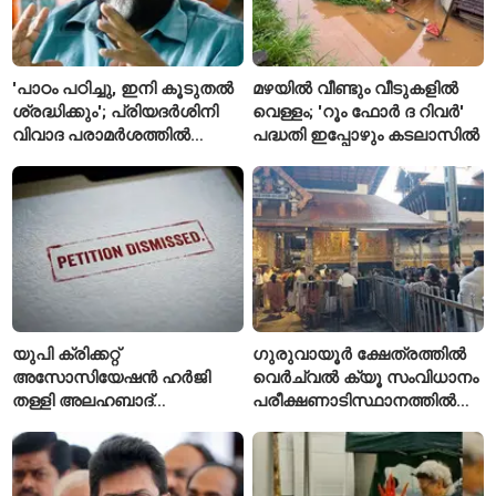
'പാഠം പഠിച്ചു, ഇനി കൂടുതൽ
മഴയിൽ വീണ്ടും വീടുകളിൽ
ശ്രദ്ധിക്കും'; പ്രിയദർശിനി
വെള്ളം; 'റൂം ഫോർ ദ റിവർ'
വിവാദ പരാമർശത്തിൽ
പദ്ധതി ഇപ്പോഴും കടലാസിൽ
വിശദീകരണവുമായി മന്ത്രി
സി.പി. ജോൺ
യുപി ക്രിക്കറ്റ്
ഗുരുവായൂർ ക്ഷേത്രത്തിൽ
അസോസിയേഷൻ ഹർജി
വെർച്വൽ ക്യൂ സംവിധാനം
തള്ളി അലഹബാദ്
പരീക്ഷണാടിസ്ഥാനത്തിൽ
ഹൈക്കോടതി
ആരംഭിച്ചു