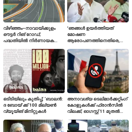
വിഴിഞ്ഞം–നാവായിക്കുളം
'ഞങ്ങൾ ഉയർത്തിയത്
ഔട്ടർ റിങ് റോഡ്;
മോഷണ
പദ്ധതിയിൽ നിർണായക
ആരോപണത്തിനെതിരെ,
മാറ്റങ്ങൾ, കേന്ദ്രം
ശ്രീരാമനെതിരെ അല്ല';
വിശദീകരണം
റിജിജുവിന് മറുപടിയുമായി
സഞ്ജയ് റാവത്ത്
ഒടിടിയിലും കുതിപ്പ്; ‘ബാലൻ:
അനാവശ്യ ടെലിമാർക്കറ്റിംഗ്
ദ ബോയ്’ക്ക് 100 മില്യൺ
കോളുകൾക്ക് ഫ്രാൻസിൽ
വ്യൂയിങ് മിനിറ്റുകൾ
വിലക്ക്; ഓഗസ്റ്റ് 11 മുതൽ
പുതിയ നിയമം