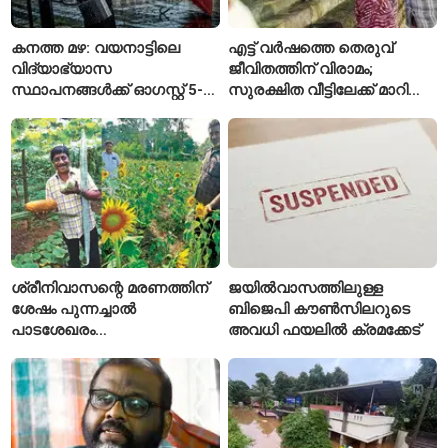
കനത്ത മഴ: വയനാട്ടിലെ
എട്ട് വർഷത്തെ തെരുവ്
വിദ്യാഭ്യാസ
ജീവിതത്തിന് വിരാമം;
സ്ഥാപനങ്ങൾക്ക് ഓഗസ്റ്റ് 5-ന്
സുരക്ഷിത വീട്ടിലേക്ക് മാറി
അവധി
പയ്യന്നൂരിലെ കുടുംബം
ശ്രീനിവാസന്റെ മരണത്തിന്
ജയിൽവാസത്തിലുള്ള
ശേഷം പുന്നച്ചാൽ
ബിജെപി കൗൺസിലറുടെ
പാടശേഖരം
അവധി ഫയലിൽ ക്രമക്കേട്
അവഗണിക്കപ്പെട്ടെന്ന്
കർഷകർ