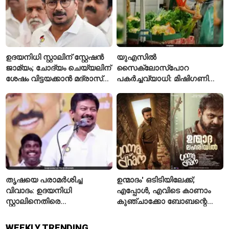
ഉദയനിധി സ്റ്റാലിന് സ്റ്റേഷൻ
യുഎസിൽ
ജാമ്യം; ചോദ്യം ചെയ്യലിന്
സൈക്ലോസ്പോറ
ശേഷം വിട്ടയക്കാൻ മദ്രാസ്
പകർച്ചവ്യാധി: മിഷിഗണിൽ
ഹൈക്കോടതി ഉത്തരവ്
ആദ്യമായി രണ്ട് മരണം
സ്ഥിരീകരിച്ചു
തൃഷയെ പരാമർശിച്ച
ഉന്മാദം' ഒടിടിയിലേക്ക്;
വിവാദം: ഉദയനിധി
എപ്പോൾ, എവിടെ കാണാം
സ്റ്റാലിനെതിരെ
കുഞ്ചാക്കോ ബോബന്റെ
ചുമത്തിയിരിക്കുന്നത്
ത്രില്ലർ?
എന്തെല്ലാം കുറ്റങ്ങൾ?
WEEKLY TRENDING