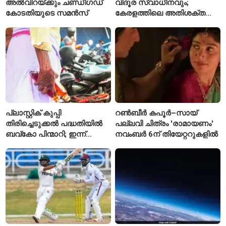
അൽവിറയ്ക്കും ചണ്ഡീഗഡ്
വിദൂര സ്വാധീനവും;
കോടതിയുടെ സമൻസ്
കേരളത്തിലെ അതിശക്ത
മഴയ്ക്ക്
കാരണമായേക്കുമെന്ന്
റിപ്പോർട്ട്
പ്ലാസ്റ്റിക് കുപ്പി
റൺബീർ കപൂർ–സായ്
തിരിച്ചെടുക്കൽ പദ്ധതിയിൽ
പല്ലവി ചിത്രം 'രാമായണം'
ബവ്കോ പിന്മാറി; ഇന്ന്
നവംബർ 6ന് തിയേറ്ററുകളിൽ
മുതൽ ഒഴിഞ്ഞ കുപ്പികൾ
സ്വീകരിക്കില്ല