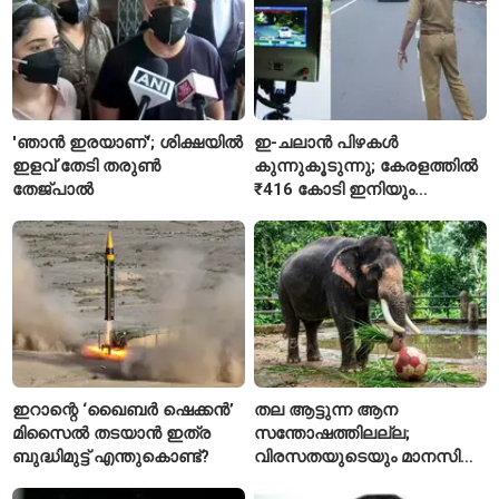
'ഞാൻ ഇരയാണ്'; ശിക്ഷയിൽ
ഇ-ചലാൻ പിഴകൾ
ഇളവ് തേടി തരുണ്‍
കുന്നുകൂടുന്നു; കേരളത്തിൽ
തേജ്പാൽ
₹416 കോടി ഇനിയും
അടയ്ക്കാനുണ്ട്
ഇറാന്റെ ‘ഖൈബർ ഷെക്കൻ’
തല ആട്ടുന്ന ആന
മിസൈൽ തടയാൻ ഇത്ര
സന്തോഷത്തിലല്ല;
ബുദ്ധിമുട്ട് എന്തുകൊണ്ട്?
വിരസതയുടെയും മാനസിക
സമ്മർദ്ദത്തിന്റെയും