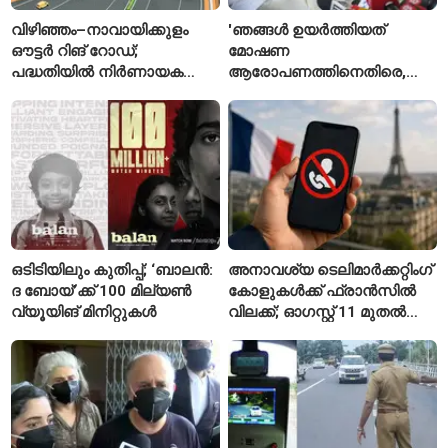
വിഴിഞ്ഞം–നാവായിക്കുളം
'ഞങ്ങൾ ഉയർത്തിയത്
ഔട്ടർ റിങ് റോഡ്;
മോഷണ
പദ്ധതിയിൽ നിർണായക
ആരോപണത്തിനെതിരെ,
മാറ്റങ്ങൾ, കേന്ദ്രം
ശ്രീരാമനെതിരെ അല്ല';
വിശദീകരണം
റിജിജുവിന് മറുപടിയുമായി
സഞ്ജയ് റാവത്ത്
ഒടിടിയിലും കുതിപ്പ്; ‘ബാലൻ:
അനാവശ്യ ടെലിമാർക്കറ്റിംഗ്
ദ ബോയ്’ക്ക് 100 മില്യൺ
കോളുകൾക്ക് ഫ്രാൻസിൽ
വ്യൂയിങ് മിനിറ്റുകൾ
വിലക്ക്; ഓഗസ്റ്റ് 11 മുതൽ
പുതിയ നിയമം