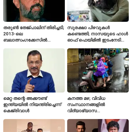
തരുൺ തേജ്പാലിന് തിരിച്ചടി;
സുരക്ഷാ പിഴവുകൾ
2013-ലെ
കണ്ടെത്തി; നാസയുടെ ഹാൾ
ബലാത്സംഗക്കേസിൽ
ഓഫ് ഫെയിമിൽ ഇടംനേടി
കുറ്റക്കാരനെന്ന് ബോംബെ
മലയാളി എതിക്കൽ ഹാക്കർ
ഹൈക്കോടതി
മെറ്റ തന്റെ അക്കൗണ്ട്
കനത്ത മഴ; വിവിധ
ഇന്ത്യയിൽ നിയന്ത്രിച്ചെന്ന്
സംസ്ഥാനങ്ങളിൽ
കെജ്‌രിവാൾ
വിദ്യാഭ്യാസ
സ്ഥാപനങ്ങൾക്ക് അവധി
പ്രഖ്യാപിച്ചു