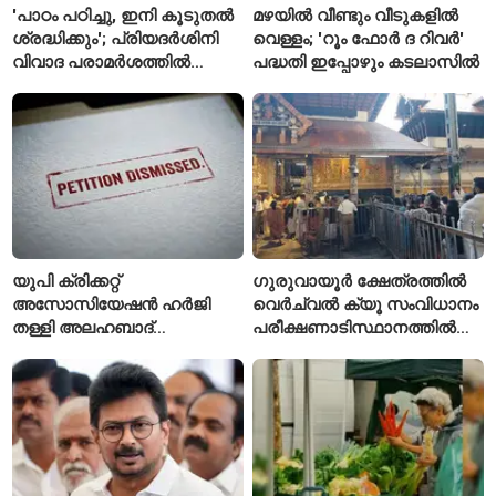
'പാഠം പഠിച്ചു, ഇനി കൂടുതൽ
മഴയിൽ വീണ്ടും വീടുകളിൽ
ശ്രദ്ധിക്കും'; പ്രിയദർശിനി
വെള്ളം; 'റൂം ഫോർ ദ റിവർ'
വിവാദ പരാമർശത്തിൽ
പദ്ധതി ഇപ്പോഴും കടലാസിൽ
വിശദീകരണവുമായി മന്ത്രി
സി.പി. ജോൺ
യുപി ക്രിക്കറ്റ്
ഗുരുവായൂർ ക്ഷേത്രത്തിൽ
അസോസിയേഷൻ ഹർജി
വെർച്വൽ ക്യൂ സംവിധാനം
തള്ളി അലഹബാദ്
പരീക്ഷണാടിസ്ഥാനത്തിൽ
ഹൈക്കോടതി
ആരംഭിച്ചു