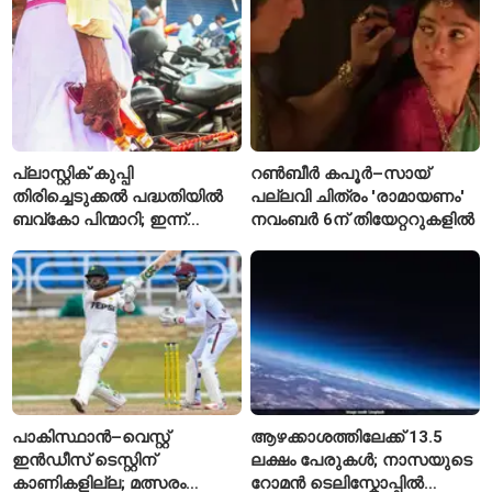
കാരണമായേക്കുമെന്ന്
റിപ്പോർട്ട്
പ്ലാസ്റ്റിക് കുപ്പി
റൺബീർ കപൂർ–സായ്
തിരിച്ചെടുക്കൽ പദ്ധതിയിൽ
പല്ലവി ചിത്രം 'രാമായണം'
ബവ്കോ പിന്മാറി; ഇന്ന്
നവംബർ 6ന് തിയേറ്ററുകളിൽ
മുതൽ ഒഴിഞ്ഞ കുപ്പികൾ
സ്വീകരിക്കില്ല
പാകിസ്ഥാൻ–വെസ്റ്റ്
ആഴക്കാശത്തിലേക്ക് 13.5
ഇൻഡീസ് ടെസ്റ്റിന്
ലക്ഷം പേരുകൾ; നാസയുടെ
കാണികളില്ല; മത്സരം
റോമൻ ടെലിസ്കോപ്പിൽ