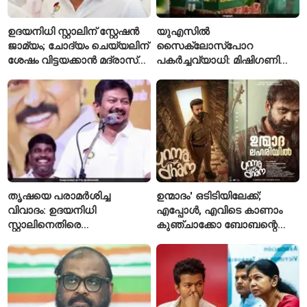
ഉദയനിധി സ്റ്റാലിന് സ്റ്റേഷൻ
യുഎസിൽ
ജാമ്യം; ചോദ്യം ചെയ്യലിന്
സൈക്ലോസ്പോറ
ശേഷം വിട്ടയക്കാൻ മദ്രാസ്
പകർച്ചവ്യാധി: മിഷിഗണിൽ
ഹൈക്കോടതി ഉത്തരവ്
ആദ്യമായി രണ്ട് മരണം
സ്ഥിരീകരിച്ചു
തൃഷയെ പരാമർശിച്ച
ഉന്മാദം' ഒടിടിയിലേക്ക്;
വിവാദം: ഉദയനിധി
എപ്പോൾ, എവിടെ കാണാം
സ്റ്റാലിനെതിരെ
കുഞ്ചാക്കോ ബോബന്റെ
ചുമത്തിയിരിക്കുന്നത്
ത്രില്ലർ?
എന്തെല്ലാം കുറ്റങ്ങൾ?