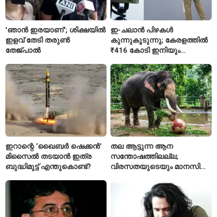
'ഞാൻ ഇരയാണ്'; ശിക്ഷയിൽ
ഇ-ചലാൻ പിഴകൾ
ഇളവ് തേടി തരുണ്‍
കുന്നുകൂടുന്നു; കേരളത്തിൽ
തേജ്പാൽ
₹416 കോടി ഇനിയും
അടയ്ക്കാനുണ്ട്
ഇറാന്റെ ‘ഖൈബർ ഷെക്കൻ’
തല ആട്ടുന്ന ആന
മിസൈൽ തടയാൻ ഇത്ര
സന്തോഷത്തിലല്ല;
ബുദ്ധിമുട്ട് എന്തുകൊണ്ട്?
വിരസതയുടെയും മാനസിക
സമ്മർദ്ദത്തിന്റെയും
ലക്ഷണമെന്ന് വിദഗ്ധർ