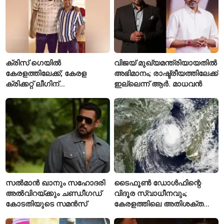
ക്രിസ് ഗെയിൽ
വിജയ് മുഖ്യമന്ത്രിയായതിൽ
കേരളത്തിലേക്ക്; കേരള
അഭിമാനം; രാഷ്ട്രീയത്തിലേക്ക്
ക്രിക്കറ്റ് ലീഗിന്
ഇല്ലെന്ന് ആർ. മാധവൻ
മുന്നോടിയായി യുവ
താരങ്ങൾക്ക് പരിശീലനം
നൽകും
സൽമാൻ ഖാനും സഹോദരി
ടൈഫൂൺ ഡോൾഫിന്റെ
അൽവിറയ്ക്കും ചണ്ഡീഗഡ്
വിദൂര സ്വാധീനവും;
കോടതിയുടെ സമൻസ്
കേരളത്തിലെ അതിശക്ത
മഴയ്ക്ക്