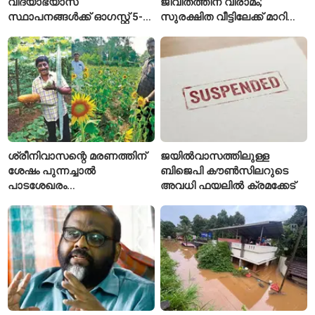
വിദ്യാഭ്യാസ
ജീവിതത്തിന് വിരാമം;
സ്ഥാപനങ്ങൾക്ക് ഓഗസ്റ്റ് 5-ന്
സുരക്ഷിത വീട്ടിലേക്ക് മാറി
അവധി
പയ്യന്നൂരിലെ കുടുംബം
ശ്രീനിവാസന്റെ മരണത്തിന്
ജയിൽവാസത്തിലുള്ള
ശേഷം പുന്നച്ചാൽ
ബിജെപി കൗൺസിലറുടെ
പാടശേഖരം
അവധി ഫയലിൽ ക്രമക്കേട്
അവഗണിക്കപ്പെട്ടെന്ന്
കർഷകർ