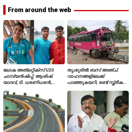
From around the web
ലോക അത്‌ലറ്റിക്സ് U20
തൃശൂരിൽ ബസ് അഞ്ച്
ചാമ്പ്യൻഷിപ്പ്: ആശിഷ്
വാഹനങ്ങളിലേക്ക്
യാദവ്, ടി. ധരണിധരൻ,
പാഞ്ഞുകയറി; രണ്ട് സ്ത്രീകൾ
അമനത് കംബോജ്
മരിച്ചു, 24 പേർക്ക് പരിക്ക്
ഫൈനലിൽ