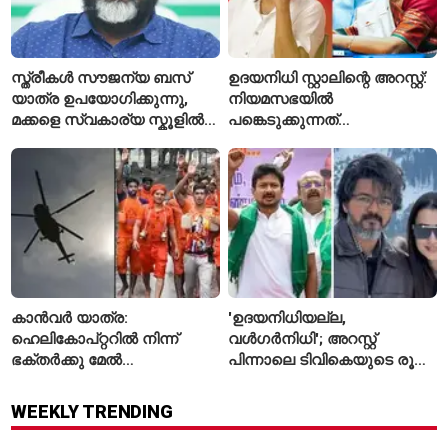
സ്ത്രീകൾ സൗജന്യ ബസ്
ഉദയനിധി സ്റ്റാലിന്റെ അറസ്റ്റ്:
യാത്ര ഉപയോഗിക്കുന്നു,
നിയമസഭയിൽ
മക്കളെ സ്വകാര്യ സ്കൂളിൽ
പങ്കെടുക്കുന്നത്
പഠിപ്പിക്കുന്നു
തടയാനാണെന്ന് ആരോപിച്ച്
കനിമൊഴി
കാൻവർ യാത്ര:
'ഉദയനിധിയല്ല,
ഹെലികോപ്റ്ററിൽ നിന്ന്
വൾഗർനിധി'; അറസ്റ്റ്
ഭക്തർക്കു മേൽ
പിന്നാലെ ടിവികെയുടെ രൂക്ഷ
പുഷ്പവർഷം നടത്താൻ
വിമർശനം
ഉത്തർപ്രദേശ് സർക്കാർ
WEEKLY TRENDING