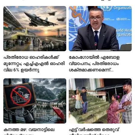
സോഷ്യൽ മീഡിയയിൽ
പേരുകൾ അയയ്ക്കാം
പരിഹാസവിഷയം
പ്രതിരോധ ഓഹരികൾക്ക്
കോംഗോയിൽ എബോള
മുന്നേറ്റം; എച്ച്എഎൽ ഓഹരി
വ്യാപനം; പ്രതിരോധം
വില 6% ഉയർന്നു
ശക്തമാക്കണമെന്ന്
ലോകാരോഗ്യ സംഘടന
കനത്ത മഴ: വയനാട്ടിലെ
എട്ട് വർഷത്തെ തെരുവ്