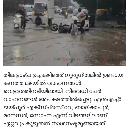
തിങ്കളാഴ്ച ഉച്ചകഴിഞ്ഞ് ഗുരുഗ്രാമിൽ ഉണ്ടായ
കനത്ത മഴയിൽ വാഹനങ്ങൾ
വെള്ളത്തിനടിയിലായി. നിരവധി പേർ
വാഹനങ്ങൾ അപകടത്തിൽപ്പെട്ടു. എൻഎച്ച്8
ജയ്പൂർ എക്സ്പ്രസ് വേ, ബാദ്ഷാപൂർ,
മനേസർ, സോഹ്ന എന്നിവിടങ്ങളിലാണ്
ഏറ്റവും കൂടുതൽ നാശനഷ്ടമുണ്ടായത്.