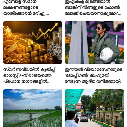
എബോള സമാന
ഇഎംഐ മുടങ്ങിയാൽ
ലക്ഷണങ്ങളോടെ
ബാങ്കിന് നിങ്ങളുടെ ഫോൺ
യാത്രക്കാരൻ മരിച്ചു;
ലോക്ക് ചെയ്യാനാകുമോ?
കോംഗോയിൽ 200-ഓളം
ആർബിഐയുടെ പുതിയ
യാത്രക്കാരെ
ചട്ടങ്ങൾ ഇങ്ങനെ
നിരീക്ഷണത്തിൽ
സ്വർണവിലയിൽ കുതിപ്പ്;
ഇന്ത്യൻ വ്യോമസേനയുടെ
ഓഗസ്റ്റ് 7-ന് രാജ്യത്തെ
'ടോപ്പ് ഗൺ' ബഹുമതി
പ്രധാന നഗരങ്ങളിൽ
നേടുന്ന ആദ്യ വനിതയായി
നിരക്കുകൾ ഉയർന്നു
ഭാവന കാന്ത്