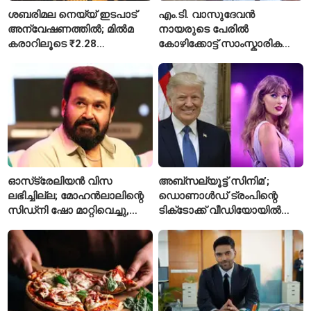
ശബരിമല നെയ്യ് ഇടപാട്
എം.ടി. വാസുദേവൻ
അന്വേഷണത്തിൽ; മിൽമ
നായരുടെ പേരിൽ
കരാറിലൂടെ ₹2.28
കോഴിക്കോട്ട് സാംസ്കാരിക
കോടിയുടെ നഷ്ടമെന്ന്
പാർക്ക്; പ്രാരംഭ
എഫ്ഐആർ
പ്രവർത്തനങ്ങൾക്ക് ₹50
കോടി
ഓസ്‌ട്രേലിയൻ വിസ
അബ്സല്യൂട്ട് സിനിമ’;
ലഭിച്ചില്ല; മോഹൻലാലിന്റെ
ഡൊണാൾഡ് ട്രംപിന്റെ
സിഡ്‌നി ഷോ മാറ്റിവെച്ചു,
ടിക്‌ടോക്ക് വീഡിയോയിൽ
വീഡിയോയിലൂടെ ക്ഷമ
നിന്ന് ടെയ്‌ലർ സ്വിഫ്റ്റിന്റെ
ചോദിച്ച് താരം
‘August’ നീക്കം ചെയ്തു