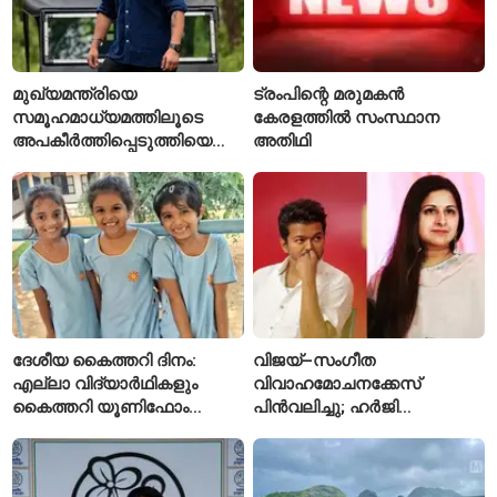
മുഖ്യമന്ത്രിയെ
ട്രംപിന്റെ മരുമകൻ
സമൂഹമാധ്യമത്തിലൂടെ
കേരളത്തിൽ സംസ്ഥാന
അപകീർത്തിപ്പെടുത്തിയെന്ന്
അതിഥി
ആരോപണം; അർജുൻ
ആയങ്കിക്കെതിരെ പുതിയ
കേസ്
ദേശീയ കൈത്തറി ദിനം:
വിജയ്–സംഗീത
എല്ലാ വിദ്യാർഥികളും
വിവാഹമോചനക്കേസ്
കൈത്തറി യൂണിഫോം
പിൻവലിച്ചു; ഹർജി
ധരിക്കുന്ന കേരളത്തിലെ ഈ
പിൻവലിച്ചതോടെ കേസ്
സ്കൂൾ വേറിട്ട മാതൃക
അവസാനിപ്പിച്ച് കോടതി