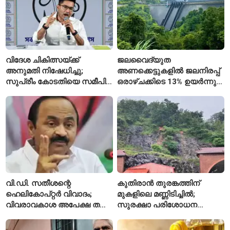
വിദേശ ചികിത്സയ്ക്ക്
ജലവൈദ്യുത
അനുമതി നിഷേധിച്ചു;
അണക്കെട്ടുകളിൽ ജലനിരപ്പ്
സുപ്രീം കോടതിയെ സമീപിച്ച്
ഒരാഴ്ചക്കിടെ 13% ഉയർന്നു;
അഭിഷേക് ബാനർജി
കഴിഞ്ഞ വർഷത്തേക്കാൾ
ഇപ്പോഴും കുറവ്
വി.ഡി. സതീശന്റെ
കുതിരാൻ തുരങ്കത്തിന്
ഹെലികോപ്റ്റർ വിവാദം;
മുകളിലെ മണ്ണിടിച്ചിൽ;
വിവരാവകാശ അപേക്ഷ തള്ളി
സുരക്ഷാ പരിശോധന
കേരള സർക്കാർ
ആരംഭിച്ച് എൻഎച്ച്എഐ