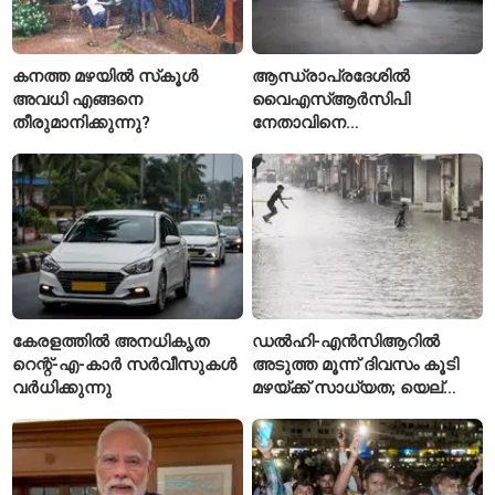
കനത്ത മഴയിൽ സ്‌കൂൾ
ആന്ധ്രാപ്രദേശിൽ
അവധി എങ്ങനെ
വൈഎസ്ആർസിപി
തീരുമാനിക്കുന്നു?
നേതാവിനെ
വെട്ടിക്കൊലപ്പെടുത്തി;
അന്വേഷണം ആരംഭിച്ച്
പൊലീസ്
കേരളത്തിൽ അനധികൃത
ഡൽഹി-എൻസിആറിൽ
റെന്റ്-എ-കാർ സർവീസുകൾ
അടുത്ത മൂന്ന് ദിവസം കൂടി
വർധിക്കുന്നു
മഴയ്ക്ക് സാധ്യത; യെല്ലോ
അലർട്ട് പ്രഖ്യാപിച്ച്
ഐഎംഡി