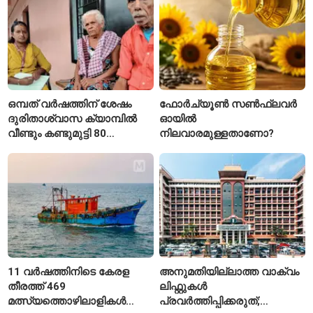
ഒമ്പത് വർഷത്തിന് ശേഷം
ഫോർച്യൂൺ സൺഫ്ലവർ
ദുരിതാശ്വാസ ക്യാമ്പിൽ
ഓയിൽ
വീണ്ടും കണ്ടുമുട്ടി 80
നിലവാരമുള്ളതാണോ?
വയസ്സുകാരായ ദമ്പതികൾ
11 വർഷത്തിനിടെ കേരള
അനുമതിയില്ലാത്ത വാക്വം
തീരത്ത് 469
ലിഫ്റ്റുകൾ
മത്സ്യത്തൊഴിലാളികൾ
പ്രവർത്തിപ്പിക്കരുത്;