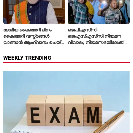
ദേശീയ കൈത്തറി ദിനം:
ജെപിഎസ്‌സി-
കൈത്തറി വസ്ത്രങ്ങൾ
ജെഎസ്എസ്‌സി നിയമന
വാങ്ങാൻ ആഹ്വാനം ചെയ്ത്
വിവാദം; നിയമസഭയിലേക്ക്
പ്രധാനമന്ത്രി
വിദ്യാർഥികളുടെ മാർച്ച് ഇന്ന്
WEEKLY TRENDING