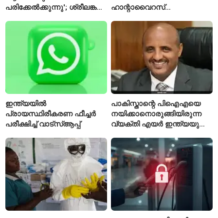
പരിക്കേൽക്കുന്നു'; ശ്രീലങ്കൻ
ഹാന്റാവൈറസ്
ടെസ്റ്റിന് മുൻപ് ഇന്ത്യൻ
സ്ഥിരീകരിച്ചു; രോഗിയെ
ടീമിനെ കുറിച്ച് മുൻതാരം
ഐസൊലേഷനിൽ
പ്രവേശിപ്പിച്ചു
ഇന്ത്യയിൽ
പാകിസ്താന്റെ പിഐഎയെ
പ്രായസ്ഥിരീകരണ ഫീച്ചർ
നയിക്കാനൊരുങ്ങിയിരുന്ന
പരീക്ഷിച്ച് വാട്‌സ്ആപ്പ്
വ്യക്തി എയർ ഇന്ത്യയുടെ
പുതിയ സിഇഒ