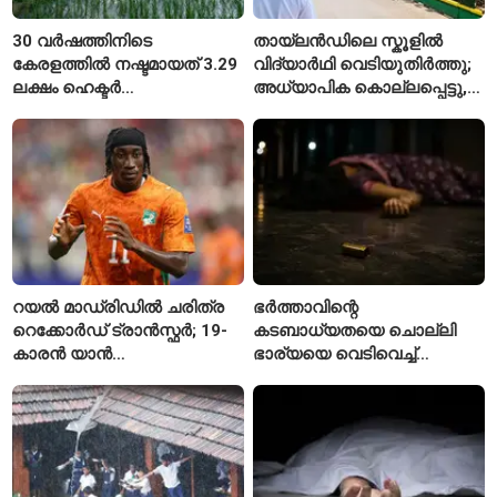
30 വർഷത്തിനിടെ
തായ്‌ലൻഡിലെ സ്കൂളിൽ
കേരളത്തിൽ നഷ്ടമായത് 3.29
വിദ്യാർഥി വെടിയുതിർത്തു;
ലക്ഷം ഹെക്ടർ
അധ്യാപിക കൊല്ലപ്പെട്ടു,
നെൽപ്പാടങ്ങൾ
നിരവധി പേർക്ക് പരിക്ക്
റയൽ മാഡ്രിഡിൽ ചരിത്ര
ഭർത്താവിന്റെ
റെക്കോർഡ് ട്രാൻസ്ഫർ; 19-
കടബാധ്യതയെ ചൊല്ലി
കാരൻ യാൻ
ഭാര്യയെ വെടിവെച്ച്
ഡിയോമാൻഡെയെ
കൊലപ്പെടുത്തി? പൂനെയിൽ
സ്വന്തമാക്കി സ്പാനിഷ്
നടുക്കം സൃഷ്ടിച്ച
വമ്പന്മാർ
കൊലപാതകം