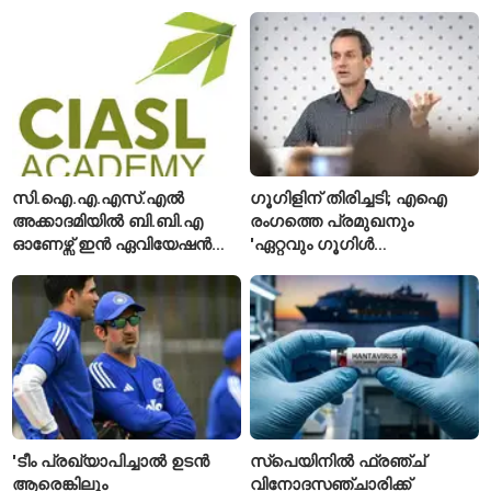
മരിച്ചു; 160 പേരെ
സുരക്ഷാ
കാണാതായി, 47,773 പേരെ
അനുമതിയില്ലാത്ത
രക്ഷപ്പെടുത്തി
ലിഫ്റ്റുകൾക്ക്
ഹൈക്കോടതിയുടെ വിലക്ക്
സി.ഐ.എ.എസ്.എൽ
ഗൂഗിളിന് തിരിച്ചടി; എഐ
അക്കാദമിയിൽ ബി.ബി.എ
രംഗത്തെ പ്രമുഖനും
ഓണേഴ്സ് ഇൻ ഏവിയേഷൻ
'ഏറ്റവും ഗൂഗിൾ
മാനേജ്മെന്റ്: പ്രവേശനം
വ്യക്തി'യെന്നും
ഈമാസം 12 വരെ
വിശേഷിപ്പിക്കപ്പെട്ട
ഗവേഷകൻ രാജിവെച്ചു
'ടീം പ്രഖ്യാപിച്ചാൽ ഉടൻ
സ്പെയിനിൽ ഫ്രഞ്ച്
ആരെങ്കിലും
വിനോദസഞ്ചാരിക്ക്