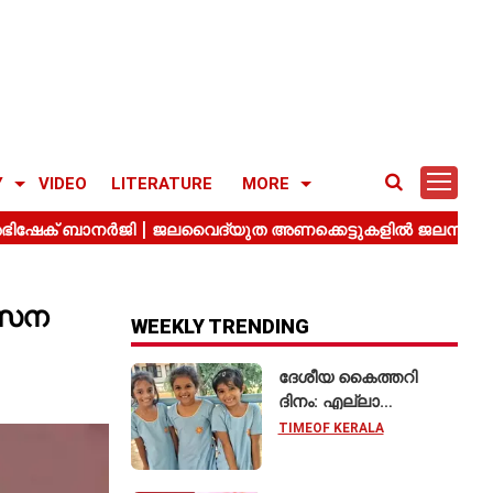
Y
VIDEO
LITERATURE
MORE
 സേന
WEEKLY TRENDING
ദേശീയ കൈത്തറി
ദിനം: എല്ലാ
വിദ്യാർഥികളും
TIMEOF KERALA
കൈത്തറി യൂണിഫോം
ധരിക്കുന്ന