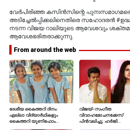
വേർപിരിഞ്ഞ കസിൻസിന്റെ പുനഃസമാഗമത്തെ 
അടിച്ചേൽപ്പിക്കലിനെതിരെ സഹോദരൻ #ഉദ്
നടന്ന വിജയ റാലിയുടെ ആവേശവും ശക്ത
ആവേശഭരിതരാക്കുന്നു.
From around the web
ദേശീയ കൈത്തറി ദിനം:
വിജയ്–സംഗീത
എല്ലാ വിദ്യാർഥികളും
വിവാഹമോചനക്കേസ്
കൈത്തറി യൂണിഫോം
പിൻവലിച്ചു; ഹർജി
ധരിക്കുന്ന കേരളത്തിലെ ഈ
പിൻവലിച്ചതോടെ കേസ്