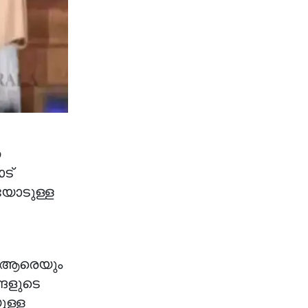
ഞ
ട്
ിയോടുള്ള
ും ആരെയും
്ങളുടെ
ുള്ള