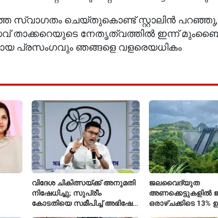
സ്വാഗതം ചെയ്തുകൊണ്ട് സ്റ്റാലിൻ പറഞ്ഞു, ഹ
ധവ് താക്കറെയുടെ നേതൃത്വത്തിൽ ഇന്ന് മും
മായ പ്രസംഗവും ഞങ്ങളെ വളരെയധികം
വിദേശ ചികിത്സയ്ക്ക് അനുമതി
ജലവൈദ്യുത
നിഷേധിച്ചു; സുപ്രീം
അണക്കെട്ടുകളിൽ ജല
കോടതിയെ സമീപിച്ച് അഭിഷേക്
ഒരാഴ്ചക്കിടെ 13% ഉ
ബാനർജി
കഴിഞ്ഞ വർഷത്തേക