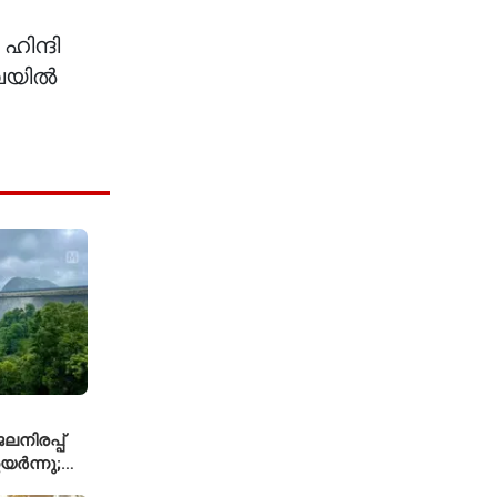
ിന്ദി
ബൈയിൽ
നിരപ്പ്
യർന്നു;
്കാൾ