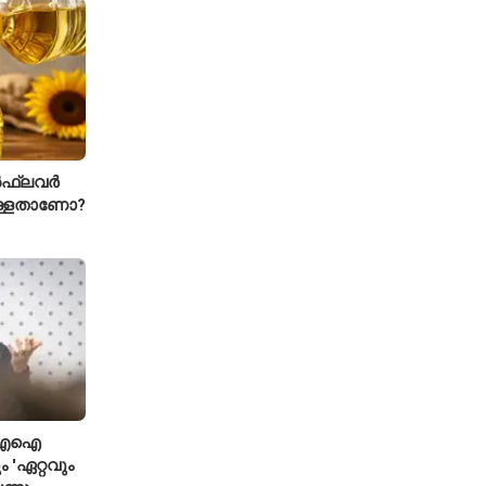
ഫ്ലവർ
ള്ളതാണോ?
ി; എഐ
 'ഏറ്റവും