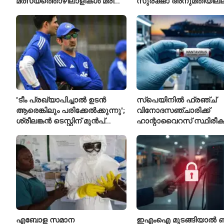
മത്സ്യത്തൊഴിലാളികൾ മരിച്ചു;
സുരക്ഷാ അനുമതിയില്ല
160 പേരെ കാണാതായി,
ലിഫ്റ്റുകൾക്ക്
47,773 പേരെ രക്ഷപ്പെടുത്തി
ഹൈക്കോടതിയുടെ വിലക്
'ടീം പ്രഖ്യാപിച്ചാൽ ഉടൻ
സ്പെയിനിൽ ഫ്രഞ്ച്
ആരെങ്കിലും പരിക്കേൽക്കുന്നു';
വിനോദസഞ്ചാരിക്ക്
ശ്രീലങ്കൻ ടെസ്റ്റിന് മുൻപ്
ഹാന്റാവൈറസ് സ്ഥിരീകരി
ഇന്ത്യൻ ടീമിനെ കുറിച്ച്
രോഗിയെ ഐസൊലേഷ
മുൻതാരം
പ്രവേശിപ്പിച്ചു
എബോള സമാന
ഇഎംഐ മുടങ്ങിയാൽ ബാങ