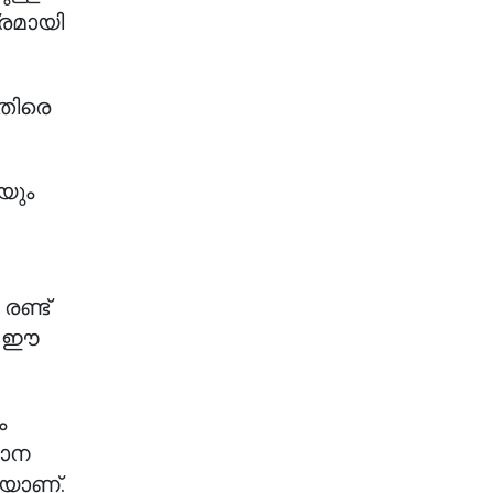
രമായി
െതിരെ
യും
രണ്ട്
ം, ഈ
ം
ഥാന
കയാണ്.