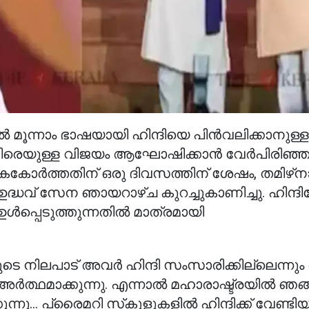
മൂന്നാം ഭാഷയായി ഹിന്ദിയെ പിൻവലിക്കാനുള്ള
നെതിരെയുള്ള വിജയം ആഘോഷിക്കാൻ വേർപിരിഞ്
കോർത്തതിന് ഒരു ദിവസത്തിന് ശേഷം, തമിഴ്‌നാ
െ ഉദ്ധവ് സേന ഞായറാഴ്ച കുറച്ചുകാണിച്ചു. ഹിന്ദ
ൾപ്പെടുത്തുന്നതിൽ മാത്രമായി
രുടെ നിലപാട് അവർ ഹിന്ദി സംസാരിക്കില്ലെന്ന
 അർത്ഥമാക്കുന്നു. എന്നാൽ മഹാരാഷ്ട്രയിൽ ഞങ
നു... പ്രൈമറി സ്‌കൂളുകളിൽ ഹിന്ദിക്ക് വേണ്ടിയ