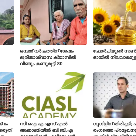
ഇപ്പോഴും കുറവ്
ഒമ്പത് വർഷത്തിന് ശേഷം
ഫോർച്യൂൺ സൺ
ദുരിതാശ്വാസ ക്യാമ്പിൽ
ഓയിൽ നിലവാരമു
വീണ്ടും കണ്ടുമുട്ടി 80
ഐ
വയസ്സുകാരായ ദമ്പതികൾ
്വം
സി.ഐ.എ.എസ്.എൽ
ഗൂഗിളിന് തിരിച്ചട
്കരുത്;
അക്കാദമിയിൽ ബി.ബി.എ
രംഗത്തെ പ്രമുഖനും