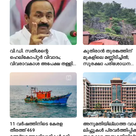
സ്കൂൾ വേറിട്ട മാതൃക
അവസാനിപ്പിച്ച് കോടതി
വി.ഡി. സതീശന്റെ
കുതിരാൻ തുരങ്കത്തിന്
ഹെലികോപ്റ്റർ വിവാദം;
മുകളിലെ മണ്ണിടിച്ചിൽ;
വിവരാവകാശ അപേക്ഷ തള്ളി
സുരക്ഷാ പരിശോധന
കേരള സർക്കാർ
ആരംഭിച്ച് എൻഎച്ച്എ
11 വർഷത്തിനിടെ കേരള
അനുമതിയില്ലാത്ത വാക
തീരത്ത് 469
ലിഫ്റ്റുകൾ പ്രവർത്തിപ്പിക