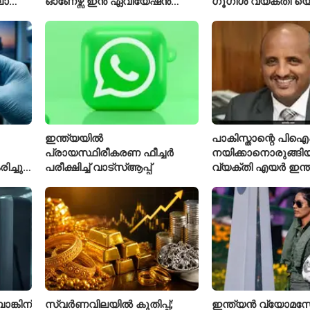
ാത്ത
ഓണേഴ്സ് ഇൻ ഏവിയേഷൻ
ഗൂഗിൾ വ്യക്തി'യെ
മാനേജ്മെന്റ്: പ്രവേശനം
വിശേഷിപ്പിക്കപ്പെട
ക്
ഈമാസം 12 വരെ
രാജിവെച്ചു
ഇന്ത്യയിൽ
പാകിസ്താന്റെ പ
പ്രായസ്ഥിരീകരണ ഫീച്ചർ
നയിക്കാനൊരുങ്ങിയ
ച്ചു;
പരീക്ഷിച്ച് വാട്‌സ്ആപ്പ്
വ്യക്തി എയർ ഇന്
നിൽ
പുതിയ സിഇഒ
്കിന്
സ്വർണവിലയിൽ കുതിപ്പ്;
ഇന്ത്യൻ വ്യോമസ