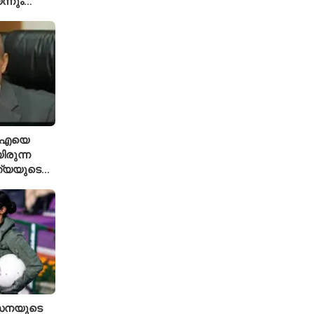
ന്നും
്ട ഗവേഷകൻ
ിഐഎയെ
ിരുന്ന
ത്യയുടെ
േനയുടെ