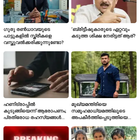
ഗുരു രൺധാവയുടെ
‘ബ്രിട്ടീഷുകാരുടെ ഏറ്റവും
പാട്ടുകളിൽ സ്ത്രീകളെ
കടുത്ത ശിക്ഷ നേരിട്ടത് ആര്?
വസ്തുവൽക്കരിക്കുന്നുണ്ടോ?
ഹണിട്രാപ്പിൽ
മുഖ്യമന്ത്രിയെ
കുടുങ്ങിയെന്ന് ആരോപണം;
സമൂഹമാധ്യമത്തിലൂടെ
പ്രതിരോധ രഹസ്യങ്ങൾ
അപകീർത്തിപ്പെടുത്തിയെന്ന്
ചോർത്തിയ വ്യോമസേന
ആരോപണം; അർജുൻ
വിങ് കമാൻഡർ അറസ്റ്റിൽ
ആയങ്കിക്കെതിരെ പുതിയ
കേസ്