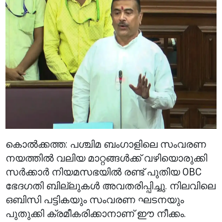
കൊൽക്കത്ത: പശ്ചിമ ബംഗാളിലെ സംവരണ
നയത്തിൽ വലിയ മാറ്റങ്ങൾക്ക് വഴിയൊരുക്കി
സർക്കാർ നിയമസഭയിൽ രണ്ട് പുതിയ OBC
ഭേദഗതി ബില്ലുകൾ അവതരിപ്പിച്ചു. നിലവിലെ
ഒബിസി പട്ടികയും സംവരണ ഘടനയും
പുതുക്കി ക്രമീകരിക്കാനാണ് ഈ നീക്കം.