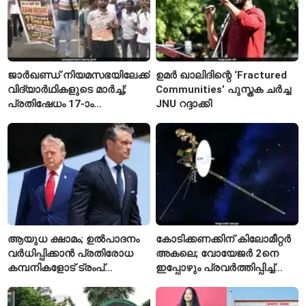
ജാർഖണ്ഡ് നിയമസഭയിലേക്ക്
ഉമർ ഖാലിദിന്റെ ‘Fractured
വിദ്യാർഥികളുടെ മാർച്ച്;
Communities’ പുസ്തക ചർച്ച
പ്രതിഷേധം 17-ാം
JNU റദ്ദാക്കി
ദിവസത്തിലേക്ക്
ആയുധ ക്ഷാമം; ഉൽപാദനം
കോടിക്കണക്കിന് കിലോമീറ്റർ
വർധിപ്പിക്കാൻ പ്രതിരോധ
അകലെ; വോയേജർ 2നെ
കമ്പനികളോട് ട്രംപ്
ഇപ്പോഴും പ്രവർത്തിപ്പിച്ച്
ഭരണകൂടത്തിന്റെ നിർദേശം
നാസ