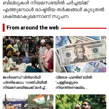
ബില്ലുകൾ നിയമസഭയിൽ ചർച്ചയ്ക്ക്
എത്തുമ്പോൾ രാഷ്ട്രീയ തർക്കങ്ങൾ കൂടുതൽ
ശക്തമാകുമെന്നാണ് സൂചന.
From around the web
ജാർഖണ്ഡ് വിദ്യാർഥി
വിദേശ ഫണ്ടിങ് ബിൽ:
പ്രതിഷേധം: റാഞ്ചിയിൽ
‘പള്ളികളുടെ
നിയമസഭയിലേക്ക് മാർച്ച്
നിയന്ത്രണമല്ല,
ആരംഭിച്ചു
സുതാര്യതയാണ് ലക്ഷ്യം’
— കേന്ദ്രത്തിന്റെ
വിശദീകരണം