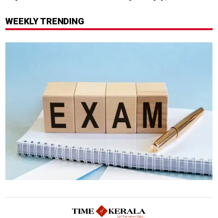
ആരംഭിച്ച് എൻഎച്ച്എഐ
വയസ്സുകാരായ ദമ്പതികൾ
WEEKLY TRENDING