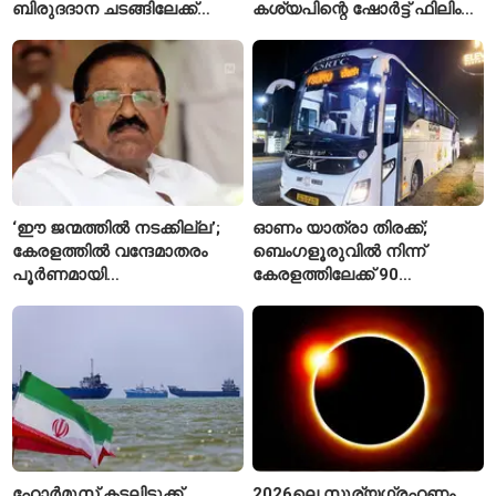
ബിരുദദാന ചടങ്ങിലേക്ക്
കശ്യപിന്റെ ഷോർട്ട് ഫിലിം
ക്ഷണിച്ചതിൽ
എവിടെ കാണാം?
വിദ്യാർഥികളുടെ എതിർപ്പ്
‘ഈ ജന്മത്തിൽ നടക്കില്ല’;
ഓണം യാത്രാ തിരക്ക്;
കേരളത്തിൽ വന്ദേമാതരം
ബെംഗളൂരുവിൽ നിന്ന്
പൂർണമായി
കേരളത്തിലേക്ക് 90
ആലപിക്കില്ലെന്ന്
പ്രത്യേക ബസുകൾ
രാജ്മോഹൻ ഉണ്ണിത്താൻ
ഹോർമുസ് കടലിടുക്ക്
2026ലെ സൂര്യഗ്രഹണം