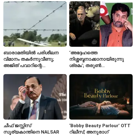
ദിവസത്തിലേക്ക്
ബാരാമതിയിൽ പരിശീലന
‘അദ്ദേഹത്തെ
വിമാനം തകർന്നുവീണു;
നിശ്ശബ്ദനാക്കാനായിരുന്നു
അജിത് പവാറിന്റെ
ശ്രമം’; തരുണ്‍
അപകടത്തിന് പിന്നാലെ
തേജ്പാലിനെതിരെ നടപടി
രണ്ടാമത്തെ സംഭവം
അന്വേഷണാത്മക
മാധ്യമപ്രവർത്തനം
കാരണമെന്ന് മകൾ
ചീഫ് ജസ്റ്റിസ്
‘Bobby Beauty Parlour’ OTT
സൂര്യകാന്തിനെ NALSAR
റിലീസ്; അനുരാഗ്