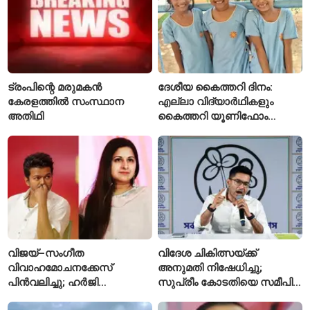
ട്രംപിന്റെ മരുമകൻ
ദേശീയ കൈത്തറി ദിനം:
കേരളത്തിൽ സംസ്ഥാന
എല്ലാ വിദ്യാർഥികളും
അതിഥി
കൈത്തറി യൂണിഫോം
ധരിക്കുന്ന കേരളത്തിലെ ഈ
സ്കൂൾ വേറിട്ട മാതൃക
വിജയ്–സംഗീത
വിദേശ ചികിത്സയ്ക്ക്
വിവാഹമോചനക്കേസ്
അനുമതി നിഷേധിച്ചു;
പിൻവലിച്ചു; ഹർജി
സുപ്രീം കോടതിയെ സമീപിച്ച്
പിൻവലിച്ചതോടെ കേസ്
അഭിഷേക് ബാനർജി