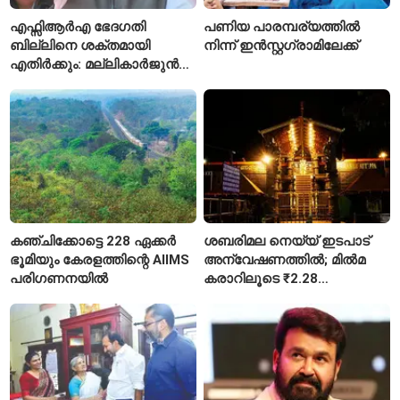
എഫ്സിആർഎ ഭേദഗതി
പണിയ പാരമ്പര്യത്തിൽ
ബില്ലിനെ ശക്തമായി
നിന്ന് ഇൻസ്റ്റഗ്രാമിലേക്ക്
എതിർക്കും: മല്ലികാർജുൻ
ഖർഗെ
കഞ്ചിക്കോട്ടെ 228 ഏക്കർ
ശബരിമല നെയ്യ് ഇടപാട്
ഭൂമിയും കേരളത്തിന്റെ AIIMS
അന്വേഷണത്തിൽ; മിൽമ
പരിഗണനയിൽ
കരാറിലൂടെ ₹2.28
കോടിയുടെ നഷ്ടമെന്ന്
എഫ്ഐആർ