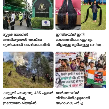
സ്കൂൾ ബാഗിൽ
ഇന്ത്യയ്ക്ക് ഇനി
കത്തിയുമായി; അക്രമ
ലോകത്തിലെ ഏറ്റവും
ദൃശ്യങ്ങൾ ഓൺലൈനിൽ
നീളമുള്ള മുടിയുള്ള വനിത;
കണ്ടിരുന്നെന്ന് തായ്
2015 മുതൽ മുടി മുറിച്ചിട്ടില്ല
കൗമാരക്കാരൻ
കാട്ടുതീ പടരുന്നു; 435 ഏക്കർ
ജാർഖണ്ഡിൽ
കത്തിനശിച്ചു,
വിദ്യാർഥികളുമായി
ഇന്തോനേഷ്യയിൽ
ആറാംവട്ട ചർച്ച;
ദേശീയോദ്യാനം അടച്ചു
റാഞ്ചിയിലെ സമരം 16-ാം