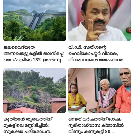
അവസാനിപ്പിച്ച് കോടതി
ജലവൈദ്യുത
വി.ഡി. സതീശന്റെ
അണക്കെട്ടുകളിൽ ജലനിരപ്പ്
ഹെലികോപ്റ്റർ വിവാദം;
ഒരാഴ്ചക്കിടെ 13% ഉയർന്നു;
വിവരാവകാശ അപേക്ഷ തള്ളി
കഴിഞ്ഞ വർഷത്തേക്കാൾ
കേരള സർക്കാർ
ഇപ്പോഴും കുറവ്
കുതിരാൻ തുരങ്കത്തിന്
ഒമ്പത് വർഷത്തിന് ശേഷം
മുകളിലെ മണ്ണിടിച്ചിൽ;
ദുരിതാശ്വാസ ക്യാമ്പിൽ
സുരക്ഷാ പരിശോധന
വീണ്ടും കണ്ടുമുട്ടി 80