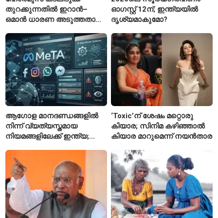
തുറക്കുന്നതിൽ ഇറാൻ–
ഓഗസ്റ്റ് 12ന്; ഇന്ത്യയിൽ
ഒമാൻ ധാരണ അടുത്തതായി;
ദൃശ്യമാകുമോ?
നിബന്ധനകളുമായി
ടെഹ്റാൻ
ആഗോള മാനദണ്ഡങ്ങളിൽ
‘Toxic’ന് ശേഷം മറ്റൊരു
നിന്ന് വ്യത്യസ്തമായ
കിയാര; സിനിമ കഴിഞ്ഞാൽ
നിയമങ്ങളിലേക്ക് ഇന്ത്യ;
കിയാര മാറുമെന്ന് നയൻതാര
മെറ്റയ്ക്ക് കേന്ദ്രത്തിന്റെ
സമ്മർദം