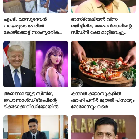
എം.ടി. വാസുദേവൻ
ഓസ്‌ട്രേലിയൻ വിസ
നായരുടെ പേരിൽ
ലഭിച്ചില്ല; മോഹൻലാലിന്റെ
കോഴിക്കോട്ട് സാംസ്കാരിക
സിഡ്‌നി ഷോ മാറ്റിവെച്ചു,
പാർക്ക്; പ്രാരംഭ
വീഡിയോയിലൂടെ ക്ഷമ
പ്രവർത്തനങ്ങൾക്ക് ₹50
ചോദിച്ച് താരം
കോടി
അബ്സല്യൂട്ട് സിനിമ’;
കന്വർ ക്യാമ്പുകളിൽ
ഡൊണാൾഡ് ട്രംപിന്റെ
ഷാഹി പനീർ മുതൽ പിസയും
ടിക്‌ടോക്ക് വീഡിയോയിൽ
മോമോസും വരെ
നിന്ന് ടെയ്‌ലർ സ്വിഫ്റ്റിന്റെ
‘August’ നീക്കം ചെയ്തു