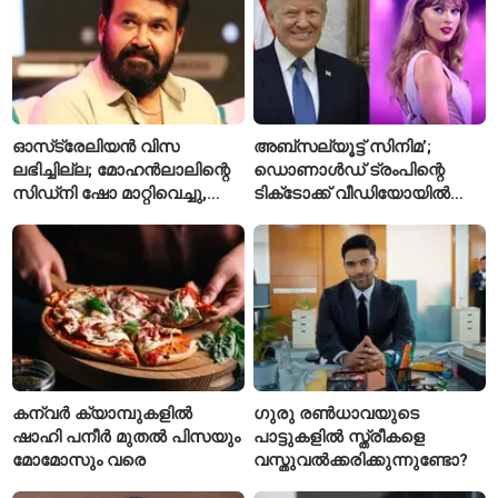
ഓസ്‌ട്രേലിയൻ വിസ
അബ്സല്യൂട്ട് സിനിമ’;
ലഭിച്ചില്ല; മോഹൻലാലിന്റെ
ഡൊണാൾഡ് ട്രംപിന്റെ
സിഡ്‌നി ഷോ മാറ്റിവെച്ചു,
ടിക്‌ടോക്ക് വീഡിയോയിൽ
വീഡിയോയിലൂടെ ക്ഷമ
നിന്ന് ടെയ്‌ലർ സ്വിഫ്റ്റിന്റെ
ചോദിച്ച് താരം
‘August’ നീക്കം ചെയ്തു
കന്വർ ക്യാമ്പുകളിൽ
ഗുരു രൺധാവയുടെ
ഷാഹി പനീർ മുതൽ പിസയും
പാട്ടുകളിൽ സ്ത്രീകളെ
മോമോസും വരെ
വസ്തുവൽക്കരിക്കുന്നുണ്ടോ?