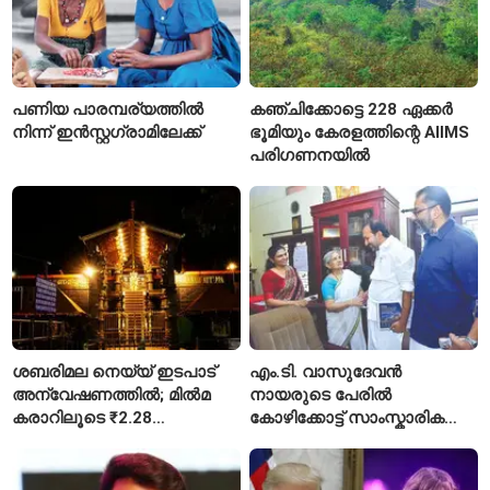
പണിയ പാരമ്പര്യത്തിൽ
കഞ്ചിക്കോട്ടെ 228 ഏക്കർ
നിന്ന് ഇൻസ്റ്റഗ്രാമിലേക്ക്
ഭൂമിയും കേരളത്തിന്റെ AIIMS
പരിഗണനയിൽ
ശബരിമല നെയ്യ് ഇടപാട്
എം.ടി. വാസുദേവൻ
അന്വേഷണത്തിൽ; മിൽമ
നായരുടെ പേരിൽ
കരാറിലൂടെ ₹2.28
കോഴിക്കോട്ട് സാംസ്കാരിക
കോടിയുടെ നഷ്ടമെന്ന്
പാർക്ക്; പ്രാരംഭ
എഫ്ഐആർ
പ്രവർത്തനങ്ങൾക്ക് ₹50
കോടി