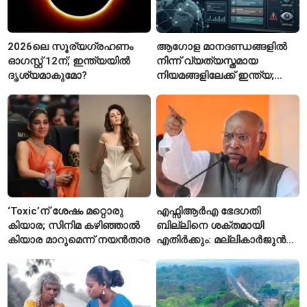
2026ലെ സൂര്യഗ്രഹണം
ആഗോള മാനദണ്ഡങ്ങളിൽ
ഓഗസ്റ്റ് 12ന്; ഇന്ത്യയിൽ
നിന്ന് വ്യത്യസ്തമായ
ദൃശ്യമാകുമോ?
നിയമങ്ങളിലേക്ക് ഇന്ത്യ;
മെറ്റയ്ക്ക് കേന്ദ്രത്തിന്റെ
സമ്മർദം
‘Toxic’ന് ശേഷം മറ്റൊരു
എഫ്സിആർഎ ഭേദഗതി
കിയാര; സിനിമ കഴിഞ്ഞാൽ
ബില്ലിനെ ശക്തമായി
കിയാര മാറുമെന്ന് നയൻതാര
എതിർക്കും: മല്ലികാർജുൻ
ഖർഗെ