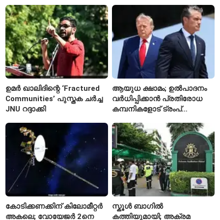
ഉമർ ഖാലിദിന്റെ ‘Fractured
ആയുധ ക്ഷാമം; ഉൽപാദനം
Communities’ പുസ്തക ചർച്ച
വർധിപ്പിക്കാൻ പ്രതിരോധ
JNU റദ്ദാക്കി
കമ്പനികളോട് ട്രംപ്
ഭരണകൂടത്തിന്റെ നിർദേശം
കോടിക്കണക്കിന് കിലോമീറ്റർ
സ്കൂൾ ബാഗിൽ
അകലെ; വോയേജർ 2നെ
കത്തിയുമായി; അക്രമ