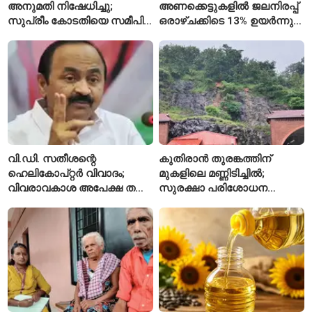
അനുമതി നിഷേധിച്ചു;
അണക്കെട്ടുകളിൽ ജലനിരപ്പ്
സുപ്രീം കോടതിയെ സമീപിച്ച്
ഒരാഴ്ചക്കിടെ 13% ഉയർന്നു;
അഭിഷേക് ബാനർജി
കഴിഞ്ഞ വർഷത്തേക്കാൾ
ഇപ്പോഴും കുറവ്
വി.ഡി. സതീശന്റെ
കുതിരാൻ തുരങ്കത്തിന്
ഹെലികോപ്റ്റർ വിവാദം;
മുകളിലെ മണ്ണിടിച്ചിൽ;
വിവരാവകാശ അപേക്ഷ തള്ളി
സുരക്ഷാ പരിശോധന
കേരള സർക്കാർ
ആരംഭിച്ച് എൻഎച്ച്എഐ