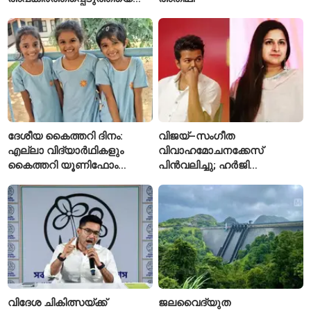
ആരോപണം; അർജുൻ
ആയങ്കിക്കെതിരെ പുതിയ
കേസ്
ദേശീയ കൈത്തറി ദിനം:
വിജയ്–സംഗീത
എല്ലാ വിദ്യാർഥികളും
വിവാഹമോചനക്കേസ്
കൈത്തറി യൂണിഫോം
പിൻവലിച്ചു; ഹർജി
ധരിക്കുന്ന കേരളത്തിലെ ഈ
പിൻവലിച്ചതോടെ കേസ്
സ്കൂൾ വേറിട്ട മാതൃക
അവസാനിപ്പിച്ച് കോടതി
വിദേശ ചികിത്സയ്ക്ക്
ജലവൈദ്യുത