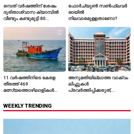
ഒമ്പത് വർഷത്തിന് ശേഷം
ഫോർച്യൂൺ സൺഫ്ലവർ
ദുരിതാശ്വാസ ക്യാമ്പിൽ
ഓയിൽ
വീണ്ടും കണ്ടുമുട്ടി 80
നിലവാരമുള്ളതാണോ?
വയസ്സുകാരായ ദമ്പതികൾ
11 വർഷത്തിനിടെ കേരള
അനുമതിയില്ലാത്ത വാക്വം
തീരത്ത് 469
ലിഫ്റ്റുകൾ
മത്സ്യത്തൊഴിലാളികൾ
പ്രവർത്തിപ്പിക്കരുത്;
മരിച്ചു; 160 പേരെ
സുരക്ഷാ
കാണാതായി, 47,773 പേരെ
അനുമതിയില്ലാത്ത
WEEKLY TRENDING
രക്ഷപ്പെടുത്തി
ലിഫ്റ്റുകൾക്ക്
ഹൈക്കോടതിയുടെ വിലക്ക്