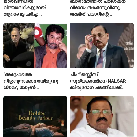
ജാർഖണ്ഡിൽ
ബാരാമതിയിൽ പരിശീലന
വിദ്യാർഥികളുമായി
വിമാനം തകർന്നുവീണു;
ആറാംവട്ട ചർച്ച;
അജിത് പവാറിന്റെ
റാഞ്ചിയിലെ സമരം 16-ാം
അപകടത്തിന് പിന്നാലെ
ദിവസത്തിലേക്ക്
രണ്ടാമത്തെ സംഭവം
‘അദ്ദേഹത്തെ
ചീഫ് ജസ്റ്റിസ്
നിശ്ശബ്ദനാക്കാനായിരുന്നു
സൂര്യകാന്തിനെ NALSAR
ശ്രമം’; തരുണ്‍
ബിരുദദാന ചടങ്ങിലേക്ക്
തേജ്പാലിനെതിരെ നടപടി
ക്ഷണിച്ചതിൽ
അന്വേഷണാത്മക
വിദ്യാർഥികളുടെ എതിർപ്പ്
മാധ്യമപ്രവർത്തനം
കാരണമെന്ന് മകൾ