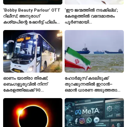
‘Bobby Beauty Parlour’ OTT
‘ഈ ജന്മത്തിൽ നടക്കില്ല’;
റിലീസ്; അനുരാഗ്
കേരളത്തിൽ വന്ദേമാതരം
കശ്യപിന്റെ ഷോർട്ട് ഫിലിം
പൂർണമായി
എവിടെ കാണാം?
ആലപിക്കില്ലെന്ന്
രാജ്മോഹൻ ഉണ്ണിത്താൻ
ഓണം യാത്രാ തിരക്ക്;
ഹോർമുസ് കടലിടുക്ക്
ബെംഗളൂരുവിൽ നിന്ന്
തുറക്കുന്നതിൽ ഇറാൻ–
കേരളത്തിലേക്ക് 90
ഒമാൻ ധാരണ അടുത്തതായി;
പ്രത്യേക ബസുകൾ
നിബന്ധനകളുമായി
ടെഹ്റാൻ